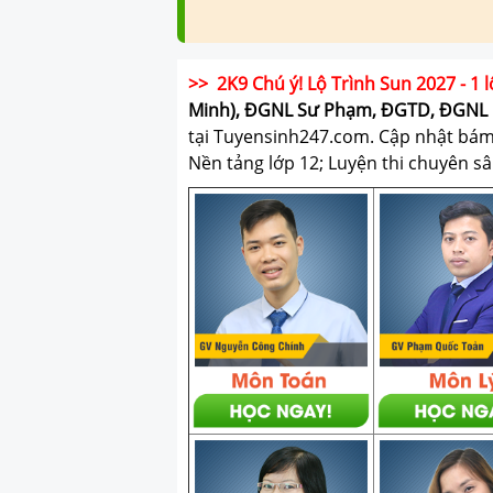
>> 2K9 Chú ý! Lộ Trình Sun 2027 - 1 l
Minh), ĐGNL Sư Phạm, ĐGTD, ĐGNL 
tại Tuyensinh247.com.
Cập nhật bám s
Nền tảng lớp 12; Luyện thi chuyên sâ