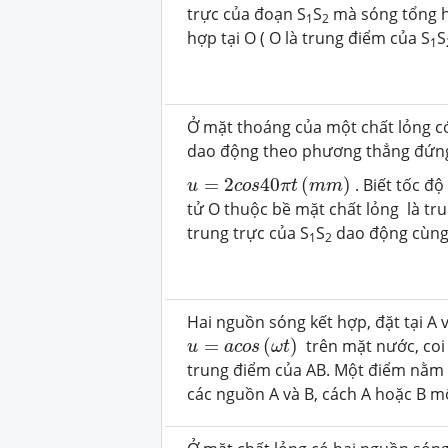
trực của đoạn S
S
mà sóng tổng h
1
2
hợp tại O ( O là trung điểm của S
S
1
Ở mặt thoáng của một chất lỏng c
dao động theo phương thẳng đứng
u
=
2
c
o
s
40
π
t
(
m
m
)
=
2
40
(
)
. Biết tốc đ
u
c
o
s
π
t
m
m
tử O thuộc bề mặt chất lỏng là tr
trung trực của S
S
dao động cùng 
1
2
Hai nguồn sóng kết hợp, đặt tại A
u
=
a
c
o
s
(
ω
t
)
=
(
)
trên mặt nước, coi
u
a
c
o
s
ω
t
trung điểm của AB. Một điểm nằm 
các nguồn A và B, cách A hoặc B m