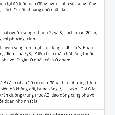
ợp tại đó luôn dao động ngược pha với sóng tổng
) cách O một khoảng nhỏ nhất là:
2
ó hai nguồn sóng kết hợp S
và S
cách nhau 20cm,
1
2
 với phương trình
ộ truyền sóng trên mặt chất lỏng là 40 cm/s. Phần
ung điểm của S
S
. Điểm trên mặt chất lỏng thuộc
1
2
pha với O, gần O nhất, cách O đoạn:
 và B cách nhau 20 cm dao động theo phương trình
λ
=
3
c
m
 biên độ không đổi, bước sóng
=
3
. Gọi O là
λ
c
m
trên đường trung trực AB, dao động cùng pha với
ột đoạn nhỏ nhất là: