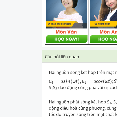
Câu hỏi liên quan
Hai nguồn sóng kết hợp trên mặt 
u
1
=
a
s
i
n
(
ω
t
)
,
u
2
=
a
c
o
s
(
ω
t
)
;
S
1
S
=
(
)
,
=
(
)
;
u
a
s
i
n
ω
t
u
a
c
o
s
ω
t
S
1
2
S
S
dao động cùng pha với u
các
1
2
1
Hai nguồn phát sóng kết hợp S
, S
1
động điều hoà cùng phương, cùng t
tốc độ truyền sóng trên mặt chất