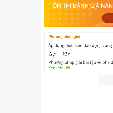
ÔN THI ĐÁNH GIÁ NĂNG
Phương pháp giải
Áp dụng điều kiện dao động cùng
Δ
φ
=
k
2
π
Δ
=
2
φ
k
π
Phương pháp giải bài tập về pha 
Xem chi tiết