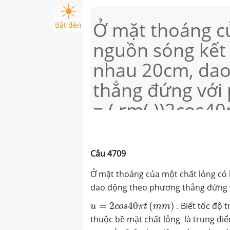
Ở mặt thoáng củ
Bật đèn
nguồn sóng kết 
nhau 20cm, da
thẳng đứng với 
= ( rm( ))2cos40pi
Biết tốc độ tru
lỏng là 40 cm/s
Câu
4709
mặt chất lỏng l
Ở mặt thoáng của một chất lỏng có 
Điểm trên mặt c
dao động theo phương thẳng đứng 
u
=
2
c
o
s
40
π
t
(
m
m
)
trực của S1S2 d
=
2
40
(
)
. Biết tốc độ 
u
c
o
s
π
t
m
m
thuộc bề mặt chất lỏng là trung đi