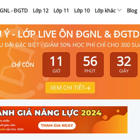
GNL - ĐGTD
Lớp 12
Lớp 11
Lớp 10
Lớp khác
Blog
Ú Ý - LỚP LIVE ÔN ĐGNL & ĐGT
U ĐÃI ĐẶC BIỆT - GIẢM 50% HỌC PHÍ CHỈ CHO 300 SU
11
56
31
CHỈ CÒN
GIỜ
PHÚT
GIÂY
XEM CHI TIẾT