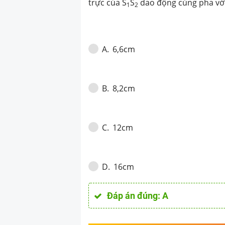
O, gần O nhất,
trực của S
S
dao động cùng pha với
1
2
6,6cm
A
.
8,2cm
B
.
12cm
C
.
16cm
D
.
Đáp án đúng:
A