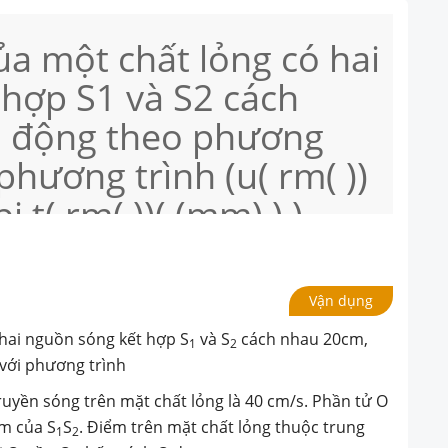
a một chất lỏng có hai
hợp S1 và S2 cách
o động theo phương
phương trình (u( rm( ))
 t( rm( ))( (mm) ) ) .
yền sóng trên mặt chất
. Phần tử O thuộc bề
Vận dụng
à trung điểm của S1S2.
hai nguồn sóng kết hợp S
và S
cách nhau 20cm,
1
2
hất lỏng thuộc trung
với phương trình
ao động cùng pha với
truyền sóng trên mặt chất lỏng là 40 cm/s. Phần tử O
ểm của S
S
. Điểm trên mặt chất lỏng thuộc trung
1
2