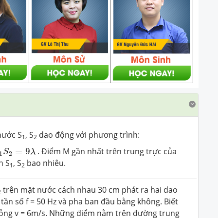
nước S
, S
dao động với phương trình:
1
2
2
=
9
λ
=
9
. Điểm M gần nhất trên trung trực của
S
λ
1
2
h S
, S
bao nhiêu.
1
2
trên mặt nước cách nhau 30 cm phát ra hai dao
2
ần số f = 50 Hz và pha ban đầu bằng không. Biết
 lỏng v = 6m/s. Những điểm nằm trên đường trung