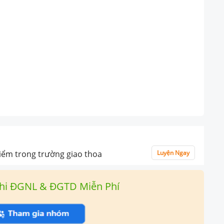
điểm trong trường giao thoa
Luyện Ngay
hi ĐGNL & ĐGTD Miễn Phí