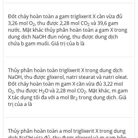
Đốt cháy hoàn toàn a gam triglixerit X cần vừa đủ
3,26 mol O
, thu được 2,28 mol CO
và 39,6 gam
2
2
nước. Mặt khác thủy phân hoàn toàn a gam X trong
dung dịch NaOH đun nóng, thu được dung dịch
chứa b gam muối. Giá trị của b là
Thủy phân hoàn toàn triglixerit X trong dung dịch
NaOH, thu được glixerol, natri stearat và natri oleat.
Đốt cháy hoàn toàn m gam X cần vừa đủ 3,22 mol
O
, thu được H
O và 2,28 mol CO
. Mặt khác, m gam
2
2
2
X tác dụng tối đa với a mol Br
trong dung dịch. Giá
2
trị của a là
Thủy phân hoàn toàn a mol triglixerit X trong dung
dịch NaOH vừa đủ, thu được glixerol và m gam hỗn