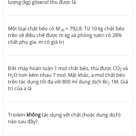
lượng (kg) glixerol thu được là
Một loại chất béo có M
= 792,8. Từ 10 kg chất béo
tb
trên sẽ điều chế được m kg xà phòng natri có 28%
chất phụ gia. m có giá trị
Đốt cháy hoàn toàn 1 mol chất béo, thu được CO
và
2
H
O hơn kém nhau 7 mol. Mặt khác, a mol chất béo
2
trên tác dụng tối đa với 800 ml dung dịch Br
1M. Giá
2
trị của a là
Triolein
không
tác dụng với chất (hoặc dung dịch)
nào sau đây?