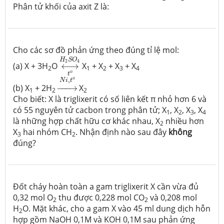
Phân tử khối của axit Z là:
Cho các sơ đồ phản ứng theo đúng tỉ lệ mol:
⟷
H
2
S
O
4
t
o
H
S
O
2
4
(a) X + 3H
O
⟷
X
+ X
+ X
+ X
2
1
2
3
4
o
t
→
N
i
,
t
o
,
o
N
i
t
(b) X
+ 2H
−
−−
→
X
1
2
2
Cho biết: X là triglixerit có số liên kết π nhỏ hơn 6 và
có 55 nguyên tử cacbon trong phân tử; X
, X
, X
, X
1
2
3
4
là những hợp chất hữu cơ khác nhau, X
nhiều hơn
2
X
hai nhóm CH
. Nhận định nào sau đây
không
3
2
đúng?
Đốt cháy hoàn toàn a gam triglixerit X cần vừa đủ
0,32 mol O
thu được 0,228 mol CO
và 0,208 mol
2
2
H
O. Mặt khác, cho a gam X vào 45 ml dung dịch hỗn
2
hợp gồm NaOH 0,1M và KOH 0,1M sau phản ứng