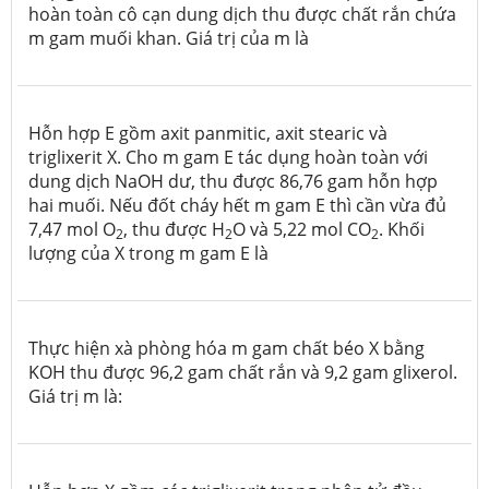
hoàn toàn cô cạn dung dịch thu được chất rắn chứa
m gam muối khan. Giá trị của m là
Hỗn hợp E gồm axit panmitic, axit stearic và
triglixerit X. Cho m gam E tác dụng hoàn toàn với
dung dịch NaOH dư, thu được 86,76 gam hỗn hợp
hai muối. Nếu đốt cháy hết m gam E thì cần vừa đủ
7,47 mol O
, thu được H
O và 5,22 mol CO
. Khối
2
2
2
lượng của X trong m gam E là
Thực hiện xà phòng hóa m gam chất béo X bằng
KOH thu được 96,2 gam chất rắn và 9,2 gam glixerol.
Giá trị m là: