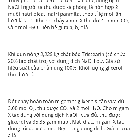
Thủy phân chất béo triglixerit X trong dung dịch
NaOH người ta thu được xà phòng là hỗn hợp 2
muối natri oleat, natri panmitat theo tỉ lệ mol lần
lượt là 2 : 1. Khi đốt cháy a mol X thu được b mol CO
2
và c mol H
O. Liên hệ giữa a, b, c là
2
Khi đun nóng 2,225 kg chất béo Tristearin (có chứa
20% tạp chất trơ) với dung dịch NaOH dư. Giả sử
hiệu suất của phản ứng 100%. Khối lượng glixerol
thu được là
Đốt cháy hoàn toàn m gam triglixerit X cần vừa đủ
3,08 mol O
, thu được CO
và 2 mol H
O. Cho m gam
2
2
2
X tác dụng với dung dịch NaOH vừa đủ, thu được
glixerol và 35,36 gam muối. Mặt khác, m gam X tác
dụng tối đa với a mol Br
trong dung dịch. Giá trị của
2
a là