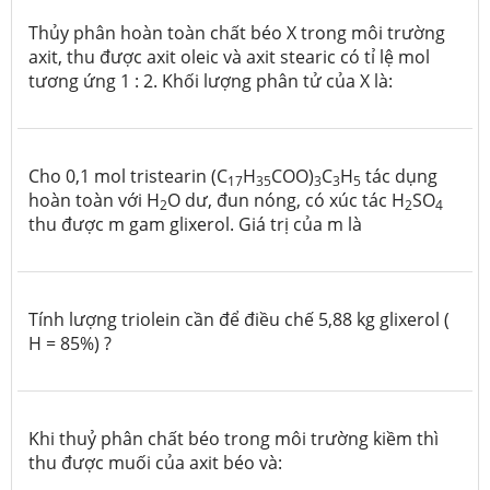
Thủy phân hoàn toàn chất béo X trong môi trường
axit, thu được axit oleic và axit stearic có tỉ lệ mol
tương ứng 1 : 2. Khối lượng phân tử của X là:
Cho 0,1 mol tristearin (C
H
COO)
C
H
tác dụng
17
35
3
3
5
hoàn toàn với H
O dư, đun nóng, có xúc tác H
SO
2
2
4
thu được m gam glixerol. Giá trị của m là
Tính lượng triolein cần để điều chế 5,88 kg glixerol (
H = 85%) ?
Khi thuỷ phân chất béo trong môi trường kiềm thì
thu được muối của axit béo và: