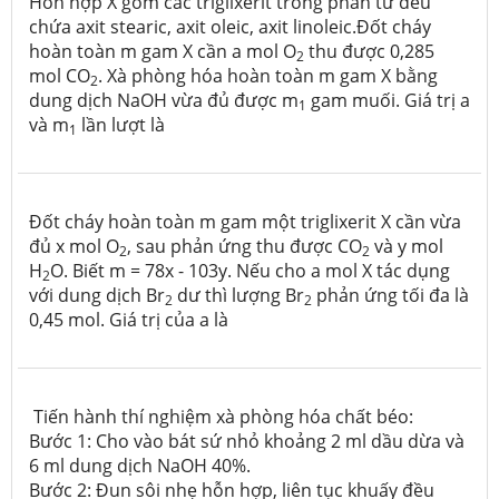
Hỗn hợp X gồm các triglixerit trong phân tử đều
chứa axit stearic, axit oleic, axit linoleic.Đốt cháy
hoàn toàn m gam X cần a mol O
thu được 0,285
2
mol CO
. Xà phòng hóa hoàn toàn m gam X bằng
2
dung dịch NaOH vừa đủ được m
gam muối. Giá trị a
1
và m
lần lượt là
1
Đốt cháy hoàn toàn m gam một triglixerit X cần vừa
đủ x mol O
, sau phản ứng thu được CO
và y mol
2
2
H
O. Biết m = 78x - 103y. Nếu cho a mol X tác dụng
2
với dung dịch Br
dư thì lượng Br
phản ứng tối đa là
2
2
0,45 mol. Giá trị của a là
Tiến hành thí nghiệm xà phòng hóa chất béo:
Bước 1: Cho vào bát sứ nhỏ khoảng 2 ml dầu dừa và
6 ml dung dịch NaOH 40%.
Bước 2: Đun sôi nhẹ hỗn hợp, liên tục khuấy đều