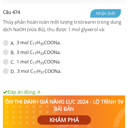
Câu
474
Nhận biết
Thủy phân hoàn toàn một lượng tristrearin trong dung
dịch NaOH (vừa đủ), thu được 1 mol glyxerol và:
3 mol C
H
COONa.
A
.
17
35
3 mol C
H
COONa.
B
.
17
33
1 mol C
H
COONa
C
.
17
33
3 mol C
H
COONa.
D
.
17
31
Đáp án đúng:
A
ÔN THI ĐÁNH GIÁ NĂNG LỰC 2024 - LỘ TRÌNH 5V
BÀI BẢN
KHÁM PHÁ