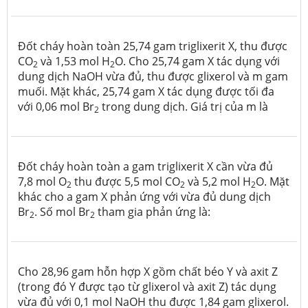
Đốt cháy hoàn toàn 25,74 gam triglixerit X, thu được
CO
và 1,53 mol H
O. Cho 25,74 gam X tác dụng với
2
2
dung dịch NaOH vừa đủ, thu được glixerol và m gam
muối. Mặt khác, 25,74 gam X tác dụng được tối đa
với 0,06 mol Br
trong dung dịch. Giá trị của m là
2
Đốt cháy hoàn toàn a gam triglixerit X cần vừa đủ
7,8 mol O
thu được 5,5 mol CO
và 5,2 mol H
O. Mặt
2
2
2
khác cho a gam X phản ứng với vừa đủ dung dịch
Br
. Số mol Br
tham gia phản ứng là:
2
2
Cho 28,96 gam hỗn hợp X gồm chất béo Y và axit Z
(trong đó Y được tạo từ glixerol và axit Z) tác dụng
vừa đủ với 0,1 mol NaOH thu được 1,84 gam glixerol.