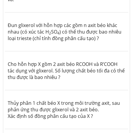
Đun g
li
x
e
r
o
l
v
ớ
i h
ỗ
n hợp các
g
ồm n
a
x
i
t béo k
h
á
c
n
h
a
u (có xúc
tác H
SO
) có
t
hể t
h
u đ
ư
ợc b
a
o nhi
ê
u
2
4
l
o
ạ
i
tr
i
e
ste (chỉ
t
ính
đ
ồng
p
h
â
n c
ấ
u tạ
o
) ?
Cho hỗn hợp X gồm 2 axit béo RCOOH và R’COOH
tác dụng với glixerol. Số lượng chất béo tối đa có thể
thu được là bao nhiêu ?
Thủy phân 1 chất béo X trong môi trường axit, sau
phản ứng thu được glixerol và 2 axit béo.
Xác định số đồng phân cấu tạo của X ?