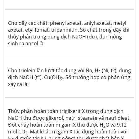
Cho dãy các chất: phenyl axetat, anlyl axetat, metyl
axetat, etyl fomat, tripanmitin. Số chất trong dãy khi
thủy phân trong dung dịch NaOH (dư), đun nóng
sinh ra ancol là
o
Cho triolein lần lượt tác dụng với Na, H
(Ni, t
), dung
2
o
dịch NaOH (t
), Cu(OH)
. Số trường hợp có phản ứng
2
xảy ra là:
Thủy phân hoàn toàn triglixerit X trong dung dịch
NaOH thu được glixerol, natri stearate và natri oleat.
Đốt cháy hoàn toàn m gam X thu được H
O và 9,12
2
mol CO
. Mặt khác m gam X tác dụng hoàn toàn với
2
H
dư(xúc tác Ni, nung nóng) thu được chất béo Y.