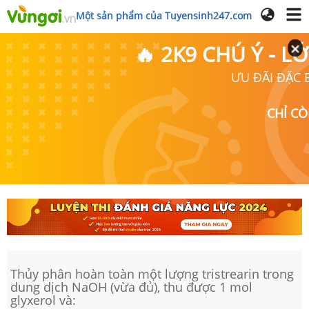
Một sản phẩm của Tuyensinh247.com
🔥 2K9 CHÚ Ý - 
ƯU ĐÃI ĐẶC B
CHỈ C
Thủy phân hoàn toàn một lượng tristrearin trong
dung dịch NaOH (vừa đủ), thu được 1 mol
glyxerol và: