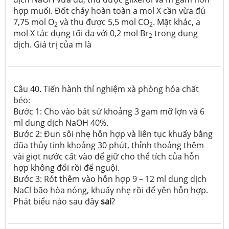
hợp muối. Đốt cháy hoàn toàn a mol X cần vừa đủ
7,75 mol O
và thu được 5,5 mol CO
. Mặt khác, a
2
2
mol X tác dụng tối đa với 0,2 mol Br
trong dung
2
dịch. Giá trị của m là
Câu 40. Tiến hành thí nghiệm xà phòng hóa chất
béo:
Bước 1: Cho vào bát sứ khoảng 3 gam mỡ lợn và 6
ml dung dịch NaOH 40%.
Bước 2: Đun sôi nhẹ hỗn hợp và liên tục khuấy bằng
đũa thủy tinh khoảng 30 phút, thỉnh thoảng thêm
vài giọt nước cất vào để giữ cho thể tích của hỗn
hợp không đổi rồi để nguội.
Bước 3: Rót thêm vào hỗn hợp 9 – 12 ml dung dịch
NaCl bão hòa nóng, khuấy nhẹ rồi để yên hỗn hợp.
Phát biểu nào sau đây
sai
?