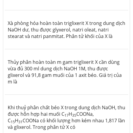
Xà phòng hóa hoàn toàn triglixerit X trong dung dịch
NaOH dư, thu được glyxerol, natri oleat, natri
stearat và natri panmitat. Phân tử khối của X là
Thủy phân hoàn toàn m gam triglixerit X cần dùng
vừa đủ 300 ml dung dịch NaOH 1M, thu được
glixerol và 91,8 gam muối của 1 axit béo. Giá trị của
m là
Khi thuỷ phân chất béo X trong dung dịch NaOH, thu
được hỗn hợp hai muối C
H
COONa,
17
35
C
H
COONa có khối lượng hơn kém nhau 1,817 lần
15
31
và glixerol. Trong phân tử X có