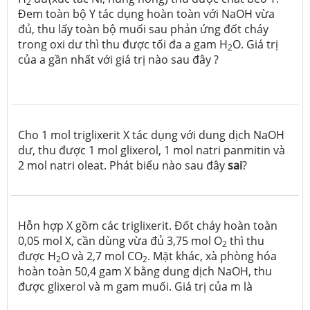
2
Đem toàn bộ Y tác dụng hoàn toàn với NaOH vừa
đủ, thu lấy toàn bộ muối sau phản ứng đốt cháy
trong oxi dư thì thu được tối đa a gam H
O. Giá trị
2
của a gần nhất với giá trị nào sau đây ?
Cho 1 mol triglixerit X tác dụng với dung dịch NaOH
dư, thu được 1 mol glixerol, 1 mol natri panmitin và
2 mol natri oleat. Phát biểu nào sau đây
sai
?
Hỗn hợp X gồm các triglixerit. Đốt cháy hoàn toàn
0,05 mol X, cần dùng vừa đủ 3,75 mol O
thì thu
2
được H
O và 2,7 mol CO
. Mặt khác, xà phòng hóa
2
2
hoàn toàn 50,4 gam X bằng dung dịch NaOH, thu
được glixerol và m gam muối. Giá trị của m là