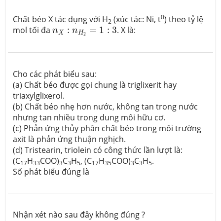
0
Chất béo X tác dụng với H
(xúc tác: Ni, t
) theo tỷ lệ
2
n
X
:
n
H
2
=
1
:
3
mol tối đa
:
=
1
:
3
.
X là:
n
n
X
H
2
Cho các phát biểu sau:
(a) Chất béo được gọi chung là triglixerit hay
triaxylglixerol.
(b) Chất béo nhẹ hơn nước, không tan trong nước
nhưng tan nhiều trong dung môi hữu cơ.
(c) Phản ứng thủy phân chất béo trong môi trường
axit là phản ứng thuận nghịch.
(d) Tristearin, triolein có công thức lần lượt là:
(C
H
COO)
C
H
, (C
H
COO)
C
H
.
17
33
3
3
5
17
35
3
3
5
Số phát biểu đúng là
Nhận xét nào sau đây không đúng ?