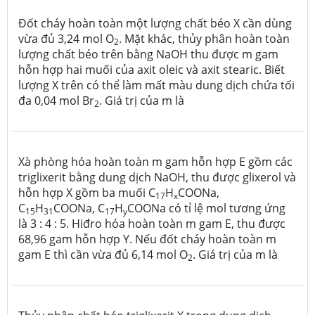
Đốt cháy hoàn toàn một lượng chất béo X cần dùng
vừa đủ 3,24 mol O
. Mặt khác, thủy phân hoàn toàn
2
lượng chất béo trên bằng NaOH thu được m gam
hỗn hợp hai muối của axit oleic và axit stearic. Biết
lượng X trên có thể làm mất màu dung dịch chứa tối
đa 0,04 mol Br
. Giá trị của m là
2
Xà phòng hóa hoàn toàn m gam hỗn hợp E gồm các
triglixerit bằng dung dịch NaOH, thu được glixerol và
hỗn hợp X gồm ba muối C
H
COONa,
17
x
C
H
COONa, C
H
COONa có tỉ lệ mol tương ứng
15
31
17
y
là 3 : 4 : 5. Hiđro hóa hoàn toàn m gam E, thu được
68,96 gam hỗn hợp Y. Nếu đốt cháy hoàn toàn m
gam E thì cần vừa đủ 6,14 mol O
. Giá trị của m là
2