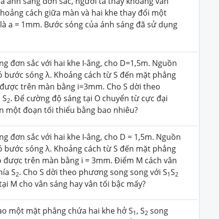
hoa ánh sáng đơn sắc, người ta thấy khoảng vân
hoảng cách giữa màn và hai khe thay đổi một
 là a = 1mm. Bước sóng của ánh sáng đã sử dụng
ng đơn sắc với hai khe I-âng, cho D=1,5m. Nguồn
có bước sóng λ. Khoảng cách từ S đến mặt phẳng
 được trên màn bằng i=3mm. Cho S dời theo
 S
. Để cường độ sáng tại O chuyển từ cực đại
2
ển một đoạn tối thiểu bằng bao nhiêu?
ng đơn sắc với hai khe I-âng, cho D = 1,5m. Nguồn
có bước sóng λ. Khoảng cách từ S đến mặt phẳng
đo được trên màn bằng i = 3mm. Điểm M cách vân
ía S
. Cho S dời theo phương song song với S
S
2
1
2
i M cho vân sáng hay vân tối bậc mấy?
ào một mặt phẳng chứa hai khe hở S­
, S
song
1
2