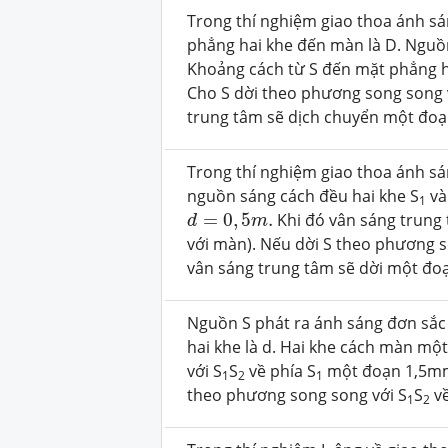
Trong thí nghiệm giao thoa ánh sá
phẳng hai khe đến màn là D. Nguồ
Khoảng cách từ S đến mặt phẳng ha
Cho S dời theo phương song song 
trung tâm sẽ dịch chuyển một đoạ
Trong thí nghiệm giao thoa ánh sán
nguồn sáng cách đều hai khe S
và
1
d
=
0
,
5
m
.
=
0
,
5
.
Khi đó vân sáng trung 
d
m
với màn). Nếu dời S theo phương s
vân sáng trung tâm sẽ dời một đo
Nguồn S phát ra ánh sáng đơn sắc
hai khe là d. Hai khe cách màn mộ
với S­
S
về phía S
một đoạn 1,5mm
1
2
1
theo phương song song với S
S
về
1
2