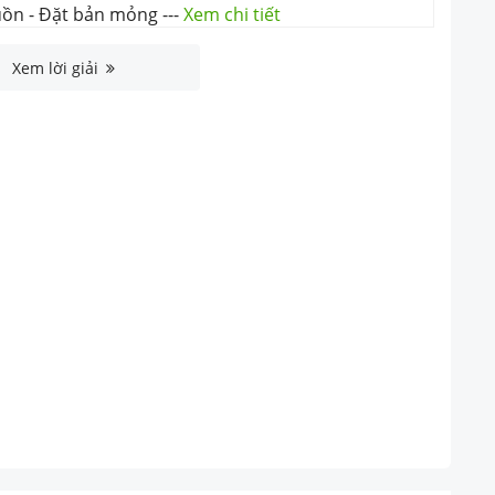
uồn - Đặt bản mỏng
---
Xem chi tiết
Xem lời giải