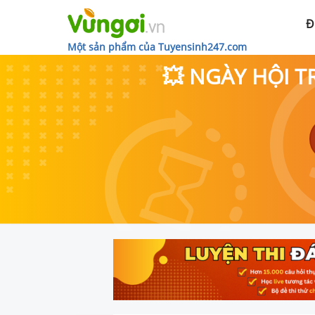
Đ
Một sản phẩm của Tuyensinh247.com
💥 NGÀY HỘI T