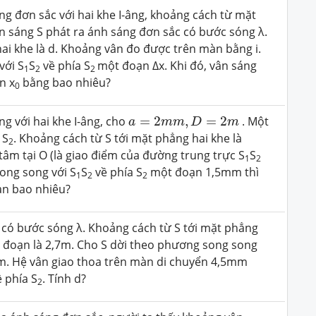
ng đơn sắc với hai khe I-âng, khoảng cách từ mặt
n sáng S phát ra ánh sáng đơn sắc có bước sóng λ.
i khe là d. Khoảng vân đo được trên màn bằng i.
với S
S
về phía S
một đoạn ∆x. Khi đó, vân sáng
1
2
2
n x
bằng bao nhiêu?
0
a
=
2
m
m
,
D
=
2
m
g với hai khe I-âng, cho
=
2
,
=
2
. Một
a
m
m
D
m
 S
. Khoảng cách từ S tới mặt phẳng hai khe là
2
tâm tại O (là giao điểm của đường trung trực S
S
1
2
ong song với S
S
về phía S
một đoạn 1,5mm thì
1
2
2
ạn bao nhiêu?
 có bước sóng λ. Khoảng cách từ S tới mặt phẳng
t đoạn là 2,7m. Cho S dời theo phương song song
. Hệ vân giao thoa trên màn di chuyển 4,5mm
 phía S
. Tính d?
2