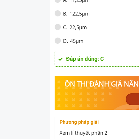
A
.
122,5μm
B
.
22,5μm
C
.
45μm
D
.
Đáp án đúng:
C
ÔN THI ĐÁNH GIÁ NĂNG
Phương pháp giải
Xem lí thuyết phần 2