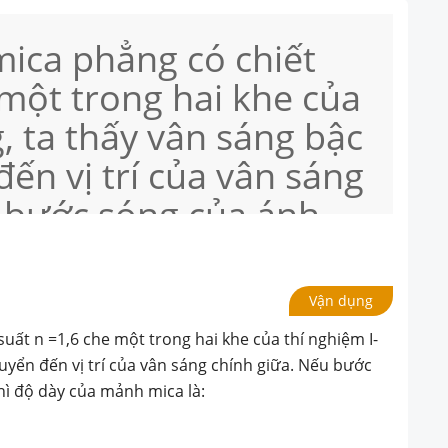
ica phẳng có chiết
 một trong hai khe của
, ta thấy vân sáng bậc
ến vị trí của vân sáng
u bước sóng của ánh
= 450nm ) thì độ dày
à:
Vận dụng
ất n =1,6 che một trong hai khe của thí nghiệm I-
huyển đến vị trí của vân sáng chính giữa. Nếu bước
hì độ dày của mảnh mica là: