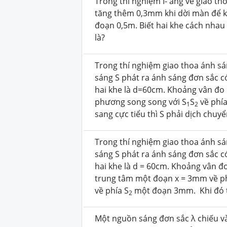
Trong thí nghiệm I- âng về giao t
tăng thêm 0,3mm khi dời màn để k
đoạn 0,5m. Biết hai khe cách nhau
là?
Trong thí nghiệm giao thoa ánh sá
sáng S phát ra ánh sáng đơn sắc 
hai khe là d=60cm. Khoảng vân đo
phương song song với S
S
về phía
1
2
sang cực tiểu thì S phải dịch chuy
Trong thí nghiệm giao thoa ánh sá
sáng S phát ra ánh sáng đơn sắc 
hai khe là d = 60cm. Khoảng vân 
trung tâm một đoạn x = 3mm về ph
về phía S
một đoạn 3mm. Khi đó tạ
2
Một nguồn sáng đơn sắc λ chiếu v