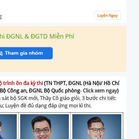
g
Luyện Ngay
hi ĐGNL & ĐGTD Miễn Phí
ộ trình ôn đa kỳ thi
(TN THPT, ĐGNL (Hà Nội/ Hồ Chí
Bộ Công an, ĐGNL Bộ Quốc phòng
-
Click xem ngay
)
át bộ SGK mới, Thầy Cô giáo giỏi, 3 bước chi tiết:
u; Luyện đề đủ dạng đáp ứng mọi kì thi.