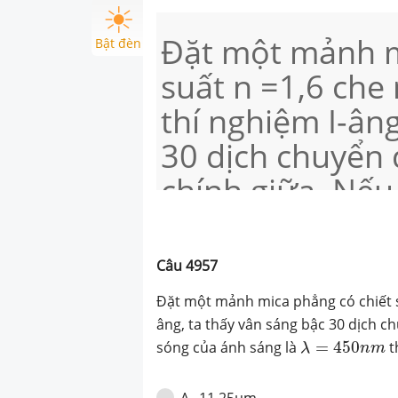
Đặt một mảnh m
Bật đèn
suất n =1,6 che
thí nghiệm I-âng
30 dịch chuyển đ
chính giữa. Nế
sáng là (lamda 
của mảnh mica l
Câu
4957
Đặt một mảnh mica phẳng có chiết su
âng, ta thấy vân sáng bậc 30 dịch c
λ
=
450
n
m
sóng của ánh sáng là
=
450
t
λ
n
m
11,25μm