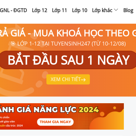
GNL - ĐGTD
Lớp 12
Lớp 11
Lớp 10
Lớp khác
Blog
RẢ GIÁ - MUA KHOÁ HỌC THEO
🎯 LỚP 1-12 TẠI TUYENSINH247 (TỪ 10-12/08)
BẮT ĐẦU SAU 1 NGÀY
XEM CHI TIẾT