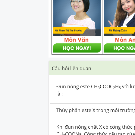
Câu hỏi liên quan
Đun nóng este CH
COOC
H
với l
3
2
5
là :
Thủy phân este X trong môi trường k
Khi đun nóng chất X có công thức 
CH
COONa. Công thức cấu tạo của 