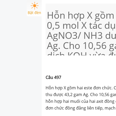
Hỗn hợp X gồm 
Bật đèn
0,5 mol X tác d
AgNO3/ NH3 dư
Ag. Cho 10,56 g
dịch KOH vừa đ
muối của hai axi
và 6,192 gam hỗ
Câu
497
đơn chức đồng đ
Hỗn hợp X gồm hai este đơn chức. C
hở. Công thức củ
thu được 43,2 gam Ag. Cho 10,56 ga
hỗn hợp hai muối của hai axit đồng 
đơn chức đồng đẳng liên tiếp, mạch 