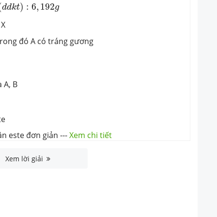
(
)
:
6
,
192
d
d
k
t
g
 X
X trong đó A có tráng gương
 A, B
te
ân este đơn giản
---
Xem chi tiết
Xem lời giải