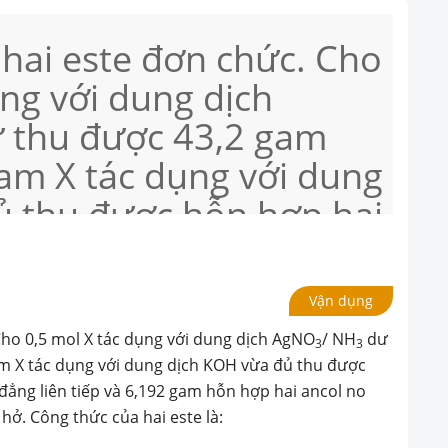
hai este đơn chức. Cho
ụng với dung dịch
 thu được 43,2 gam
am X tác dụng với dung
ủ thu được hỗn hợp hai
t đồng đẳng liên tiếp
n hợp hai ancol no
Vận dụng
ẳng liên tiếp, mạch
ho 0,5 mol X tác dụng với dung dịch AgNO
/ NH
dư
3
3
a hai este là:
m X tác dụng với dung dịch KOH vừa đủ thu được
đẳng liên tiếp và 6,192 gam hỗn hợp hai ancol no
hở. Công thức của hai este là: