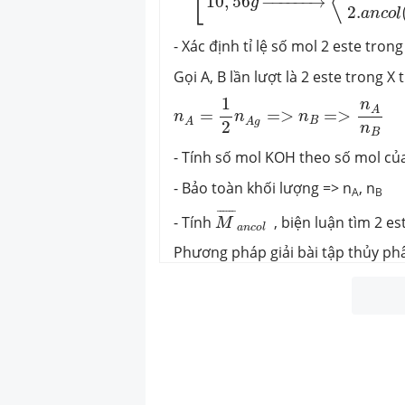
⟨
⎣
10
,
56
−
−−−−−
→
g
2.
a
n
c
o
l
- Xác định tỉ lệ số mol 2 este trong
Gọi A, B lần lượt là 2 este trong 
n
A
=
1
2
n
A
g
=>
n
B
=>
n
A
n
B
1
n
A
=
=
>
=
>
n
n
n
B
A
A
g
2
n
B
- Tính số mol KOH theo số mol của
- Bảo toàn khối lượng => n
, n
A
B
M
¯
a
n
c
o
l
¯
¯¯¯¯
¯
- Tính
, biện luận tìm 2 es
M
a
n
c
o
l
Phương pháp giải bài tập thủy ph