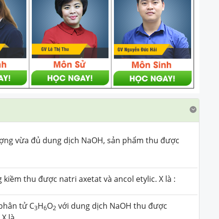
ượng vừa đủ dung dịch NaOH, sản phẩm thu được
iềm thu được natri axetat và ancol etylic. X là :
phân tử C
H
O
với dung dịch NaOH thu được
3
6
2
X là