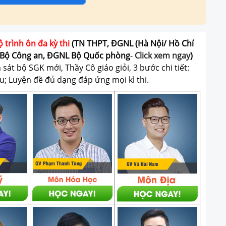
ộ trình ôn đa kỳ thi
(TN THPT, ĐGNL (Hà Nội/ Hồ Chí
Bộ Công an, ĐGNL Bộ Quốc phòng
-
Click xem ngay
)
át bộ SGK mới, Thầy Cô giáo giỏi, 3 bước chi tiết:
u; Luyện đề đủ dạng đáp ứng mọi kì thi.