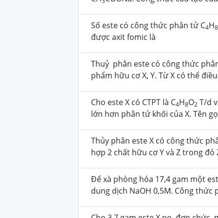
3
Số este có công thức phân tử C
H
4
được axit fomic là
Thuỷ phân este có công thức phâ
phẩm hữu cơ X, Y. Từ X có thể điều 
Cho este X có CTPT là C
H
O
T/d v
4
8
2
lớn hơn phân tử khối của X. Tên gọi
Thủy phân este X có công thức ph
hợp 2 chất hữu cơ Y và Z trong đó Z
Để xà phòng hóa 17,4 gam một es
dung dịch NaOH 0,5M. Công thức p
Cho 3,7 gam este X no, đơn chức, 