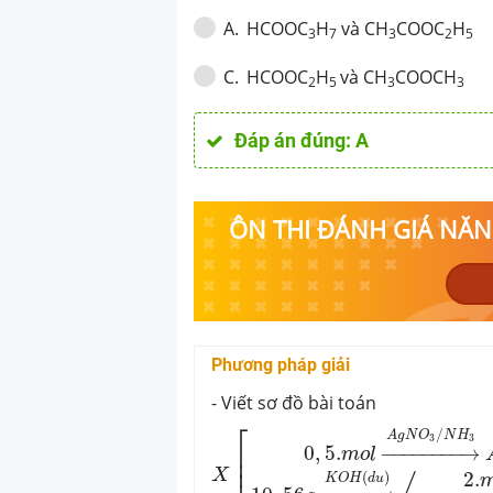
HCOOC
H
và CH
COOC
H
A
.
3
7
3
2
5
HCOOC
H
và CH
COOCH
C
.
2
5
3
3
Đáp án đúng:
A
ÔN THI ĐÁNH GIÁ NĂNG
Phương pháp giải
- Viết sơ đồ bài toán
X
[
0
,
5.
m
o
l
→
A
g
N
O
3
/
N
H
3
A
g
:
4
⎡
/
A
g
N
O
N
H
3
3
0
,
5.
−
−−−−−−−
→
⎢

m
o
l
⎢
X
2.
(
)
K
O
H
d
u