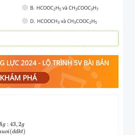
HCOOC
H
và CH
COOC
H
B
.
2
5
3
3
7
HCOOCH
và CH
COOC
H
D
.
3
3
2
5
 LỰC 2024 - LỘ TRÌNH 5V BÀI BẢN
KHÁM PHÁ
3
,
2
g
10
,
56
g
→
K
O
H
(
d
u
)
⟨
2.
m
u
o
i
(
d
d
k
t
)
2.
a
n
c
o
l
(
d
d
k
t
)
:
6
,
:
43
,
2
A
g
g
(
)
m
u
o
i
d
d
k
t