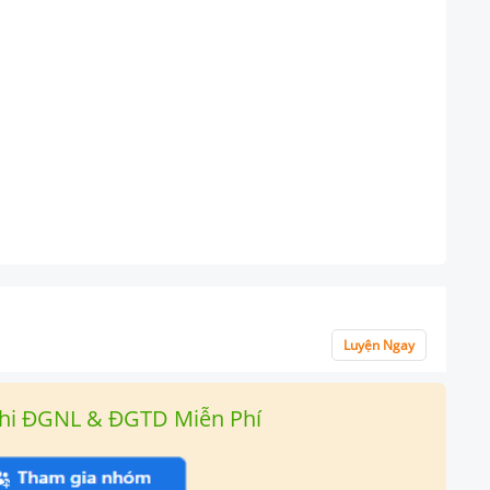
Luyện Ngay
hi ĐGNL & ĐGTD Miễn Phí