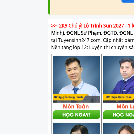
>> 2K9 Chú ý! Lộ Trình Sun 2027 - 1 l
Minh), ĐGNL Sư Phạm, ĐGTD, ĐGNL 
tại Tuyensinh247.com.
Cập nhật bám s
Nền tảng lớp 12; Luyện thi chuyên sâ