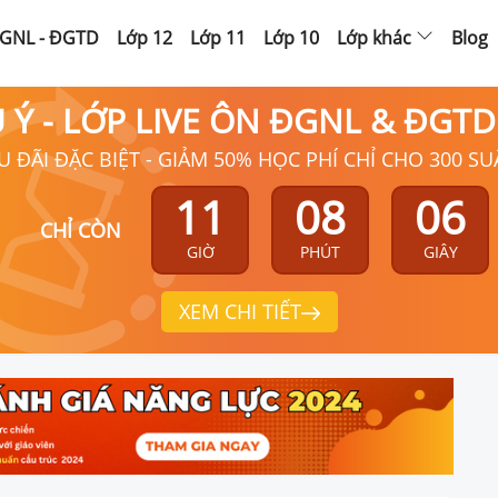
GNL - ĐGTD
Lớp 12
Lớp 11
Lớp 10
Lớp khác
Blog
Ú Ý - LỚP LIVE ÔN ĐGNL & ĐGT
U ĐÃI ĐẶC BIỆT - GIẢM 50% HỌC PHÍ CHỈ CHO 300 SU
11
08
05
CHỈ CÒN
GIỜ
PHÚT
GIÂY
XEM CHI TIẾT