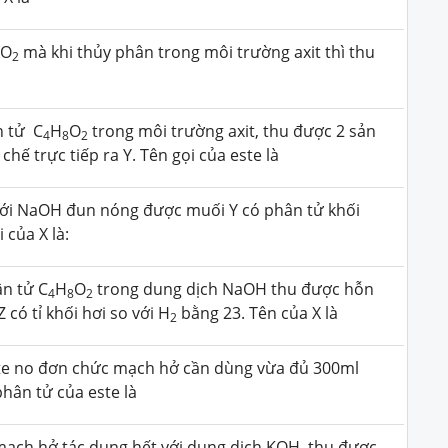
O
mà khi thủy phân trong môi trường axit thì thu
8
2
n tử C
H
O
trong môi trường axit, thu được 2 sản
4
8
2
chế trực tiếp ra Y. Tên gọi của este là
ới NaOH đun nóng được muối Y có phân tử khối
 của X là:
ân tử C
H
O
trong dung dịch NaOH thu được hỗn
4
8
2
 có tỉ khối hơi so với H
bằng 23. Tên của X là
2
te no đơn chức mạch hở cần dùng vừa đủ 300ml
hân tử của este là
mạch hở tác dụng hết với dung dịch KOH, thu được