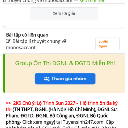
Lí thuyết chung về monosaccarit
---
Xem chi tiết
Xem lời giải
...
Bài tập có liên quan
Bài tập lí thuyết chung về
Luyện
Ngay
monosaccarit
Group Ôn Thi ĐGNL & ĐGTD Miễn Phí
>> 2K9 Chú ý! Lộ Trình Sun 2027 - 1 lộ trình ôn đa kỳ
thi
(TN THPT, ĐGNL (Hà Nội/ Hồ Chí Minh), ĐGNL Sư
Phạm, ĐGTD, ĐGNL Bộ Công an, ĐGNL Bộ Quốc
phòng
-
Click xem ngay
)
tại Tuyensinh247.com.
Cập