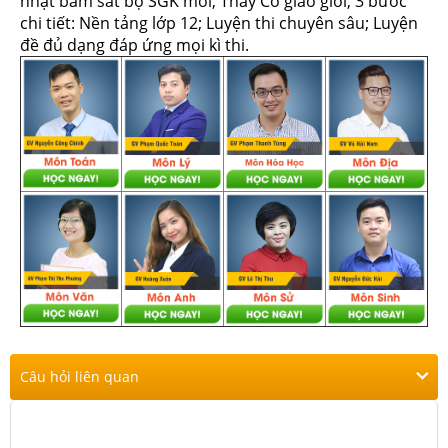
nhật bám sát bộ SGK mới, Thầy Cô giáo giỏi, 3 bước
chi tiết: Nền tảng lớp 12; Luyện thi chuyên sâu; Luyện
đề đủ dạng đáp ứng mọi kì thi.
Câu hỏi liên quan