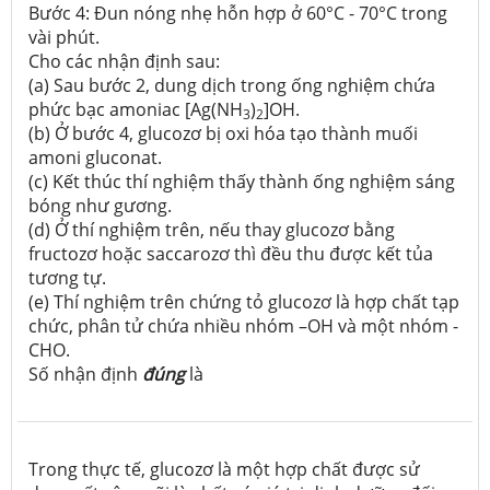
Bước 4: Đun nóng nhẹ hỗn hợp ở 60°C - 70°C trong
vài phút.
Cho các nhận định sau:
(a) Sau bước 2, dung dịch trong ống nghiệm chứa
phức bạc amoniac [Ag(NH
)
]OH.
3
2
(b) Ở bước 4, glucozơ bị oxi hóa tạo thành muối
amoni gluconat.
(c) Kết thúc thí nghiệm thấy thành ống nghiệm sáng
bóng như gương.
(d) Ở thí nghiệm trên, nếu thay glucozơ bằng
fructozơ hoặc saccarozơ thì đều thu được kết tủa
tương tự.
(e) Thí nghiệm trên chứng tỏ glucozơ là hợp chất tạp
chức, phân tử chứa nhiều nhóm –OH và một nhóm -
CHO.
Số nhận định
đúng
là
Trong thực tế, glucozơ là một hợp chất được sử