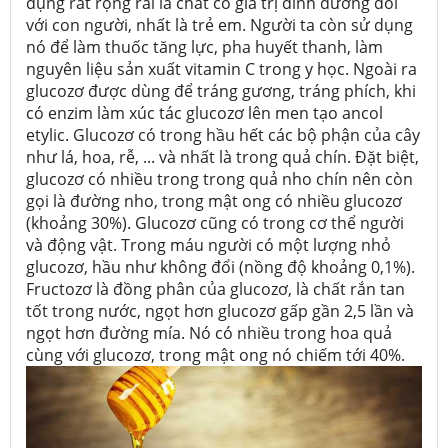
dụng rất rộng rãi là chất có giá trị dinh dưỡng đối
với con người, nhất là trẻ em. Người ta còn sử dụng
nó để làm thuốc tăng lực, pha huyết thanh, làm
nguyên liệu sản xuất vitamin C trong y học. Ngoài ra
glucozơ được dùng để tráng gương, tráng phích, khi
có enzim làm xúc tác glucozơ lên men tạo ancol
etylic. Glucozơ có trong hầu hết các bộ phận của cây
như lá, hoa, rễ, ... và nhất là trong quả chín. Đặt biệt,
glucozơ có nhiều trong trong quả nho chín nên còn
gọi là đường nho, trong mật ong có nhiều glucozơ
(khoảng 30%). Glucozơ cũng có trong cơ thể người
và động vật. Trong máu người có một lượng nhỏ
glucozơ, hầu như không đổi (nồng độ khoảng 0,1%).
Fructozơ là đồng phân của glucozơ, là chất rắn tan
tốt trong nước, ngọt hơn glucozơ gấp gần 2,5 lần và
ngọt hơn đường mía. Nó có nhiều trong hoa quả
cùng với glucozơ, trong mật ong nó chiếm tới 40%.