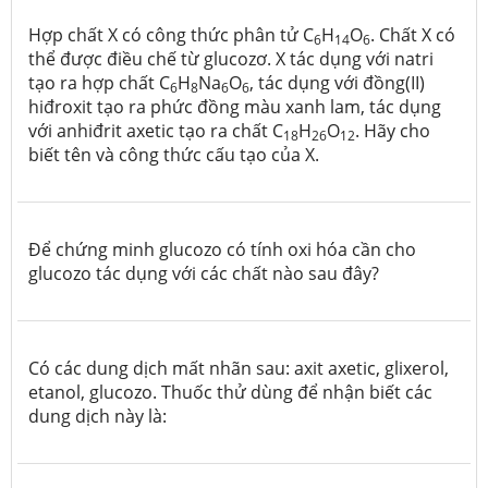
Hợp chất X có công thức phân tử C
H
O
. Chất X có
6
14
6
thể được điều chế từ glucozơ. X tác dụng với natri
tạo ra hợp chất C
H
Na
O
, tác dụng với đồng(II)
6
8
6
6
hiđroxit tạo ra phức đồng màu xanh lam, tác dụng
với anhiđrit axetic tạo ra chất C
H
O
. Hãy cho
18
26
12
biết tên và công thức cấu tạo của X.
Để chứng minh glucozo có tính oxi hóa cần cho
glucozo tác dụng với các chất nào sau đây?
Có các dung dịch mất nhãn sau: axit axetic, glixerol,
etanol, glucozo. Thuốc thử dùng để nhận biết các
dung dịch này là: