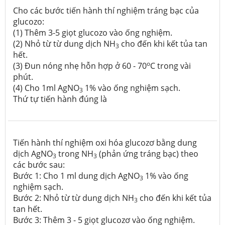
Cho các bước tiến hành thí nghiệm tráng bạc của
glucozo:
(1) Thêm 3-5 giọt glucozo vào ống nghiệm.
(2) Nhỏ từ từ dung dịch NH
cho đến khi kết tủa tan
3
hết.
o
(3) Đun nóng nhẹ hỗn hợp ở 60 - 70
C trong vài
phút.
(4) Cho 1ml AgNO
1% vào ống nghiệm sạch.
3
Thứ tự tiến hành đúng là
Tiến hành thí nghiệm oxi hóa glucozơ bằng dung
dịch AgNO
trong NH
(phản ứng tráng bạc) theo
3
3
các bước sau:
Bước 1: Cho 1 ml dung dịch AgNO
1% vào ống
3
nghiệm sạch.
Bước 2: Nhỏ từ từ dung dịch NH
cho đến khi kết tủa
3
tan hết.
Bước 3: Thêm 3 - 5 giọt glucozơ vào ống nghiệm.