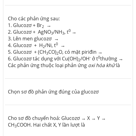
Cho các phản ứng sau:
1. Glucozơ + Br
→
2
0
2. Glucozơ + AgNO
/NH
, t
→
3
3
3. Lên men glucozơ →
0
4. Glucozơ + H
/Ni, t
→
2
5. Glucozơ + (CH
CO)
­O, có mặt piriđin →
3
2
-
0
6. Glucozơ tác dụng với Cu(OH)
/OH
ở t
thường →
2
Các phản ứng thuộc loại phản ứng
oxi hóa khử
là
Chọn sơ đồ phản ứng đúng của glucozơ
Cho sơ đồ chuyển hoá: Glucozơ
→
X
→
Y
→
CH
COOH. Hai chất X, Y lần lượt là
3