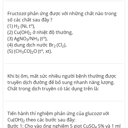
Fructozơ phản ứng được với những chất nào trong
số các chất sau đây ?
o
(1) H
(Ni, t
),
2
(2) Cu(OH)
ở nhiệt độ thường,
2
o
(3) AgNO
/NH
(t
),
3
3
(4) dung dịch nước Br
(Cl
),
2
2
o
(5) (CH
CO)
O (t
, xt).
3
2
Khi bị ốm, mất sức nhiều người bệnh thường được
truyền dịch đường để bổ sung nhanh năng lượng.
Chất trong dịch truyền có tác dụng trên là:
Tiến hành thí nghiệm phản ứng của glucozơ với
Cu(OH)
theo các bước sau đây:
2
Bước 1: Cho vào ống nghiệm 5 giọt CuSO
5% và 1 ml
4