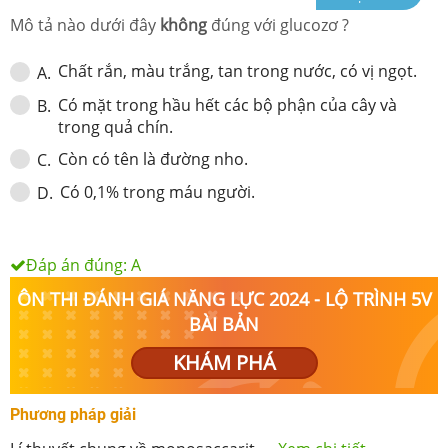
Mô tả nào dưới đây
không
đúng với glucozơ ?
Chất rắn, màu trắng, tan trong nước, có vị ngọt.
A
.
Có mặt trong hầu hết các bộ phận của cây và
B
.
trong quả chín.
Còn có tên là đường nho.
C
.
Có 0,1% trong máu người.
D
.
Đáp án đúng:
A
ÔN THI ĐÁNH GIÁ NĂNG LỰC 2024 - LỘ TRÌNH 5V
BÀI BẢN
KHÁM PHÁ
Phương pháp giải