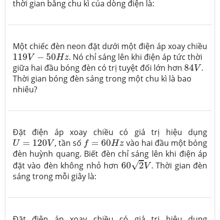
thời gian bằng chu kì của dòng điện là:
Một chiếc đèn neon đặt dưới một điện áp xoay chiều
119
V
−
50
H
z
119
−
50
. Nó chỉ sáng lên khi điện áp tức thời
V
H
z
84
V
giữa hai đầu bóng đèn có trị tuyệt đối lớn hơn
84
.
V
Thời gian bóng đèn sáng trong một chu kì là bao
nhiêu?
Đặt điện áp xoay chiều có giá trị hiệu dụng
U
=
120
V
f
=
60
H
z
=
120
, tần số
=
60
vào hai đầu một bóng
U
V
f
H
z
đèn huỳnh quang. Biết đèn chỉ sáng lên khi điện áp
60
2
V
√
đặt vào đèn không nhỏ hơn
60
2
. Thời gian đèn
V
sáng trong mỗi giây là:
Đặt điện áp xoay chiều có giá trị hiệu dụng