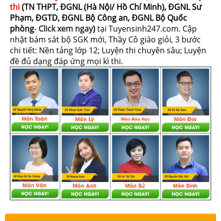
thi
(TN THPT, ĐGNL (Hà Nội/ Hồ Chí Minh), ĐGNL Sư
Phạm, ĐGTD, ĐGNL Bộ Công an, ĐGNL Bộ Quốc
phòng
-
Click xem ngay
)
tại Tuyensinh247.com.
Cập
nhật bám sát bộ SGK mới, Thầy Cô giáo giỏi, 3 bước
chi tiết: Nền tảng lớp 12; Luyện thi chuyên sâu; Luyện
đề đủ dạng đáp ứng mọi kì thi.