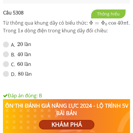
Câu
5308
Thông hiểu
Φ
=
Φ
0
cos
40
π
t
Từ thông qua khung dây có biểu thức:
Φ
=
Φ
cos
40
.
π
t
0
1
s
Trong
1
dòng điện trong khung dây đổi chiều:
s
20
20
lần
A
.
40
40
lần
B
.
60
60
lần
C
.
80
80
lần
D
.
Đáp án đúng:
B
ÔN THI ĐÁNH GIÁ NĂNG LỰC 2024 - LỘ TRÌNH 5V
BÀI BẢN
KHÁM PHÁ