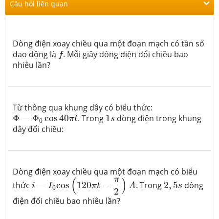
Câu hỏi liên quan
Dòng điện xoay chiều qua một đoạn mạch có tần số
f
dao động là
. Mỗi giây dòng điện đổi chiều bao
f
nhiêu lần?
Từ thông qua khung dây có biểu thức:
Φ
=
Φ
0
cos
40
π
t
1
s
Φ
=
Φ
cos
40
. Trong
1
dòng điện trong khung
π
t
s
0
dây đổi chiều:
Dòng điện xoay chiều qua một đoạn mạch có biểu
i
=
I
0
cos
(
120
π
t
−
π
2
)
A
2
,
5
s
π
(
)
thức
=
cos
120
−
. Trong
2
,
5
dòng
i
I
π
t
A
s
0
2
điện đổi chiều bao nhiêu lần?