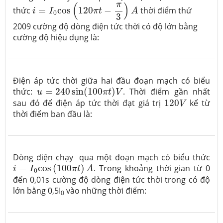
i
=
I
0
cos
(
120
π
t
−
π
3
)
A
π
(
)
thức
=
cos
120
−
thời điểm thứ
i
I
π
t
A
0
3
2009 cường độ dòng điện tức thời có độ lớn bằng
cường độ hiệu dụng là:
Điện áp tức thời giữa hai đầu đoạn mạch có biểu
u
=
240
sin
(
100
π
t
)
V
thức:
=
240
sin
(
100
)
. Thời điểm gần nhất
u
π
t
V
120
V
sau đó để điện áp tức thời đạt giá trị
120
kể từ
V
thời điểm ban đầu là:
Dòng điện chạy qua một đoạn mạch có biểu thức
i
=
I
0
cos
(
100
π
t
)
A
=
cos
(
100
)
. Trong khoảng thời gian từ 0
i
I
π
t
A
0
đến 0,01s cường độ dòng điện tức thời trong có độ
lớn bằng 0,5I
vào những thời điểm:
0