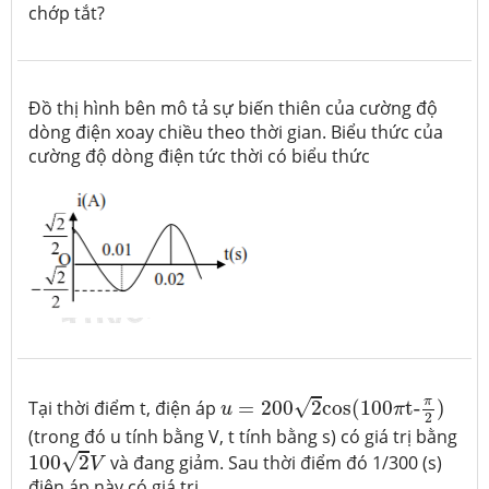
chớp tắt?
Đồ thị hình bên mô tả sự biến thiên của cường độ
dòng điện xoay chiều theo thời gian. Biểu thức của
cường độ dòng điện tức thời có biểu thức
u
=
200
2
cos(100
π
t-
π
2
)
π
√
Tại thời điểm t, điện áp
=
200
2
cos(100
t-
)
u
π
2
(trong đó u tính bằng V, t tính bằng s) có giá trị bằng
100
2
V
√
100
2
và đang giảm. Sau thời điểm đó 1/300 (s)
V
điện áp này có giá trị