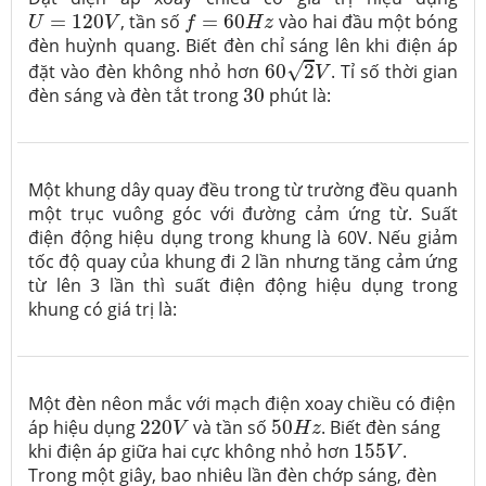
U
=
120
V
f
=
60
H
z
=
120
, tần số
=
60
vào hai đầu một bóng
U
V
f
H
z
đèn huỳnh quang. Biết đèn chỉ sáng lên khi điện áp
60
2
V
√
đặt vào đèn không nhỏ hơn
60
2
. Tỉ số thời gian
V
30
đèn sáng và đèn tắt trong
30
phút là:
Một khung dây quay đều trong từ trường đều quanh
một trục vuông góc với đường cảm ứng từ. Suất
điện động hiệu dụng trong khung là 60V. Nếu giảm
tốc độ quay của khung đi 2 lần nhưng tăng cảm ứng
từ lên 3 lần thì suất điện động hiệu dụng trong
khung có giá trị là:
Một đèn nêon mắc với mạch điện xoay chiều có điện
220
V
50
H
z
áp hiệu dụng
220
và tần số
50
. Biết đèn sáng
V
H
z
155
V
khi điện áp giữa hai cực không nhỏ hơn
155
.
V
Trong một giây, bao nhiêu lần đèn chớp sáng, đèn