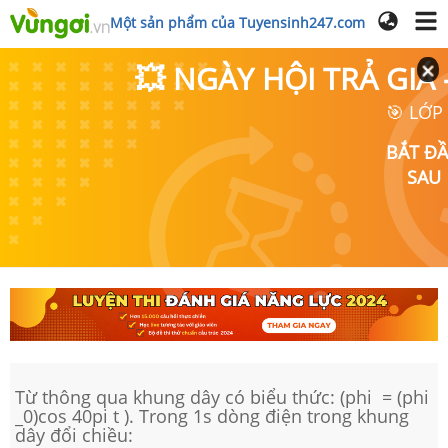
Một sản phẩm của Tuyensinh247.com
💥 NGÀY HỘI TRẢ GI
🎯 LỚP
BẮT Đ
SAU
Từ thông qua khung dây có biểu thức: (phi = (phi
_0)cos 40pi t ). Trong 1s dòng điện trong khung
dây đổi chiều: