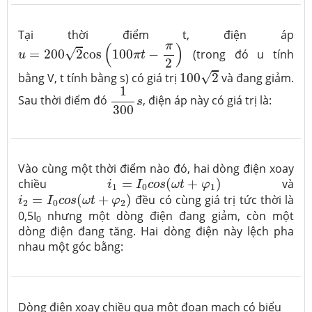
Tại thời điểm t, điện áp
u
=
200
2
cos
(
100
π
t
−
π
2
)
π
(
)
√
=
200
2
cos
100
−
(trong đó u tính
u
π
t
2
100
2
√
bằng V, t tính bằng s) có giá trị
100
2
và đang giảm.
1
300
s
1
Sau thời điểm đó
, điện áp này có giá trị là:
s
300
Vào cùng một thời điểm nào đó, hai dòng điện xoay
i
1
=
I
0
c
o
s
(
ω
t
+
φ
1
)
chiều
=
(
+
)
và
i
I
c
o
s
ω
t
φ
1
0
1
i
2
=
I
0
c
o
s
(
ω
t
+
φ
2
)
=
(
+
)
đều có cùng giá trị tức thời là
i
I
c
o
s
ω
t
φ
2
0
2
0,5I
nhưng một dòng điện đang giảm, còn một
0
dòng điện đang tăng. Hai dòng điện này lệch pha
nhau một góc bằng:
Dòng điện xoay chiều qua một đoạn mạch có biểu