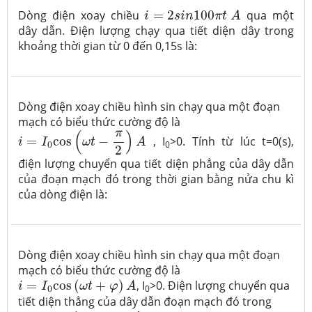
i
=
2
s
i
n
100
π
t
A
Dòng điện xoay chiều
=
2
100
qua một
i
s
i
n
π
t
A
dây dẫn. Điện lượng chạy qua tiết diện dây trong
khoảng thời gian từ 0 đến 0,15s là:
Dòng điện xoay chiều hình sin chạy qua một đoạn
mạch có biểu thức cường độ là
i
=
I
0
cos
(
ω
t
−
π
2
)
A
π
(
)
=
cos
−
, I
>0. Tính từ lúc t=0(s),
i
I
ω
t
A
0
0
2
điện lượng chuyển qua tiết diện phẳng của dây dẫn
của đoạn mạch đó trong thời gian bằng nửa chu kì
của dòng điện là:
Dòng điện xoay chiều hình sin chạy qua một đoạn
mạch có biểu thức cường độ là
i
=
I
0
cos
(
ω
t
+
φ
)
A
=
cos
(
+
)
, I
>0. Điện lượng chuyển qua
i
I
ω
t
φ
A
0
0
tiết diện thẳng của dây dẫn đoạn mạch đó trong