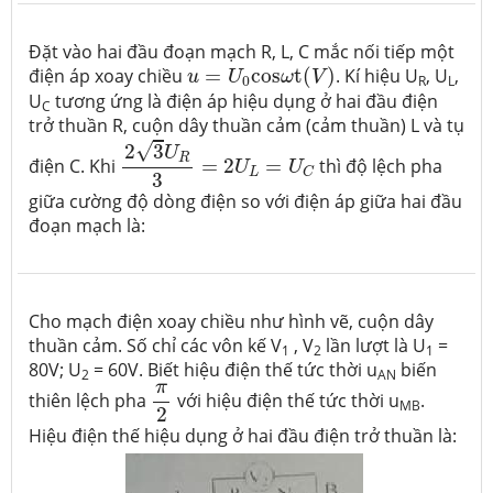
Đặt vào hai đầu đoạn mạch R, L, C mắc nối tiếp một
u
=
U
0
c
o
s
ω
t
(
V
)
điện áp xoay chiều
=
c
o
s
t
(
)
. Kí hiệu U
, U
,
u
U
ω
V
R
L
0
U
tương ứng là điện áp hiệu dụng ở hai đầu điện
C
trở thuần R, cuộn dây thuần cảm (cảm thuần) L và tụ
2
3
U
R
3
=
2
U
L
=
U
C
√
2
3
U
R
điện C. Khi
=
2
=
thì độ lệch pha
U
U
L
C
3
giữa cường độ dòng điện so với điện áp giữa hai đầu
đoạn mạch là:
Cho mạch điện xoay chiều như hình vẽ, cuộn dây
thuần cảm. Số chỉ các vôn kế V
, V
lần lượt là U
=
1
2
1
80V; U
= 60V. Biết hiệu điện thế tức thời u
biến
2
AN
π
2
π
thiên lệch pha
với hiệu điện thế tức thời u
.
MB
2
Hiệu điện thế hiệu dụng ở hai đầu điện trở thuần là: