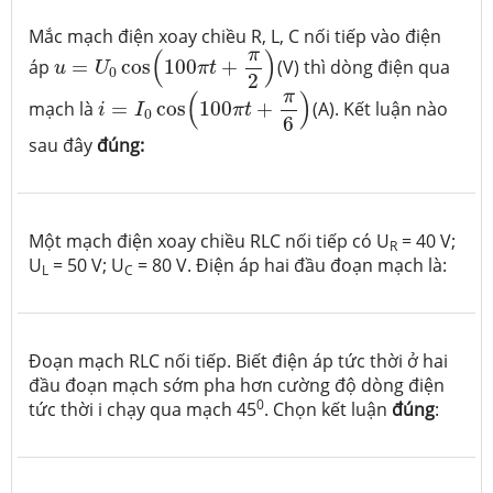
Mắc mạch điện xoay chiều R, L, C nối tiếp vào điện
u
=
U
0
cos
(
100
π
t
+
π
2
)
π
(
)
áp
=
cos
100
+
(V) thì dòng điện qua
u
U
π
t
0
2
i
=
I
0
cos
(
100
π
t
+
π
6
)
π
(
)
mạch là
=
cos
100
+
(A). Kết luận nào
i
I
π
t
0
6
sau đây
đúng:
Một mạch điện xoay chiều RLC nối tiếp có U
= 40 V;
R
U
= 50 V; U
= 80 V. Điện áp hai đầu đoạn mạch là:
L
C
Đoạn mạch RLC nối tiếp. Biết điện áp tức thời ở hai
đầu đoạn mạch sớm pha hơn cường độ dòng điện
0
tức thời i chạy qua mạch 45
. Chọn kết luận
đúng
: