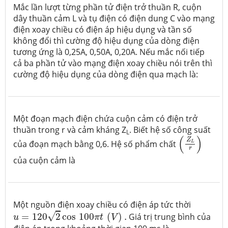
Mắc lần lượt từng phần tử điện trở thuần R, cuộn
dây thuần cảm L và tụ điện có điện dung C vào mạng
điện xoay chiều có điện áp hiệu dụng và tần số
không đổi thì cường độ hiệu dụng của dòng điện
tương ứng là 0,25A, 0,50A, 0,20A. Nếu mắc nối tiếp
cả ba phần tử vào mạng điện xoay chiều nói trên thì
cường độ hiệu dụng của dòng điện qua mạch là:
Một đoạn mạch điện chứa cuộn cảm có điện trở
thuần trong r và cảm kháng Z
. Biết hệ số công suất
L
(
Z
L
r
)
(
)
Z
của đoạn mạch bằng 0,6. Hệ số phẩm chất
L
r
của cuộn cảm là
Một nguồn điện xoay chiều có điện áp tức thời
u
=
120
2
cos
100
π
t
(
V
)
.
√
=
120
2
cos
100
(
)
.
Giá trị trung bình của
u
π
t
V