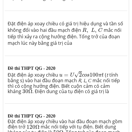
Đặt điện áp xoay chiều có giá trị hiệu dụng và tần số
R
,
L
,
C
không đổi vào hai đầu mạch điện
,
,
mắc nối
R
L
C
tiếp thì xảy ra cộng hưởng điện. Tổng trở của đoạn
mạch lúc này bằng giá trị của
Đề thi THPT QG - 2020
u
=
U
2
c
o
s
100
π
t
√
Đặt điện áp xoay chiều
=
2
100
(
t
tính
u
U
c
o
s
π
t
bằng s) vào hai đầu đoạn mạch
R
,
L,
mắc nối tiếp
C
thì có cộng hưởng điện. Biết cuộn cảm có cảm
30
Ω
kháng
30
Ω
. Điện dung của tụ điện có giá trị là
Đề thi THPT QG - 2020
Đặt điện áp xoay chiều vào hai đầu đoạn mạch gồm
120
Ω
điện trở
120
Ω
mắc nối tiếp với tụ điện. Biết dung
50
Ω