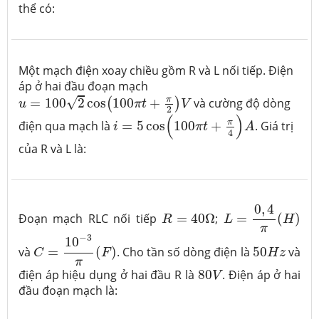
thể có:
Một mạch điện xoay chiều gồm R và L nối tiếp. Điện
áp ở hai đầu đoạn mạch
u
=
100
2
cos
(
100
π
t
+
π
2
)
V
π
√
=
100
2
cos
100
+
và cường độ dòng
(
)
u
π
t
V
2
i
=
5
cos
(
100
π
t
+
π
4
)
A
(
)
π
điện qua mạch là
=
5
cos
100
+
. Giá trị
i
π
t
A
4
của R và L là:
L
=
0
,
4
π
(
H
)
0
,
4
R
=
40
Ω
Đoạn mạch RLC nối tiếp
=
40
Ω
;
=
(
)
R
L
H
π
C
=
10
−
3
π
(
F
)
−
3
10
50
H
z
và
=
(
)
. Cho tần số dòng điện là
50
và
C
F
H
z
π
80
V
điện áp hiệu dụng ở hai đầu R là
80
. Điện áp ở hai
V
đầu đoạn mạch là: