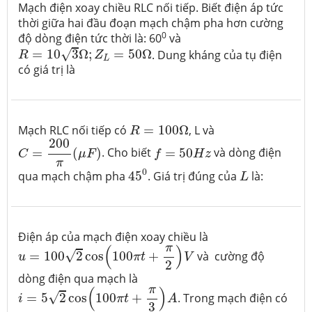
Mạch điện xoay chiều RLC nối tiếp. Biết điện áp tức
thời giữa hai đầu đoạn mạch chậm pha hơn cường
0
độ dòng điện tức thời là: 60
và
R
=
10
3
Ω
;
Z
L
=
50
Ω
√
=
10
3
Ω
;
=
50
Ω
. Dung kháng của tụ điện
R
Z
L
có giá trị là
R
=
100
Ω
Mạch RLC nối tiếp có
=
100
Ω
, L và
R
C
=
200
π
(
μ
F
)
200
f
=
50
H
z
=
(
)
. Cho biết
=
50
và dòng điện
C
μ
F
f
H
z
π
45
0
L
0
qua mạch chậm pha
45
. Giá trị đúng của
là:
L
Điện áp của mạch điện xoay chiều là
u
=
100
2
cos
(
100
π
t
+
π
2
)
V
π
(
)
√
=
100
2
cos
100
+
và cường độ
u
π
t
V
2
dòng điện qua mạch là
i
=
5
2
cos
(
100
π
t
+
π
3
)
A
π
(
)
√
=
5
2
cos
100
+
. Trong mạch điện có
i
π
t
A
3