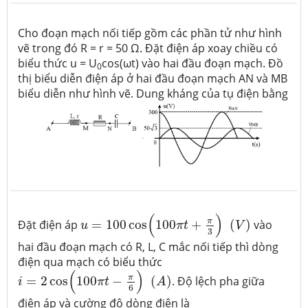
Cho đoạn mạch nối tiếp gồm các phần tử như hình
vẽ trong đó R = r = 50 Ω. Đặt điện áp xoay chiều có
biểu thức u = U
cos(ωt) vào hai đầu đoạn mạch. Đồ
0
thị biểu diễn điện áp ở hai đầu đoạn mạch AN và MB
biểu diễn như hình vẽ. Dung kháng của tụ điện bằng
u
=
100
cos
(
100
π
t
+
π
3
)
(
V
)
(
)
π
Đặt điện áp
=
100
cos
100
+
(
)
vào
u
π
t
V
3
hai đầu đoạn mạch có R, L, C mắc nối tiếp thì dòng
điện qua mạch có biểu thức
i
=
2
cos
(
100
π
t
−
π
6
)
(
A
)
(
)
π
=
2
cos
100
−
(
)
. Độ lệch pha giữa
i
π
t
A
6
điện áp và cường độ dòng điện là