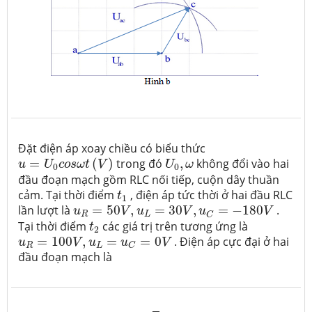
Đặt điện áp xoay chiều có biểu thức
u
=
U
0
c
o
s
ω
t
(
V
)
U
0
,
ω
=
(
)
trong đó
,
không đổi vào hai
u
U
c
o
s
ω
t
V
U
ω
0
0
đầu đoạn mạch gồm RLC nối tiếp, cuộn dây thuần
t
1
cảm. Tại thời điểm
, điện áp tức thời ở hai đầu RLC
t
1
u
R
=
50
V
,
u
L
=
30
V
,
u
C
=
−
180
V
lần lượt là
=
50
,
=
30
,
=
−
180
.
u
V
u
V
u
V
R
L
C
t
2
Tại thời điểm
các giá trị trên tương ứng là
t
2
u
R
=
100
V
,
u
L
=
u
C
=
0
V
=
100
,
=
=
0
. Điện áp cực đại ở hai
u
V
u
u
V
R
L
C
đầu đoạn mạch là
u
=
220
2
cos
100
π
t
(
V
)