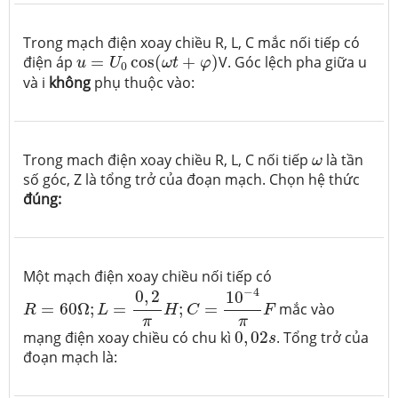
Trong mạch điện xoay chiều R, L, C mắc nối tiếp có
u
=
U
0
cos
(
ω
t
+
φ
)
điện áp
=
cos
(
+
)
V. Góc lệch pha giữa u
u
U
ω
t
φ
0
và i
không
phụ thuộc vào:
ω
Trong mach điện xoay chiều R, L, C nối tiếp
là tần
ω
số góc, Z là tổng trở của đoạn mạch. Chọn hệ thức
đúng:
Một mạch điện xoay chiều nối tiếp có
R
=
60
Ω
;
L
=
0
,
2
π
H
;
C
=
10
−
4
π
F
−
4
0
,
2
10
=
60
Ω
;
=
;
=
mắc vào
R
L
H
C
F
π
π
0
,
02
s
mạng điện xoay chiều có chu kì
0
,
02
. Tổng trở của
s
đoạn mạch là: