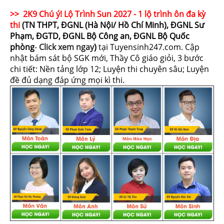
>> 2K9 Chú ý! Lộ Trình Sun 2027 - 1 lộ trình ôn đa kỳ
thi
(TN THPT, ĐGNL (Hà Nội/ Hồ Chí Minh), ĐGNL Sư
Phạm, ĐGTD, ĐGNL Bộ Công an, ĐGNL Bộ Quốc
phòng
-
Click xem ngay
)
tại Tuyensinh247.com.
Cập
nhật bám sát bộ SGK mới, Thầy Cô giáo giỏi, 3 bước
chi tiết: Nền tảng lớp 12; Luyện thi chuyên sâu; Luyện
đề đủ dạng đáp ứng mọi kì thi.