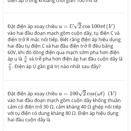
điện áp trong khoảng thời gian 100 ms là
u
=
U
2
cos
100
π
t
(
V
)
√
Đặt điện áp xoay chiều
=
2
cos
100
(
)
u
U
π
t
V
vào hai đầu đoạn mạch gồm cuộn dây, tụ điện C và
điện trở R mắc nối tiếp. Biết rằng điện áp hiệu dụng
hai đầu tụ điện C và hai đầu điện trở R đều bằng
60V, khi đó dòng điện qua mạch sớm pha hơn điện
π
6
π
áp u là
và trễ pha hơn điện áp hai đầu cuộn dây là
6
π
3
.
π
.
Điện áp U gần giá trị nào nhất sau đây?
3
u
=
100
2
cos
(
ω
t
)
(
V
)
√
Đặt điện áp xoay chiều
=
100
2
cos
(
)
(
)
u
ω
t
V
vào hai đầu đoạn mạch gồm cuộn dây không thuần
cảm có điện trở 30 Ω, cảm kháng 40 Ω ghép nối tiếp
với tụ điện có dung kháng 80 Ω. Điện áp hiệu dụng
hai đầu cuộn dây là