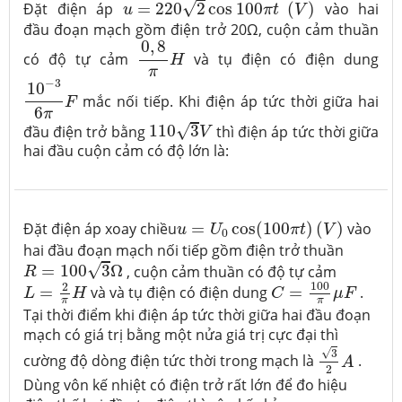
√
Đặt điện áp
=
220
2
cos
100
(
)
vào hai
u
π
t
V
đầu đoạn mạch gồm điện trở 20Ω, cuộn cảm thuần
0
,
8
π
H
0
,
8
có độ tự cảm
và tụ điện có điện dung
H
π
10
−
3
6
π
F
−
3
10
mắc nối tiếp. Khi điện áp tức thời giữa hai
F
6
π
110
3
V
√
đầu điện trở bằng
110
3
thì điện áp tức thời giữa
V
hai đầu cuộn cảm có độ lớn là:
u
=
U
0
cos
(
100
π
t
)
(
V
)
Đặt điện áp xoay chiều
=
cos
(
100
)
(
)
vào
u
U
π
t
V
0
hai đầu đoạn mạch nối tiếp gồm điện trở thuần
R
=
100
3
Ω
√
=
100
3
Ω
, cuộn cảm thuần có độ tự cảm
R
C
=
100
π
μ
F
L
=
2
π
H
100
2
=
và và tụ điện có điện dung
=
.
L
H
C
μ
F
π
π
Tại thời điểm khi điện áp tức thời giữa hai đầu đoạn
mạch có giá trị bằng một nửa giá trị cực đại thì
3
2
A
√
3
cường độ dòng điện tức thời trong mạch là
.
A
2
Dùng vôn kế nhiệt có điện trở rất lớn để đo hiệu