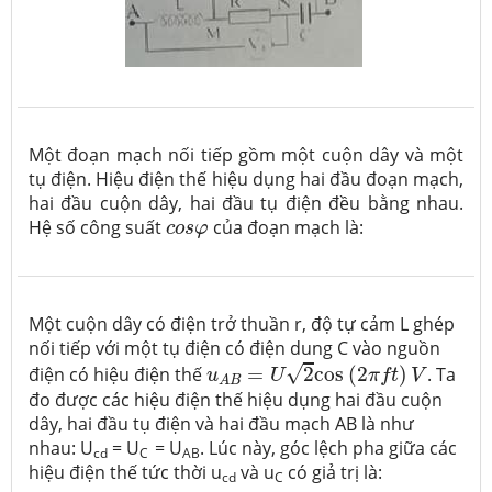
Một đoạn mạch nối tiếp gồm một cuộn dây và một
tụ điện. Hiệu điện thế hiệu dụng hai đầu đoạn mạch,
hai đầu cuộn dây, hai đầu tụ điện đều bằng nhau.
c
o
s
φ
Hệ số công suất
của đoạn mạch là:
c
o
s
φ
Một cuộn dây có điện trở thuần r, độ tự cảm L ghép
nối tiếp với một tụ điện có điện dung C vào nguồn
u
A
B
=
U
2
c
o
s
(
2
π
f
t
)
V
√
điện có hiệu điện thế
=
2
c
o
s
(
2
)
. Ta
u
U
π
f
t
V
A
B
đo được các hiệu điện thế hiệu dụng hai đầu cuộn
dây, hai đầu tụ điện và hai đầu mạch AB là như
nhau: U
= U
= U
. Lúc này, góc lệch pha giữa các
cd
C
AB
hiệu điện thế tức thời u
và u
có giả trị là:
cd
C