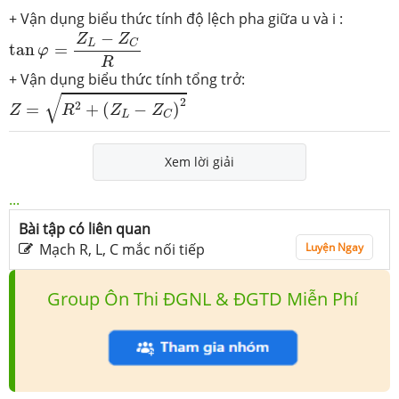
+ Vận dụng biểu thức tính độ lệch pha giữa u và i :
tan
φ
=
Z
L
−
Z
C
R
−
Z
Z
L
C
tan
=
φ
R
+ Vận dụng biểu thức tính tổng trở:
Z
=
R
2
+
(
Z
L
−
Z
C
)
2
√
2
2
=
+
(
−
)
Z
R
Z
Z
L
C
Xem lời giải
...
Bài tập có liên quan
Mạch R, L, C mắc nối tiếp
Luyện Ngay
Group Ôn Thi ĐGNL & ĐGTD Miễn Phí