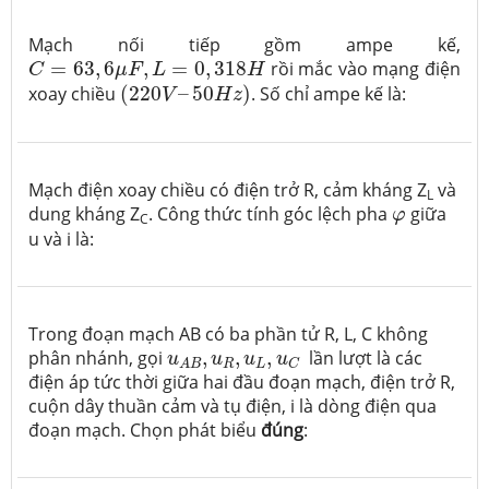
Mạch nối tiếp gồm ampe kế,
C
=
63
,
6
μ
F
,
L
=
0
,
318
H
=
63
,
6
,
=
0
,
318
rồi mắc vào mạng điện
C
μ
F
L
H
(
220
V
–
50
H
z
)
xoay chiều
(
220
–
50
)
. Số chỉ ampe kế là:
V
H
z
Mạch điện xoay chiều có điện trở R, cảm kháng Z
và
L
φ
dung kháng Z
. Công thức tính góc lệch pha
giữa
φ
C
u và i là:
Trong đoạn mạch AB có ba phần tử R, L, C không
u
A
B
,
u
R
,
u
L
,
u
C
phân nhánh, gọi
,
,
,
lần lượt là các
u
u
u
u
R
L
C
A
B
điện áp tức thời giữa hai đầu đoạn mạch, điện trở R,
cuộn dây thuần cảm và tụ điện, i là dòng điện qua
đoạn mạch. Chọn phát biểu
đúng
: