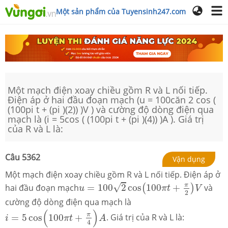
Một sản phẩm của Tuyensinh247.com
Một mạch điện xoay chiều gồm R và L nối tiếp.
Điện áp ở hai đầu đoạn mạch (u = 100căn 2 cos (
(100pi t + (pi )(2)) )V ) và cường độ dòng điện qua
mạch là (i = 5cos ( (100pi t + (pi )(4)) )A ). Giá trị
của R và L là:
Câu
5362
Vận dụng
Một mạch điện xoay chiều gồm R và L nối tiếp. Điện áp ở
u
=
100
2
cos
(
100
π
t
+
π
2
)
V
π
√
hai đầu đoạn mạch
=
100
2
cos
100
+
và
(
)
u
π
t
V
2
cường độ dòng điện qua mạch là
i
=
5
cos
(
100
π
t
+
π
4
)
A
(
)
π
=
5
cos
100
+
. Giá trị của R và L là:
i
π
t
A
4