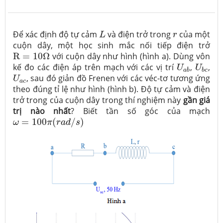
L
r
Để xác định độ tự cảm
và điện trở trong
của một
L
r
cuộn dây, một học sinh mắc nối tiếp điện trở
R
=
10
Ω
R
=
10
Ω
với cuộn dây như hình (hình a). Dùng vôn
U
a
b
U
b
c
kế đo các điện áp trên mạch với các vị trí
,
,
U
U
a
b
b
c
U
a
c
, sau đó giản đồ Frenen với các véc-tơ tương ứng
U
a
c
theo đúng tỉ lệ như hình (hình b). Độ tự cảm và điện
trở trong của cuộn dây trong thí nghiệm này
gần giá
trị nào nhất
? Biết tần số góc của mạch
ω
=
100
π
(
r
a
d
/
s
)
=
100
(
/
)
ω
π
r
a
d
s