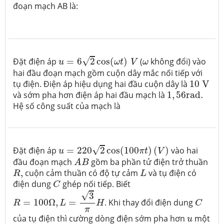
đoạn mạch AB là:
u
=
6
2
cos
(
ω
t
)
V
ω
√
Đặt điện áp
=
6
2
cos
(
)
(
không đổi) vào
u
ω
t
V
ω
hai đầu đoạn mạch gồm cuộn dây mắc nối tiếp với
10
V
tụ điện. Điện áp hiệu dụng hai đầu cuộn dây là
10
V
1
,
56
r
a
d
.
và sớm pha hơn điện áp hai đầu mạch là
1
,
56
r
a
d
.
Hệ số công suất của mạch là
u
=
220
2
cos
(
100
π
t
)
(
V
)
√
Đặt điện áp
=
220
2
cos
(
100
)
(
)
vào hai
u
π
t
V
A
B
đầu đoạn mạch
gồm ba phần tử điện trở thuần
A
B
R
,
L
,
cuộn cảm thuần có độ tự cảm
và tụ điện có
R
L
C
điện dung
ghép nối tiếp. Biết
C
R
=
100
Ω
,
L
=
3
π
H
√
3
C
=
100
Ω
,
=
. Khi thay đổi điện dung
R
L
H
C
π
u
của tụ điện thì cường dòng điện sớm pha hơn
một
u