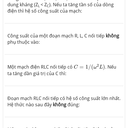
dung kháng (Z
< Z
). Nếu ta tăng tần số của dòng
L
C
điện thì hệ số công suất của mạch:
Công suất của một đoạn mạch R, L, C nối tiếp
không
phụ thuộc vào:
C
=
1
/
(
ω
2
L
)
2
Một mạch điện RLC nối tiếp có
=
1
/
(
)
. Nếu
C
ω
L
ta tăng dần giá trị của C thì:
Đoạn mạch RLC nối tiếp có hệ số công suất lớn nhất.
Hệ thức nào sau đây
không
đúng: