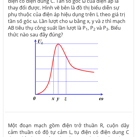
điện có điện dung C. Tần số góc ω của điện áp là
thay đổi được. Hình vẽ bên là đồ thị biểu diễn sự
phụ thuộc của điện áp hiệu dụng trên L theo giá trị
tần số góc ω. Lần lượt cho ω bằng x, y và z thì mạch
AB tiêu thụ công suất lần lượt là P
, P
và P
. Biểu
1
2
3
thức nào sau đây đúng?
Một đoạn mạch gồm điện trở thuần R, cuộn dây
cảm thuần có độ tự cảm L, tụ điện có điện dung C