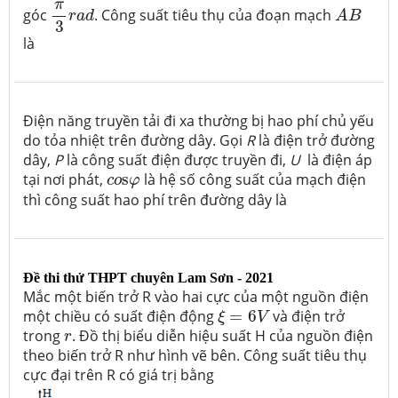
π
3
r
a
d
A
B
π
góc
. Công suất tiêu thụ của đoạn mạch
r
a
d
A
B
3
là
Điện năng truyền tải đi xa thường bị hao phí chủ yếu
do tỏa nhiệt trên đường dây. Gọi
R
là điện trở đường
dây,
P
là công suất điện được truyền đi,
U
là điện áp
c
o
s
φ
tại nơi phát,
s
là hệ số công suất của mạch điện
c
o
φ
thì công suất hao phí trên đường dây là
Đề thi thử THPT chuyên Lam Sơn - 2021
Mắc một biến trở R vào hai cực của một nguồn điện
ξ
=
6
V
một chiều có suất điện động
=
6
và điện trở
ξ
V
r
trong
. Đồ thị biểu diễn hiệu suất H của nguồn điện
r
theo biến trở R như hình vẽ bên. Công suất tiêu thụ
cực đại trên R có giá trị bằng