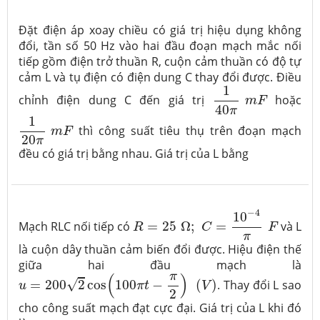
Đặt điện áp xoay chiều có giá trị hiệu dụng không
đổi, tần số 50 Hz vào hai đầu đoạn mạch mắc nối
tiếp gồm điện trở thuần R, cuộn cảm thuần có độ tự
cảm L và tụ điện có điện dung C thay đổi được. Điều
1
40
π
m
F
1
chỉnh điện dung C đến giá trị
hoặc
m
F
40
π
1
20
π
m
F
1
thì công suất tiêu thụ trên đoạn mạch
m
F
20
π
đều có giá trị bằng nhau. Giá trị của L bằng
R
=
25
Ω
;
C
=
10
−
4
π
F
−
4
10
Mạch RLC nối tiếp có
=
25
Ω
;
=
và L
R
C
F
π
là cuộn dây thuần cảm biến đổi được. Hiệu điện thế
giữa hai đầu mạch là
u
=
200
2
cos
(
100
π
t
−
π
2
)
(
V
)
π
(
)
√
=
200
2
cos
100
−
(
)
. Thay đổi L sao
u
π
t
V
2
cho công suất mạch đạt cực đại. Giá trị của L khi đó