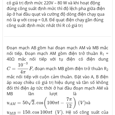
có giá trị định mức 220V – 80 W và khi hoạt động
đúng công suất định mức thì độ lệch pha giữa điện
áp ở hai đầu quạt và cường độ dòng điện chạy qua
nó là φ với cosφ = 0,8. Để quạt điện chạy gần đúng
công suất định mức nhất thì R có giá trị
Đoạn mạch AB gồm hai đoạn mạch AM và MB mắc
nối tiếp. Đoạn mạch AM gồm điện trở thuần R
=
1
40Ω mắc nối tiếp với tụ điện có điện dung
C
=
10
−
3
4
π
F
−
3
10
=
, đoạn mạch MB gồm điện trở thuần R
C
F
2
4
π
mắc nối tiếp với cuộn cảm thuần. Đặt vào A, B điện
áp xoay chiều có giá trị hiệu dụng và tần số không
đổi thì điện áp tức thời ở hai đầu đoạn mạch AM và
MB lần lượt là
u
A
M
=
50
2
.
cos
(
100
π
t
−
7
π
12
)
(
V
)
7
(
)
π
√
=
50
2
.
cos
100
−
(
)
và
u
π
t
V
A
M
12
u
M
B
=
150.
cos
100
π
t
(
V
)
=
150.
cos
100
(
)
. Hệ số công suất của
u
π
t
V
M
B