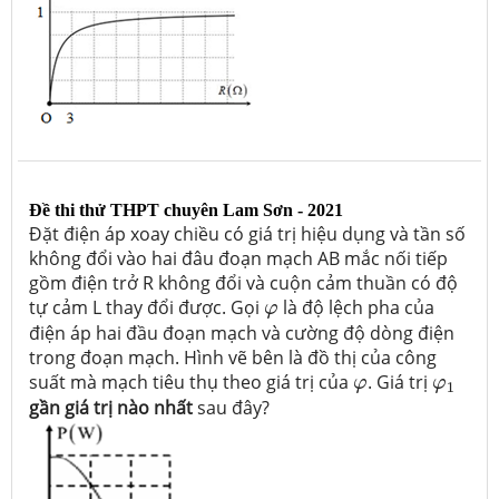
Đề thi thử THPT chuyên Lam Sơn - 2021
Đặt điện áp xoay chiều có giá trị hiệu dụng và tần số
không đổi vào hai đâu đoạn mạch AB mắc nối tiếp
gồm điện trở R không đổi và cuộn cảm thuần có độ
φ
tự cảm L thay đổi được. Gọi
là độ lệch pha của
φ
điện áp hai đầu đoạn mạch và cường độ dòng điện
trong đoạn mạch. Hình vẽ bên là đồ thị của công
φ
φ
1
suất mà mạch tiêu thụ theo giá trị của
. Giá trị
φ
φ
1
gần giá trị nào nhất
sau đây?