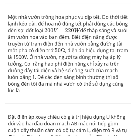
Một nhà vườn trồng hoa phục vụ dịp tết. Do thời tiết
lạnh kéo dài, để hoa nở đúng tết phải dùng các bóng
200
V
−
220
W
đèn sợi đốt loại
200
−
220
để thắp sáng và sưởi
V
W
ấm vườn hoa vào ban đêm. Biết điện năng được
truyền từ trạm điện đến nhà vườn bằng đường tải
50
Ω
một pha có điện trở
50
Ω
, điện áp hiệu dụng tại trạm
là 1500V. Ở nhà vườn, người ta dùng máy hạ áp lý
tưởng. Coi rằng hao phí điện năng chỉ xảy ra trên
đường dây tải điện và hệ số công suất của mạch
luôn bằng 1. Để các đèn sáng bình thường thì số
bóng đèn tối đa mà nhà vườn có thể sử dụng cùng
lúc là
Đặt điện áp xoay chiều có giá trị hiệu dụng U không
đổi vào hai đầu đoạn mạch AB mắc nối tiếp gồm
cuộn dây thuần cảm có độ tự cảm L, điện trở R và tụ