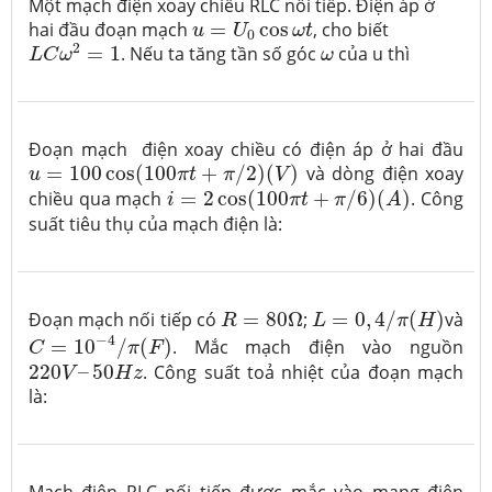
Một mạch điện xoay chiều RLC nối tiếp. Điện áp ở
u
=
U
0
cos
ω
t
hai đầu đoạn mạch
=
cos
, cho biết
u
U
ω
t
0
L
C
ω
2
=
1
ω
2
=
1
. Nếu ta tăng tần số góc
của u thì
L
C
ω
ω
Đoạn mạch điện xoay chiều có điện áp ở hai đầu
u
=
100
cos
(
100
π
t
+
π
/
2
)
(
V
)
=
100
cos
(
100
+
/
2
)
(
)
và dòng điện xoay
u
π
t
π
V
i
=
2
cos
(
100
π
t
+
π
/
6
)
(
A
)
chiều qua mạch
=
2
cos
(
100
+
/
6
)
(
)
. Công
i
π
t
π
A
suất tiêu thụ của mạch điện là:
L
=
0
,
4
/
π
(
H
)
R
=
80
Ω
Đoạn mạch nối tiếp có
=
80
Ω
;
=
0
,
4
/
(
)
và
R
L
π
H
C
=
10
−
4
/
π
(
F
)
−
4
=
10
/
(
)
. Mắc mạch điện vào nguồn
C
π
F
220
V
–
50
H
z
220
–
50
. Công suất toả nhiệt của đoạn mạch
V
H
z
là: