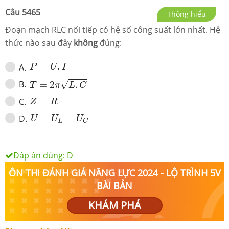
Câu
5465
Thông hiểu
Đoạn mạch RLC nối tiếp có hệ số công suất lớn nhất. Hệ
thức nào sau đây
không
đúng:
P
=
U
.
I
=
.
A
.
P
U
I
T
=
2
π
L
.
C
√
B
.
=
2
.
T
π
L
C
Z
=
R
=
C
.
Z
R
U
=
U
L
=
U
C
=
=
D
.
U
U
U
L
C
Đáp án đúng:
D
ÔN THI ĐÁNH GIÁ NĂNG LỰC 2024 - LỘ TRÌNH 5V
BÀI BẢN
KHÁM PHÁ