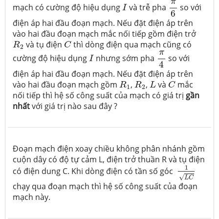
I
π
mạch có cường độ hiệu dụng
và trễ pha
so với
I
6
điện áp hai đầu đoạn mạch. Nếu đặt điện áp trên
vào hai đầu đoạn mạch mắc nối tiếp gồm điện trở
R
2
C
và tụ điện
thì dòng điện qua mạch cũng có
R
C
2
π
4
I
π
cường độ hiệu dụng
nhưng sớm pha
so với
I
4
điện áp hai đầu đoạn mạch. Nếu đặt điện áp trên
R
1
R
2
L
C
vào hai đầu đoạn mạch gồm
,
,
và
mắc
R
R
L
C
1
2
nối tiếp thì hệ số công suất của mạch có giá trị
gần
nhất
với giá trị nào sau đây ?
Đoạn mạch điện xoay chiều không phân nhánh gồm
cuộn dây có độ
tự
cảm L, điện trở thuần R và tụ điện
1
L
C
1
có điện dung C. Khi dòng điện có tần số góc
√
L
C
chạy qua đoạn mạch thì hệ số công suất của đoạn
mạch này.