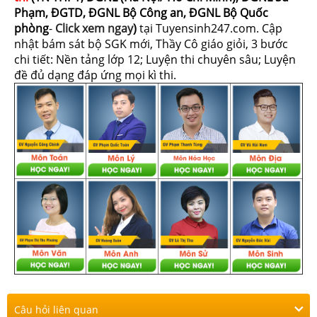
Phạm, ĐGTD, ĐGNL Bộ Công an, ĐGNL Bộ Quốc
phòng
-
Click xem ngay
)
tại Tuyensinh247.com.
Cập
nhật bám sát bộ SGK mới, Thầy Cô giáo giỏi, 3 bước
chi tiết: Nền tảng lớp 12; Luyện thi chuyên sâu; Luyện
đề đủ dạng đáp ứng mọi kì thi.
Câu hỏi liên quan