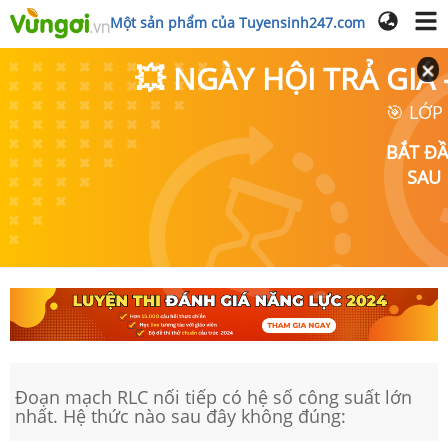
Một sản phẩm của Tuyensinh247.com
💥 NGÀY HỘI TRẢ GI
🎯 LỚP
BẮT Đ
SAU
Đoạn mạch RLC nối tiếp có hệ số công suất lớn
nhất. Hệ thức nào sau đây không đúng: