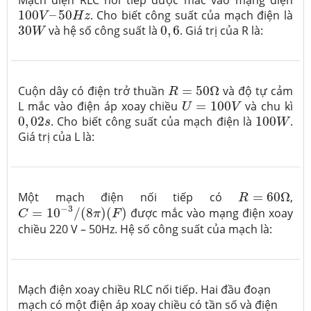
Mạch điện RLC nối tiếp được mắc vào mạng điện
100
V
–
50
H
z
100
–
50
. Cho biết công suất của mạch điện là
V
H
z
30
W
0
,
6
30
và hệ số công suất là
0
,
6
. Giá trị của R là:
W
R
=
50
Ω
Cuộn dây có điện trở thuần
=
50
Ω
và độ tự cảm
R
U
=
100
V
L mắc vào điện áp xoay chiều
=
100
và chu kì
U
V
100
W
0
,
02
s
0
,
02
. Cho biết công suất của mạch điện là
100
.
s
W
Giá trị của L là:
R
=
60
Ω
Một mạch điện nối tiếp có
=
60
Ω
,
R
C
=
10
−
3
/
(
8
π
)
(
F
)
−
3
=
10
/
(
8
)
(
)
được mắc vào mạng điện xoay
C
π
F
chiều 220 V – 50Hz. Hệ số công suất của mạch là:
Mạch điện xoay chiều RLC nối tiếp. Hai đầu đoạn
mạch có một điện áp xoay chiều có tần số và điện