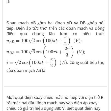
là
Đoạn mạch AB gồm hai đoạn AD và DB ghép nối
tiếp. Điện áp tức thời trên các đoạn mạch và dòng
điện qua chúng lần lượt có biểu thức
u
A
D
=
100
2
cos
(
100
π
t
+
π
2
)
(
V
)
π
(
)
√
=
100
2
cos
100
+
(
)
;
u
π
t
V
A
D
2
u
D
B
=
100
6
cos
(
100
π
t
+
2
π
3
)
(
V
)
2
(
)
π
√
=
100
6
cos
100
+
(
)
;
u
π
t
V
D
B
3
i
=
2
cos
(
100
π
t
+
π
2
)
(
A
)
π
(
)
√
=
2
cos
100
+
(
)
. Công suất tiêu thụ
i
π
t
A
2
của đoạn mạch AB là
Một quạt điện xoay chiều mắc nối tiếp với điện trở R
rồi mắc hai đầu đoạn mạch này vào điện áp xoay
chiều có giá trị hiệu dụng 380 V. Biết quạt điện này