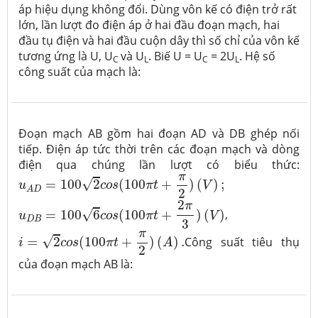
áp hiệu dụng không đổi. Dùng vôn kế có điện trở rất
lớn, lần lượt đo điện áp ở hai đầu đoạn mạch, hai
đầu tụ điện và hai đầu cuộn dây thì số chỉ của vôn kế
tương ứng là U, U
và U
. Biế U = U
= 2U
. Hệ số
C­
L
C
L
công suất của mạch là:
Đoạn mạch AB gồm hai đoạn AD và DB ghép nối
tiếp. Điện áp tức thời trên các đoạn mạch và dòng
điện qua chúng lần lượt có biểu thức:
u
A
D
=
100
2
c
o
s
(
100
π
t
+
π
2
)
(
V
)
;
π
√
=
100
2
(
100
+
)
(
)
;
u
c
o
s
π
t
V
A
D
2
u
D
B
=
100
6
c
o
s
(
100
π
t
+
2
π
3
)
(
V
)
2
π
√
=
100
6
(
100
+
)
(
)
,
u
c
o
s
π
t
V
D
B
3
i
=
2
c
o
s
(
100
π
t
+
π
2
)
(
A
)
.
π
√
=
2
(
100
+
)
(
)
.
Công suất tiêu thụ
i
c
o
s
π
t
A
2
của đoạn mạch AB là: