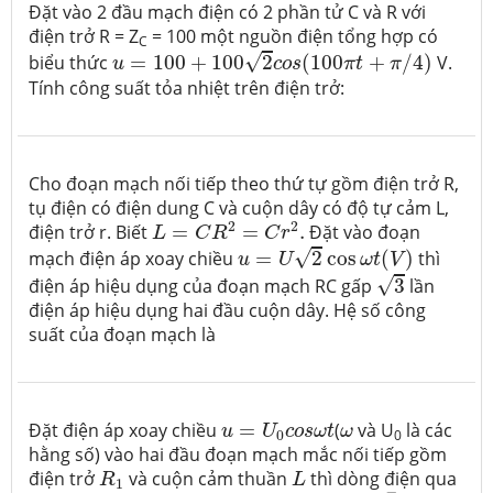
Đặt vào 2 đầu mạch điện có 2 phần tử C và R với
điện trở R = Z
= 100 một nguồn điện tổng hợp có
C
u
=
100
+
100
2
c
o
s
(
100
π
t
+
π
/
4
)
√
biểu thức
=
100
+
100
2
(
100
+
/
4
)
V.
u
c
o
s
π
t
π
Tính công suất tỏa nhiệt trên điện trở:
Cho đoạn mạch nối tiếp theo thứ tự gồm điện trở R,
tụ điện có điện dung C và cuộn dây có độ tự cảm L,
L
=
C
R
2
=
C
r
2
.
2
2
điện trở r. Biết
=
=
.
Đặt vào đoạn
L
C
R
C
r
u
=
U
2
cos
ω
t
(
V
)
√
mạch điện áp xoay chiều
=
2
cos
(
)
thì
u
U
ω
t
V
3
√
điện áp hiệu dụng của đoạn mạch RC gấp
3
lần
điện áp hiệu dụng hai đầu cuộn dây. Hệ số công
suất của đoạn mạch là
u
=
U
0
c
o
s
ω
t
ω
Đặt điện áp xoay chiều
=
(
và U
là các
u
U
c
o
s
ω
t
ω
0
0
hằng số) vào hai đầu đoạn mạch mắc nối tiếp gồm
R
1
L
điện trở
và cuộn cảm thuần
thì dòng điện qua
R
L
1
π
6