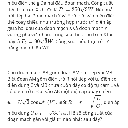
hiệu điện thế giữa hai đầu đoạn mạch. Công suất
P
1
=
250
3
W
√
tiêu thụ trên X khi đó là
=
250
3
. Nếu mắc
P
W
1
nối tiếp hai đoạn mạch X và Y rồi nối vào hiệu điện
thế xoay chiều như trường hợp trước thì điện áp
giữa hai đầu của đoạn mạch X và đoạn mạch Y
vuông pha với nhau. Công suất tiêu thụ trên X lúc
P
2
=
90
3
W
√
này là
=
90
3
. Công suất tiêu thụ trên Y
P
W
2
bằng bao nhiêu W?
Cho đoạn mạch AB gồm đoạn AM nối tiếp với MB.
Biết đoạn AM gồm điện trở R nối tiếp với tụ điện có
điện dung C và MB chứa cuộn dây có độ tự cảm L và
có điện trở r. Đặt vào AB một điện áp xoay chiều
R
=
r
=
L
C
u
=
U
2
cos
ω
t
(
V
)
√
L
√
=
2
cos
(
)
. Biết
=
=
, điện áp
u
U
ω
t
V
R
r
C
U
M
B
=
3
U
A
M
√
hiệu dụng
=
3
. Hệ số công suất của
U
U
M
B
A
M
đoạn mạch gần với giá trị nào nhất sau đây?