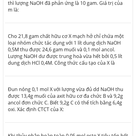
thì lượng NaOH đã phản ứng là 10 gam. Giá trị của
m là:
Cho 21,8 gam chất hữu cơ X mạch hở chỉ chứa một
loại nhóm chức tác dụng với 1 lít dung dịch NaOH
0,5M thu được 24,6 gam muối và 0,1 mol ancol.
Lượng NaOH dư được trung hoà vừa hết bởi 0,5 lít
dung dịch HCl 0,4M. Công thức cấu tạo của X là
Đun nóng 0,1 mol X với lượng vừa đủ dd NaOH thu
được 13,4g muối của axit hữu cơ đa chức B và 9,2g
ancol đơn chức C. Biết 9,2g C có thể tích bằng 6,4g
oxi. Xác định CTCT của X:
Khi thủy phân hoàn toàn 0,05 mol este X tiêu tốn hết