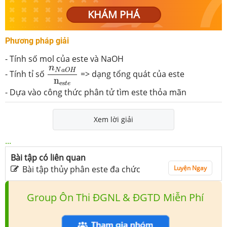
KHÁM PHÁ
Phương pháp giải
- Tính số mol của este và NaOH
n
N
a
O
H
n
es
t
e
n
N
a
O
H
- Tính tỉ số
=> dạng tổng quát của este
n
es
t
e
- Dựa vào công thức phân tử tìm este thỏa mãn
Xem lời giải
...
Bài tập có liên quan
Bài tập thủy phân este đa chức
Luyện Ngay
Group Ôn Thi ĐGNL & ĐGTD Miễn Phí