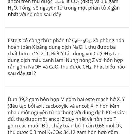
ancol trên thu được 3,36 lít CO
(đktc) và 3,6 gam
2
H
O. Tổng số nguyên tử trong một phân tử X
gần
2
nhất
với số nào sau đây
Este X có công thức phân tử C
H
O
. Xà phòng hóa
6
10
4
hoàn toàn X bằng dung dịch NaOH, thu được ba
chất hữu cơ Y, Z, T. Biết Y tác dụng với Cu(OH)
tạo
2
dung dịch màu xanh lam. Nung nóng Z với hỗn hợp
rắn gồm NaOH và CaO, thu được CH
. Phát biểu nào
4
sau đây
sai
?
Đun 39,2 gam hỗn hợp M gồm hai este mạch hở X, Y
(đều tạo bởi axit cacboxylic và ancol; X, Y hơn kém
nhau một nguyên tử cacbon) với dung dịch KOH vừa
đủ, thu được một ancol Z duy nhất và hỗn hợp T
gồm các muối. Đốt cháy toàn bộ T cần 0,66 mol O
,
2
thu được 0,3 mol K
CO
; 34,12 gam hỗn hợp gồm
2
3