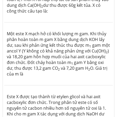
dung dịch Ca(OH)
dư thu được 60g kết tủa. X có
2
công thức cấu tạo là:
Một este X mạch hở có khối lượng m gam. Khi thủy
phân hoàn toàn m gam X bằng dung dịch KOH lấy
dư, sau khi phản ứng kết thúc thu được m
gam một
1
ancol Y (Y không có khả năng phản ứng với Cu(OH)
)
2
và 18,20 gam hỗn hợp muối của hai axit cacboxylic
đơn chức. Đốt cháy hoàn toàn m
gam Y bằng oxi
1
dư, thu được 13,2 gam CO
và 7,20 gam H
O. Giá trị
2
2
của m là
Este X được tạo thành từ etylen glicol và hai axit
cacboxylic đơn chức. Trong phân tử este có số
nguyên tử cacbon nhiều hơn số nguyên tử oxi là 1.
Khi cho m gam X tác dụng với dung dịch NaOH dư