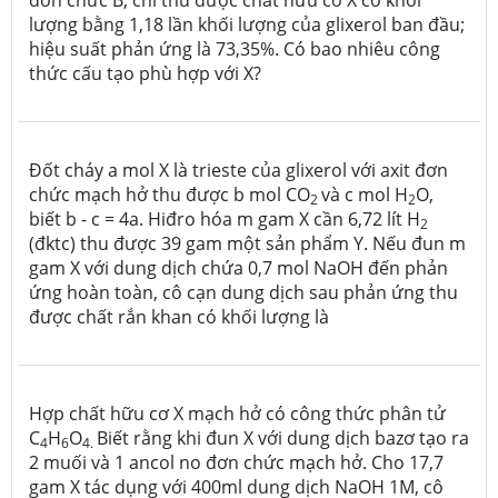
đơn chức B, chỉ thu được chất hữu cơ X có khối
lượng bằng 1,18 lần khối lượng của glixerol ban đầu;
hiệu suất phản ứng là 73,35%. Có bao nhiêu công
thức cấu tạo phù hợp với X?
Đốt cháy a mol X là trieste của glixerol với axit đơn
chức mạch hở thu được b mol CO
và c mol H
O,
2
2
biết b - c = 4a. Hiđro hóa m gam X cần 6,72 lít H
2
(đktc) thu được 39 gam một sản phẩm Y. Nếu đun m
gam X với dung dịch chứa 0,7 mol NaOH đến phản
ứng hoàn toàn, cô cạn dung dịch sau phản ứng thu
được chất rắn khan có khối lượng là
Hợp chất hữu cơ X mạch hở có công thức phân tử
C
H
O
Biết rằng khi đun X với dung dịch bazơ tạo ra
4
6
4.
2 muối và 1 ancol no đơn chức mạch hở. Cho 17,7
gam X tác dụng với 400ml dung dịch NaOH 1M, cô