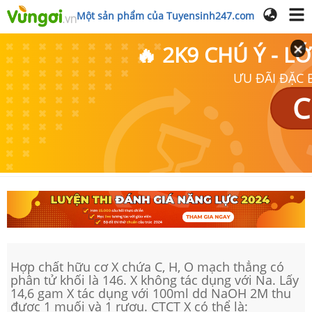
Một sản phẩm của Tuyensinh247.com
🔥 2K9 CHÚ Ý - 
ƯU ĐÃI ĐẶC B
C
Hợp chất hữu cơ X chứa C, H, O mạch thẳng có
phân tử khối là 146. X không tác dụng với Na. Lấy
14,6 gam X tác dụng với 100ml dd NaOH 2M thu
được 1 muối và 1 rượu. CTCT X có thể là: