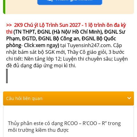
>> 2K9 Chú ý! Lộ Trình Sun 2027 - 1 lộ trình ôn đa kỳ
thi
(TN THPT, ĐGNL (Hà Nội/ Hồ Chí Minh), ĐGNL Sư
Phạm, ĐGTD, ĐGNL Bộ Công an, ĐGNL Bộ Quốc
phòng
-
Click xem ngay
)
tại Tuyensinh247.com.
Cập
nhật bám sát bộ SGK mới, Thầy Cô giáo giỏi, 3 bước
chi tiết: Nền tảng lớp 12; Luyện thi chuyên sâu; Luyện
đề đủ dạng đáp ứng mọi kì thi.
Câu hỏi liên quan
Thủy phân este có dạng RCOO – R’COO – R’’ trong
môi trường kiềm thu được