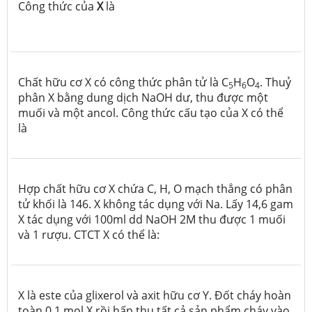
Công thức của
X
là
Chất hữu cơ X có
công thức phân tử
là C
H
O
. Thuỷ
5
6
4
phân X bằng dung dịch NaOH dư, thu đ
ư
ợc một
muối và một ancol. Công thức cấu tạo của X có thể
là
Hợp chất hữu cơ X chứa C, H, O mạch thẳng có phân
tử khối là 146. X không tác dụng với Na. Lấy 14,6 gam
X tác dụng với 100ml dd NaOH 2M thu được 1 muối
và 1 rượu. CTCT X có thể là:
X là este của glixerol và axit hữu cơ Y. Đốt cháy hoàn
toàn 0,1 mol X rồi hấp thụ tất cả sản phẩm cháy vào