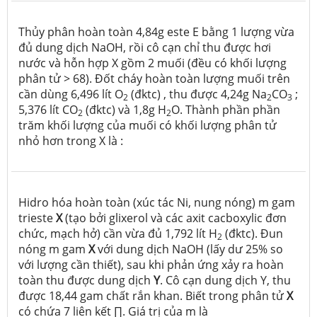
Thủy phân hoàn toàn 4,84g este E bằng 1 lượng vừa
đủ dung dịch NaOH, rồi cô cạn chỉ thu được hơi
nước và hỗn hợp X gồm 2 muối (đều có khối lượng
phân tử > 68). Đốt cháy hoàn toàn lượng muối trên
cần dùng 6,496 lít O
(đktc) , thu được 4,24g Na
CO
;
2
2
3
5,376 lít CO
(đktc) và 1,8g H
O. Thành phần phần
2
2
trăm khối lượng của muối có khối lượng phân tử
nhỏ hơn trong X là :
Hidro hóa hoàn toàn (xúc tác Ni, nung nóng) m gam
trieste
X
(tạo bởi glixerol và các axit cacboxylic đơn
chức, mạch hở) cần vừa đủ 1,792 lít H
(đktc). Đun
2
nóng m gam
X
với dung dịch NaOH (lấy dư 25% so
với lượng cần thiết), sau khi phản ứng xảy ra hoàn
toàn thu được dung dịch
Y
. Cô cạn dung dịch Y, thu
được 18,44 gam chất rắn khan. Biết trong phân tử
X
có chứa 7 liên kết ∏. Giá trị của m là