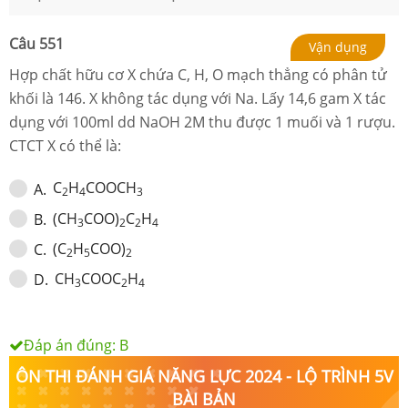
Câu
551
Vận dụng
Hợp chất hữu cơ X chứa C, H, O mạch thẳng có phân tử
khối là 146. X không tác dụng với Na. Lấy 14,6 gam X tác
dụng với 100ml dd NaOH 2M thu được 1 muối và 1 rượu.
CTCT X có thể là:
C
H
COOCH
A
.
2
4
3
(CH
COO)
C
H
B
.
3
2
2
4
(C
H
COO)
C
.
2
5
2
CH
COOC
H
D
.
3
2
4
Đáp án đúng:
B
ÔN THI ĐÁNH GIÁ NĂNG LỰC 2024 - LỘ TRÌNH 5V
BÀI BẢN