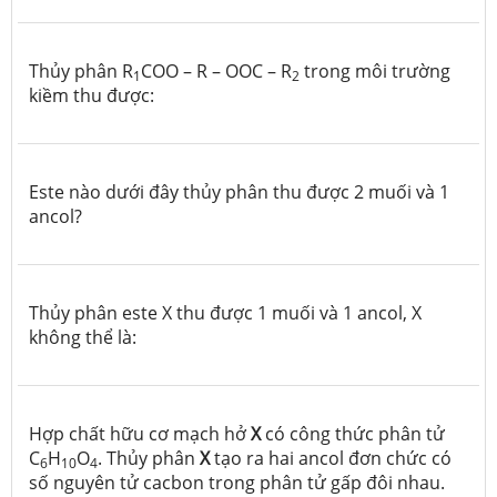
Thủy phân R
COO – R – OOC – R
trong môi trường
1
2
kiềm thu được:
Este nào dưới đây thủy phân thu được 2 muối và 1
ancol?
Thủy phân este X thu được 1 muối và 1 ancol, X
không thể là:
Hợp chất hữu cơ mạch hở
X
có công thức phân tử
C
H
O
. Thủy phân
X
tạo ra hai ancol đơn chức có
6
10
4
số nguyên tử cacbon trong phân tử gấp đôi nhau.