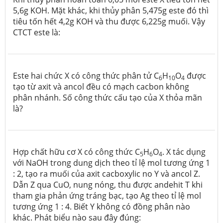
5,6g KOH. Mặt khác, khi thủy phân 5,475g este đó thì
tiêu tốn hết 4,2g KOH và thu được 6,225g muối. Vậy
CTCT este là:
Este hai chức X có công thức phân tử C
H
O
được
6
10
4
tạo từ axit và ancol đều có mạch cacbon không
phân nhánh. Số công thức cấu tạo của X thỏa mãn
là?
Hợp chất hữu cơ X có công thức C
H
O
. X tác dụng
5
6
4
với NaOH trong dung dịch theo tỉ lệ mol tương ứng 1
: 2, tạo ra muối của axit cacboxylic no Y và ancol Z.
Dẫn Z qua CuO, nung nóng, thu được andehit T khi
tham gia phản ứng tráng bạc, tạo Ag theo tỉ lệ mol
tương ứng 1 : 4. Biết Y không có đồng phân nào
khác. Phát biểu nào sau đây đúng: