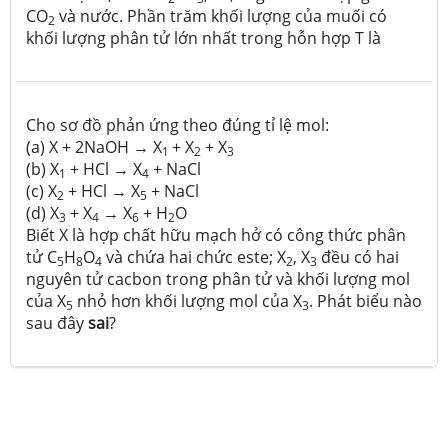
CO
và nước. Phần trăm khối lượng của muối có
2
khối lượng phân tử lớn nhất trong hỗn hợp T là
Cho sơ đồ phản ứng theo đúng tỉ lệ mol:
(a) X + 2NaOH → X
+ X
+ X
1
2
3
(b) X
+ HCl → X
+ NaCl
1
4
(c) X
+ HCl → X
+ NaCl
2
5
(d) X
+ X
→ X
+ H
O
3
4
6
2
Biết X là hợp chất hữu mạch hở có công thức phân
tử C
H
O
và chứa hai chức este; X
, X
đều có hai
5
8
4
2
3
nguyên tử cacbon trong phân tử và khối lượng mol
của X
nhỏ hơn khối lượng mol của X
. Phát biểu nào
5
3
sau đây
sai
?