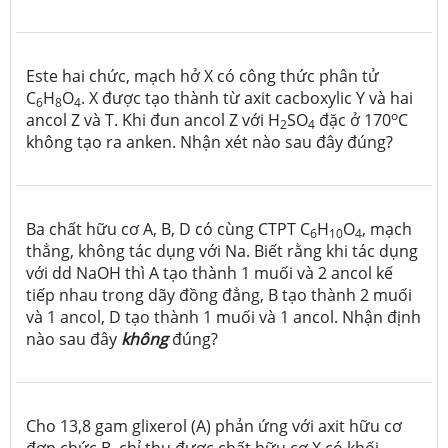
Este hai chức, mạch hở X có công thức phân tử
C
H
O
. X được tạo thành từ axit cacboxylic Y và hai
6
8
4
o
ancol Z và T. Khi đun ancol Z với H
SO
đặc ở 170
C
2
4
không tạo ra anken. Nhận xét nào sau đây đúng?
Ba chất hữu cơ A, B, D có cùng CTPT C
H
O
, mạch
6
10
4
thẳng, không tác dụng với Na. Biết rằng khi tác dụng
với dd NaOH thì A tạo thành 1 muối và 2 ancol kế
tiếp nhau trong dãy đồng đẳng, B tạo thành 2 muối
và 1 ancol, D tạo thành 1 muối và 1 ancol. Nhận định
nào sau đây
không
đúng?
Cho 13,8 gam glixerol (A) phản ứng với axit hữu cơ