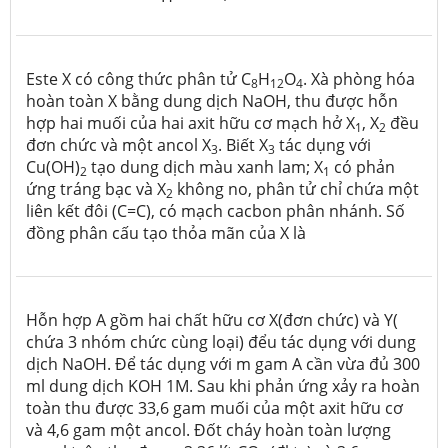
Este X có công thức phân tử C
H
O
. Xà phòng hóa
8
12
4
hoàn toàn X bằng dung dịch NaOH, thu được hỗn
hợp hai muối của hai axit hữu cơ mạch hở X
, X
đều
1
2
đơn chức và một ancol X
. Biết X
tác dụng với
3
3
Cu(OH)
tạo dung dịch màu xanh lam; X
có phản
2
1
ứng tráng bạc và X
không no, phân tử chỉ chứa một
2
liên kết đôi (C=C), có mạch cacbon phân nhánh. Số
đồng phân cấu tạo thỏa mãn của X là
Hỗn hợp A gồm hai chất hữu cơ X(đơn chức) và Y(
chứa 3 nhóm chức cùng loại) đểu tác dụng với dung
dịch NaOH. Để tác dụng với m gam A cần vừa đủ 300
ml dung dịch KOH 1M. Sau khi phản ứng xảy ra hoàn
toàn thu được 33,6 gam muối của một axit hữu cơ
và 4,6 gam một ancol. Đốt cháy hoàn toàn lượng