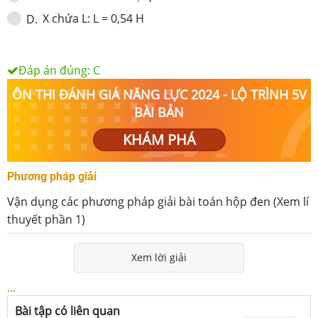
X chứa L: L = 0,54 H
D
.
Đáp án đúng:
C
ÔN THI ĐÁNH GIÁ NĂNG LỰC 2024 - LỘ TRÌNH 5V
BÀI BẢN
KHÁM PHÁ
Phương pháp giải
Vận dụng các phương pháp giải bài toán hộp đen (Xem lí
thuyết phần 1)
Xem lời giải
...
Bài tập có liên quan