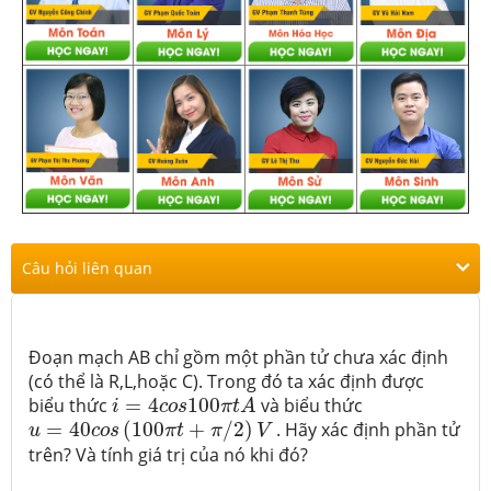
Câu hỏi liên quan
Đoạn mạch AB chỉ gồm một phần tử chưa xác định
(có thể là R,L,hoặc C). Trong đó ta xác định được
i
=
4
c
o
s
100
π
t
A
biểu thức
=
4
100
và biểu thức
i
c
o
s
π
t
A
u
=
40
c
o
s
(
100
π
t
+
π
/
2
)
V
=
40
(
100
+
/
2
)
. Hãy xác định phần tử
u
c
o
s
π
t
π
V
trên? Và tính giá trị của nó khi đó?