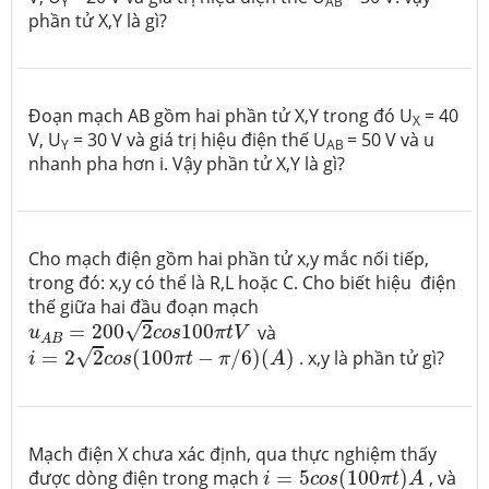
Y
AB
phần tử X,Y là gì?
Đoạn mạch AB gồm hai phần tử X,Y trong đó U
= 40
X
V, U
= 30 V và giá trị hiệu điện thế U
= 50 V và u
Y
AB
nhanh pha hơn i. Vậy phần tử X,Y là gì?
Cho mạch điện gồm hai phần tử x,y mắc nối tiếp,
trong đó: x,y có thể là R,L hoặc C. Cho biết hiệu điện
thế giữa hai đầu đoạn mạch
u
A
B
=
200
2
c
o
s
100
π
t
V
√
=
200
2
100
và
u
c
o
s
π
t
V
i
=
2
2
c
o
s
(
100
π
t
−
π
/
6
)
(
A
)
A
B
√
=
2
2
(
100
−
/
6
)
(
)
. x,y là phần tử gì?
i
c
o
s
π
t
π
A
Mạch điện X chưa xác định, qua thực nghiệm thấy
i
=
5
c
o
s
(
100
π
t
)
A
được dòng điện trong mạch
=
5
(
100
)
, và
i
c
o
s
π
t
A