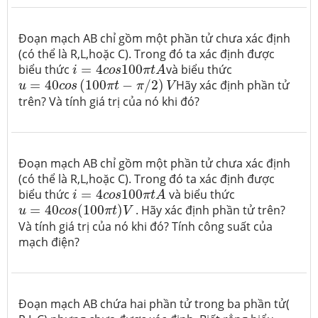
Đoạn mạch AB chỉ gồm một phần tử chưa xác định
(có thể là R,L,hoặc C). Trong đó ta xác định được
i
=
4
c
o
s
100
π
t
A
biểu thức
=
4
100
và biểu thức
i
c
o
s
π
t
A
u
=
40
c
o
s
(
100
π
t
−
π
/
2
)
V
=
40
(
100
−
/
2
)
Hãy xác định phần tử
u
c
o
s
π
t
π
V
trên? Và tính giá trị của nó khi đó?
Đoạn mạch AB chỉ gồm một phần tử chưa xác định
(có thể là R,L,hoặc C). Trong đó ta xác định được
i
=
4
c
o
s
100
π
t
A
biểu thức
=
4
100
và biểu thức
i
c
o
s
π
t
A
u
=
40
c
o
s
(
100
π
t
)
V
=
40
(
100
)
. Hãy xác định phần tử trên?
u
c
o
s
π
t
V
Và tính giá trị của nó khi đó? Tính công suất của
mạch điện?
Đoạn mạch AB chứa hai phần tử trong ba phần tử(