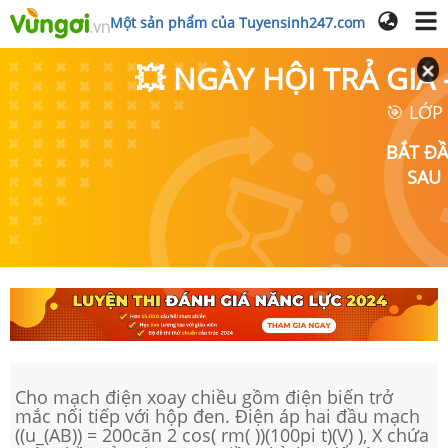
Một sản phẩm của Tuyensinh247.com
💥 NGÀY HỘI TRẢ GI
🎯 LỚP
BẮT Đ
SAU
Cho mạch điện xoay chiều gồm điện biến trở
mắc nối tiếp với hộp đen. Điện áp hai đầu mạch
((u_(AB)) = 200căn 2 cos( rm( ))(100pi t)(V) ), X chứa