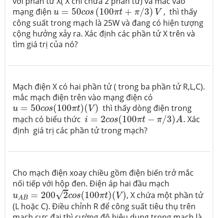
với phần tử X( X chỉ chứa 2 phần tử) và mắc vào
u
=
50
c
o
s
(
100
π
t
+
π
/
3
)
V
mạng điện
=
50
(
100
+
/
3
)
, thì thấy
u
c
o
s
π
t
π
V
công suất trong mạch là 25W và đang có hiện tượng
cộng hưởng xảy ra. Xác định các phần tử X trên và
tìm giá trị của nó?
Mạch điện X có hai phần tử ( trong ba phần tử R,L,C).
mắc mạch điện trên vào mạng điện có
u
=
50
c
o
s
(
100
π
t
)
(
V
)
=
50
(
100
)
(
)
thì thấy dòng điện trong
u
c
o
s
π
t
V
i
=
2
c
o
s
(
100
π
t
−
π
/
3
)
A
.
mạch có biểu thức
=
2
(
100
−
/
3
)
.
Xác
i
c
o
s
π
t
π
A
định giá trị các phần tử trong mạch?
Cho mạch điện xoay chiều gồm điện biến trở mắc
nối tiếp với hộp đen. Điện áp hai đầu mạch
u
A
B
=
200
2
c
o
s
(
100
π
t
)
(
V
)
√
=
200
2
(
100
)
(
)
, X chứa một phần tử
u
c
o
s
π
t
V
A
B
(L hoặc C). Điều chỉnh R để công suất tiêu thụ trên
mạch cực đại thì cường độ hiệu dụng trong mạch là