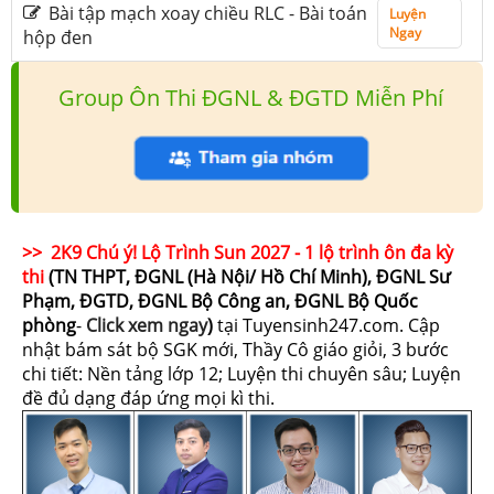
Bài tập mạch xoay chiều RLC - Bài toán
Luyện
Ngay
hộp đen
Group Ôn Thi ĐGNL & ĐGTD Miễn Phí
>> 2K9 Chú ý! Lộ Trình Sun 2027 - 1 lộ trình ôn đa kỳ
thi
(TN THPT, ĐGNL (Hà Nội/ Hồ Chí Minh), ĐGNL Sư
Phạm, ĐGTD, ĐGNL Bộ Công an, ĐGNL Bộ Quốc
phòng
-
Click xem ngay
)
tại Tuyensinh247.com.
Cập
nhật bám sát bộ SGK mới, Thầy Cô giáo giỏi, 3 bước
chi tiết: Nền tảng lớp 12; Luyện thi chuyên sâu; Luyện
đề đủ dạng đáp ứng mọi kì thi.