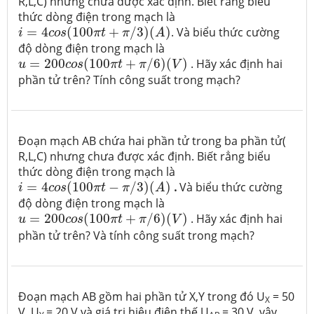
R,L,C) nhưng chưa được xác định. Biết rẳng biểu
thức dòng điện trong mạch là
i
=
4
c
o
s
(
100
π
t
+
π
/
3
)
(
A
)
=
4
(
100
+
/
3
)
(
)
. Và biểu thức cường
i
c
o
s
π
t
π
A
độ dòng điện trong mạch là
u
=
200
c
o
s
(
100
π
t
+
π
/
6
)
(
V
)
=
200
(
100
+
/
6
)
(
)
. Hãy xác định hai
u
c
o
s
π
t
π
V
phần tử trên? Tính công suất trong mạch?
Đoạn mạch AB chứa hai phần tử trong ba phần tử(
R,L,C) nhưng chưa được xác định. Biết rẳng biểu
thức dòng điện trong mạch là
i
=
4
c
o
s
(
100
π
t
−
π
/
3
)
(
A
)
=
4
(
100
−
/
3
)
(
)
.
Và biểu thức cường
i
c
o
s
π
t
π
A
độ dòng điện trong mạch là
u
=
200
c
o
s
(
100
π
t
+
π
/
6
)
(
V
)
=
200
(
100
+
/
6
)
(
)
. Hãy xác định hai
u
c
o
s
π
t
π
V
phần tử trên? Và tính công suất trong mạch?
Đoạn mạch AB gồm hai phần tử X,Y trong đó U
= 50
X
V, U
= 20 V và giá trị hiệu điện thế U
= 30 V. vậy