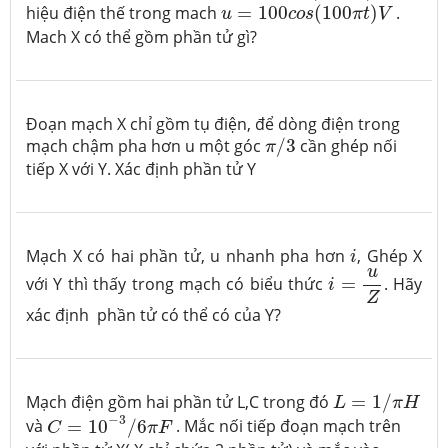
u
=
100
c
o
s
(
100
π
t
)
V
hiệu điện thế trong mach
=
100
(
100
)
.
u
c
o
s
π
t
V
Mach X có thể gồm phần tử gì?
Đoạn mạch X chỉ gồm tụ điện, để dòng điện trong
π
/
3
mạch chậm pha hơn u một góc
/
3
cần ghép nối
π
tiếp X với Y. Xác định phần tử Y
i
Mạch X có hai phần tử, u nhanh pha hơn
, Ghép X
i
i
=
u
Z
u
với Y thì thấy trong mạch có biểu thức
=
. Hãy
i
Z
xác định phần tử có thể có của Y?
L
=
1
/
π
H
Mạch điện gồm hai phần tử L,C trong đó
=
1
/
L
π
H
C
=
10
−
3
/
6
π
F
−
3
và
=
10
/
6
. Mắc nối tiếp đoạn mạch trên
C
π
F