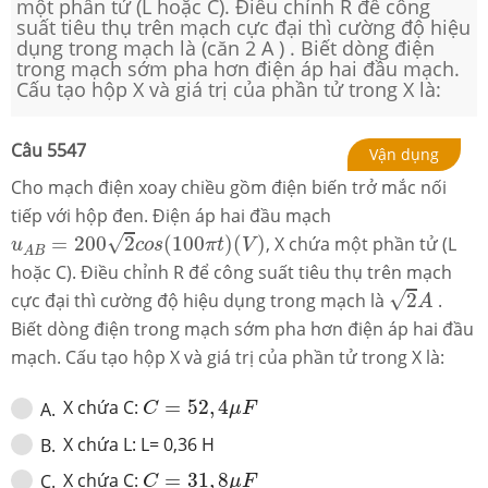
một phần tử (L hoặc C). Điều chỉnh R để công
suất tiêu thụ trên mạch cực đại thì cường độ hiệu
dụng trong mạch là (căn 2 A ) . Biết dòng điện
trong mạch sớm pha hơn điện áp hai đầu mạch.
Cấu tạo hộp X và giá trị của phần tử trong X là:
Câu
5547
Vận dụng
Cho mạch điện xoay chiều gồm điện biến trở mắc nối
tiếp với hộp đen. Điện áp hai đầu mạch
u
A
B
=
200
2
c
o
s
(
100
π
t
)
(
V
)
√
=
200
2
(
100
)
(
)
, X chứa một phần tử (L
u
c
o
s
π
t
V
A
B
hoặc C). Điều chỉnh R để công suất tiêu thụ trên mạch
2
A
√
cực đại thì cường độ hiệu dụng trong mạch là
2
.
A
Biết dòng điện trong mạch sớm pha hơn điện áp hai đầu
mạch. Cấu tạo hộp X và giá trị của phần tử trong X là:
C
=
52
,
4
μ
F
X chứa C:
=
52
,
4
A
.
C
μ
F
X chứa L: L= 0,36 H
B
.
C
=
31
,
8
μ
F
X chứa C:
=
31
,
8
C
.
C
μ
F