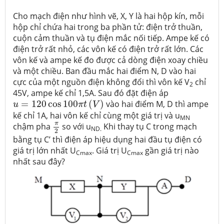
Cho mạch điện như hình vẽ, X, Y là hai hộp kín, mỗi
hộp chỉ chứa hai trong ba phần tử: điện trở thuần,
cuộn cảm thuần và tụ điện mắc nối tiếp. Ampe kế có
điện trở rất nhỏ, các vôn kế có điện trở rất lớn. Các
vôn kế và ampe kế đo được cả dòng điện xoay chiều
và một chiều. Ban đầu mắc hai điểm N, D vào hai
cực của một nguồn điện không đổi thì vôn kế V
chỉ
2
45V, ampe kế chỉ 1,5A. Sau đó đặt điện áp
u
=
120
cos
100
π
t
(
V
)
=
120
cos
100
(
)
vào hai điểm M, D thì ampe
u
π
t
V
kế chỉ 1A, hai vôn kế chỉ cùng một giá trị và u
MN
π
2
π
chậm pha
so với u
Khi thay tụ C trong mạch
ND.
2
bằng tụ C’ thì điện áp hiệu dụng hai đầu tụ điện có
giá trị lớn nhất U
. Giá trị U
gần giá trị nào
Cmax
Cmax
nhất sau đây?