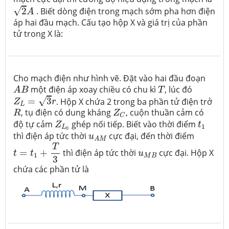
2
A
√
2
. Biết dòng điện trong mạch sớm pha hơn điện
A
áp hai đầu mạch. Cấu tạo hộp X và giá trị của phần
tử trong X là:
Cho mạch điện như hình vẽ. Đặt vào hai đầu đoạn
A
B
T
một điện áp xoay chiều có chu kì
, lúc đó
A
B
T
Z
L
=
3
r
√
=
3
. Hộp X chứa 2 trong ba phần tử điện trở
Z
r
L
R
Z
C
, tụ điện có dung kháng
, cuộn thuần cảm có
R
Z
C
Z
L
0
t
1
độ tự cảm
ghép nối tiếp. Biết vào thời điểm
Z
t
1
L
0
u
A
M
thì điện áp tức thời
cực đại, đến thời điểm
u
t
=
t
1
+
T
3
A
M
T
u
M
B
=
+
thì điện áp tức thời
cực đại. Hộp X
t
t
u
1
M
B
3
chứa các phần tử là