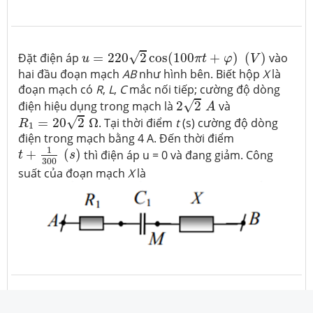
u
=
220
2
cos
(
100
π
t
+
φ
)
(
V
)
√
Đặt điện áp
=
220
2
cos
(
100
+
)
(
)
vào
u
π
t
φ
V
hai đầu đoạn mạch
AB
như hình bên. Biết hộp
X
là
đoạn mạch có
R
,
L
,
C
mắc nối tiếp; cường độ dòng
2
2
A
√
điện hiệu dụng trong mạch là
2
2
và
A
R
1
=
20
2
Ω
√
=
20
2
Ω
. Tại thời điểm
t
(s) cường độ dòng
R
1
điện trong mạch bằng 4 A. Đến thời điểm
t
+
1
300
(
s
)
1
+
(
)
thì điện áp u = 0 và đang giảm. Công
t
s
300
suất của đoạn mạch
X
là
Đề thi thử THPT chuyên Lam Sơn - 2021