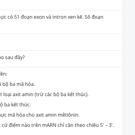
ực có 51 đoạn exon và intron xen kẽ. Số đoạn
ào sau đây
?
yền:
ố bộ ba mã hóa.
ột
loại
axit amin
(trừ các bộ ba kết thúc)
.
ộ ba kết thúc.
hực mã hóa cho axit amin mêtiônin.
 cứ điểm nào trên mARN chỉ cần theo chiều 5' – 3'.