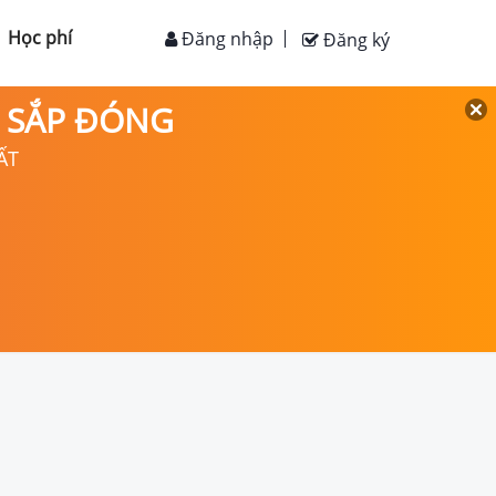
Học phí
Đăng nhập
Đăng ký
D SẮP ĐÓNG
ẤT