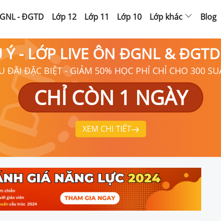
GNL - ĐGTD
Lớp 12
Lớp 11
Lớp 10
Lớp khác
Blog
Ú Ý - LỚP LIVE ÔN ĐGNL & ĐGT
U ĐÃI ĐẶC BIỆT - GIẢM 50% HỌC PHÍ CHỈ CHO 300 SU
CHỈ CÒN 1 NGÀY
XEM CHI TIẾT