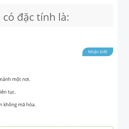
ó đặc tính là:
Nhận biết
mảnh một nơi.
iên tục.
ạn không mã hóa.