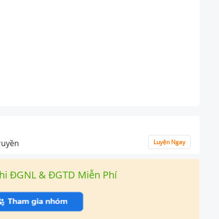
truyền
Luyện Ngay
hi ĐGNL & ĐGTD Miễn Phí