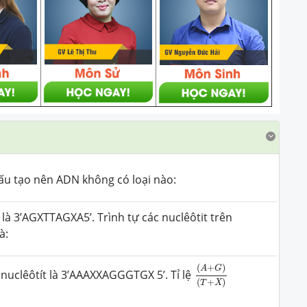
cấu tạo nên ADN không có loại nào:
 là 3’AGXTTAGXA5’. Trình tự các nuclêôtit trên
à:
(
A
+
G
)
(
T
+
X
)
(
+
)
A
G
nuclêôtít là 3’AAAXXAGGGTGX 5’. Tỉ lệ
(
+
)
T
X