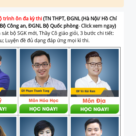
ộ trình ôn đa kỳ thi
(TN THPT, ĐGNL (Hà Nội/ Hồ Chí
Bộ Công an, ĐGNL Bộ Quốc phòng
-
Click xem ngay
)
át bộ SGK mới, Thầy Cô giáo giỏi, 3 bước chi tiết:
u; Luyện đề đủ dạng đáp ứng mọi kì thi.