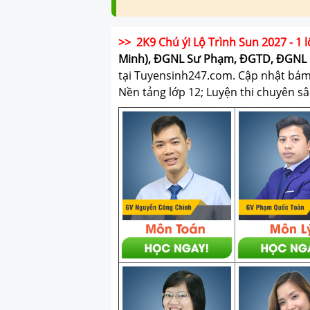
>> 2K9 Chú ý! Lộ Trình Sun 2027 - 1 l
Minh), ĐGNL Sư Phạm, ĐGTD, ĐGNL 
tại Tuyensinh247.com.
Cập nhật bám s
Nền tảng lớp 12; Luyện thi chuyên sâ