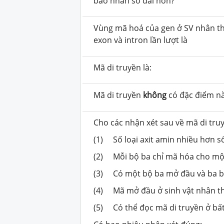
bào nhân sơ dài hơn?
Vùng mã hoá của gen ở SV nhân th
exon và intron lần lượt là
Mã di truyền là:
Mã di truyền
không
có đặc điểm n
Cho các nhận xét sau về mã di tru
(1)
Số
loại
axit amin nhiều hơn s
(2)
Mỗ
i
bộ ba chỉ mã hóa cho m
(3)
Có
một
bộ ba mở đầu và
ba
b
(4)
Mã mở đầu ở sinh vật nhân t
(5)
Có thể đọc mã di truyền ở bất