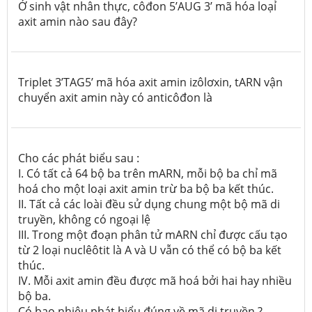
Ở sinh vật nhân thực, côđon 5’AUG 3’ mã hóa loạỉ
axit amin nào sau đây?
Triplet 3’TAG5’ mã hóa axit amin izôlơxin, tARN vận
chuyển axit amin này có anticôđon là
Cho các phát biểu sau :
I. Có tất cả 64 bộ ba trên mARN, mỗi bộ ba chỉ mã
hoá cho một loại axit amin trừ ba bộ ba kết thúc.
II. Tất cả các loài đều sử dụng chung một bộ mã di
truyền, không có ngoại lệ
III. Trong một đoạn phân tử mARN chỉ được cấu tạo
từ 2 loại nuclêôtit là A và U vẫn có thể có bộ ba kết
thúc.
IV. Mỗi axit amin đều được mã hoá bởi hai hay nhiều
bộ ba.
Có bao nhiêu phát biểu đúng về mã di truyền ?