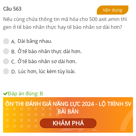
Câu
563
Vận dụng
Nếu cùng chứa thông tin mã hóa cho 500 axit amin thì
gen ở tế bào nhân thực hay tế bào nhân sơ dài hơn?
Dài bằng nhau.
A
.
Ở tế bào nhân thực dài hơn.
B
.
Ở tế bào nhân sơ dài hơn.
C
.
Lúc hơn, lúc kém tùy loài.
D
.
Đáp án đúng:
B
ÔN THI ĐÁNH GIÁ NĂNG LỰC 2024 - LỘ TRÌNH 5V
BÀI BẢN
KHÁM PHÁ