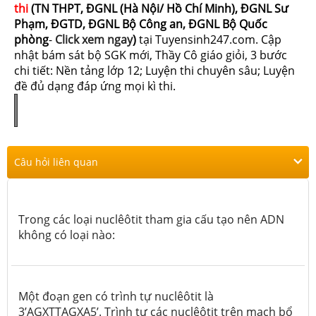
thi
(TN THPT, ĐGNL (Hà Nội/ Hồ Chí Minh), ĐGNL Sư
Phạm, ĐGTD, ĐGNL Bộ Công an, ĐGNL Bộ Quốc
phòng
-
Click xem ngay
)
tại Tuyensinh247.com.
Cập
nhật bám sát bộ SGK mới, Thầy Cô giáo giỏi, 3 bước
chi tiết: Nền tảng lớp 12; Luyện thi chuyên sâu; Luyện
đề đủ dạng đáp ứng mọi kì thi.
Câu hỏi liên quan
Trong các loại nuclêôtit tham gia cấu tạo nên ADN
không có loại nào:
Một đoạn gen có trình tự nuclêôtit là
3’AGXTTAGXA5’. Trình tự các nuclêôtit trên mạch bổ