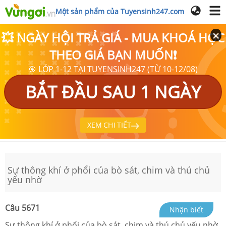
Một sản phẩm của Tuyensinh247.com
💥 NGÀY HỘI TRẢ GIÁ - MUA KHOÁ HỌC
THEO GIÁ BẠN MUỐN❗
🎯 LỚP 1-12 TẠI TUYENSINH247 (TỪ 10-12/08)
BẮT ĐẦU SAU 1 NGÀY
XEM CHI TIẾT
Sự thông khí ở phổi của bò sát, chim và thú chủ
yếu nhờ
Câu
5671
Nhận biết
Sự thông khí ở phổi của bò sát, chim và thú chủ yếu nhờ