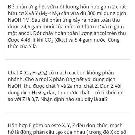
Để phản ứng hết với một lượng hỗn hợp gồm 2 chất
hữu cơ X và Y (M
< M
) cần vừa đủ 300 ml dung dịch
X
Y
NaOH 1M. Sau khi phản ứng xảy ra hoàn toàn thu
được 24,6 gam muối của một axit hữu cơ và m gam
một ancol. Đốt cháy hoàn toàn lượng ancol trên thu
được 4,48 lít khí CO
(đktc) và 5,4 gam nước. Công
2
thức của Y là
Chất X (C
H
O
) có mạch cacbon không phân
10
16
4
nhánh. Cho a mol X phản ứng hết với dung dịch
NaOH, thu được chất Y và 2a mol chất Z. Đun Z với
dung dịch H
SO
đặc, thu được chất T có tỉ khối hơi
2
4
so với Z là 0,7. Nhận định nào sau đây là
sai
?
Hỗn hợp E gồm ba este X, Y, Z đều đơn chức, mạch
hở là đồng phân cấu tạo của nhau ( trong đó X có số