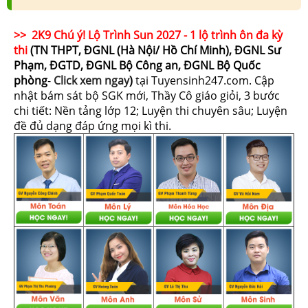
>> 2K9 Chú ý! Lộ Trình Sun 2027 - 1 lộ trình ôn đa kỳ
thi
(TN THPT, ĐGNL (Hà Nội/ Hồ Chí Minh), ĐGNL Sư
Phạm, ĐGTD, ĐGNL Bộ Công an, ĐGNL Bộ Quốc
phòng
-
Click xem ngay
)
tại Tuyensinh247.com.
Cập
nhật bám sát bộ SGK mới, Thầy Cô giáo giỏi, 3 bước
chi tiết: Nền tảng lớp 12; Luyện thi chuyên sâu; Luyện
đề đủ dạng đáp ứng mọi kì thi.