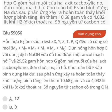
hợp G gồm hai muối của hai axit cacboxylic no,
đơn chức, mạch hở. Cho toàn bộ F vào bình đựng
Na dư, sau phản ứng xảy ra hoàn toàn thấy khối
lượng bình tăng lên thêm 10,68 gam và có 4,032
lít khí H2 (đktc) thoát ra. Số nguyên tử cacbon có
trong Q là
Câu
59056
Vận dụng cao
Hỗn hợp E gồm sáu trieste X, Y, Z, T, P, Q đều có cùng số
mol (M
< M
= M
< M
= M
< M
). Đun nóng hỗn hợp E
X
Y
Z
T
P
Q
với dung dịch NaOH vừa đủ thu được một ancol mạch
hở F và 29,52 gam hỗn hợp G gồm hai muối của hai axit
cacboxylic no, đơn chức, mạch hở. Cho toàn bộ F vào
bình đựng Na dư, sau phản ứng xảy ra hoàn toàn thấy
khối lượng bình tăng lên thêm 10,68 gam và có 4,032 lít
khí H
(đktc) thoát ra. Số nguyên tử cacbon có trong Q là
2
12
A
.
9
B
.