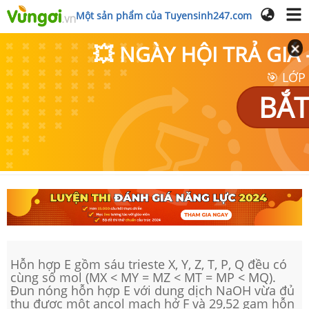
Một sản phẩm của Tuyensinh247.com
💥 NGÀY HỘI TRẢ GI
🎯 LỚP
BẮT
Hỗn hợp E gồm sáu trieste X, Y, Z, T, P, Q đều có
cùng số mol (MX < MY = MZ < MT = MP < MQ).
Đun nóng hỗn hợp E với dung dịch NaOH vừa đủ
thu được một ancol mạch hở F và 29,52 gam hỗn