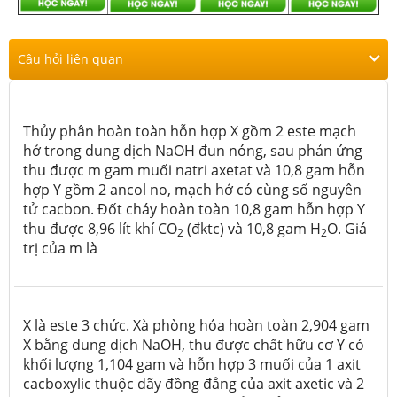
Câu hỏi liên quan
Thủy phân hoàn toàn hỗn hợp X gồm 2 este mạch
hở trong dung dịch NaOH đun nóng, sau phản ứng
thu được m gam muối natri axetat và 10,8 gam hỗn
hợp Y gồm 2 ancol no, mạch hở có cùng số nguyên
tử cacbon. Đốt cháy hoàn toàn 10,8 gam hỗn hợp Y
thu được 8,96 lít khí CO
(đktc) và 10,8 gam H
O. Giá
2
2
trị của m là
X là este 3 chức. Xà phòng hóa hoàn toàn 2,904 gam
X bằng dung dịch NaOH, thu được chất hữu cơ Y có
khối lượng 1,104 gam và hỗn hợp 3 muối của 1 axit
cacboxylic thuộc dãy đồng đẳng của axit axetic và 2