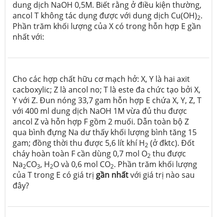
dung dịch NaOH 0,5M. Biết rằng ở điều kiện thường,
ancol T không tác dụng được với dung dịch Cu(OH)
.
2
Phần trăm khối lượng của X có trong hỗn hợp E gần
nhất với:
Cho các hợp chất hữu cơ mạch hở: X, Y là hai axit
cacboxylic; Z là ancol no; T là este đa chức tạo bởi X,
Y với Z. Đun nóng 33,7 gam hỗn hợp E chứa X, Y, Z, T
với 400 ml dung dịch NaOH 1M vừa đủ thu được
ancol Z và hỗn hợp F gồm 2 muối. Dẫn toàn bộ Z
qua bình đựng Na dư thấy khối lượng bình tăng 15
gam; đồng thời thu được 5,6 lít khí H
(ở đktc). Đốt
2
cháy hoàn toàn F cần dùng 0,7 mol O
thu được
2
Na
CO
, H
O và 0,6 mol CO
. Phần trăm khối lượng
2
3
2
2
của T trong E có giá trị
gần nhất
với giá trị nào sau
đây?