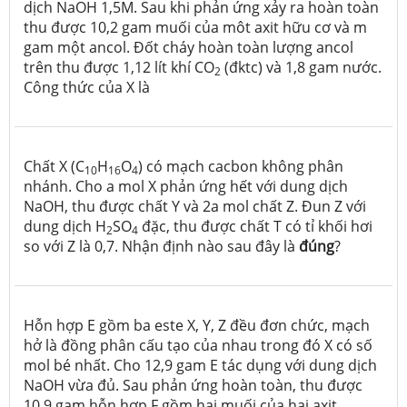
dịch NaOH 1,5M. Sau khi phản ứng xảy ra hoàn toàn
thu được 10,2 gam muối của môt axit hữu cơ và m
gam một ancol. Đốt cháy hoàn toàn lượng ancol
trên thu được 1,12 lít khí CO
(đktc) và 1,8 gam nước.
2
Công thức của X là
Chất X (C
H
O
) có mạch cacbon không phân
10
16
4
nhánh. Cho a mol X phản ứng hết với dung dịch
NaOH, thu được chất Y và 2a mol chất Z. Đun Z với
dung dịch H
SO
đặc, thu được chất T có tỉ khối hơi
2
4
so với Z là 0,7. Nhận định nào sau đây là
đúng
?
Hỗn hợp E gồm ba este X, Y, Z đều đơn chức, mạch
hở là đồng phân cấu tạo của nhau trong đó X có số
mol bé nhất. Cho 12,9 gam E tác dụng với dung dịch
NaOH vừa đủ. Sau phản ứng hoàn toàn, thu được
10,9 gam hỗn hợp F gồm hai muối của hai axit