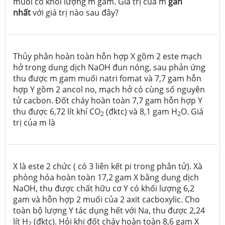
muối có khối lượng m gam. Giá trị của m
gần
nhất
với giá trị nào sau đây?
Thủy phân hoàn toàn hỗn hợp X gồm 2 este mạch
hở trong dung dịch NaOH đun nóng, sau phản ứng
thu được m gam muối natri fomat và 7,7 gam hỗn
hợp Y gồm 2 ancol no, mạch hở có cùng số nguyên
tử cacbon. Đốt cháy hoàn toàn 7,7 gam hỗn hợp Y
thu được 6,72 lít khí CO
(đktc) và 8,1 gam H
O. Giá
2
2
trị của m là
X là este 2 chức ( có 3 liên kết pi trong phân tử). Xà
phòng hóa hoàn toàn 17,2 gam X bằng dung dịch
NaOH, thu được chất hữu cơ Y có khối lượng 6,2
gam và hỗn hợp 2 muối của 2 axit cacboxylic. Cho
toàn bộ lượng Y tác dụng hết với Na, thu được 2,24
lít H
(đktc). Hỏi khi đốt cháy hoàn toàn 8,6 gam X
2