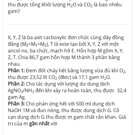
thu được tổng khối lượng H
O và CO
là bao nhiêu
2
2
gam?
X, Y, Z là ba axit cacboxylic đơn chức cùng dãy đồng
đẳng (M
<M
<M
), T là este tạo bởi X, Y, Z với một
X
Y
Z
ancol no, ba chức, mạch hở E. Hỗn hợp M gồm X, Y,
Z, T. Chia 86,7 gam hỗn hợp M thành 3 phần bằng
nhau.
Phần 1:
Đem đốt cháy hết bằng lượng vừa đủ khí O
,
2
thu được 23,52 lít CO
(đktc) và 17,1 gam H
O.
2
2
Phần 2:
Cho tác dụng với lượng dư dung dịch
AgNO
/NH
đến khi xảy ra hoàn toàn, thu được 32,4
3
3
gam Ag.
Phần 3:
Cho phản ứng hết với 500 ml dung dịch
NaOH 1M và đun nóng, thu được dung dịch G. Cô
cạn dung dịch G thu được m gam chất rắn khan. Giá
trị của m
gần nhất
với