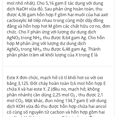
mol nhỏ nhất). Cho 5,16 gam E tác dụng với dung
dịch NaOH vừa đủ. Sau phản ứng hoàn toàn, thu
được 4,36 gam hỗn hợp F gồm hai muối của hai axit
cacboxylic kế tiếp nhau trong cùng một dãy đồng
đẳng và hỗn hợp hơi M gồm các chất hữu cơ no, đơn
chức. Cho F phản ứng với lượng dư dung dịch
AgNO
trong NH
, thu được 8,64 gam Ag. Cho hỗn
3
3
hợp M phản ứng với lượng dư dung dịch
AgNO
trong NH
, thu được 6,48 gam Ag. Thành
3
3
phần phần trăm về khối lượng của X trong E là
Este X đơn chức, mạch hở có tỉ khối hơi so với oxi
bằng 3,125. Đốt cháy hoàn toàn 0,6 mol hỗn hợp E
chứa X và hai este Y, Z (đều no, mạch hở, không
phân nhánh) cần dùng 2,25 mol O
, thu được 2,1
2
mol CO
. Mặt khác, đun nóng 134,7 gam E với dung
2
dịch KOH vừa đủ thu được hỗn hợp chứa hai ancol
có cùng số nguyên tử cacbon và hỗn hợp gồm hai