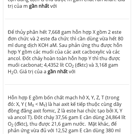
trị của m
gần nhất
với
Để thủy phân hết 7,668 gam hỗn hợp X gồm 2 este
đơn chức và 2 este đa chức thì cần dùng vừa hết 80
ml dung dịch KOH aM. Sau phản ứng thu được hỗn
hợp Y gồm các muối của các axit cacboxylic và các
ancol. Đốt cháy hoàn toàn hỗn hợp Y thì thu được
muối cacbonat; 4,4352 lít CO
(đktc) và 3,168 gam
2
H
O. Giá trị của a
gần nhất
với
2
Hỗn hợp E gồm bốn chất mạch hở X, Y, Z, T (trong
đó: X, Y ( M
< M
) là hai axit kế tiếp thuộc cùng dãy
X
Y
đồng đẳng axit fomic, Z là este hai chức tạo bởi X, Y
và ancol T). Đốt cháy 37,56 gam E cần dùng 24,864 lít
O
(đktc), thu được 21,6 gam nước. Mặt khác, để
2
phản ứng vừa đủ với 12,52 gam E cần dùng 380 ml