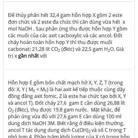
Để thủy phân hết 32,4 gam hỗn hợp X gồm 2 este
đơn chức và 2 este đa chức thì cần dùng vừa hết x
mol NaOH . Sau phản ứng thu được hỗn hợp Y gồm
các muối của các axit cacboxylic và các ancol. Đốt
cháy hoàn toàn hỗn hợp Y thì thu được muối
cacbonat; 21,28 lít CO
(đktc) và 22,5 gam H
O. Giá
2
2
trị x
gần nhất
với
Hỗn hợp E gồm bốn chất mạch hở X, Y, Z, T (trong
đó: X, Y ( M
< M
) là hai axit kế tiếp thuộc cùng dãy
X
Y
đồng đẳng axit fomic, Z là este hai chức tạo bởi X, Y
và ancol T). Đốt cháy 27,6 gam E cần dùng 26,88 lít
O
(đktc), thu được 19,8 gam nước. Mặt khác, để
2
phản ứng vừa đủ với 27,6 gam E cần dùng 100 ml
dung dịch NaOH 3M. Biết rằng ở điều kiện thường,
ancol T tác dụng dung dịch Cu(OH)
và số C trong T
2
nhỏ hơn 4. Phần trăm khối lượng của X có trong hỗn