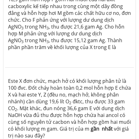
cacboxylic kế tiếp nhau trong cùng một dãy đồng
đẳng và hỗn hợp hơi M gồm các chất hữu cơ no, đơn
chức. Cho F phản ứng với lượng dư dung dịch
AgNO
trong NH
, thu được 21,6 gam Ag. Cho hỗn
3
3
hợp M phản ứng với lượng dư dung dịch
AgNO
trong NH
, thu được 15,12 gam Ag. Thành
3
3
phần phần trăm về khối lượng của X trong E là
Este X đơn chức, mạch hở có khối lượng phân tử là
100 đvc. Đốt cháy hoàn toàn 0,2 mol hỗn hợp E chứa
X và hai este Y, Z (đều no, mạch hở, không phân
nhánh) cần dùng 19,6 lít O
đktc, thu được 33 gam
2
CO
. Mặt khác, đun nóng 36,6 gam E với dung dịch
2
NaOH vừa đủ thu được hỗn hợp chứa hai ancol có
cùng số nguyên tử cacbon và hỗn hợp gồm hai muối
có khối lượng m gam. Giá trị của m
gần nhất
với giá
trị nào sau đây?