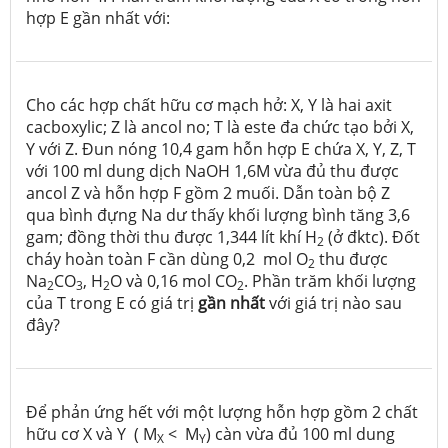
hợp E gần nhất với:
Cho các hợp chất hữu cơ mạch hở: X, Y là hai axit
cacboxylic; Z là ancol no; T là este đa chức tạo bởi X,
Y với Z. Đun nóng 10,4 gam hỗn hợp E chứa X, Y, Z, T
với 100 ml dung dịch NaOH 1,6M vừa đủ thu được
ancol Z và hỗn hợp F gồm 2 muối. Dẫn toàn bộ Z
qua bình đựng Na dư thấy khối lượng bình tăng 3,6
gam; đồng thời thu được 1,344 lít khí H
(ở đktc). Đốt
2
cháy hoàn toàn F cần dùng 0,2 mol O
thu được
2
Na
CO
, H
O và 0,16 mol CO
. Phần trăm khối lượng
2
3
2
2
của T trong E có giá trị
gần nhất
với giá trị nào sau
đây?
Để phản ứng hết với một lượng hỗn hợp gồm 2 chất
hữu cơ X và Y ( M
< M
) càn vừa đủ 100 ml dung
X
Y