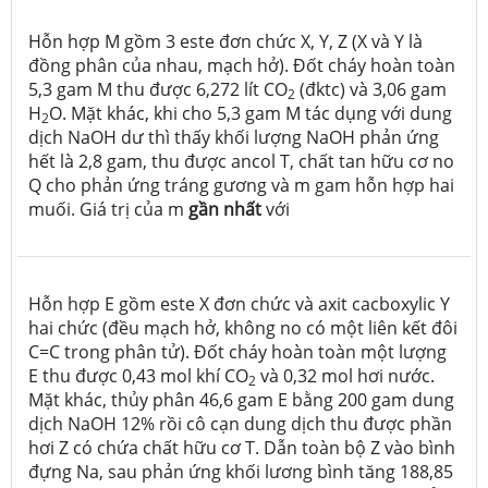
Hỗn hợp M gồm 3 este đơn chức X, Y, Z (X và Y là
đồng phân của nhau, mạch hở). Đốt cháy hoàn toàn
5,3 gam M thu được 6,272 lít CO
(đktc) và 3,06 gam
2
H
O. Mặt khác, khi cho 5,3 gam M tác dụng với dung
2
dịch NaOH dư thì thấy khối lượng NaOH phản ứng
hết là 2,8 gam, thu được ancol T, chất tan hữu cơ no
Q cho phản ứng tráng gương và m gam hỗn hợp hai
muối. Giá trị của m
gần nhất
với
Hỗn hợp E gồm este X đơn chức và axit cacboxylic Y
hai chức (đều mạch hở, không no có một liên kết đôi
C=C trong phân tử). Đốt cháy hoàn toàn một lượng
E thu được 0,43 mol khí CO
và 0,32 mol hơi nước.
2
Mặt khác, thủy phân 46,6 gam E bằng 200 gam dung
dịch NaOH 12% rồi cô cạn dung dịch thu được phần
hơi Z có chứa chất hữu cơ T. Dẫn toàn bộ Z vào bình
đựng Na, sau phản ứng khối lương bình tăng 188,85