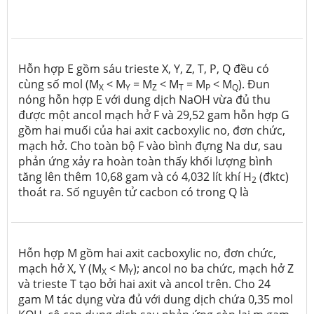
Hỗn hợp E gồm sáu trieste X, Y, Z, T, P, Q đều có
cùng số mol (M
< M
= M
< M
= M
< M
). Đun
X
Y
Z
T
P
Q
nóng hỗn hợp E với dung dịch NaOH vừa đủ thu
được một ancol mạch hở F và 29,52 gam hỗn hợp G
gồm hai muối của hai axit cacboxylic no, đơn chức,
mạch hở. Cho toàn bộ F vào bình đựng Na dư, sau
phản ứng xảy ra hoàn toàn thấy khối lượng bình
tăng lên thêm 10,68 gam và có 4,032 lít khí H
(đktc)
2
thoát ra. Số nguyên tử cacbon có trong Q là
Hỗn hợp M gồm hai axit cacboxylic no, đơn chức,
mạch hở X, Y (M
< M
); ancol no ba chức, mạch hở Z
X
Y
và trieste T tạo bởi hai axit và ancol trên. Cho 24
gam M tác dụng vừa đủ với dung dịch chứa 0,35 mol