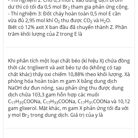
- Thí nghiệm 2: Cho 0,5 mol E vào dung dịch brom
dư thì có tối đa 0,5 mol Br
tham gia phản ứng cộng.
2
- Thí nghiệm 3: Đốt cháy hoàn toàn 0,5 mol E cần
vừa đủ 2,95 mol khí O
thu được CO
và H
O.
2
2
2
Biết có 12% axit X ban đầu đã chuyển thành Z. Phần
trăm khối lượng của Z trong E là
Khi phân tích một loại chất béo (kí hiệu X) chứa đồng
thời các triglixerit và axit béo tự do (không có tạp
chất khác) thấy oxi chiếm 10,88% theo khối lượng. Xà
phòng hóa hoàn toàn m gam X bằng dung dịch
NaOH dư đun nóng, sau phản ứng thu được dung
dịch chứa 103,3 gam hỗn hợp các muối
C
H
COONa, C
H
COONa, C
H
COONa và 10,12
17
35
17
33
17
31
gam glixerol. Mặt khác, m gam X phản ứng tối đa với
y mol Br
trong dung dịch. Giá trị của y là
2