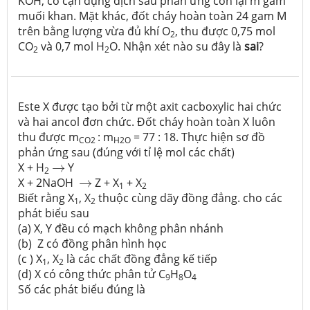
KOH, cô cạn dụng dịch sau phản ứng còn lại m gam
muối khan. Mặt khác, đốt cháy hoàn toàn 24 gam M
trên bằng lượng vừa đủ khí O
, thu được 0,75 mol
2
CO
và 0,7 mol H
O. Nhận xét nào su đây là
sai
?
2
2
Este X được tạo bởi từ một axit cacboxylic hai chức
và hai ancol đơn chức. Đốt cháy hoàn toàn X luôn
thu được m
: m
= 77 : 18. Thực hiện sơ đồ
CO2
H2O
phản ứng sau (đúng với tỉ lệ mol các chất)
→
X + H
→
Y
2
→
X + 2NaOH
→
Z + X
+ X
1
2
Biết rằng X
, X
thuộc cùng dãy đồng đẳng. cho các
1
2
phát biểu sau
(a) X, Y đều có mạch không phân nhánh
(b) Z có đồng phân hình học
(c ) X
, X
là các chất đồng đẳng kế tiếp
1
2
(d) X có công thức phân tử C
H
O
9
8
4
Số các phát biểu đúng là