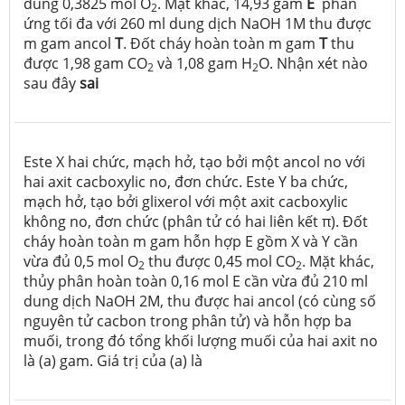
dùng 0,3825 mol O
. Mặt khác, 14,93 gam
E
phản
2
ứng tối đa với 260 ml dung dịch NaOH 1M thu được
m gam ancol
T
. Đốt cháy hoàn toàn m gam
T
thu
được 1,98 gam CO
và 1,08 gam H
O. Nhận xét nào
2
2
sau đây
sai
Este X hai chức, mạch hở, tạo bởi một ancol no với
hai axit cacboxylic no, đơn chức. Este Y ba chức,
mạch hở, tạo bởi glixerol với một axit cacboxylic
không no, đơn chức (phân tử có hai liên kết π). Đốt
cháy hoàn toàn m gam hỗn hợp E gồm X và Y cần
vừa đủ 0,5 mol O
thu được 0,45 mol CO
. Mặt khác,
2
2
thủy phân hoàn toàn 0,16 mol E cần vừa đủ 210 ml
dung dịch NaOH 2M, thu được hai ancol (có cùng số
nguyên tử cacbon trong phân tử) và hỗn hợp ba
muối, trong đó tổng khối lượng muối của hai axit no
là (a) gam. Giá trị của (a) là