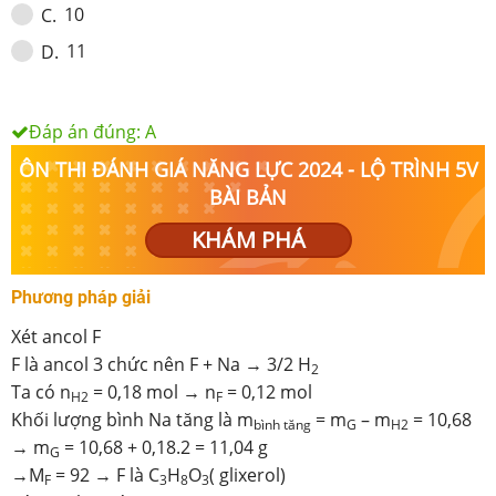
10
C
.
11
D
.
Đáp án đúng:
A
ÔN THI ĐÁNH GIÁ NĂNG LỰC 2024 - LỘ TRÌNH 5V
BÀI BẢN
KHÁM PHÁ
Phương pháp giải
Xét ancol F
F là ancol 3 chức nên F + Na → 3/2 H
2
Ta có n
= 0,18 mol → n
= 0,12 mol
H2
F
Khối lượng bình Na tăng là m
= m
– m
= 10,68
bình tăng
G
H2
→ m
= 10,68 + 0,18.2 = 11,04 g
G
→M
= 92 → F là C
H
O
( glixerol)
F
3
8
3