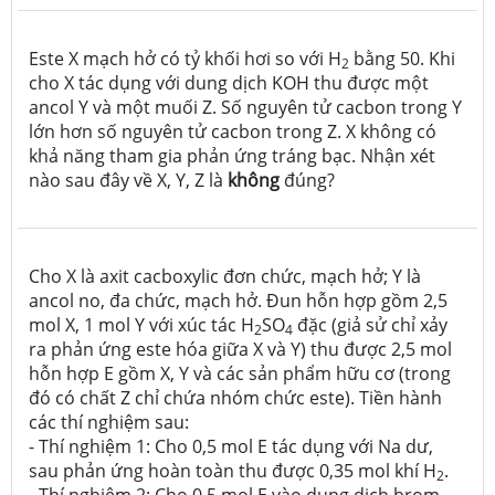
Este X mạch hở có tỷ khối hơi so với H
bằng 50. Khi
2
cho X tác dụng với dung dịch KOH thu được một
ancol Y và một muối Z. Số nguyên tử cacbon trong Y
lớn hơn số nguyên tử cacbon trong Z. X không có
khả năng tham gia phản ứng tráng bạc. Nhận xét
nào sau đây về X, Y, Z là
không
đúng?
Cho X là axit cacboxylic đơn chức, mạch hở; Y là
ancol no, đa chức, mạch hở. Đun hỗn hợp gồm 2,5
mol X, 1 mol Y với xúc tác H
SO
đặc (giả sử chỉ xảy
2
4
ra phản ứng este hóa giữa X và Y) thu được 2,5 mol
hỗn hợp E gồm X, Y và các sản phẩm hữu cơ (trong
đó có chất Z chỉ chứa nhóm chức este). Tiền hành
các thí nghiệm sau:
- Thí nghiệm 1: Cho 0,5 mol E tác dụng với Na dư,
sau phản ứng hoàn toàn thu được 0,35 mol khí H
.
2