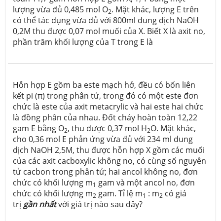
lượng vừa đủ 0,485 mol O
. Mặt khác, lượng E trên
2
có thể tác dụng vừa đủ với 800ml dung dịch NaOH
0,2M thu được 0,07 mol muối của X. Biết X là axit no,
phần trăm khối lượng của T trong E là
Hỗn hợp E gồm ba este mạch hở, đều có bốn liên
kết pi (π) trong phân tử, trong đó có một este đơn
chức là este của axit metacrylic và hai este hai chức
là đồng phân của nhau. Đốt cháy hoàn toàn 12,22
gam E bằng O
, thu được 0,37 mol H
O. Mặt khác,
2
2
cho 0,36 mol E phản ứng vừa đủ với 234 ml dung
dịch NaOH 2,5M, thu được hỗn hợp X gồm các muối
của các axit cacboxylic không no, có cùng số nguyên
tử cacbon trong phân tử; hai ancol không no, đơn
chức có khối lượng m
gam và một ancol no, đơn
1
chức có khối lượng m
gam. Tỉ lệ m
: m
có giá
2
1
2
trị
gần nhất
với giá trị nào sau đây?