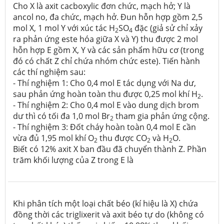
Cho X là axit cacboxylic đơn chức, mạch hở; Y là
ancol no, đa chức, mạch hở. Đun hỗn hợp gồm 2,5
mol X, 1 mol Y với xúc tác H
SO
đặc (giả sử chỉ xảy
2
4
ra phản ứng este hóa giữa X và Y) thu được 2 mol
hỗn hợp E gồm X, Y và các sản phẩm hữu cơ (trong
đó có chất Z chỉ chứa nhóm chức este). Tiến hành
các thí nghiệm sau:
- Thí nghiệm 1: Cho 0,4 mol E tác dụng với Na dư,
sau phản ứng hoàn toàn thu được 0,25 mol khí H
.
2
- Thí nghiệm 2: Cho 0,4 mol E vào dung dịch brom
dư thì có tối đa 1,0 mol Br
tham gia phản ứng cộng.
2
- Thí nghiệm 3: Đốt cháy hoàn toàn 0,4 mol E cần
vừa đủ 1,95 mol khí O
thu được CO
và H
O.
2
2
2
Biết có 12% axit X ban đầu đã chuyển thành Z. Phần
trăm khối lượng của Z trong E là
Khi phân tích một loại chất béo (kí hiệu là X) chứa
đồng thời các triglixerit và axit béo tự do (không có