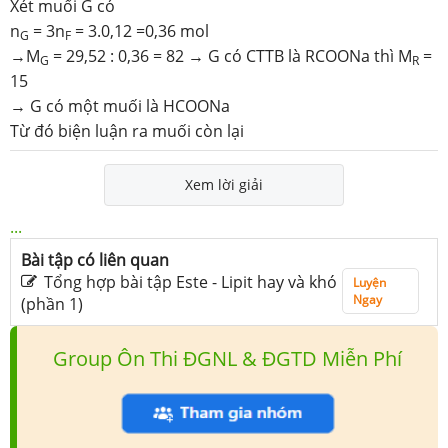
Xét muối G có
n
= 3n
= 3.0,12 =0,36 mol
G
F
→M
= 29,52 : 0,36 = 82 → G có CTTB là RCOONa thì M
=
G
R
15
→ G có một muối là HCOONa
Từ đó biện luận ra muối còn lại
Xem lời giải
...
Bài tập có liên quan
Tổng hợp bài tập Este - Lipit hay và khó
Luyện
Ngay
(phần 1)
Group Ôn Thi ĐGNL & ĐGTD Miễn Phí