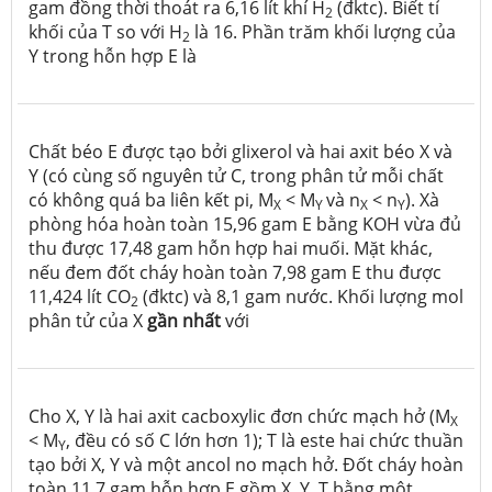
gam đồng thời thoát ra 6,16 lít khí H
(đktc). Biết tỉ
2
khối của T so với H
là 16. Phần trăm khối lượng của
2
Y trong hỗn hợp E là
Chất béo E được tạo bởi glixerol và hai axit béo X và
Y (có cùng số nguyên tử C, trong phân tử mỗi chất
có không quá ba liên kết pi, M
< M
và n
< n
). Xà
X
Y
X
Y
phòng hóa hoàn toàn 15,96 gam E bằng KOH vừa đủ
thu được 17,48 gam hỗn hợp hai muối. Mặt khác,
nếu đem đốt cháy hoàn toàn 7,98 gam E thu được
11,424 lít CO
(đktc) và 8,1 gam nước. Khối lượng mol
2
phân tử của X
gần nhất
với
Cho X, Y là hai axit cacboxylic đơn chức mạch hở (M
X
< M
, đều có số C lớn hơn 1); T là este hai chức thuần
Y
tạo bởi X, Y và một ancol no mạch hở. Đốt cháy hoàn
toàn 11,7 gam hỗn hợp E gồm X, Y, T bằng một