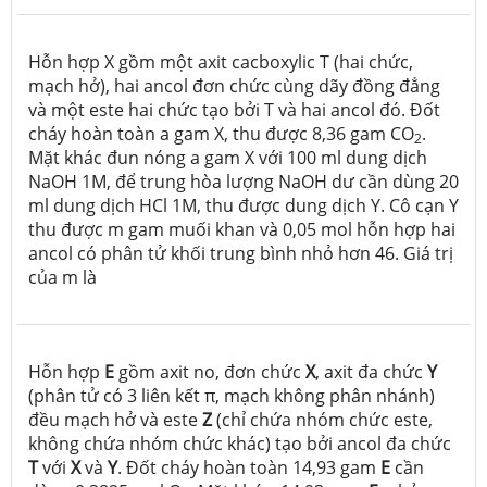
Hỗn hợp X gồm một axit cacboxylic T (hai chức,
mạch hở), hai ancol đơn chức cùng dãy đồng đẳng
và một este hai chức tạo bởi T và hai ancol đó. Đốt
cháy hoàn toàn a gam X, thu được 8,36 gam CO
.
2
Mặt khác đun nóng a gam X với 100 ml dung dịch
NaOH 1M, để trung hòa lượng NaOH dư cần dùng 20
ml dung dịch HCl 1M, thu được dung dịch Y. Cô cạn Y
thu được m gam muối khan và 0,05 mol hỗn hợp hai
ancol có phân tử khối trung bình nhỏ hơn 46. Giá trị
của m là
Hỗn hợp
E
gồm axit no, đơn chức
X
, axit đa chức
Y
(phân tử có 3 liên kết π, mạch không phân nhánh)
đều mạch hở và este
Z
(chỉ chứa nhóm chức este,
không chứa nhóm chức khác) tạo bởi ancol đa chức
T
với
X
và
Y
. Đốt cháy hoàn toàn 14,93 gam
E
cần