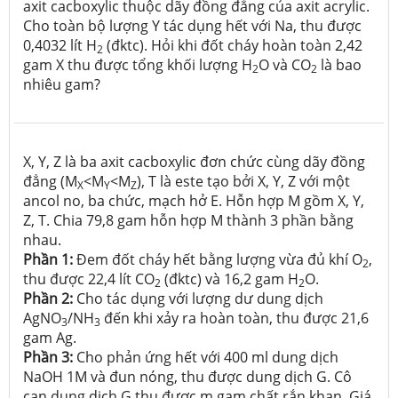
axit cacboxylic thuộc dãy đồng đẳng của axit acrylic.
Cho toàn bộ lượng Y tác dụng hết với Na, thu được
0,4032 lít H
(đktc). Hỏi khi đốt cháy hoàn toàn 2,42
2
gam X thu được tổng khối lượng H
O và CO
là bao
2
2
nhiêu gam?
X, Y, Z là ba axit cacboxylic đơn chức cùng dãy đồng
đẳng (M
<M
<M
), T là este tạo bởi X, Y, Z với một
X
Y
Z
ancol no, ba chức, mạch hở E. Hỗn hợp M gồm X, Y,
Z, T. Chia 79,8 gam hỗn hợp M thành 3 phần bằng
nhau.
Phần 1:
Đem đốt cháy hết bằng lượng vừa đủ khí O
,
2
thu được 22,4 lít CO
(đktc) và 16,2 gam H
O.
2
2
Phần 2:
Cho tác dụng với lượng dư dung dịch
AgNO
/NH
đến khi xảy ra hoàn toàn, thu được 21,6
3
3
gam Ag.
Phần 3:
Cho phản ứng hết với 400 ml dung dịch
NaOH 1M và đun nóng, thu được dung dịch G. Cô
cạn dung dịch G thu được m gam chất rắn khan. Giá