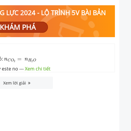
 LỰC 2024 - LỘ TRÌNH 5V BÀI BẢN
KHÁM PHÁ
n
C
O
2
=
n
H
2
O
ó:
=
n
n
H
O
C
O
2
2
y este no
---
Xem chi tiết
Xem lời giải