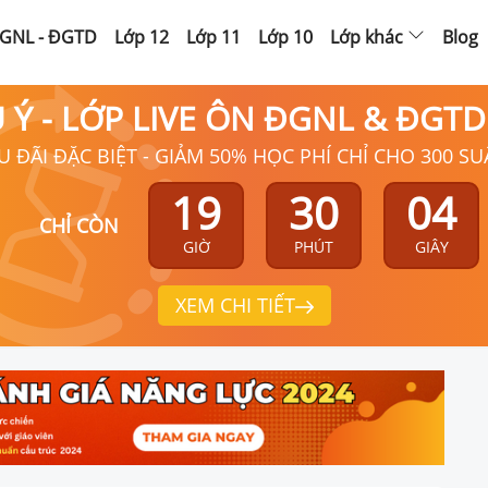
GNL - ĐGTD
Lớp 12
Lớp 11
Lớp 10
Lớp khác
Blog
Ú Ý - LỚP LIVE ÔN ĐGNL & ĐGT
U ĐÃI ĐẶC BIỆT - GIẢM 50% HỌC PHÍ CHỈ CHO 300 SU
19
30
03
CHỈ CÒN
GIỜ
PHÚT
GIÂY
XEM CHI TIẾT