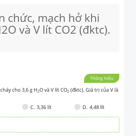
n chức, mạch hở khi
2O và V lít CO2 (đktc).
Thông hiểu
cháy cho 3,6 g H
O và V lít CO
(đktc). Giá trị của V là
2
2
3,36 lít
4,48 lít
C
.
D
.