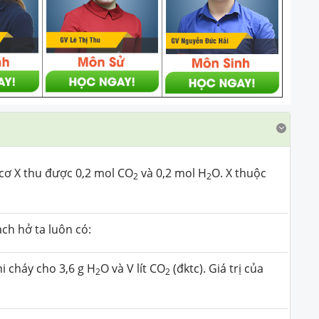
cơ X thu được 0,2 mol CO
và 0,2 mol H
O. X thuộc
2
2
ch hở ta luôn có:
i cháy cho 3,6 g H
O và V lít CO
(đktc). Giá trị của
2
2