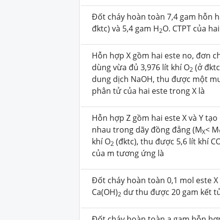
Đốt cháy hoàn toàn 7,4 gam hỗn hợ
đktc) và 5,4 gam H
O.
CTPT của hai
2
Hỗn hợp X gồm hai este no, đơn c
dùng vừa đủ 3,976 lít khí O
(ở đkt
2
dung dịch NaOH, thu được một muối
phân tử của hai este trong X là
Hỗn hợp Z gồm hai este X và Y tạo 
nhau trong dãy đồng đẳng (M
< M
X
khí O
(đktc), thu được 5,6 lít khí C
2
của m tương ứng là
Đốt cháy hoàn toàn 0,1 mol este 
Ca(OH)
dư thu được 20 gam kết tủ
2
Đốt cháy hoàn toàn a gam hỗn hợp