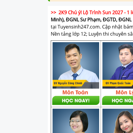
>> 2K9 Chú ý! Lộ Trình Sun 2027 - 1 l
Minh), ĐGNL Sư Phạm, ĐGTD, ĐGNL 
tại Tuyensinh247.com.
Cập nhật bám s
Nền tảng lớp 12; Luyện thi chuyên sâ