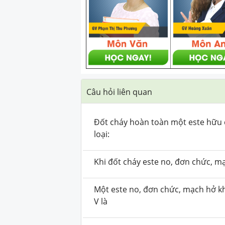
Câu hỏi liên quan
Đốt cháy hoàn toàn một este hữu 
loại:
Khi đốt cháy este no, đơn chức, mạ
Một este no, đơn chức, mạch hở kh
V là