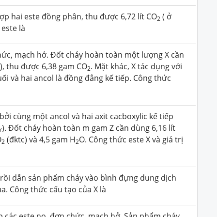
p hai este đồng phân, thu được 6,72 lít CO
( ở
2
 este là
hức, mạch hở. Đốt cháy hoàn toàn một lượng X cần
c), thu được 6,38 gam CO
. Mặt khác, X tác dụng với
2
 và hai ancol là đồng đẳng kế tiếp.
Công thức
bởi cùng một ancol và hai axit cacboxylic kế tiếp
). Đốt cháy hoàn toàn m gam Z cần dùng 6,16 lít
Y
O
(đktc) và 4,5 gam H
O. Công thức este X và giá trị
2
2
X rồi dẫn sản phẩm cháy vào bình đựng dung dịch
a. Công thức cấu tạo của X là
 các este no, đơn chức, mạch hở. Sản phẩm cháy