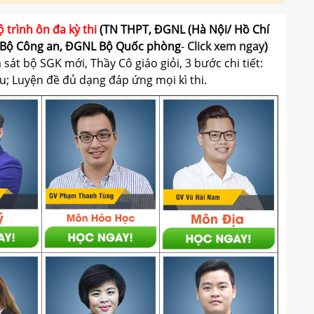
ộ trình ôn đa kỳ thi
(TN THPT, ĐGNL (Hà Nội/ Hồ Chí
Bộ Công an, ĐGNL Bộ Quốc phòng
-
Click xem ngay
)
át bộ SGK mới, Thầy Cô giáo giỏi, 3 bước chi tiết:
u; Luyện đề đủ dạng đáp ứng mọi kì thi.