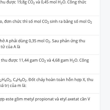
 thu được 19,8g CO
và 0,45 mol H­
O. Công thức
2
2
o, đơn chức thì số mol CO
sinh ra bằng số mol O
2
2
hở A phải dùng 0,35 mol O
.
Sau phản ứng thu
2
tử của A là
X thu được 11,44 gam CO
và 4,68 gam H
O. Công
2
2
C
H
O
, C
H
O
. Đốt cháy hoàn toàn hỗn hợp X, thu
2
4
2
4
8
2
Giá trị của m là:
p este gồm metyl propionat và etyl axetat cần V