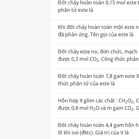
Đốt cháy hoàn toàn 0,15 mol este
phân tử este là
Khi đốt cháy hoàn toàn một este n
đã phản ứng. Tên gọi của este là
Đốt cháy este no, đơn chức, mạch 
được 0,3 mol CO
.
Công thức phân 
2
Đốt cháy hoàn toàn 7,8 gam este 
thức phân tử của este là
Hỗn hợp X gồm các chất : CH
O
, 
2
2
được 0,8 mol H
O và m gam CO
. 
2
2
Đốt cháy hoàn toàn 4,4 gam hỗn hợ
lít khí oxi (đktc). Giá trị của V là