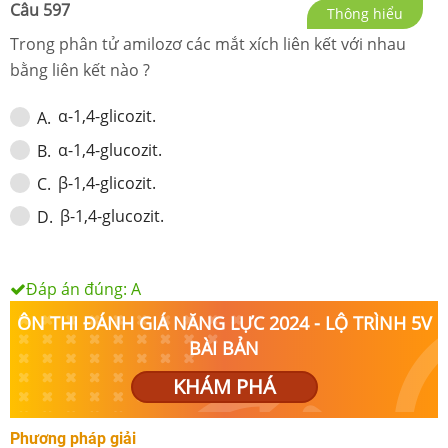
Câu
597
Thông hiểu
Trong phân tử amilozơ các mắt xích liên kết với nhau
bằng liên kết nào ?
α-1,4-glicozit.
A
.
α-1,4-glucozit.
B
.
β-1,4-glicozit.
C
.
β-1,4-glucozit.
D
.
Đáp án đúng:
A
ÔN THI ĐÁNH GIÁ NĂNG LỰC 2024 - LỘ TRÌNH 5V
BÀI BẢN
KHÁM PHÁ
Phương pháp giải