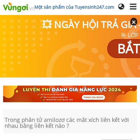
Một sản phẩm của Tuyensinh247.com
💥 NGÀY HỘI TRẢ GI
🎯 LỚP
BẮT
Trong phân tử amilozơ các mắt xích liên kết với
nhau bằng liên kết nào ?