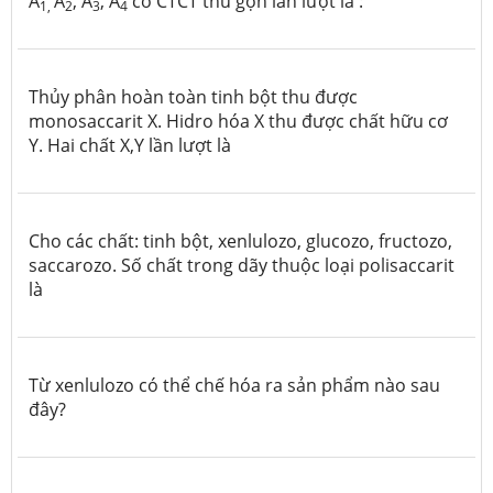
A
A
, A
, A
có CTCT thu gọn lần lượt là :
1,
2
3
4
Thủy phân hoàn toàn tinh bột thu được
monosaccarit X. Hidro hóa X thu được chất hữu cơ
Y. Hai chất X,Y lần lượt là
Cho các chất: tinh bột, xenlulozo, glucozo, fructozo,
saccarozo. Số chất trong dãy thuộc loại polisaccarit
là
Từ xenlulozo có thể chế hóa ra sản phẩm nào sau
đây?