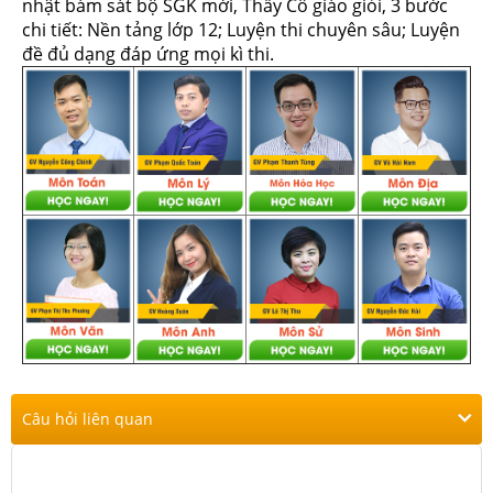
nhật bám sát bộ SGK mới, Thầy Cô giáo giỏi, 3 bước
chi tiết: Nền tảng lớp 12; Luyện thi chuyên sâu; Luyện
đề đủ dạng đáp ứng mọi kì thi.
Câu hỏi liên quan