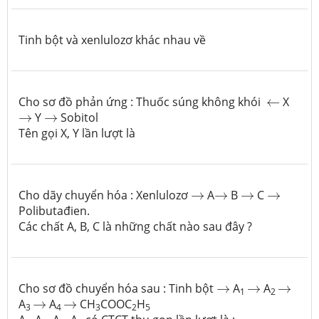
Tinh bột và xenlulozơ khác nhau về
←
Cho sơ đồ phản ứng : Thuốc súng không khói
←
X
→
→
→
Y
→
Sobitol
Tên gọi X, Y lần lượt là
→
→
→
→
Cho dãy chuyển hóa : Xenlulozơ
→
A
→
B
→
C
→
Polibutađien.
Các chất
A, B, C là những chất nào sau đây ?
→
→
→
Cho sơ đồ chuyển hóa sau : Tinh bột
→
A
→
A
→
1
2
→
→
A
→
A
→
CH
COOC
H
3
4
3
2
5