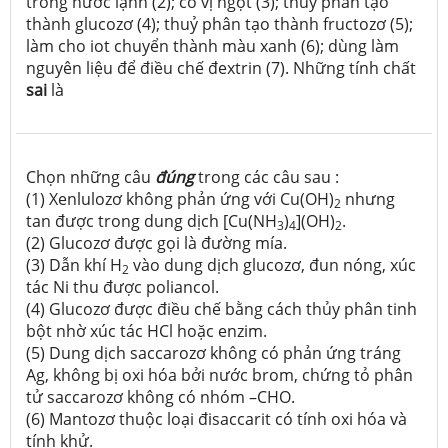
trong nước lạnh (2); có vị ngọt (3); thuỷ phân tạo
thành glucozơ (4); thuỷ phân tạo thành fructozơ (5);
làm cho iot chuyển thành màu xanh (6); dùng làm
nguyên liệu để điều chế đextrin (7). Những tính chất
sai
là
Chọn những câu
đúng
trong các câu sau :
(1) Xenlulozơ không phản ứng với Cu(OH)
nhưng
2
tan được trong dung dịch [Cu(NH
)
](OH)
.
3
4
2
(2) Glucozơ được gọi là đường mía.
(3) Dẫn khí H
vào dung dịch glucozơ, đun nóng, xúc
2
tác Ni thu được poliancol.
(4) Glucozơ được điều chế bằng cách thủy phân tinh
bột nhờ xúc tác HCl hoặc enzim.
(5) Dung dịch saccarozơ không có phản ứng tráng
Ag, không bị oxi hóa bởi nước brom, chứng tỏ phân
tử saccarozơ không có nhóm –CHO.
(6) Mantozơ thuộc loại đisaccarit có tính oxi hóa và
tính khử.