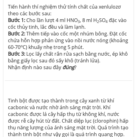
Tiến hành thí nghiệm thử tính chất của xenlulozơ
theo các bước sau:
Bước 1:
Cho lần lượt 4 ml HNO
, 8 ml H
SO
đặc vào
3
2
4
cốc thủy tinh, lắc đều và làm lạnh.
Bước 2:
Thêm tiếp vào cốc một nhúm bông. Đặt cốc
chứa hỗn hợp phản ứng vào nồi nước nóng (khoảng
o
60-70
C) khuấy nhẹ trong 5 phút.
Bước 3:
Lọc lấy chất rắn rửa sạch bằng nước, ép khô
bằng giấy lọc sau đó sấy khô (tránh lửa).
Nhận định nào sau đây
đúng
?
Tinh bột được tạo thành trong cây xanh từ khí
cacbonic và nước nhờ ánh sáng mặt trời. Khí
cacbonic được lá cây hấp thụ từ không khí, nước
được rễ cây hút từ đất. Chất diệp lục (clorophin) hấp
thụ năng lượng của ánh sáng mặt trời. Quá trình tạo
thành tinh bột như vậy gọi là quá trình quang hợp.