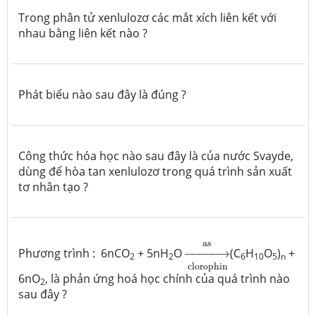
Trong phân tử xenlulozơ các mắt xích liên kết với
nhau bằng liên kết nào ?
Phát biểu nào sau đây là đúng ?
Công thức hóa học nào sau đây là của nước Svayde,
dùng để hòa tan xenlulozơ trong quá trình sản xuất
tơ nhân tạo ?
→
clorophin
as
as
Phương trình : 6nCO
+ 5nH
O
−
−−−−
→
(C
H
O
)
+
2
2
6
10
5
n
clorophin
6nO
, là phản ứng hoá học chính của quá trình nào
2
sau đây ?