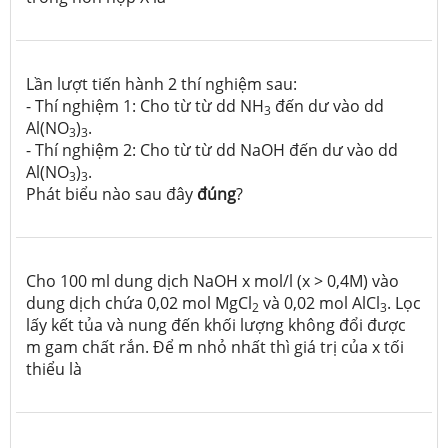
Lần lượt tiến hành 2 thí nghiệm sau:
- Thí nghiệm 1: Cho từ từ dd NH
đến dư vào dd
3
Al(NO
)
.
3
3
- Thí nghiệm 2: Cho từ từ dd NaOH đến dư vào dd
Al(NO
)
.
3
3
Phát biểu nào sau đây
đúng
?
Cho 100 ml dung dịch NaOH x mol/l (x > 0,4M) vào
dung dịch chứa 0,02 mol MgCl
và 0,02 mol AlCl
. Lọc
2
3
lấy kết tủa và nung đến khối lượng không đổi được
m gam chất rắn. Để m nhỏ nhất thì giá trị của x tối
thiểu là