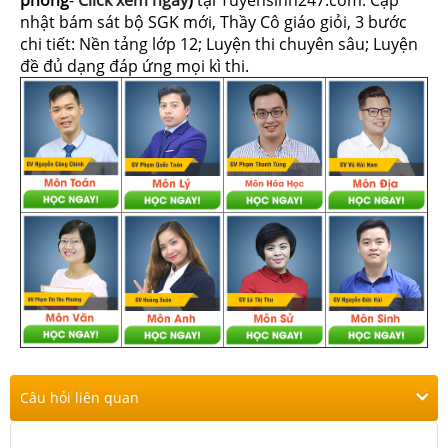
phòng
-
Click xem ngay
)
tại Tuyensinh247.com.
Cập
nhật bám sát bộ SGK mới, Thầy Cô giáo giỏi, 3 bước
chi tiết: Nền tảng lớp 12; Luyện thi chuyên sâu; Luyện
đề đủ dạng đáp ứng mọi kì thi.
Câu hỏi liên quan