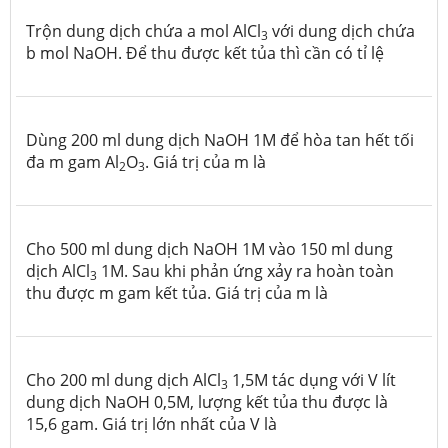
Trộn dung dịch chứa a mol AlCl
với dung dịch chứa
3
b mol NaOH. Để thu được kết tủa thì cần có tỉ lệ
Dùng 200 ml dung dịch NaOH 1M để hòa tan hết tối
đa m gam Al
O
. Giá trị của m là
2
3
Cho 500 ml dung dịch NaOH 1M vào 150 ml dung
dịch AlCl
1M. Sau khi phản ứng xảy ra hoàn toàn
3
thu được m gam kết tủa. Giá trị của m là
Cho 200 ml dung dịch AlCl
1,5M tác dụng với V lít
3
dung dịch NaOH 0,5M, lượng kết tủa thu được là
15,6 gam. Giá trị lớn nhất của V là