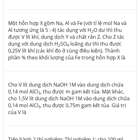
Một hỗn hợp X gồm Na, Al và Fe (với tỉ lệ mol Na và
Al tương ứng là 5 : 4) tác dụng với H
O dư thì thu
2
được V lít khí, dung dịch Y và chất rắn Z. Cho Z tác
dụng với dung dịch H
SO
loãng dư thì thu được
2
4
0,25V lít khí (các khí đo ở cùng điều kiện). Thành
phần % theo khối lượng của Fe trong hỗn hợp X là
Cho V lít dung dịch NaOH 1M vào dung dịch chứa
0,14 mol AlCl
, thu được m gam kết tủa. Mặt khác,
3
cho 1,5V lít dung dịch NaOH 1M vào dung dịch chứa
0,14 mol AlCl
, thu được 0,75m gam kết tủa. Giá trị
3
của V là
Tiến hành 2 thí nghiệm: Thí nghiệm 1: cho 100 ml