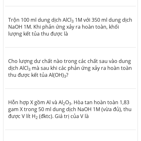
Trộn 100 ml dung dịch AlCl
1M với 350 ml dung dịch
3
NaOH 1M. Khi phản ứng xảy ra hoàn toàn, khối
lượng kết tủa thu được là
Cho lượng dư chất nào trong các chất sau vào dung
dịch AlCl
mà sau khi các phản ứng xảy ra hoàn toàn
3
thu được kết tủa Al(OH)
?
3
Hỗn hợp X gồm Al và Al
O
. Hòa tan hoàn toàn 1,83
2
3
gam X trong 50 ml dung dịch NaOH 1M (vừa đủ), thu
được V lít H
(đktc). Giá trị của V là
2