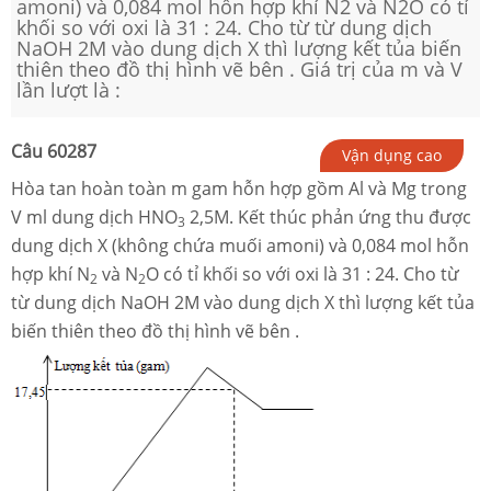
amoni) và 0,084 mol hỗn hợp khí N2 và N2O có tỉ
khối so với oxi là 31 : 24. Cho từ từ dung dịch
NaOH 2M vào dung dịch X thì lượng kết tủa biến
thiên theo đồ thị hình vẽ bên . Giá trị của m và V
lần lượt là :
Câu
60287
Vận dụng cao
Hòa tan hoàn toàn m gam hỗn hợp gồm Al và Mg trong
V ml dung dịch HNO
2,5M. Kết thúc phản ứng thu được
3
dung dịch X (không chứa muối amoni) và 0,084 mol hỗn
hợp khí N
và N
O có tỉ khối so với oxi là 31 : 24. Cho từ
2
2
từ dung dịch NaOH 2M vào dung dịch X thì lượng kết tủa
biến thiên theo đồ thị hình vẽ bên .