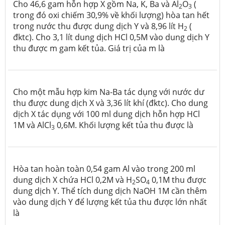
Cho 46,6 gam hỗn hợp X gồm Na, K, Ba và Al
O
(
2
3
trong đó oxi chiếm 30,9% về khối lượng) hòa tan hết
trong nước thu được dung dịch Y và 8,96 lít H
(
2
đktc). Cho 3,1 lít dung dịch HCl 0,5M vào dung dịch Y
thu được m gam kết tủa. Giá trị của m là
Cho một mẫu hợp kim Na-Ba tác dụng với nước dư
thu được dung dịch X và 3,36 lít khí (đktc). Cho dung
dịch X tác dụng với 100 ml dung dịch hỗn hợp HCl
1M và AlCl
0,6M. Khối lượng kết tủa thu được là
3
Hòa tan hoàn toàn 0,54 gam Al vào trong 200 ml
dung dịch X chứa HCl 0,2M và H
SO
0,1M thu được
2
4
dung dịch Y. Thể tích dung dịch NaOH 1M cần thêm
vào dung dịch Y để lượng kết tủa thu được lớn nhất
là