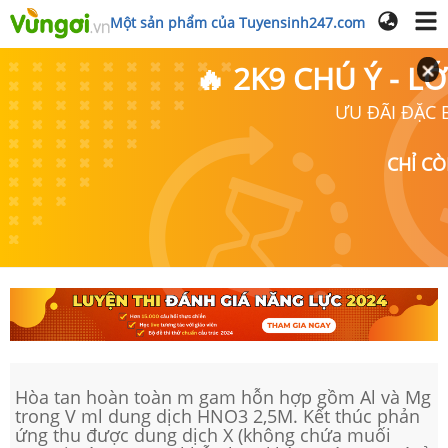
Một sản phẩm của Tuyensinh247.com
🔥 2K9 CHÚ Ý - 
ƯU ĐÃI ĐẶC B
CHỈ C
Hòa tan hoàn toàn m gam hỗn hợp gồm Al và Mg
trong V ml dung dịch HNO3 2,5M. Kết thúc phản
ứng thu được dung dịch X (không chứa muối