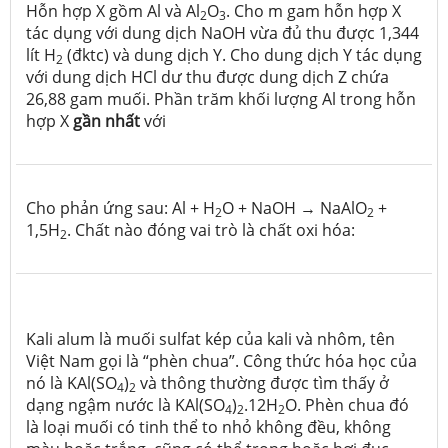
Hỗn hợp X gồm Al và Al
O
. Cho m gam hỗn hợp X
2
3
tác dụng với dung dịch NaOH vừa đủ thu được 1,344
lít H
(đktc) và dung dịch Y. Cho dung dịch Y tác dụng
2
với dung dịch HCl dư thu được dung dịch Z chứa
26,88 gam muối. Phần trăm khối lượng Al trong hỗn
hợp X
gần nhất
với
Cho phản ứng sau: Al + H
O + NaOH → NaAlO
+
2
2
1,5H
. Chất nào đóng vai trò là chất oxi hóa:
2
Kali alum là muối sulfat kép của kali và nhôm, tên
Việt Nam gọi là “phèn chua”. Công thức hóa học của
nó là KAl(SO
)
và thông thường được tìm thấy ở
4
2
dạng ngậm nước là KAl(SO
)
.12H
O. Phèn chua đó
4
2
2
là loại muối có tinh thể to nhỏ không đều, không