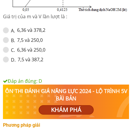
Giá trị của m và V lần lượt là :
6,36 và 378,2
A
.
7,5 và 250,0
B
.
6,36 và 250,0
C
.
7,5 và 387,2
D
.
Đáp án đúng:
D
ÔN THI ĐÁNH GIÁ NĂNG LỰC 2024 - LỘ TRÌNH 5V
BÀI BẢN
KHÁM PHÁ
Phương pháp giải