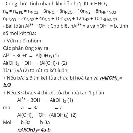
- Công thức tính nhanh khi hỗn hợp KL + HNO
3
n
= n
= n
+ 3n
+ 8n
+ 10n
+ 8n
e
e KL
NO2
NO
N2O
N2
NH4NO3
n
= 2n
+ 4n
+ 10n
+ 12n
+ 10n
HNO3
NO2
NO
N2O
N2
NH4NO3
3+
-
3+
-
- Bài toán Al
+ OH
: Cho biết nAl
= a và nOH
= b, tính
số mol kết tủa:
+ Với muối nhôm
Các phản ứng xảy ra:
3+
-
Al
+ 3OH
→ Al(OH)
(1)
3
-
-
Al(OH)
+ OH
→ (Al(OH)
)
(2)
3
4
Từ (1) và (2) ta rút ra kết luận:
+ Nếu b/a ≤ 3 thì kết tủa chưa bị hoà tan và
nAl(OH)
=
3
b/3
+ Nếu 3 < b/a < 4 thì kết tủa bị hoà tan 1 phần
3+
-
Al
+ 3OH
→ Al(OH)
(1)
3
mol a → 3a → a
-
-
Al(OH)
+ OH
(Al(OH)
)
(2)
3
4
Mol b-3a b-3a
nAl(OH)
= 4a-b
3