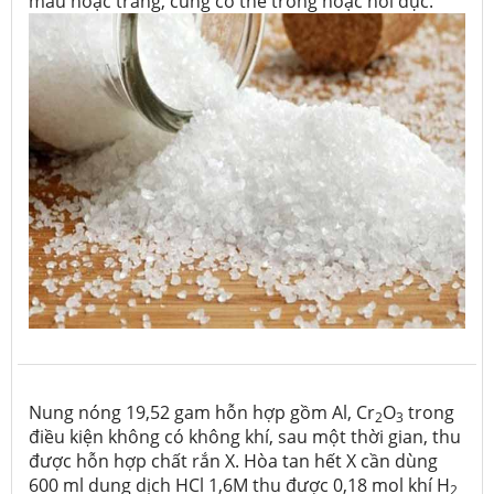
màu hoặc trắng, cũng có thể trong hoặc hơi đục.
Nung nóng 19,52 gam hỗn hợp gồm Al, Cr
O
trong
2
3
điều kiện không có không khí, sau một thời gian, thu
được hỗn hợp chất rắn X. Hòa tan hết X cần dùng
600 ml dung dịch HCl 1,6M thu được 0,18 mol khí H
2