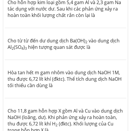
Cho hỗn hợp kim loại gồm 5,4 gam Al và 2,3 gam Na
tác dụng với nước dư. Sau khi các phản ứng xảy ra
hoàn toàn khối lượng chất rắn còn lại là
Cho từ từ đến dư dung dịch Ba(OH)
vào dung dịch
2
Al
(SO
)
hiện tượng quan sát được là
2
4
3
Hòa tan hết m gam nhôm vào dung dịch NaOH 1M,
thu được 6,72 lít khí (đktc). Thể tích dung dịch NaOH
tối thiểu cần dùng là
Cho 11,8 gam hỗn hợp X gồm Al và Cu vào dung dịch
NaOH (loãng, dư). Khi phản ứng xảy ra hoàn toàn,
thu được 6,72 lít khí H
(đktc). Khối lượng của Cu
2
trong hỗn hợp X là