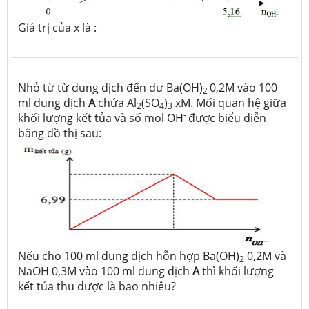
Giá trị của x là :
Nhỏ từ từ dung dịch đến dư Ba(OH)
0,2M vào 100
2
ml dung dịch
A
chứa Al
(SO
)
xM. Mối quan hệ giữa
2
4
3
-
khối lượng kết tủa và số mol OH
được biểu diễn
bằng đồ thị sau:
Nếu cho 100 ml dung dịch hỗn hợp Ba(OH)
0,2M và
2
NaOH 0,3M vào 100 ml dung dịch
A
thì khối lượng
kết tủa thu được là bao nhiêu?