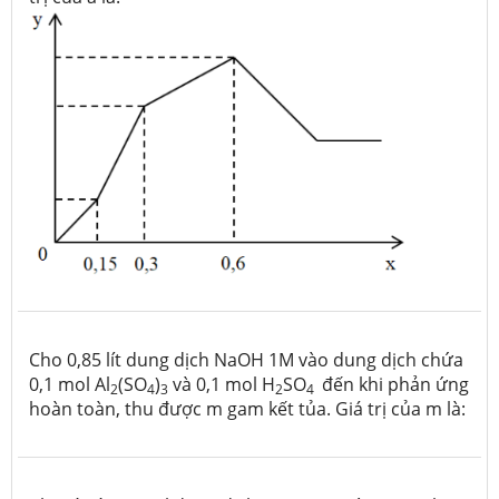
Cho 0,85 lít dung dịch NaOH 1M vào dung dịch chứa
0,1 mol Al
(SO
)
và 0,1 mol H
SO
đến khi phản ứng
2
4
3
2
4
hoàn toàn, thu được m gam kết tủa. Giá trị của m là: