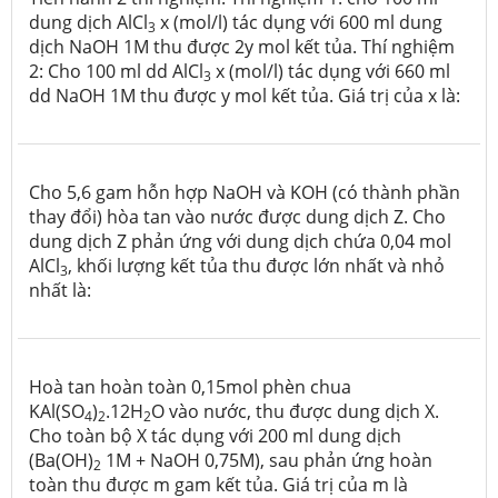
dung dịch AlCl
x (mol/l) tác dụng với 600 ml dung
3
dịch NaOH 1M thu được 2y mol kết tủa. Thí nghiệm
2: Cho 100 ml dd AlCl
x (mol/l) tác dụng với 660 ml
3
dd NaOH 1M thu được y mol kết tủa. Giá trị của x là:
Cho 5,6 gam hỗn hợp NaOH và KOH (có thành phần
thay đổi) hòa tan vào nước được dung dịch Z. Cho
dung dịch Z phản ứng với dung dịch chứa 0,04 mol
AlCl
, khối lượng kết tủa thu được lớn nhất và nhỏ
3
nhất là:
Hoà tan hoàn toàn 0,15mol phèn chua
KAl(SO
)
.12H
O vào nước, thu được dung dịch X.
4
2
2
Cho toàn bộ X tác dụng với 200 ml dung dịch
(Ba(OH)
1M + NaOH 0,75M), sau phản ứng hoàn
2
toàn thu được m gam kết tủa. Giá trị của m là