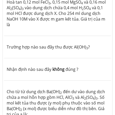
Hoà tan 0,12 mol FeCl
, 0,15 mol MgSO
và 0,16 mol
3
4
Al
(SO
)
vào dung dịch chứa 0,4 mol H
SO
và 0,1
2
4
3
2
4
mol HCl được dung dịch X. Cho 254 ml dung dịch
NaOH 10M vào X được m gam kết tủa. Giá trị của m
là
Trường hợp nào sau đây thu được Al(OH)
?
3
Nhận định nào sau đây
không
đúng ?
Cho từ từ dung dịch Ba(OH)
đến dư vào dung dịch
2
chứa a mol hỗn hợp gồm HCl, AlCl
và Al
(SO
)
. Số
3
2
4
3
mol kết tủa thu được (y mol) phụ thuộc vào số mol
Ba(OH)
(x mol) được biểu diễn như đồ thị bên. Giá
2
trị của a là: