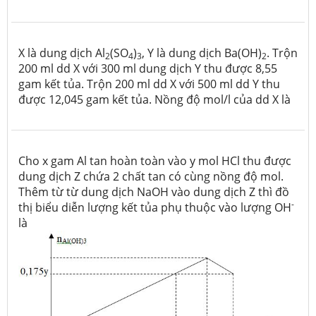
X là dung dịch Al
(SO
)
, Y là dung dịch Ba(OH)
. Trộn
2
4
3
2
200 ml dd X với 300 ml dung dịch Y thu được 8,55
gam kết tủa. Trộn 200 ml dd X với 500 ml dd Y thu
được 12,045 gam kết tủa. Nồng độ mol/l của dd X là
Cho x gam Al tan hoàn toàn vào y mol HCl thu được
dung dịch Z chứa 2 chất tan có cùng nồng độ mol.
Thêm từ từ dung dịch NaOH vào dung dịch Z thì đồ
-
thị biểu diễn lượng kết tủa phụ thuộc vào lượng OH
là