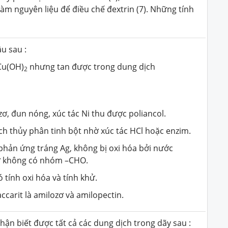
àm nguyên liệu để điều chế đextrin (7). Những tính
u sau :
Cu(OH)
nhưng tan được trong dung dịch
2
.
ơ, đun nóng, xúc tác Ni thu được poliancol.
ch thủy phân tinh bột nhờ xúc tác HCl hoặc enzim.
phản ứng tráng Ag, không bị oxi hóa bởi nước
ơ không có nhóm –CHO.
ó tính oxi hóa và tính khử.
accarit là amilozơ và amilopectin.
ận biết được tất cả các dung dịch trong dãy sau :