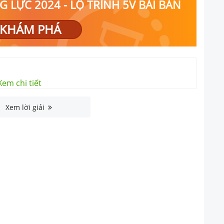
 LỰC 2024 - LỘ TRÌNH 5V BÀI BẢN
KHÁM PHÁ
Xem chi tiết
Xem lời giải