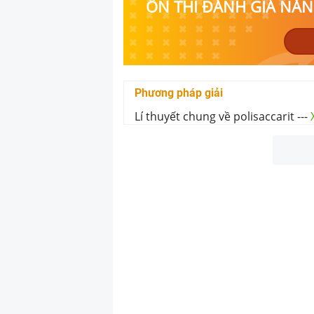
ÔN THI ĐÁNH GIÁ NĂNG
Phương pháp giải
Lí thuyết chung về polisaccarit
---