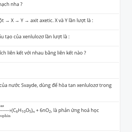
mạch nha ?
 → X → Y → axit axetic. X và Y lần lượt là :
 tạo của xenlulozơ lần lượt là :
ch liên kết với nhau bằng liên kết nào ?
 của nước Svayde, dùng để hòa tan xenlulozơ trong
clorophin
as
as
−−−
→
(C
H
O
)
+ 6nO
, là phản ứng hoá học
6
10
5
n
2
rophin