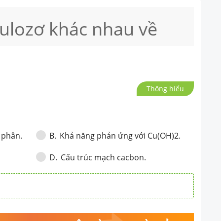
lulozơ khác nhau về
Thông hiểu
 phân.
Khả năng phản ứng với Cu(OH)2.
B
.
Cấu trúc mạch cacbon.
D
.