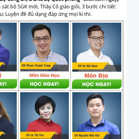
át bộ SGK mới, Thầy Cô giáo giỏi, 3 bước chi tiết:
u; Luyện đề đủ dạng đáp ứng mọi kì thi.