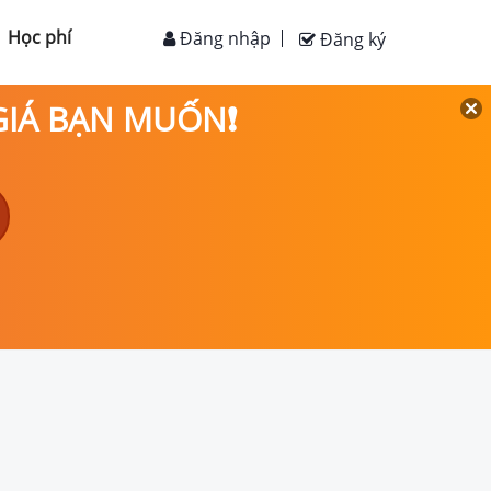
Học phí
Đăng nhập
Đăng ký
 GIÁ BẠN MUỐN❗