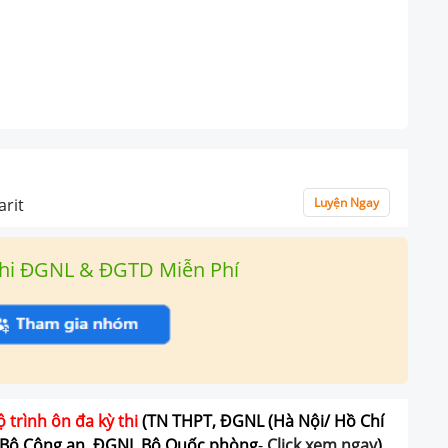
arit
Luyện Ngay
hi ĐGNL & ĐGTD Miễn Phí
ộ trình ôn đa kỳ thi
(TN THPT, ĐGNL (Hà Nội/ Hồ Chí
Bộ Công an, ĐGNL Bộ Quốc phòng
-
Click xem ngay
)