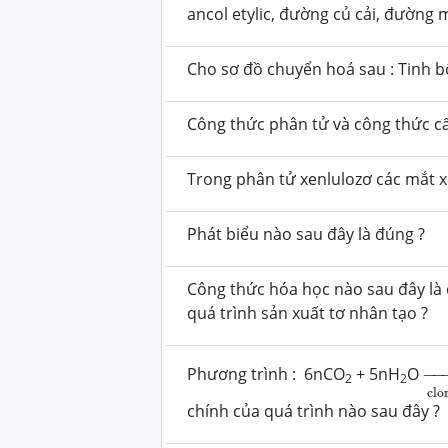
ancol etylic, đường củ cải, đường 
Cho sơ đồ chuyển hoá sau : Tinh bột
Công thức phân tử và công thức cấu
Trong phân tử xenlulozơ các mắt xí
Phát biểu nào sau đây là đúng ?
Công thức hóa học nào sau đây là
quá trình sản xuất tơ nhân tạo ?
→
Phương trình : 6nCO
+ 5nH
O
−
−
2
2
clo
chính của quá trình nào sau đây ?