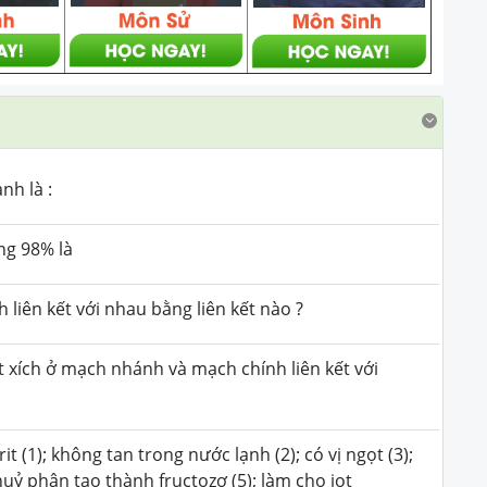
nh là :
ng 98% là
 liên kết với nhau bằng liên kết nào ?
 xích ở mạch nhánh và mạch chính liên kết với
it (1); không tan trong nước lạnh (2); có vị ngọt (3);
huỷ phân tạo thành fructozơ (5); làm cho iot