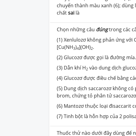
chuyển thành màu xanh (6); dùng l
chất
sai
là
Chọn những câu
đúng
trong các câ
(1) Xenlulozơ không phản ứng với 
[Cu(NH
)
](OH)
.
3
4
2
(2) Glucozơ được gọi là đường mía
(3) Dẫn khí H
vào dung dịch glucoz
2
(4) Glucozơ được điều chế bằng cá
(5) Dung dịch saccarozơ không có 
brom, chứng tỏ phân tử saccaroz
(6) Mantozơ thuộc loại đisaccarit c
(7) Tinh bột là hỗn hợp của 2 polis
Thuốc thử nào dưới đây dùng để nh