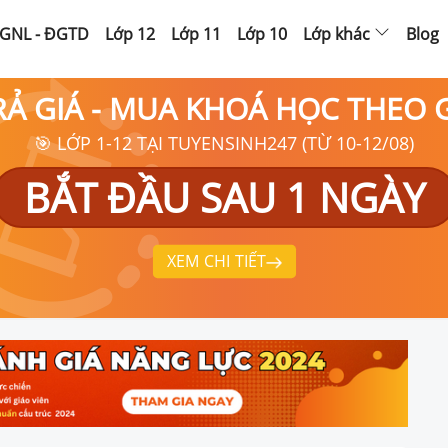
GNL - ĐGTD
Lớp 12
Lớp 11
Lớp 10
Lớp khác
Blog
RẢ GIÁ - MUA KHOÁ HỌC THEO
🎯 LỚP 1-12 TẠI TUYENSINH247 (TỪ 10-12/08)
BẮT ĐẦU SAU 1 NGÀY
XEM CHI TIẾT