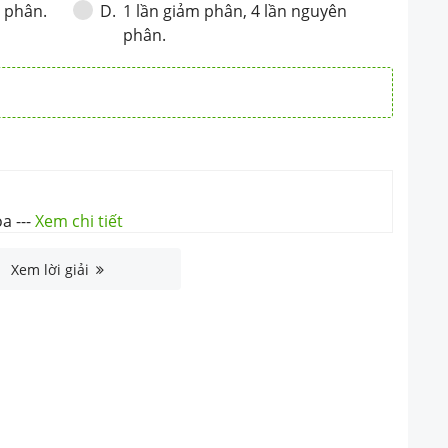
n phân.
1 lần giảm phân, 4 lần nguyên
D
.
phân.
oa
---
Xem chi tiết
Xem lời giải