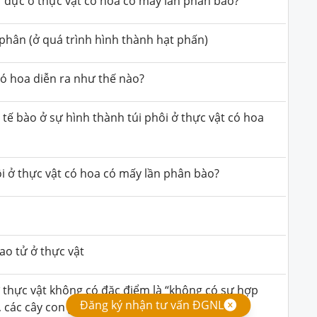
ử đực ở thực vật có hoa có mấy lần phân bào?
phân (ở quá trình hình thành hạt phấn)
có hoa diễn ra như thế nào?
tế bào ở sự hình thành túi phôi ở thực vật có hoa
ôi ở thực vật có hoa có mấy lần phân bào?
ao tử ở thực vật
 thực vật không có đặc điểm là “không có sự hợp
Đăng ký nhận tư vấn ĐGNL
i, các cây con giống nhau và giống cây mẹ”?