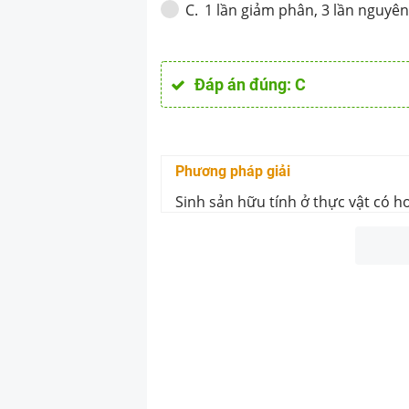
1 lần giảm phân, 3 lần nguyê
C
.
Đáp án đúng:
C
Phương pháp giải
Sinh sản hữu tính ở thực vật có h