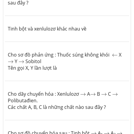
sau đây ?
Tinh bột và xenlulozơ khác nhau về
←
Cho sơ đồ phản ứng : Thuốc súng không khói
←
X
→
→
→
Y
→
Sobitol
Tên gọi X, Y lần lượt là
→
→
→
→
Cho dãy chuyển hóa : Xenlulozơ
→
A
→
B
→
C
→
Polibutađien.
Các chất
A, B, C là những chất nào sau đây ?
→
→
→
Cho sơ đồ chuyển hóa sau : Tinh bột
→
A
→
A
→