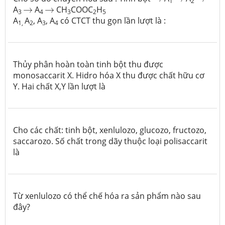
1
2
→
→
A
→
A
→
CH
COOC
H
3
4
3
2
5
A
A
, A
, A
có CTCT thu gọn lần lượt là :
1,
2
3
4
Thủy phân hoàn toàn tinh bột thu được
monosaccarit X. Hidro hóa X thu được chất hữu cơ
Y. Hai chất X,Y lần lượt là
Cho các chất: tinh bột, xenlulozo, glucozo, fructozo,
saccarozo. Số chất trong dãy thuộc loại polisaccarit
là
Từ xenlulozo có thể chế hóa ra sản phẩm nào sau
đây?