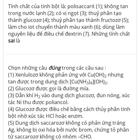
Tính chất của tinh bột là: polisaccarit (1); không tan
trong nước lạnh (2); có vị ngọt (3); thuỷ phân tạo
thành glucozơ (4); thuỷ phân tạo thành fructozơ (5);
làm cho iot chuyển thành màu xanh (6); dùng làm
nguyên liệu để điều chế đextrin (7). Những tính chất
sai
là
Chọn những câu
đúng
trong các câu sau :
(1) Xenlulozơ không phản ứng với Cu(OH)
nhưng
2
tan được trong dung dịch [Cu(NH
)
](OH)
.
3
4
2
(2) Glucozơ được gọi là đường mía.
(3) Dẫn khí H
vào dung dịch glucozơ, đun nóng, xúc
2
tác Ni thu được poliancol.
(4) Glucozơ được điều chế bằng cách thủy phân tinh
bột nhờ xúc tác HCl hoặc enzim.
(5) Dung dịch saccarozơ không có phản ứng tráng
Ag, không bị oxi hóa bởi nước brom, chứng tỏ phân
tử saccarozơ không có nhóm –CHO.