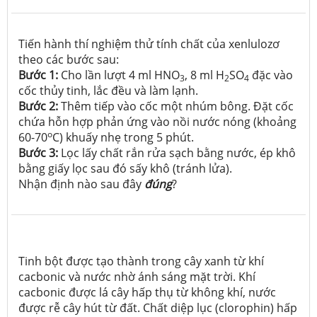
Tiến hành thí nghiệm thử tính chất của xenlulozơ
theo các bước sau:
Bước 1:
Cho lần lượt 4 ml HNO
, 8 ml H
SO
đặc vào
3
2
4
cốc thủy tinh, lắc đều và làm lạnh.
Bước 2:
Thêm tiếp vào cốc một nhúm bông. Đặt cốc
chứa hỗn hợp phản ứng vào nồi nước nóng (khoảng
o
60-70
C) khuấy nhẹ trong 5 phút.
Bước 3:
Lọc lấy chất rắn rửa sạch bằng nước, ép khô
bằng giấy lọc sau đó sấy khô (tránh lửa).
Nhận định nào sau đây
đúng
?
Tinh bột được tạo thành trong cây xanh từ khí
cacbonic và nước nhờ ánh sáng mặt trời. Khí
cacbonic được lá cây hấp thụ từ không khí, nước
được rễ cây hút từ đất. Chất diệp lục (clorophin) hấp