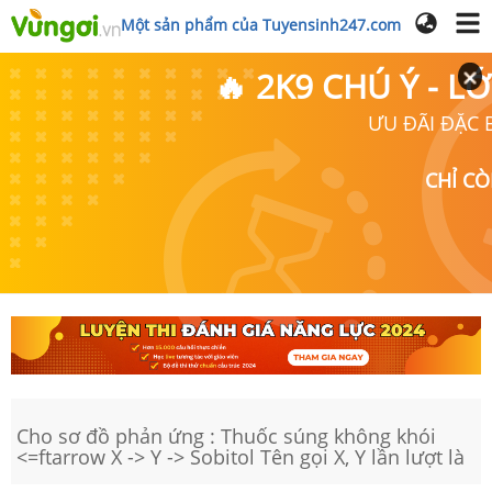
Một sản phẩm của Tuyensinh247.com
🔥 2K9 CHÚ Ý - 
ƯU ĐÃI ĐẶC B
CHỈ C
Cho sơ đồ phản ứng : Thuốc súng không khói
<=ftarrow X -> Y -> Sobitol Tên gọi X, Y lần lượt là