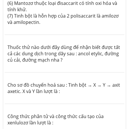
(6) Mantozơ thuộc loại đisaccarit có tính oxi hóa và
tính khử.
(7) Tinh bột là hỗn hợp của 2 polisaccarit là amilozơ
và amilopectin.
Thuốc thử nào dưới đây dùng để nhận biết được tất
cả các dung dịch trong dãy sau : ancol etylic, đường
củ cải, đường mạch nha ?
Cho sơ đồ chuyển hoá sau : Tinh bột → X → Y → axit
axetic. X và Y lần lượt là :
Công thức phân tử và công thức cấu tạo của
xenlulozơ lần lượt là :