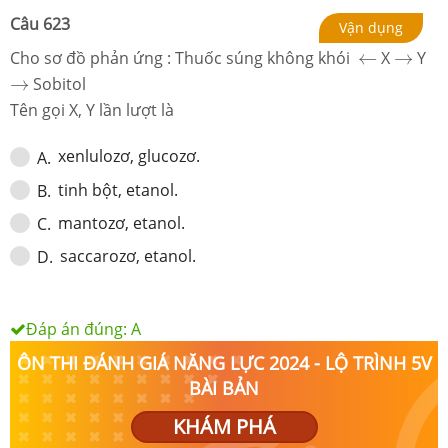
Câu
623
Vận dụng
←
→
Cho sơ đồ phản ứng : Thuốc súng không khói
←
X
→
Y
→
→
Sobitol
Tên gọi X, Y lần lượt là
xenlulozơ, glucozơ.
A
.
tinh bột, etanol.
B
.
mantozơ, etanol.
C
.
saccarozơ, etanol.
D
.
Đáp án đúng:
A
ÔN THI ĐÁNH GIÁ NĂNG LỰC 2024 - LỘ TRÌNH 5V
BÀI BẢN
KHÁM PHÁ