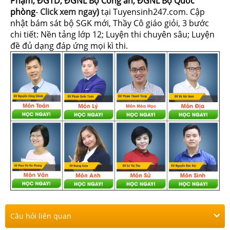
Phạm, ĐGTD, ĐGNL Bộ Công an, ĐGNL Bộ Quốc
phòng
-
Click xem ngay
)
tại Tuyensinh247.com.
Cập
nhật bám sát bộ SGK mới, Thầy Cô giáo giỏi, 3 bước
chi tiết: Nền tảng lớp 12; Luyện thi chuyên sâu; Luyện
đề đủ dạng đáp ứng mọi kì thi.
Câu hỏi liên quan