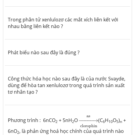
Trong phân tử xenlulozơ các mắt xích liên kết với
nhau bằng liên kết nào ?
Phát biểu nào sau đây là đúng ?
Công thức hóa học nào sau đây là của nước Svayde,
dùng để hòa tan xenlulozơ trong quá trình sản xuất
tơ nhân tạo ?
→
clorophin
as
as
Phương trình : 6nCO
+ 5nH
O
−
−−−−
→
(C
H
O
)
+
2
2
6
10
5
n
clorophin
6nO
, là phản ứng hoá học chính của quá trình nào
2