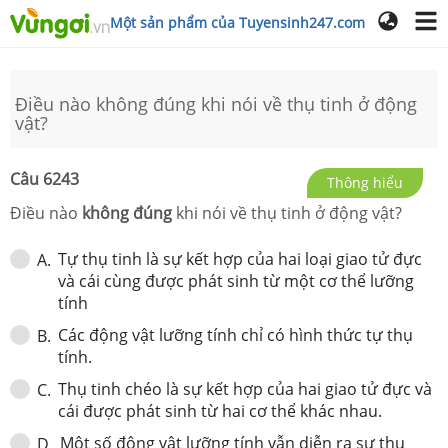
Một sản phẩm của Tuyensinh247.com
Điều nào không đúng khi nói về thụ tinh ở động
vật?
Câu
6243
Thông hiểu
Điều nào
không đúng
khi nói về thụ tinh ở động vật?
Tự thụ tinh là sự kết hợp của hai loại giao tử đực
A
.
và cái cùng được phát sinh từ một cơ thể lưỡng
tính
Các động vật lưỡng tính chỉ có hình thức tự thụ
B
.
tính.
Thụ tinh chéo là sự kết hợp của hai giao tử đực và
C
.
cái được phát sinh từ hai cơ thể khác nhau.
Một số động vật lưỡng tính vẫn diễn ra sự thụ
D
.