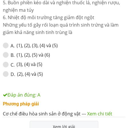
5. Buồn phiền kéo dài và nghiện thuốc lá, nghiện rượu,
nghiện ma túy
6. Nhiệt độ môi trường tăng giảm đột ngột
Những yếu tố gây rối loạn quá trình sinh trứng và làm
giảm khả năng sinh tinh trùng là
(1), (2), (3), (4) và (5)
A
.
(1), (2), (5) và (6)
B
.
(3), (4) và (5)
C
.
(2), (4) và (5)
D
.
Đáp án đúng:
A
Phương pháp giải
Cơ chế điều hòa sinh sản ở động vật
---
Xem chi tiết
Xem lời giải