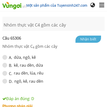
Một sản phẩm của Tuyensinh247.com
Nhóm thực vật C4 gồm các cây
Câu
65306
Nhận biết
Nhóm thực vật C
gồm các cây
4
dứa, ngô, kê
A
.
kê, rau dền, dứa
B
.
rau dền, lúa, rêu
C
.
ngô, kê, rau dền
D
.
Đáp án đúng:
D
Phương pháp giải