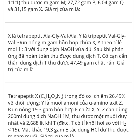
1:1:1) thu được m gam M; 27,72 gam P; 6,04 gam Q
và 31,15 gam X. Giá trị của m là:
X là tetrapeptit Ala-Gly-Val-Ala.
Y là tripeptit Val-Gly-
Val. Đun nóng m gam hỗn hợp chứa X, Y theo tỉ lệ
mol 1 : 3 với dung dịch NaOH vừa đủ. Sau khi phản
ứng đã hoàn toàn thu được dung dịch T. Cô cạn cẩn
thận dung dịch T thu được 47,49 gam chất rắn. Giá
trị của m là
Tetrapeptit X (C
H
O
N
) trong đó oxi chiếm 26,49%
x
y
5
t
về khối lượng; Y là muối amoni của α-amino axit Z.
Đun nóng 19,3 gam hỗn hợp E chứa X, Y, Z cần dùng
200ml dung dịch NaOH 1M, thu được một muối duy
nhất và 2,688 lít khí T (đktc, T có tỉ khối hơi so với H
2
< 15). Mặt khác 19,3 gam E tác dụng HCl dư thu được
m gam muối. Giá trị của m là