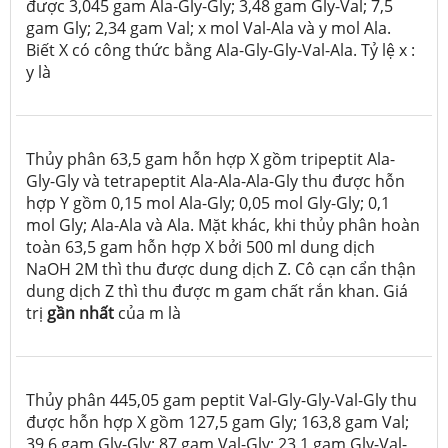
được 3,045 gam Ala-Gly-Gly; 3,48 gam Gly-Val; 7,5
gam Gly; 2,34 gam Val; x mol Val-Ala và y mol Ala.
Biết X có công thức bằng Ala-Gly-Gly-Val-Ala. Tỷ lệ x :
y là
Thủy phân 63,5 gam hỗn hợp X gồm tripeptit Ala-
Gly-Gly và tetrapeptit Ala-Ala-Ala-Gly thu được hỗn
hợp Y gồm 0,15 mol Ala-Gly; 0,05 mol Gly-Gly; 0,1
mol Gly; Ala-Ala và Ala. Mặt khác, khi thủy phân hoàn
toàn 63,5 gam hỗn hợp X bởi 500 ml dung dịch
NaOH 2M thì thu được dung dịch Z. Cô cạn cẩn thận
dung dịch Z thì thu được m gam chất rắn khan. Giá
trị
gần nhất
của m là
Thủy phân 445,05 gam peptit Val-Gly-Gly-Val-Gly thu
được hỗn hợp X gồm 127,5 gam Gly; 163,8 gam Val;
39,6 gam Gly-Gly; 87 gam Val-Gly; 23,1 gam Gly-Val-