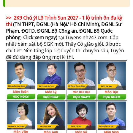
>> 2K9 Chú ý! Lộ Trình Sun 2027 - 1 lộ trình ôn đa kỳ
thi
(TN THPT, ĐGNL (Hà Nội/ Hồ Chí Minh), ĐGNL Sư
Phạm, ĐGTD, ĐGNL Bộ Công an, ĐGNL Bộ Quốc
phòng
-
Click xem ngay
)
tại Tuyensinh247.com.
Cập
nhật bám sát bộ SGK mới, Thầy Cô giáo giỏi, 3 bước
chi tiết: Nền tảng lớp 12; Luyện thi chuyên sâu; Luyện
đề đủ dạng đáp ứng mọi kì thi.