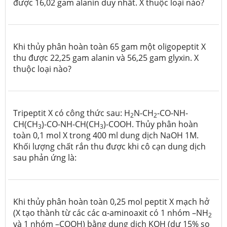
được 16,02 gam alanin duy nhất. X thuộc loại nào?
Khi thủy phân hoàn toàn 65 gam một oligopeptit X
thu được 22,25 gam alanin và 56,25 gam glyxin. X
thuộc loại nào?
Tripeptit X có công thức sau: H
N-CH
-CO-NH-
2
2
CH(CH
)-CO-NH-CH(CH
)-COOH. Thủy phân hoàn
3
3
toàn 0,1 mol X trong 400 ml dung dịch NaOH 1M.
Khối lượng chất rắn thu được khi cô cạn dung dịch
sau phản ứng là:
Khi thủy phân hoàn toàn 0,25 mol peptit X mạch hở
(X tạo thành từ các các α-aminoaxit có 1 nhóm –NH
2
và 1 nhóm –COOH) bằng dung dịch KOH (dư 15% so