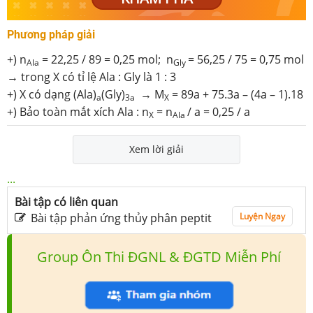
Phương pháp giải
+) n
= 22,25 / 89 = 0,25 mol; n
= 56,25 / 75 = 0,75 mol
Ala
Gly
→ trong X có tỉ lệ Ala : Gly là 1 : 3
+) X có dạng (Ala)
(Gly)
→ M
= 89a + 75.3a – (4a – 1).18
a
3a
X
+) Bảo toàn mắt xích Ala : n
= n
/ a = 0,25 / a
X
Ala
Xem lời giải
...
Bài tập có liên quan
Bài tập phản ứng thủy phân peptit
Luyện Ngay
Group Ôn Thi ĐGNL & ĐGTD Miễn Phí