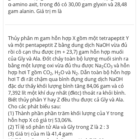
α-amino axit, trong đó có 30,00 gam glyxin và 28,48
gam alanin. Giá trị m là
Thủy phân m gam hỗn hợp X gồm một tetrapeptit Y
và một pentapeptit Z bằng dung dịch NaOH vừa đủ
rồi cô cạn thu được (m + 23,7) gam hỗn hợp muối
của Gly và Ala. Đốt cháy toàn bộ lượng muối sinh ra
bằng một lượng oxi vừa đủ thu được Na
CO
và hỗn
2
3
hợp hơi T gồm CO
, H
O và N
. Dẫn toàn bộ hỗn hợp
2
2
2
hơi T đi rất chậm qua bình đựng dung dịch NaOH
đặc dư thấy khối lượng bình tăng 84,06 gam và có
7,392 lít một khí duy nhất (đktc) thoát ra khỏi bình.
Biết thủy phân Y hay Z đều thu được cả Gly và Ala.
Cho các phát biểu sau:
(1) Thành phần phần trăm khối lượng của Y trong
hỗn hợp X có giá trị 53,06%.
(2) Tỉ lệ số phân tử Ala và Gly trong Z là 2 : 3
(3) Giá trị của m là 41,4 gam