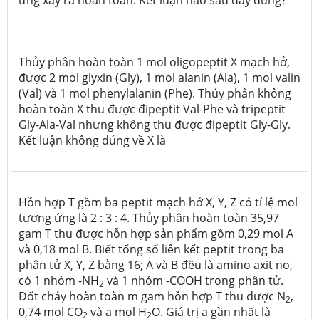
ứng xảy ra hoàn toàn. Kết luận nào sau đây đúng?
Thủy phân hoàn toàn 1 mol oligopeptit X mạch hở,
được 2 mol glyxin (Gly), 1 mol alanin (Ala), 1 mol valin
(Val) và 1 mol phenylalanin (Phe). Thủy phân không
hoàn toàn X thu được đipeptit Val-Phe và tripeptit
Gly-Ala-Val nhưng không thu được đipeptit Gly-Gly.
Kết luận không đúng về X là
Hỗn hợp T gồm ba peptit mạch hở X, Y, Z có tỉ lệ mol
tương ứng là 2 : 3 : 4. Thủy phân hoàn toàn 35,97
gam T thu được hỗn hợp sản phẩm gồm 0,29 mol A
và 0,18 mol B. Biết tổng số liên kết peptit trong ba
phân tử X, Y, Z bằng 16; A và B đều là amino axit no,
có 1 nhóm -NH
và 1 nhóm -COOH trong phân tử.
2
Đốt cháy hoàn toàn m gam hỗn hợp T thu được N
,
2
0,74 mol CO
và a mol H
O. Giá trị a gần nhất là
2
2