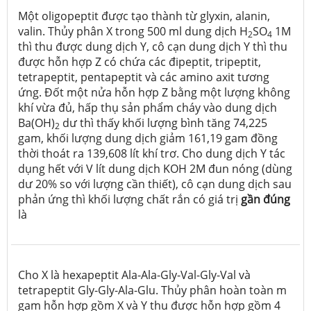
Một oligopeptit được tạo thành từ glyxin, alanin,
valin. Thủy phân X trong 500 ml dung dịch H
SO
1M
2
4
thì thu được dung dịch Y, cô cạn dung dịch Y thì thu
được hỗn hợp Z có chứa các đipeptit, tripeptit,
tetrapeptit, pentapeptit và các amino axit tương
ứng. Đốt một nửa hỗn hợp Z bằng một lượng không
khí vừa đủ, hấp thụ sản phẩm cháy vào dung dịch
Ba(OH)
dư thì thấy khối lượng bình tăng 74,225
2
gam, khối lượng dung dịch giảm 161,19 gam đồng
thời thoát ra 139,608 lít khí trơ. Cho dung dịch Y tác
dụng hết với V lít dung dịch KOH 2M đun nóng (dùng
dư 20% so với lượng cần thiết), cô cạn dung dịch sau
phản ứng thì khối lượng chất rắn có giá trị
gần đúng
là
Cho X là hexapeptit Ala-Ala-Gly-Val-Gly-Val và
tetrapeptit Gly-Gly-Ala-Glu. Thủy phân hoàn toàn m
gam hỗn hợp gồm X và Y thu được hỗn hợp gồm 4