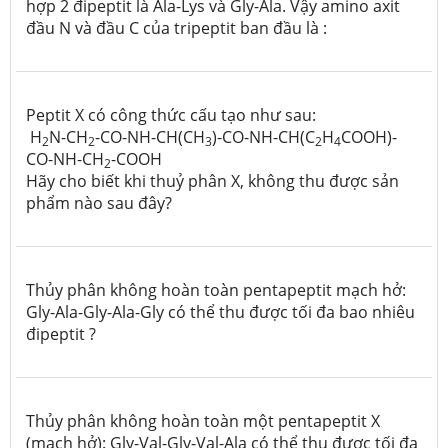
hợp 2 đipeptit là Ala-Lys và Gly-Ala. Vậy amino axit
đầu N và đầu C của tripeptit ban đầu là :
Peptit X có công thức cấu tạo như sau:
H
N-CH
-CO-NH-CH(CH
)-CO-NH-CH(C
H
COOH)-
2
2
3
2
4
CO-NH-CH
-COOH
2
Hãy cho biết khi thuỷ phân X, không thu được sản
phẩm nào sau đây?
Thủy phân không hoàn toàn pentapeptit mạch hở:
Gly-Ala-Gly-Ala-Gly có thể thu được tối đa bao nhiêu
đipeptit ?
Thủy phân không hoàn toàn một pentapeptit X
(mạch hở): Gly-Val-Gly-Val-Ala có thể thu được tối đa