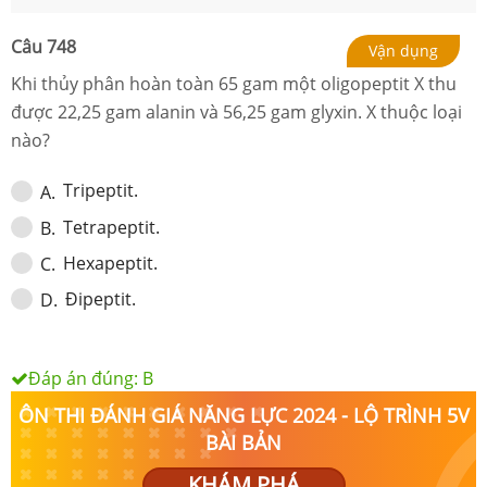
Câu
748
Vận dụng
Khi thủy phân hoàn toàn 65 gam một oligopeptit X thu
được 22,25 gam alanin và 56,25 gam glyxin. X thuộc loại
nào?
Tripeptit.
A
.
Tetrapeptit.
B
.
Hexapeptit.
C
.
Đipeptit.
D
.
Đáp án đúng:
B
ÔN THI ĐÁNH GIÁ NĂNG LỰC 2024 - LỘ TRÌNH 5V
BÀI BẢN
KHÁM PHÁ