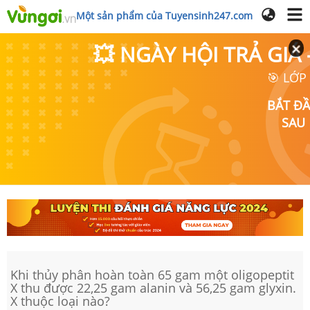
Một sản phẩm của Tuyensinh247.com
💥 NGÀY HỘI TRẢ GI
🎯 LỚP
BẮT Đ
SAU
Khi thủy phân hoàn toàn 65 gam một oligopeptit
X thu được 22,25 gam alanin và 56,25 gam glyxin.
X thuộc loại nào?