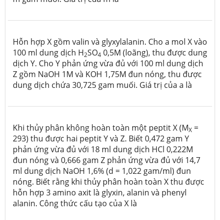
Hỗn hợp X gồm valin và glyxylalanin. Cho a mol X vào
100 ml dung dịch H
SO
0,5M (loãng), thu được dung
2
4
dịch Y. Cho Y phản ứng vừa đủ với 100 ml dung dịch
Z gồm NaOH 1M và KOH 1,75M đun nóng, thu được
dung dịch chứa 30,725 gam muối. Giá trị của a là
Khi thủy phân không hoàn toàn một peptit X (M
=
X
293) thu được hai peptit Y và Z. Biết 0,472 gam Y
phản ứng vừa đủ với 18 ml dung dịch HCl 0,222M
đun nóng và 0,666 gam Z phản ứng vừa đủ với 14,7
ml dung dịch NaOH 1,6% (d = 1,022 gam/ml) đun
nóng. Biết rằng khi thủy phân hoàn toàn X thu được
hỗn hợp 3 amino axit là glyxin, alanin và phenyl
alanin. Công thức cấu tạo của X là