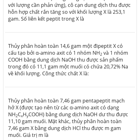
với lượng cần phản ứng), cô cạn dung dịch thu được
hỗn hợp chất rắn tăng so với khối lượng X là 253,1
gam. Số liên kết peptit trong X là
Thủy phân hoàn toàn 14,6 gam một đipeptit X có
cấu tạo bởi α-amino axit có 1 nhóm NH
và 1 nhóm
2
COOH bằng dung dịch NaOH thu được sản phẩm
trong đó có 11,1 gam một muối có chứa 20,72% Na
về khối lượng. Công thức chất X là:
Thủy phân hoàn toàn 7,46 gam pentapeptit mạch
hở X (được tạo nên từ các α-amino axit có dạng
NH
C
H
COOH) bằng dung dịch NaOH dư thu được
2
x
y
11,10 gam muối. Mặt khác, thủy phân hoàn toàn
7,46 gam X bằng dung dịch HCl thu được m gam
muối. Giá trị m là