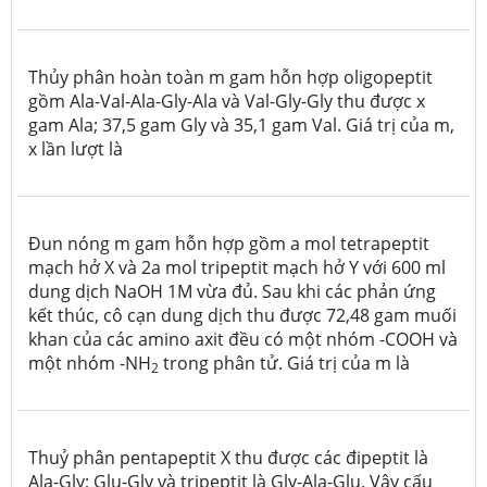
Thủy phân hoàn toàn m gam hỗn hợp oligopeptit
gồm Ala-Val-Ala-Gly-Ala và Val-Gly-Gly thu được x
gam Ala; 37,5 gam Gly và 35,1 gam Val. Giá trị của m,
x lần lượt là
Đun nóng m gam hỗn hợp gồm a mol tetrapeptit
mạch hở X và 2a mol tripeptit mạch hở Y với 600 ml
dung dịch NaOH 1M vừa đủ. Sau khi các phản ứng
kết thúc, cô cạn dung dịch thu được 72,48 gam muối
khan của các amino axit đều có một nhóm -COOH và
một nhóm -NH
trong phân tử. Giá trị của m là
2
Thuỷ phân pentapeptit X thu được các đipeptit là
Ala-Gly; Glu-Gly và tripeptit là Gly-Ala-Glu. Vậy cấu