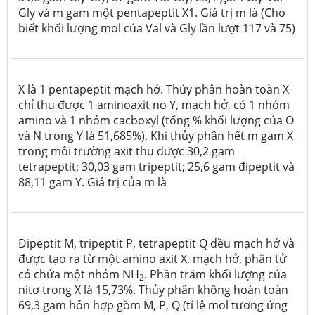
Gly và m gam một pentapeptit X1. Giá trị m là (Cho
biết khối lượng mol của Val và Gly lần lượt 117 và 75)
X là 1 pentapeptit mạch hở. Thủy phân hoàn toàn X
chỉ thu được 1 aminoaxit no Y, mạch hở, có 1 nhóm
amino và 1 nhóm cacboxyl (tổng % khối lượng của O
và N trong Y là 51,685%). Khi thủy phân hết m gam X
trong môi trường axit thu được 30,2 gam
tetrapeptit; 30,03 gam tripeptit; 25,6 gam đipeptit và
88,11 gam Y. Giá trị của m là
Đipeptit M, tripeptit P, tetrapeptit Q đều mạch hở và
được tạo ra từ một amino axit X, mạch hở, phân tử
có chứa một nhóm NH
. Phần trăm khối lượng của
2
nitơ trong X là 15,73%. Thủy phân không hoàn toàn
69,3 gam hỗn hợp gồm M, P, Q (tỉ lệ mol tương ứng