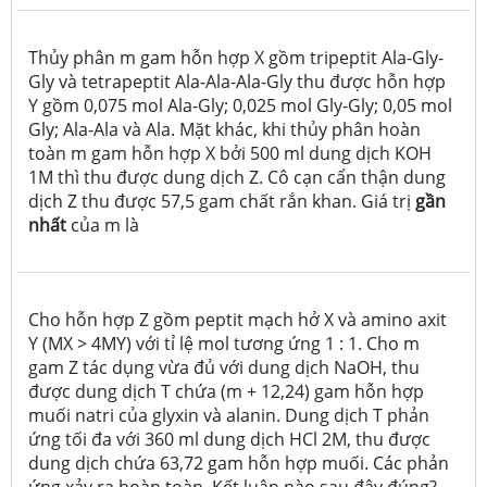
Thủy phân m gam hỗn hợp X gồm tripeptit Ala-Gly-
Gly và tetrapeptit Ala-Ala-Ala-Gly thu được hỗn hợp
Y gồm 0,075 mol Ala-Gly; 0,025 mol Gly-Gly; 0,05 mol
Gly; Ala-Ala và Ala. Mặt khác, khi thủy phân hoàn
toàn m gam hỗn hợp X bởi 500 ml dung dịch KOH
1M thì thu được dung dịch Z. Cô cạn cẩn thận dung
dịch Z thu được 57,5 gam chất rắn khan. Giá trị
gần
nhất
của m là
Cho hỗn hợp Z gồm peptit mạch hở X và amino axit
Y (M
X
> 4M
Y
) với tỉ lệ mol tương ứng 1 : 1. Cho m
gam Z tác dụng vừa đủ với dung dịch NaOH, thu
được dung dịch T chứa (m + 12,24) gam hỗn hợp
muối natri của glyxin và alanin. Dung dịch T phản
ứng tối đa với 360 ml dung dịch HCl 2M, thu được
dung dịch chứa 63,72 gam hỗn hợp muối. Các phản