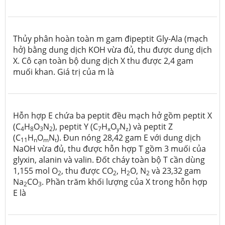
Thủy phân hoàn toàn m gam đipeptit Gly-Ala (mạch
hở) bằng dung dịch KOH vừa đủ, thu được dung dịch
X. Cô cạn toàn bộ dung dịch X thu được 2,4 gam
muối khan. Giá trị của m là
Hỗn hợp E chứa ba peptit đều mạch hở gồm peptit X
(C
H
O
N
), peptit Y (C
H
O
N
) và peptit Z
4
8
3
2
7
x
y
z
(C
H
O
N
). Đun nóng 28,42 gam E với dung dịch
11
n
m
t
NaOH vừa đủ, thu được hỗn hợp T gồm 3 muối của
glyxin, alanin và valin. Đốt cháy toàn bộ T cần dùng
1,155 mol O
, thu được CO
, H
O, N
và 23,32 gam
2
2
2
2
Na
CO
. Phần trăm khối lượng của X trong hỗn hợp
2
3
E là