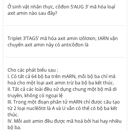
Ở sinh vật nhân thực, côđon 5’AUG 3’ mã hóa loạỉ
axit amin nào sau đây?
Triplet 3’TAG5’ mã hóa axit amin izôlơxin, tARN vận
chuyển axit amin này có anticôđon là
Cho các phát biểu sau :
I. Có tất cả 64 bộ ba trên mARN, mỗi bộ ba chỉ mã
hoá cho một loại axit amin trừ ba bộ ba kết thúc.
II. Tất cả các loài đều sử dụng chung một bộ mã di
truyền, không có ngoại lệ
III. Trong một đoạn phân tử mARN chỉ được cấu tạo
từ 2 loại nuclêôtit là A và U vẫn có thể có bộ ba kết
thúc.
IV. Mỗi axit amin đều được mã hoá bởi hai hay nhiều
bộ ba.