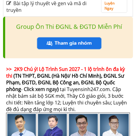
Bài tập lý thuyết về gen và mã di
Luyện
Ngay
truyền
Group Ôn Thi ĐGNL & ĐGTD Miễn Phí
>> 2K9 Chú ý! Lộ Trình Sun 2027 - 1 lộ trình ôn đa kỳ
thi
(TN THPT, ĐGNL (Hà Nội/ Hồ Chí Minh), ĐGNL Sư
Phạm, ĐGTD, ĐGNL Bộ Công an, ĐGNL Bộ Quốc
phòng
-
Click xem ngay
)
tại Tuyensinh247.com.
Cập
nhật bám sát bộ SGK mới, Thầy Cô giáo giỏi, 3 bước
chi tiết: Nền tảng lớp 12; Luyện thi chuyên sâu; Luyện
đề đủ dạng đáp ứng mọi kì thi.