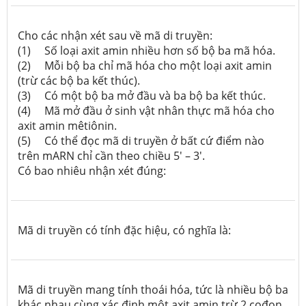
Cho các nhận xét sau về mã di truyền:
(1)
Số
loại
axit amin nhiều hơn số bộ ba mã hóa.
(2)
Mỗ
i
bộ ba chỉ mã hóa cho một
loại
axit amin
(trừ các bộ ba kết thúc)
.
(3)
Có
một
bộ ba mở đầu và
ba
bộ ba kết thúc.
(4)
Mã mở đầu ở sinh vật nhân thực mã hóa cho
axit amin mêtiônin.
(5)
Có thể đọc mã di truyền ở bất cứ điểm nào
trên mARN chỉ cần theo chiều 5' – 3'.
Có bao nhiêu nhận xét đúng:
Mã di truyền có tính đặc hiệu, có nghĩa là:
Mã di truyền mang tính thoái hóa, tức là nhiều bộ ba
khác nhau cùng xác định một
axit
amin trừ
2 cođon