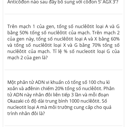
Anticôđon nào sau đây bổ sung với côđon 5’ AGX 3'?
Trên mạch 1 của gen, tổng số nuclêôtit loại A và G
bằng 50% tổng số nuclêôtit của mạch. Trên mạch 2
của gen này, tổng số nuclêôtit loại A và X bằng 60%
và tổng số nuclêôtit loại X và G bằng 70% tổng số
nuclêôtit của mạch. Tỉ lệ % số nucleotit loại G của
mạch 2 của gen là?
Một phân tử ADN vi khuẩn có tổng số 100 chu kì
xoắn và ađênin chiếm 20% tổng số nuclêôtit. Phân
tử ADN này nhân đôi liên tiếp 3 lần và mỗi đoạn
Okazaki có độ dài trung bình 1000 nuclêôtit. Số
nucleotit loại A mà môi trường cung cấp cho quá
trình nhân đôi là?