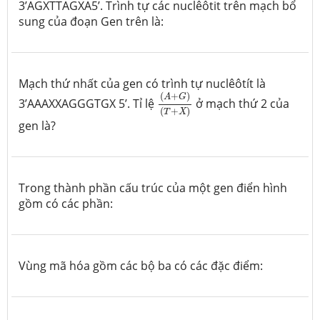
3’AGXTTAGXA5’. Trình tự các nuclêôtit trên mạch bổ
sung của đoạn Gen trên là:
Mạch thứ nhất của gen có trình tự nuclêôtít là
(
A
+
G
)
(
T
+
X
)
(
+
)
A
G
3’AAAXXAGGGTGX 5’. Tỉ lệ
ở
mạch thứ 2 của
(
+
)
T
X
gen là?
Trong thành phần cấu trúc của một gen điển hình
gồm có các phần:
Vùng mã hóa gồm các bộ ba có các đặc điểm: