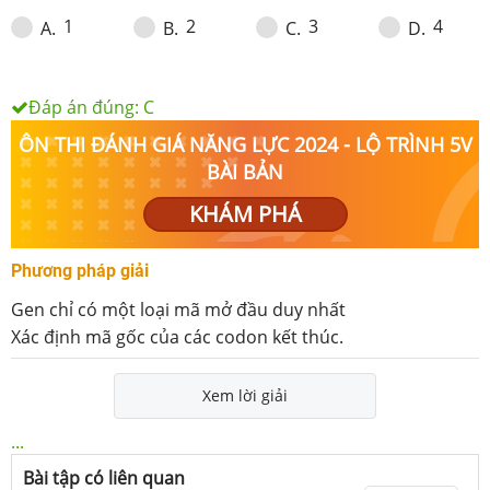
1
2
3
4
A
.
B
.
C
.
D
.
Đáp án đúng:
C
ÔN THI ĐÁNH GIÁ NĂNG LỰC 2024 - LỘ TRÌNH 5V
BÀI BẢN
KHÁM PHÁ
Phương pháp giải
Gen chỉ có một loại mã mở đầu duy nhất
Xác định mã gốc của các codon kết thúc.
Xem lời giải
...
Bài tập có liên quan