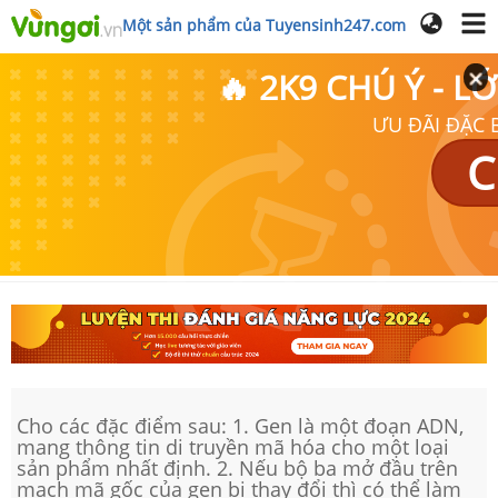
Một sản phẩm của Tuyensinh247.com
🔥 2K9 CHÚ Ý - 
ƯU ĐÃI ĐẶC B
C
Cho các đặc điểm sau: 1. Gen là một đoạn ADN,
mang thông tin di truyền mã hóa cho một loại
sản phẩm nhất định. 2. Nếu bộ ba mở đầu trên
mạch mã gốc của gen bị thay đổi thì có thể làm