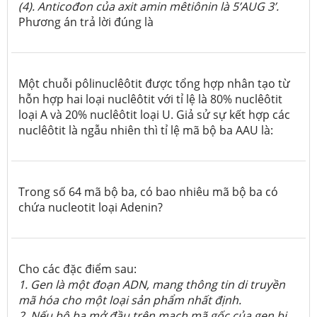
(4). A
nticođon của axit amin mêtiônin là 5’AUG
3’.
Phương án trả lời đúng là
Một chuỗi pôlinuclêôtit được tổng hợp nhân tạo từ
hỗn hợp hai loại nuclêôtit với tỉ lệ là 80% nuclêôtit
loại A và 20% nuclêôtit loại U. Giả sử sự kết hợp các
nuclêôtit là ngẫu nhiên thì tỉ lệ mã bộ ba AAU là
:
Trong số 64 mã bộ ba, có bao nhiêu mã bộ ba có
chứa nucleotit loại Adenin?
Cho các đặc điểm sau:
1. Gen là một đoạn ADN, mang thông tin di truyền
mã hóa cho một loại sản phẩm nhất định.
2. Nếu bộ ba mở đầu trên mạch mã gốc của gen bị