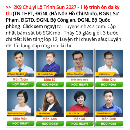
>> 2K9 Chú ý! Lộ Trình Sun 2027 - 1 lộ trình ôn đa kỳ
thi
(TN THPT, ĐGNL (Hà Nội/ Hồ Chí Minh), ĐGNL Sư
Phạm, ĐGTD, ĐGNL Bộ Công an, ĐGNL Bộ Quốc
phòng
-
Click xem ngay
)
tại Tuyensinh247.com.
Cập
nhật bám sát bộ SGK mới, Thầy Cô giáo giỏi, 3 bước
chi tiết: Nền tảng lớp 12; Luyện thi chuyên sâu; Luyện
đề đủ dạng đáp ứng mọi kì thi.