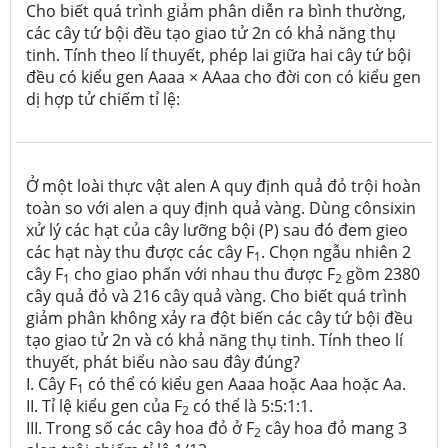
Cho biết quá trình giảm phân diễn ra bình thường,
các cây tứ bội đều tạo giao tử 2n có khả năng thụ
tinh. Tính theo lí thuyết, phép lai giữa hai cây tứ bội
đều có kiểu gen Aaaa × AAaa cho đời con có kiểu gen
dị hợp tử chiếm tỉ lệ:
Ở một loài thực vật alen A quy định quả đỏ trội hoàn
toàn so với alen a quy định quả vàng. Dùng cônsixin
xử lý các hạt của cây lưỡng bội (P) sau đó đem gieo
các hạt này thu được các cây F
. Chọn ngẫu nhiên 2
1
cây F
cho giao phấn với nhau thu được F
gồm 2380
1
2
cây quả đỏ và 216 cây quả vàng. Cho biết quá trình
giảm phân không xảy ra đột biến các cây tứ bội đều
tạo giao tử 2n và có khả năng thụ tinh. Tính theo lí
thuyết, phát biểu nào sau đây đúng?
I. Cây F
có thể có kiểu gen Aaaa hoặc Aaa hoặc Aa.
1
II. Tỉ lệ kiểu gen của F
có thể là 5:5:1:1.
2
III. Trong số các cây hoa đỏ ở F
cây hoa đỏ mang 3
2