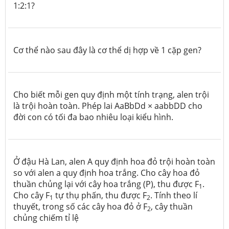
1:2:1?
Cơ thể nào sau đây là cơ thể dị hợp về 1 cặp gen?
Cho biết mỗi gen quy định một tính trạng, alen trội
là trội hoàn toàn. Phép lai AaBbDd × aabbDD cho
đời con có tối đa bao nhiêu loại kiểu hình.
Ở đậu Hà Lan, alen A quy định hoa đỏ trội hoàn toàn
so với alen a quy định hoa trắng. Cho cây hoa đỏ
thuần chủng lại với cây hoa trắng (P), thu được F
.
1
Cho cây F
tự thụ phấn, thu được F
. Tính theo lí
1
2
thuyết, trong số các cây hoa đỏ ở F
, cây thuần
2
chủng chiếm tỉ lệ