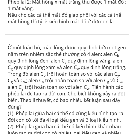
Phép lai 2: Mắt hồng x mắt trắng thu được 1 mắt đỏ :
1 mắt vàng.
Nếu cho các cá thể mắt đỏ giao phối với các cá thể
mắt hồng thì tỷ lệ kiểu hình mắt đỏ ở đời con là
Ở một loài thú, màu lông được quy định bởi một gen
nằm trên nhiễm sắc thể thường có 4 alen: alen C
b
quy định lông đen, alen C
quy định lông vàng, alen
y
C
quy định lông xám và alen C
quy định lông trắng.
g
w
Trong đó alen C
trội hoàn toàn so với các alen C
,
b
y
C
và C
; alen C
trội hoàn toàn so với alen C
và C
;
g
w
y
g
w
alen C
trội hoàn toàn so với alen C
. Tiến hành các
g
w
phép lai để tạo ra đời con. Cho biết không xảy ra đột
biến. Theo lí thuyết, có bao nhiêu kết luận sau đây
đúng?
(1). Phép lai giữa hai cá thể có cùng kiểu hình tạo ra
đời con có tối đa 4 loại kiểu gen và 3 loại kiểu hình.
(2). Phép lai giữa hai cá thể có kiểu hình khác nhau
luôn tạo ra đời con có nhiều loại kiểu gen và nhiều