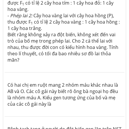
được F
có tỉ lệ 2 cây hoa tím : 1 cây hoa đỏ: 1 cây
1
hoa vàng.
-
Phép lai 2:
Cây hoa vàng lai với cây hoa hồng (P),
thu được F
có tỉ lệ 2 cây hoa vàng : 1 cây hoa hồng :
1
1 cây hoa trắng.
Biết rằng không xảy ra đột biến, không xét đến vai
trò của bố mẹ trong phép lai. Cho 2 cá thể lai với
nhau, thu được đời con có kiểu hình hoa vàng. Tính
theo lí thuyết, có tối đa bao nhiêu sơ đồ lai thỏa
mãn?
Có hai chị em ruột mang 2 nhóm máu khác nhau là
AB và O. Các cô gái này biết rõ ông bà ngoại họ đều
là nhóm máu A. Kiểu gen tương ứng của bố và mẹ
của các cô gái này là
Bệnh tạch tạng ở người do đột biến gen lặn trên NST