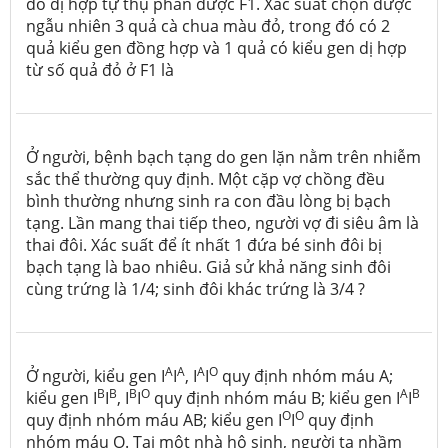
đỏ dị hợp tự thụ phấn được F1. Xác suất chọn được
ngẫu nhiên 3 quả cà chua màu đỏ, trong đó có 2
quả kiểu gen đồng hợp và 1 quả có kiểu gen dị hợp
từ số quả đỏ ở F1 là
Ở người, bệnh bạch tạng do gen lặn nằm trên nhiễm
sắc thể thường quy định. Một cặp vợ chồng đều
bình thường nhưng sinh ra con đầu lòng bị bạch
tạng. Lần mang thai tiếp theo, người vợ đi siêu âm là
thai đôi. Xác suất để ít nhất 1 đứa bé sinh đôi bị
bạch tạng là bao nhiêu. Giả sử khả năng sinh đôi
cùng trứng là 1/4; sinh đôi khác trứng là 3/4 ?
A
A
A
O
Ở người, kiểu gen I
I
, I
I
quy định nhóm máu A;
B
B
B
O
A
B
kiểu gen I
I
, I
I
quy định nhóm máu B; kiểu gen I
I
O
O
quy định nhóm máu AB; kiểu gen I
I
quy định
nhóm máu O. Tại một nhà hộ sinh, người ta nhầm