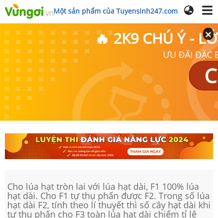
Một sản phẩm của Tuyensinh247.com
🔥 2K9 CHÚ Ý - 
ƯU ĐÃI ĐẶC B
C
Cho lúa hạt tròn lai với lúa hạt dài, F1 100% lúa
hạt dài. Cho F1 tự thụ phấn được F2. Trong số lúa
hạt dài F2, tính theo lí thuyết thì số cây hạt dài khi
tự thụ phấn cho F3 toàn lúa hạt dài chiếm tỉ lệ