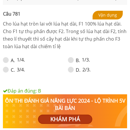
Câu
781
Vận dụng
Cho lúa hạt tròn lai với lúa hạt dài, F1 100% lúa hạt dài.
Cho F1 tự thụ phấn được F2. Trong số lúa hạt dài F2, tính
theo lí thuyết thì số cây hạt dài khi tự thụ phấn cho F3
toàn lúa hạt dài chiếm tỉ lệ
1/4.
1/3.
A
.
B
.
3/4.
2/3.
C
.
D
.
Đáp án đúng:
B
ÔN THI ĐÁNH GIÁ NĂNG LỰC 2024 - LỘ TRÌNH 5V
BÀI BẢN
KHÁM PHÁ