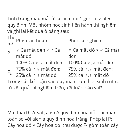
Tính trạng màu mắt ở cá kiếm do 1 gen có 2 alen
quy định. Một nhóm học sinh tiến hành thí nghiệm
và ghi lai kết quả ở bảng sau:
Thế
Phép lai thuận
Phép lai nghịch
hệ
♀ Cá mắt đen × ♂ Cá
♀ Cá mắt đỏ × ♂ Cá mắt
P
mắt đỏ
đen
F
100% Cá ♂,♀ mắt đen
100% Cá ♂,♀ mắt đen
1
75% cá ♂,♀ mắt đen:
75% cá ♂,♀ mắt đen:
F
2
25% cá ♂,♀ mắt đỏ
25% cá ♂,♀ mắt đỏ
Trong các kết luận sau đây mà nhóm học sinh rút ra
từ kết quả thí nghiệm trên, kết luận nào sai?
Một loài thực vật, alen A quy định hoa đỏ trội hoàn
toàn so với alen a quy định hoa trắng, Phép lai P:
Cây hoa đỏ × Cây hoa đỏ, thu được F
gồm toàn cây
1