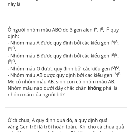
này là
A
B
O
Ở người nhóm máu ABO do 3 gen alen I
, I
, I
quy
định:
A
A
- Nhóm máu A được quy định bởi các kiểu gen I
I
,
A
O
I
I
.
B
B
- Nhóm máu B được quy định bởi các kiểu gen I
I
,
B
O
I
I
.
O
O
- Nhóm máu O được quy định bởi các kiểu gen I
I
.
A
B
- Nhóm máu AB được quy định bởi các kiểu gen I
I
Mẹ có nhóm máu AB, sinh con có nhóm máu AB.
Nhóm máu nào dưới đây chắc chắn
không
phải là
nhóm máu của người bố?
Ở cà chua, A quy định quả đỏ, a quy định quả
vàng.Gen trội là trội hoàn toàn. Khi cho cà chua quả