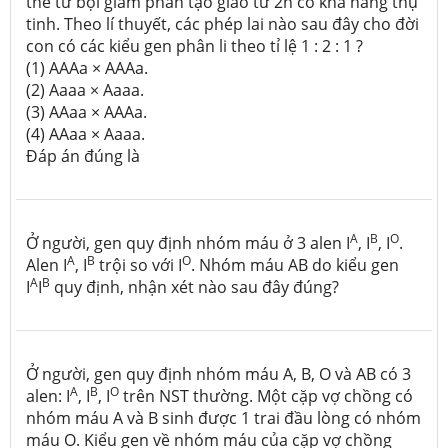
thể tứ bội giảm phân tạo giao tử 2n có khả năng thụ
tinh. Theo lí thuyết, các phép lai nào sau đây cho đời
con có các kiểu gen phân li theo tỉ lệ 1 : 2 : 1 ?
(1) AAAa × AAAa.
(2) Aaaa × Aaaa.
(3) AAaa × AAAa.
(4) AAaa × Aaaa.
Đáp án đúng là
A
B
O
Ở người, gen quy định nhóm máu ở 3 alen I
, I
, I
.
A
B
O
Alen I
, I
trội so với I
. Nhóm máu AB do kiểu gen
A
B
I
I
quy định, nhận xét nào sau đây đúng?
Ở người, gen quy định nhóm máu A, B, O và AB có 3
A
B
O
alen: I
, I
, I
trên NST thường. Một cặp vợ chồng có
nhóm máu A và B sinh được 1 trai đầu lòng có nhóm
máu O. Kiểu gen về nhóm máu của cặp vợ chồng