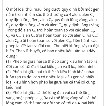
Ở một loài thú, màu lông được quy định bởi một gen
nằm trên nhiễm sắc thể thường có 4 alen: alen C
b
quy định lông đen, alen C
quy định lông vàng, alen
y
C
quy định lông xám và alen C
quy định lông trắng.
g
w
Trong đó alen C
trội hoàn toàn so với các alen C
,
b
y
C
và C
; alen C
trội hoàn toàn so với alen C
và C
;
g
w
y
g
w
alen C
trội hoàn toàn so với alen C
. Tiến hành các
g
w
phép lai để tạo ra đời con. Cho biết không xảy ra đột
biến. Theo lí thuyết, có bao nhiêu kết luận sau đây
đúng?
(1). Phép lai giữa hai cá thể có cùng kiểu hình tạo ra
đời con có tối đa 4 loại kiểu gen và 3 loại kiểu hình.
(2). Phép lai giữa hai cá thể có kiểu hình khác nhau
luôn tạo ra đời con có nhiều loại kiểu gen và nhiều
loại kiểu hình hơn phép lai giữa hai cá thể có cùng
kiểu hình.
(3). Phép lai giữa cá thể lông đen với cá thể lông
vàng hoặc phép lai giữa cá thể lông vàng với cá thể
lông xám có thể tạo ra đời con có tối đa 4 loại kiểu