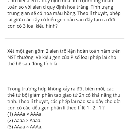
Cho biết alen D quy định hoa đỏ trội không hoàn
toàn so với alen d quy định hoa trắng. Tính trạng
trung gian sẽ có hoa màu hồng. Theo lí thuyết, phép
lai giữa các cây có kiểu gen nào sau đây tạo ra đời
con có 3 loại kiểu hình?
Xét một gen gôm 2 alen trội-lặn hoàn toàn nằm trên
NST thường. Về kiểu gen của P số loại phép lai cho
thế hệ sau đồng tính là
Trong trường hợp không xảy ra đột biến mới, các
thể tứ bội giảm phân tạo giao tử 2n có khả năng thụ
tinh. Theo lí thuyết, các phép lai nào sau đây cho đời
con có các kiểu gen phân li theo tỉ lệ 1 : 2 : 1 ?
(1) AAAa × AAAa.
(2) Aaaa × Aaaa.
(3) AAaa × AAAa.