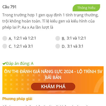
Câu
791
Thông hiểu
Trong trường hợp 1 gen quy định 1 tính trạng thường,
trội không hoàn toàn. Tỉ lệ kiểu gen và kiểu hình của
phép lai P: Aa x Aa lần lượt là
1:2:1 và 1:2:1
3:1 và 1:2:1
A
.
B
.
1:2:1 và 3:1
3:1 và 3:1
C
.
D
.
Đáp án đúng:
A
ÔN THI ĐÁNH GIÁ NĂNG LỰC 2024 - LỘ TRÌNH 5V
BÀI BẢN
KHÁM PHÁ
Phương pháp giải