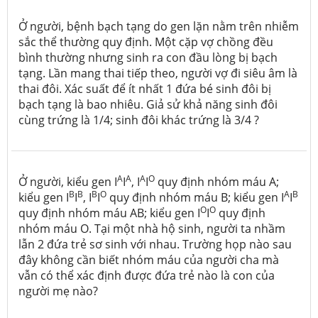
Ở người, bệnh bạch tạng do gen lặn nằm trên nhiễm
sắc thể thường quy định. Một cặp vợ chồng đều
bình thường nhưng sinh ra con đầu lòng bị bạch
tạng. Lần mang thai tiếp theo, người vợ đi siêu âm là
thai đôi. Xác suất để ít nhất 1 đứa bé sinh đôi bị
bạch tạng là bao nhiêu. Giả sử khả năng sinh đôi
cùng trứng là 1/4; sinh đôi khác trứng là 3/4 ?
A
A
A
O
Ở người, kiểu gen I
I
, I
I
quy định nhóm máu A;
B
B
B
O
A
B
kiểu gen I
I
, I
I
quy định nhóm máu B; kiểu gen I
I
O
O
quy định nhóm máu AB; kiểu gen I
I
quy định
nhóm máu O. Tại một nhà hộ sinh, người ta nhầm
lẫn 2 đứa trẻ sơ sinh với nhau. Trường họp nào sau
đây không cần biết nhóm máu của người cha mà
vẫn có thể xác định được đứa trẻ nào là con của
người mẹ nào?