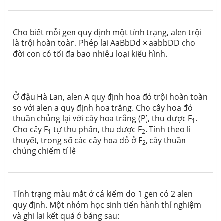
Cho biết mỗi gen quy định một tính trạng, alen trội
là trội hoàn toàn. Phép lai AaBbDd × aabbDD cho
đời con có tối đa bao nhiêu loại kiểu hình.
Ở đậu Hà Lan, alen A quy định hoa đỏ trội hoàn toàn
so với alen a quy định hoa trắng. Cho cây hoa đỏ
thuần chủng lại với cây hoa trắng (P), thu được F
.
1
Cho cây F
tự thụ phấn, thu được F
. Tính theo lí
1
2
thuyết, trong số các cây hoa đỏ ở F
, cây thuần
2
chủng chiếm tỉ lệ
Tính trạng màu mắt ở cá kiếm do 1 gen có 2 alen
quy định. Một nhóm học sinh tiến hành thí nghiệm
và ghi lai kết quả ở bảng sau: