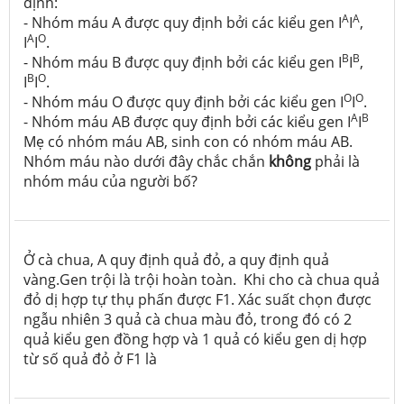
định:
A
A
- Nhóm máu A được quy định bởi các kiểu gen I
I
,
A
O
I
I
.
B
B
- Nhóm máu B được quy định bởi các kiểu gen I
I
,
B
O
I
I
.
O
O
- Nhóm máu O được quy định bởi các kiểu gen I
I
.
A
B
- Nhóm máu AB được quy định bởi các kiểu gen I
I
Mẹ có nhóm máu AB, sinh con có nhóm máu AB.
Nhóm máu nào dưới đây chắc chắn
không
phải là
nhóm máu của người bố?
Ở cà chua, A quy định quả đỏ, a quy định quả
vàng.Gen trội là trội hoàn toàn. Khi cho cà chua quả
đỏ dị hợp tự thụ phấn được F1. Xác suất chọn được
ngẫu nhiên 3 quả cà chua màu đỏ, trong đó có 2
quả kiểu gen đồng hợp và 1 quả có kiểu gen dị hợp
từ số quả đỏ ở F1 là