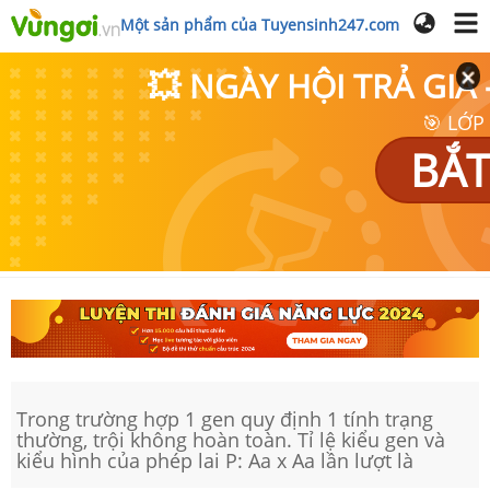
Một sản phẩm của Tuyensinh247.com
💥 NGÀY HỘI TRẢ GI
🎯 LỚP
BẮT
Trong trường hợp 1 gen quy định 1 tính trạng
thường, trội không hoàn toàn. Tỉ lệ kiểu gen và
kiểu hình của phép lai P: Aa x Aa lần lượt là