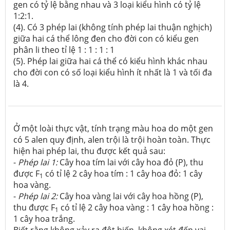
gen có tỷ lệ bằng nhau và 3 loại kiểu hình có tỷ lệ
1:2:1.
(4). Có 3 phép lai (không tính phép lai thuận nghịch)
giữa hai cá thể lông đen cho đời con có kiểu gen
phân li theo tỉ lệ 1 : 1 : 1 : 1
(5). Phép lai giữa hai cá thể có kiểu hình khác nhau
cho đời con có số loại kiểu hình ít nhất là 1 và tối đa
là 4.
Ở một loài thực vật, tính trạng màu hoa do một gen
có 5 alen quy định, alen trội là trội hoàn toàn. Thực
hiện hai phép lai, thu được kết quả sau:
-
Phép lai
1:
Cây hoa tím lai với cây hoa đỏ (P), thu
được F
có tỉ lệ 2 cây hoa tím : 1 cây hoa đỏ: 1 cây
1
hoa vàng.
-
Phép lai 2:
Cây hoa vàng lai với cây hoa hồng (P),
thu được F
có tỉ lệ 2 cây hoa vàng : 1 cây hoa hồng :
1
1 cây hoa trắng.
Biết rằng không xảy ra đột biến, không xét đến vai