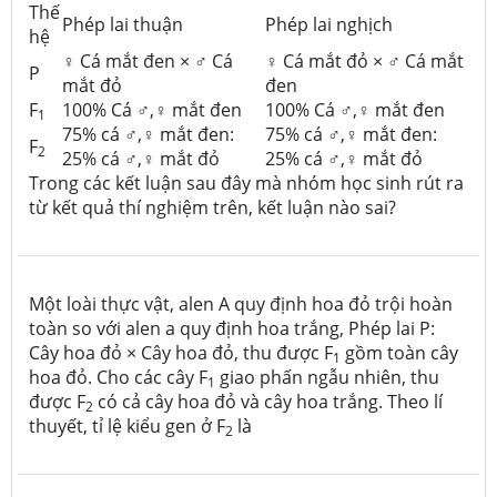
Thế
Phép lai thuận
Phép lai nghịch
hệ
♀ Cá mắt đen × ♂ Cá
♀ Cá mắt đỏ × ♂ Cá mắt
P
mắt đỏ
đen
F
100% Cá ♂,♀ mắt đen
100% Cá ♂,♀ mắt đen
1
75% cá ♂,♀ mắt đen:
75% cá ♂,♀ mắt đen:
F
2
25% cá ♂,♀ mắt đỏ
25% cá ♂,♀ mắt đỏ
Trong các kết luận sau đây mà nhóm học sinh rút ra
từ kết quả thí nghiệm trên, kết luận nào sai?
Một loài thực vật, alen A quy định hoa đỏ trội hoàn
toàn so với alen a quy định hoa trắng, Phép lai P:
Cây hoa đỏ × Cây hoa đỏ, thu được F
gồm toàn cây
1
hoa đỏ. Cho các cây F
giao phấn ngẫu nhiên, thu
1
được F
có cả cây hoa đỏ và cây hoa trắng. Theo lí
2
thuyết, tỉ lệ kiểu gen ở F
là
2