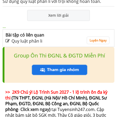
Sử dụng quy luật phân li với trội không hoàn toàn.
Xem lời giải
...
Bài tập có liên quan
Quy luật phân li
Luyện Ngay
Group Ôn Thi ĐGNL & ĐGTD Miễn Phí
>> 2K9 Chú ý! Lộ Trình Sun 2027 - 1 lộ trình ôn đa kỳ
thi
(TN THPT, ĐGNL (Hà Nội/ Hồ Chí Minh), ĐGNL Sư
Phạm, ĐGTD, ĐGNL Bộ Công an, ĐGNL Bộ Quốc
phòng
-
Click xem ngay
)
tại Tuyensinh247.com.
Cập
nhật bám sát bộ SGK mới, Thầy Cô giáo giỏi, 3 bước