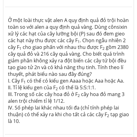
Ở một loài thực vật alen A quy định quả đỏ trội hoàn
toàn so với alen a quy định quả vàng. Dùng cônsixin
xử lý các hạt của cây lưỡng bội (P) sau đó đem gieo
các hạt này thu được các cây F
. Chọn ngẫu nhiên 2
1
cây F
cho giao phấn với nhau thu được F
gồm 2380
1
2
cây quả đỏ và 216 cây quả vàng. Cho biết quá trình
giảm phân không xảy ra đột biến các cây tứ bội đều
tạo giao tử 2n và có khả năng thụ tinh. Tính theo lí
thuyết, phát biểu nào sau đây đúng?
I. Cây F
có thể có kiểu gen Aaaa hoặc Aaa hoặc Aa.
1
II. Tỉ lệ kiểu gen của F
có thể là 5:5:1:1.
2
III. Trong số các cây hoa đỏ ở F
cây hoa đỏ mang 3
2
alen trội chiếm tỉ lệ 1/12.
IV. Số phép lai khác nhau tối đa (chỉ tính phép lai
thuận) có thể xảy ra khi cho tất cả các cây F
tạp giao
2
là 10.