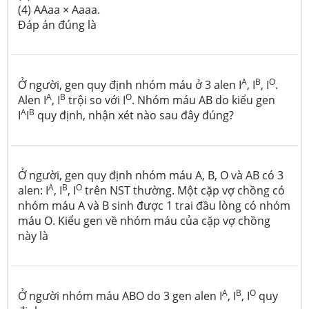
(4) AAaa × Aaaa.
Đáp án đúng là
A
B
O
Ở người, gen quy định nhóm máu ở 3 alen I
, I
, I
.
A
B
O
Alen I
, I
trội so với I
. Nhóm máu AB do kiểu gen
A
B
I
I
quy định, nhận xét nào sau đây đúng?
Ở người, gen quy định nhóm máu A, B, O và AB có 3
A
B
O
alen: I
, I
, I
trên NST thường. Một cặp vợ chồng có
nhóm máu A và B sinh được 1 trai đầu lòng có nhóm
máu O. Kiểu gen về nhóm máu của cặp vợ chồng
này là
A
B
O
Ở người nhóm máu ABO do 3 gen alen I
, I
, I
quy