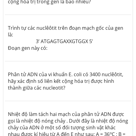
cộng hóa trị trong gen là bao nhiêu?
Trình tự các nuclêôtit trên đoạn mạch gốc của gen
là:
3’ ATGAGTGAXXGTGGX 5’
Đoạn gen này có:
Phân tử ADN của vi khuẩn E. coli có 3400 nuclêôtit,
hãy xác định số liên kết cộng hóa trị được hình
thành giữa các nucleotit?
Nhiệt độ làm tách hai mạch của phân tử ADN được
gọi là nhiệt độ nóng chảy . Dưới đây là nhiệt độ nóng
chảy của ADN ở một số đối tượng sinh vật khác
o
nhau được kí hiệu từ A đến E như sau: A = 36
C ; B =