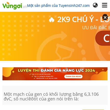
Một sản phẩm của Tuyensinh247.com
🔥 2K9 CHÚ Ý - 
ƯU ĐÃI ĐẶC B
C
Một mạch của gen có khối lượng bằng 6,3.106
đvC, số nuclêôtit của gen nói trên là: