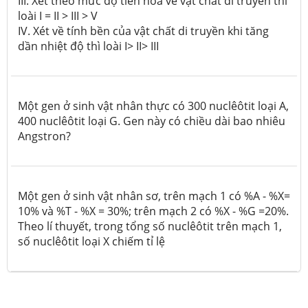
III. Xét theo mức độ tiến hóa về vật chất di truyền thì
loài I = II > III > V
IV. Xét về tính bền của vật chất di truyền khi tăng
dần nhiệt độ thì loài I> II> III
Một gen ở sinh vật nhân thực có 300 nuclêôtit loại A,
400 nuclêôtit loại G. Gen này có chiều dài bao nhiêu
Angstron?
Một gen ở sinh vật nhân sơ, trên mạch 1 có %A - %X=
10% và %T - %X = 30%; trên mạch 2 có %X - %G =20%.
Theo lí thuyết, trong tổng số nuclêôtit trên mạch 1,
số nuclêôtit loại X chiếm tỉ lệ