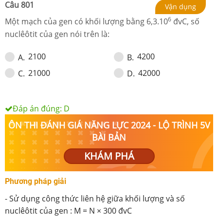
Câu
801
Vận dụng
6
Một mạch của gen có khối lượng bằng 6,3.10
đvC, số
nuclêôtit của gen nói trên là:
2100
4200
A
.
B
.
21000
42000
C
.
D
.
Đáp án đúng:
D
ÔN THI ĐÁNH GIÁ NĂNG LỰC 2024 - LỘ TRÌNH 5V
BÀI BẢN
KHÁM PHÁ
Phương pháp giải
-
Sử dụng c
ông thức
liên hệ giữa
khối lượng
và số
nuclêôtit
của gen :
M =
N
×
300 đvC