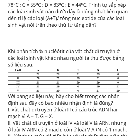
o
o
o
o
78
C ; C = 55
C ; D = 83
C ; E = 44
C. Trình tự sắp xếp
các loài sinh vật nào dưới đây là đúng nhất liên quan
đến tỉ lệ các loại (A+T)/ tổng nucleotide của các loài
sinh vật nói trên theo thứ tự tăng dần?
Khi phân tích % nuclêôtit của vật chất di truyền ở
các loài sinh vật khác nhau người ta thu được bảng
số liệu sau:
Với bảng số liệu này, hãy cho biết trong các nhận
định sau đây có bao nhiêu nhận định là đúng?
I. Vật chất di truyền ở loài III có cấu trúc ADN hai
mạch vì A = T, G = X.
II. Vật chất di truyền ở loài IV và loài V là ARN, nhưng
ở loài IV ARN có 2 mạch, còn ở loài V ARN có 1 mạch.