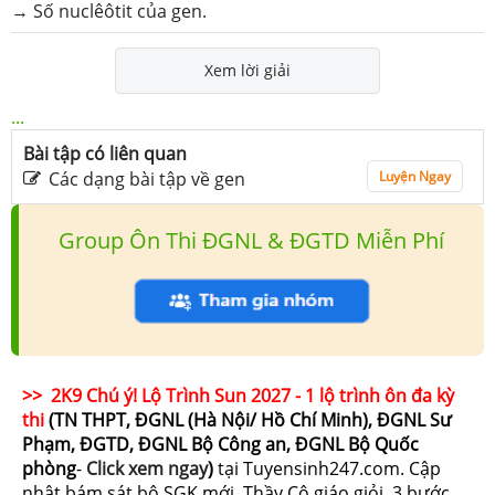
→ Số nuclêôtit của gen.
Xem lời giải
...
Bài tập có liên quan
Các dạng bài tập về gen
Luyện Ngay
Group Ôn Thi ĐGNL & ĐGTD Miễn Phí
>> 2K9 Chú ý! Lộ Trình Sun 2027 - 1 lộ trình ôn đa kỳ
thi
(TN THPT, ĐGNL (Hà Nội/ Hồ Chí Minh), ĐGNL Sư
Phạm, ĐGTD, ĐGNL Bộ Công an, ĐGNL Bộ Quốc
phòng
-
Click xem ngay
)
tại Tuyensinh247.com.
Cập
nhật bám sát bộ SGK mới, Thầy Cô giáo giỏi, 3 bước