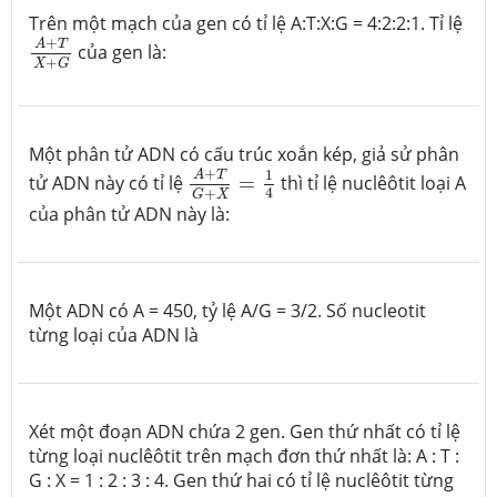
Trên một mạch của gen có tỉ lệ A:T:X:G = 4:2:2:1. Tỉ lệ
A
+
T
X
+
G
+
A
T
của gen là:
+
X
G
Một phân tử ADN có cấu trúc xoắn kép, giả sử phân
A
+
T
G
+
X
=
1
4
+
1
A
T
tử ADN này có tỉ lệ
=
thì tỉ lệ nuclêôtit
loại A
4
+
G
X
của phân tử ADN này là:
Một ADN có A = 450, tỷ lệ A/G = 3/2. Số nucleotit
từng loại của ADN là
Xét một đoạn ADN chứa 2 gen. Gen thứ nhất có tỉ lệ
từng loại nuclêôtit trên mạch đơn thứ nhất là: A : T :
G : X = 1 : 2 : 3 : 4. Gen thứ hai có tỉ lệ nuclêôtit từng