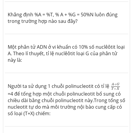
Khẳng định %A = %T, % A + %G = 50%N luôn đúng
trong trường hợp nào sau đây?
Một phân tử ADN ở vi khuẩn có 10% số nuclêôtit loại
A. Theo lí thuyết, tỉ lệ nuclêôtit loại G của phân tử
này là:
A
+
G
T
+
X
+
A
G
Người ta sử dụng 1 chuỗi polinucleotit có tỉ lệ
+
T
X
=4 để tổng hợp một chuỗi polinucleotit bổ sung có
chiều dài bằng chuỗi polinucleotit này.Trong tổng số
nucleotit tự do mà môi trường nội bào cung cấp có
số loại (T+X) chiếm: