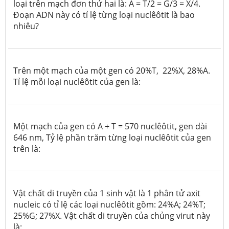
loại trên mạch đơn thứ hai là: A = T/2 = G/3 = X/4.
Đoạn ADN này có tỉ lệ từng loại nuclêôtit là bao
nhiêu?
Trên một mạch của một gen có 20%T, 22%X, 28%A.
Tỉ lệ mỗi loại nuclêôtit của gen là:
Một mạch của gen có A + T = 570 nuclêôtit, gen dài
646 nm, Tỷ lệ phần trăm từng loại nuclêôtit của gen
trên là:
Vật chất di truyền của 1 sinh vật là 1 phân tử axit
nucleic có tỉ lệ các loại nuclêôtit gồm: 24%A; 24%T;
25%G; 27%X. Vật chất di truyền của chủng virut này
là: