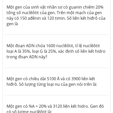
Một gen của sinh vật nhân sơ có guanin chiếm 20%
tổng số nuclêôtit của gen. Trên một mạch của gen
này có 150 ađênin và 120 timin. Số liên kết hiđrô của
gen là
Một đoạn ADN chứa 1600 nuclêôtit, tỉ lệ nuclêôtit
loại A là 35%, loại G là 25%, xác định số liên kết hidro
trong đoạn ADN này?
Một gen có chiều dài 5100 Å và có 3900 liên kết
hiđrô. Số lượng từng loại nu của gen nói trên là:
Một gen có %A = 20% và 3120 liên kết hidro. Gen đó
có số lượng nuclêôtit là: