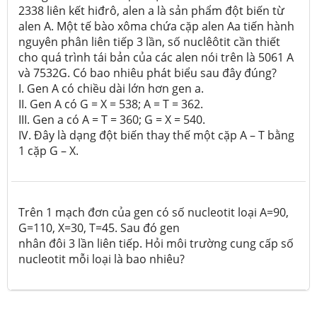
2338 liên kết hiđrô, alen a là sản phẩm đột biến từ
alen A. Một tế bào xôma chứa cặp alen Aa tiến hành
nguyên phân liên tiếp 3 lần, số nuclêôtit cần thiết
cho quá trình tái bản của các alen nói trên là 5061 A
và 7532G. Có bao nhiêu phát biểu sau đây đúng?
I. Gen A có chiều dài lớn hơn gen a.
II. Gen A có G = X = 538; A = T = 362.
III. Gen a có A = T = 360; G = X = 540.
IV. Đây là dạng đột biến thay thế một cặp A – T bằng
1 cặp G – X.
Trên 1 mạch đơn của gen có số nucleotit loại A=90,
G=110, X=30, T=45. Sau đó gen
nhân đôi 3 lần liên tiếp. Hỏi môi trường cung cấp số
nucleotit mỗi loại là bao nhiêu?