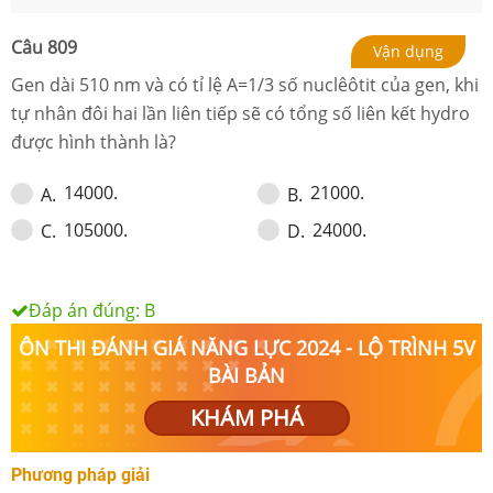
Câu
809
Vận dụng
Gen dài 510 nm và có tỉ lệ A=1/3 số nuclêôtit của gen, khi
tự nhân đôi hai lần liên tiếp sẽ có tổng số liên kết hydro
được hình thành là?
14000.
21000.
A
.
B
.
105000.
24000.
C
.
D
.
Đáp án đúng:
B
ÔN THI ĐÁNH GIÁ NĂNG LỰC 2024 - LỘ TRÌNH 5V
BÀI BẢN
KHÁM PHÁ
Phương pháp giải