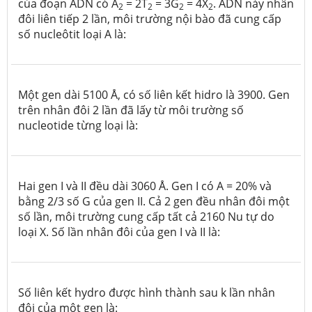
của đoạn ADN có A
= 2T
= 3G
= 4X
. ADN này nhân
2
2
2
2
đôi liên tiếp 2 lần, môi trường nội bào đã cung cấp
số nucleôtit loại A là:
Một gen dài 5100 Å, có số liên kết hidro là 3900. Gen
trên nhân đôi 2 lần đã lấy từ môi trường số
nucleotide từng loại là:
Hai gen I và II đều dài 3060 Å. Gen I có A = 20% và
bằng 2/3 số G của gen II. Cả 2 gen đều nhân đôi một
số lần, môi trường cung cấp tất cả 2160 Nu tự do
loại X. Số lần nhân đôi của gen I và II là:
Số liên kết hydro được hình thành sau k lần nhân
đôi của một gen là: