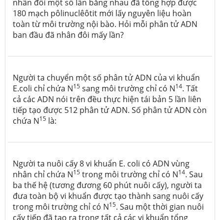
nhân đôi một số lần bằng nhau đã tổng hợp được
180 mạch pôlinuclêôtit mới lấy nguyên liệu hoàn
toàn từ môi trường nội bào. Hỏi mỗi phân tử ADN
ban đầu đã nhân đôi mấy lần?
Người ta chuyển một số phân tử ADN của vi khuẩn
15
14
E.coli chỉ chứa N
sang môi trường chỉ có N
. Tất
cả các ADN nói trên đều thực hiện tái bản 5 lần liên
tiếp tạo được 512 phân tử ADN. Số phân tử ADN còn
15
chứa N
là:
Người ta nuôi cấy 8 vi khuẩn E. coli có ADN vùng
15
14
nhân chỉ chứa N
trong môi trường chỉ có N
. Sau
ba thế hệ (tương đương 60 phút nuôi cấy), người ta
đưa toàn bộ vi khuẩn được tạo thành sang nuôi cấy
15
trong môi trường chỉ có N
. Sau một thời gian nuôi
cấy tiếp đã tạo ra trong tất cả các vi khuẩn tổng