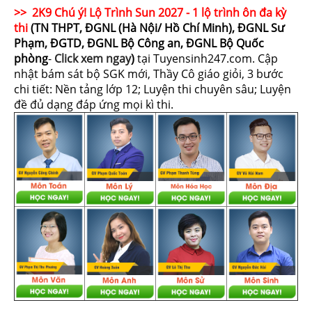
>> 2K9 Chú ý! Lộ Trình Sun 2027 - 1 lộ trình ôn đa kỳ
thi
(TN THPT, ĐGNL (Hà Nội/ Hồ Chí Minh), ĐGNL Sư
Phạm, ĐGTD, ĐGNL Bộ Công an, ĐGNL Bộ Quốc
phòng
-
Click xem ngay
)
tại Tuyensinh247.com.
Cập
nhật bám sát bộ SGK mới, Thầy Cô giáo giỏi, 3 bước
chi tiết: Nền tảng lớp 12; Luyện thi chuyên sâu; Luyện
đề đủ dạng đáp ứng mọi kì thi.