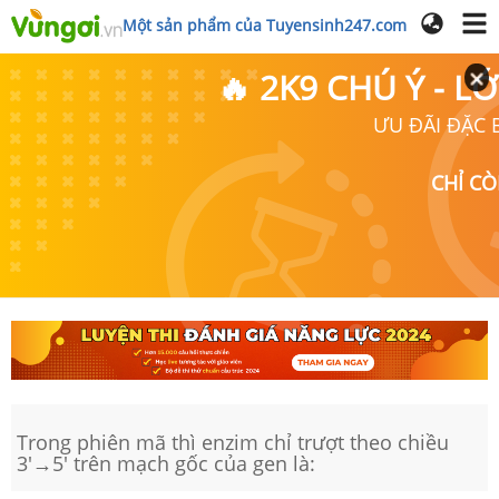
Một sản phẩm của Tuyensinh247.com
🔥 2K9 CHÚ Ý - 
ƯU ĐÃI ĐẶC B
CHỈ C
Trong phiên mã thì enzim chỉ trượt theo chiều
3'→5' trên mạch gốc của gen là: