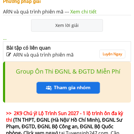
Phương pháp giải
ARN và quá trình phiên mã
---
Xem chi tiết
Xem lời giải
...
Bài tập có liên quan
ARN và quá trình phiên mã
Luyện Ngay
Group Ôn Thi ĐGNL & ĐGTD Miễn Phí
>> 2K9 Chú ý! Lộ Trình Sun 2027 - 1 lộ trình ôn đa kỳ
thi
(TN THPT, ĐGNL (Hà Nội/ Hồ Chí Minh), ĐGNL Sư
Phạm, ĐGTD, ĐGNL Bộ Công an, ĐGNL Bộ Quốc
phòng
-
Click xem ngay
)
tại Tuyensinh247.com.
Cập