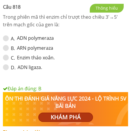
Câu
818
Thông hiểu
Trong phiên mã thì enzim chỉ trượt theo chiều 3'→5'
trên mạch gốc của gen là:
ADN polymeraza
A
.
ARN polymeraza
B
.
Enzim tháo xoắn.
C
.
ADN ligaza.
D
.
Đáp án đúng:
B
ÔN THI ĐÁNH GIÁ NĂNG LỰC 2024 - LỘ TRÌNH 5V
BÀI BẢN
KHÁM PHÁ