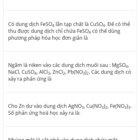
Có dung dịch FeSO
lẫn tạp chất là CuSO
. Để có thể
4
4
thu được dung dịch chỉ chứa FeSO
có thể dùng
4
phương pháp hóa học đơn giản là
Ngâm lá niken vào các dung dịch muối sau : MgSO
,
4
NaCl, CuSO
, AlCl
, ZnCl
, Pb(NO
)
. Các dung dịch có
4
3
2
3
2
xảy ra phản ứng là
Cho Zn dư vào dung dịch AgNO
, Cu(NO
)
, Fe(NO
)
.
3
3
2
3
3
Số phản ứng hoá học xảy ra là:
Nhúng một lá sắt nhỏ vào dung dịch chứa một