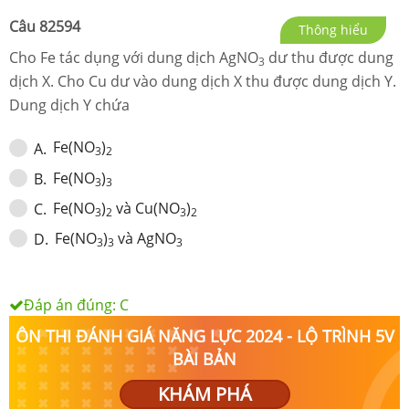
Câu
82594
Thông hiểu
Cho Fe tác dụng với dung dịch AgNO
dư thu được dung
3
dịch X. Cho Cu dư vào dung dịch X thu được dung dịch Y.
Dung dịch Y chứa
Fe(NO
)
A
.
3
2
Fe(NO
)
B
.
3
3
Fe(NO
)
và Cu(NO
)
C
.
3
2
3
2
Fe(NO
)
và AgNO
D
.
3
3
3
Đáp án đúng:
C
ÔN THI ĐÁNH GIÁ NĂNG LỰC 2024 - LỘ TRÌNH 5V
BÀI BẢN
KHÁM PHÁ