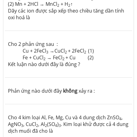
(2) Mn + 2HCl → MnCl
+ H
↑
2
2
Dãy các ion được sắp xếp theo chiều tăng dần tính
oxi hoá là
Cho 2 phản ứng sau :
Cu + 2FeCl
→CuCl
+ 2FeCl
(1)
3
2
2
Fe + CuCl
→ FeCl
+ Cu (2)
2
2
Kết luận nào dưới đây là đúng ?
Phản ứng nào dưới đây
không
xảy ra :
Cho 4 kim loại Al, Fe, Mg, Cu và 4 dung dịch ZnSO
,
4
AgNO
­, CuCl
, Al
(SO
)
. Kim loại khử được cả 4 dung
3
2
2
4
3
dịch muối đã cho là