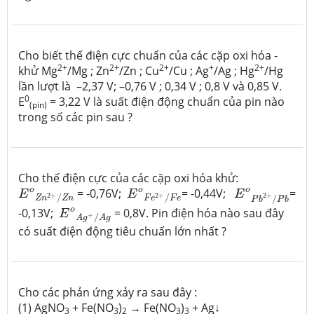
Cho biết thế điện cực chuẩn của các cặp oxi hóa -
2+
2+
2+
+
2+
khử Mg
/Mg ; Zn
/Zn ; Cu
/Cu ; Ag
/Ag ; Hg
/Hg
lần lượt là –2,37 V; –0,76 V ; 0,34 V ; 0,8 V và 0,85 V.
0
E
= 3,22 V là suất điện động chuẩn của pin nào
(pin)
trong số các pin sau ?
Cho thế điện cực của các cặp oxi hóa khử:
E
o
Z
n
2
+
/
Z
n
E
o
F
e
2
+
/
F
e
E
o
P
b
2
+
/
P
b
o
o
o
= -0,76V;
= -0,44V;
=
E
E
E
2
+
2
+
2
+
/
/
Z
n
Z
n
F
e
F
e
/
P
b
P
b
E
o
A
g
+
/
A
g
o
-0,13V;
= 0,8V. Pin điện hóa nào sau đây
E
+
/
A
g
A
g
có suất điện động tiêu chuẩn lớn nhất ?
Cho các phản ứng xảy ra sau đây :
(1) AgNO
+ Fe(NO
)
→ Fe(NO
)
+ Ag↓
3
3
2
3
3