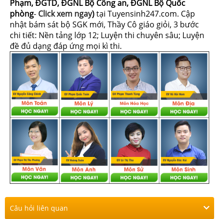
Phạm, ĐGTD, ĐGNL Bộ Công an, ĐGNL Bộ Quốc
phòng
-
Click xem ngay
)
tại Tuyensinh247.com.
Cập
nhật bám sát bộ SGK mới, Thầy Cô giáo giỏi, 3 bước
chi tiết: Nền tảng lớp 12; Luyện thi chuyên sâu; Luyện
đề đủ dạng đáp ứng mọi kì thi.
Câu hỏi liên quan