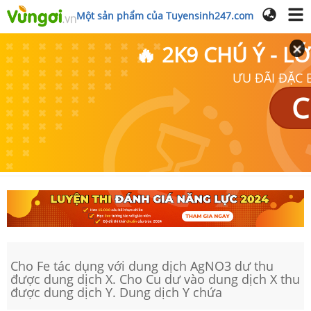
Một sản phẩm của Tuyensinh247.com
🔥 2K9 CHÚ Ý - 
ƯU ĐÃI ĐẶC B
C
Cho Fe tác dụng với dung dịch AgNO3 dư thu
được dung dịch X. Cho Cu dư vào dung dịch X thu
được dung dịch Y. Dung dịch Y chứa