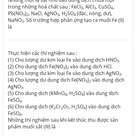
trong những hoá chất sau : FeCl
, AlCl
, CuSO
,
3
3
4
Pb(NO
)
, NaCl, AgNO
, H
SO
(đặc, nóng, dư),
3
2
3
2
4
NaNO
. Số trường hợp phản ứng tạo ra muối Fe (II)
3
là
Thực hiện các thí nghiệm sau :
(1) Cho lượng dư kim loại Fe vào dung dịch HNO
.
3
(2) Cho dung dịch Fe(NO
)
vào dung dịch HCl.
3
2
(3) Cho lượng dư kim loại Fe vào dung dịch AgNO
.
3
(4) Cho lượng dư dung dịch Fe(NO
)
vào dung dịch
3
2
AgNO
.
3
(5) Cho dung dịch (KMnO
, H
SO
) vào dung dịch
4
2
4
FeSO
.
4
(6) Cho dung dịch (K
Cr
O
, H
SO
) vào dung dịch
2
2
7
2
4
FeSO
.
4
Những thí nghiệm sau khi kết thúc thu được sản
phẩm muối sắt (III) là