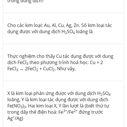
trong dung dịch?
Cho các kim loại: Au, Al, Cu, Ag, Zn. Số kim loại tác
dụng được với dung dịch H
SO
loãng là
2
4
Thực nghiệm cho thấy Cu tác dụng được với dung
dịch FeCl
theo phương trình hoá học: Cu + 2
3
FeCl
→ 2FeCl
+ CuCl
. Như vậy,
3
2
2
X là kim loại phản ứng được với dung dịch H
SO
2
4
loãng, Y là kim loại tác dụng được với dung dịch
Fe(NO
)
. Hai kim loại X, Y lần lượt là (biết thứ tự
3
3
3+
2+
trong dãy thế điện hoá: Fe
/Fe
đứng trước
+
Ag
/Ag)