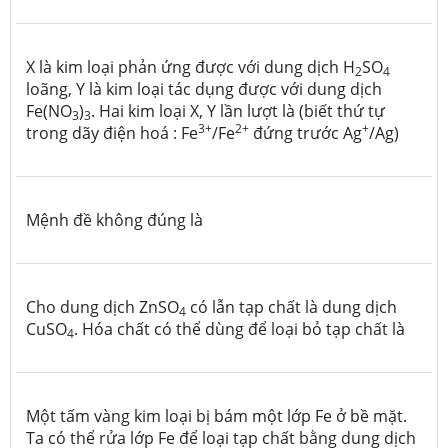
X là kim loại phản ứng được với dung dịch H
SO
2
4
loãng, Y là kim loại tác dụng được với dung dịch
Fe(NO
)
. Hai kim loại X, Y lần lượt là (biết thứ tự
3
3
3+
2+
+
trong dãy điện hoá : Fe
/Fe
đứng trước Ag
/Ag)
Mệnh đề không đúng là
Cho dung dịch ZnSO
có lẫn tạp chất là dung dịch
4
CuSO
. Hóa chất có thể dùng để loại bỏ tạp chất là
4
Một tấm vàng kim loại bị bám một lớp Fe ở bề mặt.
Ta có thể rửa lớp Fe để loại tạp chất bằng dung dịch