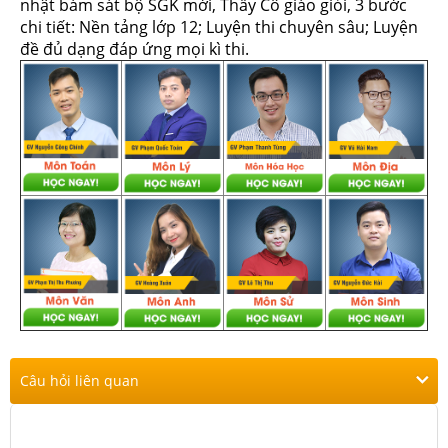
nhật bám sát bộ SGK mới, Thầy Cô giáo giỏi, 3 bước
chi tiết: Nền tảng lớp 12; Luyện thi chuyên sâu; Luyện
đề đủ dạng đáp ứng mọi kì thi.
Câu hỏi liên quan