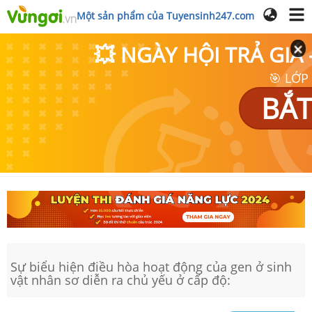
Một sản phẩm của Tuyensinh247.com
💥 NGÀY HỘI TRẢ GI
🎯 LỚP
BẮT
Sự biểu hiện điều hòa hoạt động của gen ở sinh
vật nhân sơ diễn ra chủ yếu ở cấp độ: