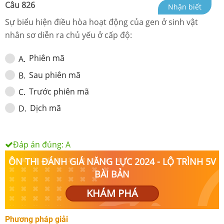
Câu
826
Nhận biết
Sự biểu hiện điều hòa hoạt động của gen ở sinh vật
nhân sơ diễn ra chủ yếu ở cấp độ:
Phiên mã
A
.
Sau phiên mã
B
.
Trước phiên mã
C
.
Dịch mã
D
.
Đáp án đúng:
A
ÔN THI ĐÁNH GIÁ NĂNG LỰC 2024 - LỘ TRÌNH 5V
BÀI BẢN
KHÁM PHÁ
Phương pháp giải