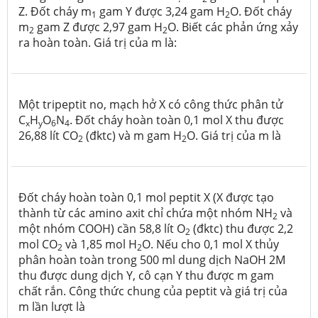
Z. Đốt cháy m
gam Y được 3,24 gam H
O. Đốt cháy
1
2
m
gam Z được 2,97 gam H
O. Biết các phản ứng xảy
2
2
ra hoàn toàn. Giá trị của m là:
Một tripeptit no, mạch hở X có công thức phân tử
C
H
O
N
. Đốt cháy hoàn toàn 0,1 mol X thu được
x
y
6
4
26,88 lít CO
(đktc) và m gam H
O. Giá trị của m là
2
2
Đốt cháy hoàn toàn 0,1 mol peptit X (X được tạo
thành từ các amino axit chỉ chứa một nhóm NH
và
2
một nhóm COOH) cần 58,8 lít O
(đktc) thu được 2,2
2
mol CO
và 1,85 mol H
O. Nếu cho 0,1 mol X thủy
2
2
phân hoàn toàn trong 500 ml dung dịch NaOH 2M
thu được dung dịch Y, cô cạn Y thu được m gam
chất rắn. Công thức chung của peptit và giá trị của
m lần lượt là