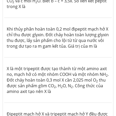
CO
và c mol H
O. Biết b – c = 3,5x. Số liên kết peptit
2
2
trong X là
Khi thủy phân hoàn toàn 0,2 mol đipeptit mạch hở X
chỉ thu được glyxin. Đốt cháy hoàn toàn lượng glyxin
thu được, lấy sản phẩm cho lội từ từ qua nước vôi
trong dư tạo ra m gam kết tủa. Giá trị của m là
X là một tripeptit được tạo thành từ một amino axit
no, mạch hở có một nhóm COOH và một nhóm NH
.
2
Đốt cháy hoàn toàn 0,3 mol X cần 2,025 mol O
thu
2
được sản phẩm gồm CO
, H
O, N
. Công thức của
2
2
2
amino axit tạo nên X là
Đipeptit mạch hở X và tripeptit mạch hở Y đều được