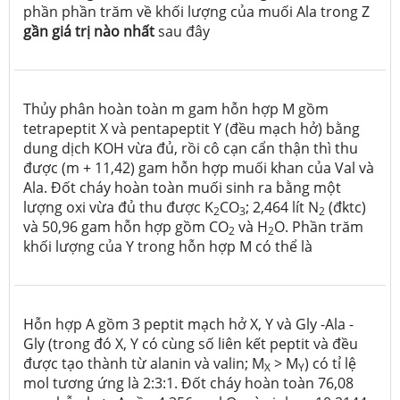
phần phần trăm về khối lượng của muối Ala trong Z
gần giá trị nào nhất
sau đây
Thủy phân hoàn toàn m gam hỗn hợp M gồm
tetrapeptit X và pentapeptit Y (đều mạch hở) bằng
dung dịch KOH vừa đủ, rồi cô cạn cẩn thận thì thu
được (m + 11,42) gam hỗn hợp muối khan của Val và
Ala. Đốt cháy hoàn toàn muối sinh ra bằng một
lượng oxi vừa đủ thu được K
CO
; 2,464 lít N
(đktc)
2
3
2
và 50,96 gam hỗn hợp gồm CO
và H
O. Phần trăm
2
2
khối lượng của Y trong hỗn hợp M có thể là
Hỗn hợp A gồm 3 peptit mạch hở X, Y và Gly -Ala -
Gly (trong đó X, Y có cùng số liên kết peptit và đều
được tạo thành từ alanin và valin; M
> M
) có tỉ lệ
X
Y
mol tương ứng là 2:3:1. Đốt cháy hoàn toàn 76,08