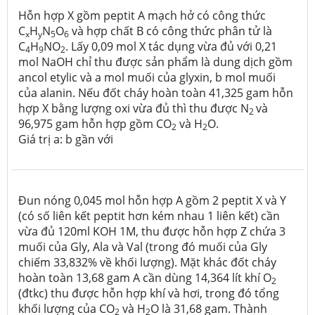
Hỗn hợp X gồm peptit A mạch hở có công thức
C
H
N
O
và hợp chất B có công thức phân tử là
x
y
5
6
C
H
NO
. Lấy 0,09 mol X tác dụng vừa đủ với 0,21
4
9
2
mol NaOH chỉ thu được sản phẩm là dung dịch gồm
ancol etylic và a mol muối của glyxin, b mol muối
của alanin. Nếu đốt cháy hoàn toàn 41,325 gam hỗn
hợp X bằng lượng oxi vừa đủ thì thu được N
và
2
96,975 gam hỗn hợp gồm CO
và H
O.
2
2
Giá trị a: b gần với
Đun nóng 0,045 mol hỗn hợp A gồm 2 peptit X và Y
(có số liên kết peptit hơn kém nhau 1 liên kết) cần
vừa đủ 120ml KOH 1M, thu được hỗn hợp Z chứa 3
muối của Gly, Ala và Val (trong đó muối của Gly
chiếm 33,832% về khối lượng). Mặt khác đốt cháy
hoàn toàn 13,68 gam A cần dùng 14,364 lít khí O
2
(đtkc) thu được hỗn hợp khí và hơi, trong đó tổng
khối lượng của CO
và H
O là 31,68 gam. Thành
2
2