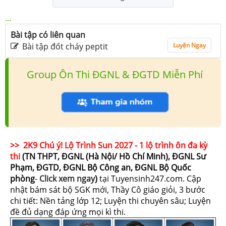
...
Bài tập có liên quan
Bài tập đốt cháy peptit
Luyện Ngay
Group Ôn Thi ĐGNL & ĐGTD Miễn Phí
>> 2K9 Chú ý! Lộ Trình Sun 2027 - 1 lộ trình ôn đa kỳ
thi
(TN THPT, ĐGNL (Hà Nội/ Hồ Chí Minh), ĐGNL Sư
Phạm, ĐGTD, ĐGNL Bộ Công an, ĐGNL Bộ Quốc
phòng
-
Click xem ngay
)
tại Tuyensinh247.com.
Cập
nhật bám sát bộ SGK mới, Thầy Cô giáo giỏi, 3 bước
chi tiết: Nền tảng lớp 12; Luyện thi chuyên sâu; Luyện
đề đủ dạng đáp ứng mọi kì thi.