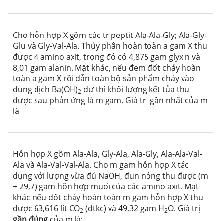
Cho hỗn hợp X gồm các tripeptit Ala-Ala-Gly; Ala-Gly-
Glu và Gly-Val-Ala. Thủy phân hoàn toàn a gam X thu
được 4 amino axit, trong đó có 4,875 gam glyxin và
8,01 gam alanin. Mặt khác, nếu đem đốt cháy hoàn
toàn a gam X rồi dẫn toàn bộ sản phẩm cháy vào
dung dịch Ba(OH)
dư thì khối lượng kết tủa thu
2
được sau phản ứng là m gam. Giá trị gần nhất của m
là
Hỗn hợp X gồm Ala-Ala, Gly-Ala, Ala-Gly, Ala-Ala-Val-
Ala và Ala-Val-Val-Ala. Cho m gam hỗn hợp X tác
dụng với lượng vừa đủ NaOH, đun nóng thu được (m
+ 29,7) gam hỗn hợp muối của các amino axit. Mặt
khác nếu đốt cháy hoàn toàn m gam hỗn hợp X thu
được 63,616 lít CO
(đtkc) và 49,32 gam H
O. Giá trị
2
2
gần đúng
của m là: