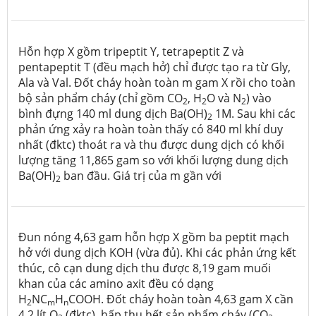
Hỗn hợp X gồm tripeptit Y, tetrapeptit Z và
pentapeptit T (đều mạch hở) chỉ được tạo ra từ Gly,
Ala và Val. Đốt cháy hoàn toàn m gam X rồi cho toàn
bộ sản phẩm cháy (chỉ gồm CO
, H
O và N
) vào
2
2
2
bình đựng 140 ml dung dịch Ba(OH)
1M. Sau khi các
2
phản ứng xảy ra hoàn toàn thấy có 840 ml khí duy
nhất (đktc) thoát ra và thu được dung dịch có khối
lượng tăng 11,865 gam so với khối lượng dung dịch
Ba(OH)
ban đầu. Giá trị của m gần với
2
Đun nóng 4,63 gam hỗn hợp X gồm ba peptit mạch
hở với dung dịch KOH (vừa đủ). Khi các phản ứng kết
thúc, cô cạn dung dịch thu được 8,19 gam muối
khan của các amino axit đều có dạng
H
NC
H
COOH. Đốt cháy hoàn toàn 4,63 gam X cần
2
m
n
4,2 lít O
(đktc), hấp thụ hết sản phẩm cháy (CO
,