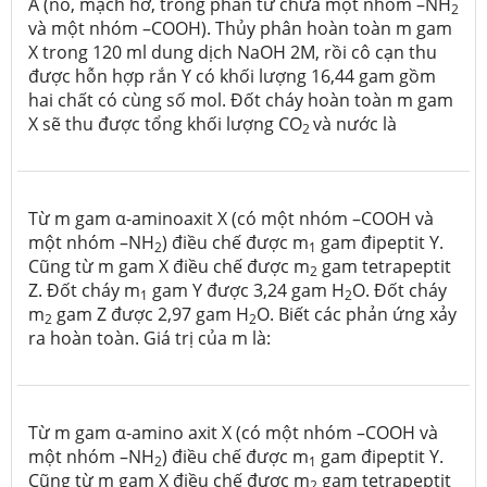
A (no, mạch hở, trong phân tử chứa một nhóm –NH
2
và một nhóm –COOH). Thủy phân hoàn toàn m gam
X trong 120 ml dung dịch NaOH 2M, rồi cô cạn thu
được hỗn hợp rắn Y có khối lượng 16,44 gam gồm
hai chất có cùng số mol. Đốt cháy hoàn toàn m gam
X sẽ thu được tổng khối lượng CO
và nước là
2
Từ m gam α-aminoaxit X (có một nhóm –COOH và
một nhóm –NH
) điều chế được m
gam đipeptit Y.
2
1
Cũng từ m gam X điều chế được m
gam tetrapeptit
2
Z. Đốt cháy m
gam Y được 3,24 gam H
O. Đốt cháy
1
2
m
gam Z được 2,97 gam H
O. Biết các phản ứng xảy
2
2
ra hoàn toàn. Giá trị của m là:
Từ m gam α-amino axit X (có một nhóm –COOH và
một nhóm –NH
) điều chế được m
gam đipeptit Y.
2
1
Cũng từ m gam X điều chế được m
gam tetrapeptit
2