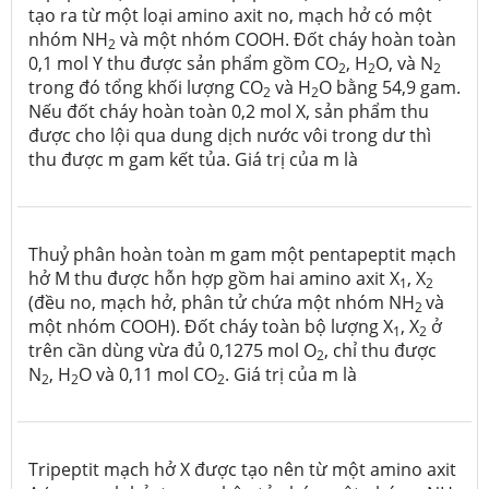
tạo ra từ một loại amino axit no, mạch hở có một
nhóm NH
và một nhóm COOH. Đốt cháy hoàn toàn
2
0,1 mol Y thu được sản phẩm gồm CO
, H
O, và N
2
2
2
trong đó tổng khối lượng CO
và H
O bằng 54,9 gam.
2
2
Nếu đốt cháy hoàn toàn 0,2 mol X, sản phẩm thu
được cho lội qua dung dịch nước vôi trong dư thì
thu được m gam kết tủa. Giá trị của m là
Thuỷ phân hoàn toàn m gam một pentapeptit mạch
hở M thu được hỗn hợp gồm hai amino axit X
, X
1
2
(đều no, mạch hở, phân tử chứa một nhóm NH
và
2
một nhóm COOH). Đốt cháy toàn bộ lượng X
, X
ở
1
2
trên cần dùng vừa đủ 0,1275 mol O
, chỉ thu được
2
N
, H
O và 0,11 mol CO
. Giá trị của m là
2
2
2
Tripeptit mạch hở X được tạo nên từ một amino axit