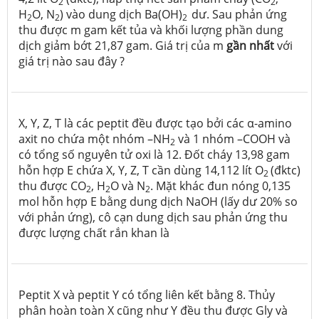
2
2
H
O, N
) vào dung dịch Ba(OH)
dư. Sau phản ứng
2
2
2
thu được m gam kết tủa và khối lượng phần dung
dịch giảm bớt 21,87 gam. Giá trị của m
gần nhất
với
giá trị nào sau đây ?
X, Y, Z, T là các peptit đều được tạo bởi các α-amino
axit no chứa một nhóm –NH
và 1 nhóm –COOH và
2
có tổng số nguyên tử oxi là 12. Đốt cháy 13,98 gam
hỗn hợp E chứa X, Y, Z, T cần dùng 14,112 lít O
(đktc)
2
thu được CO
, H
O và N
. Mặt khác đun nóng 0,135
2
2
2
mol hỗn hợp E bằng dung dịch NaOH (lấy dư 20% so
với phản ứng), cô cạn dung dịch sau phản ứng thu
được lượng chất rắn khan là
Peptit X và peptit Y có tổng liên kết bằng 8. Thủy
phân hoàn toàn X cũng như Y đều thu được Gly và