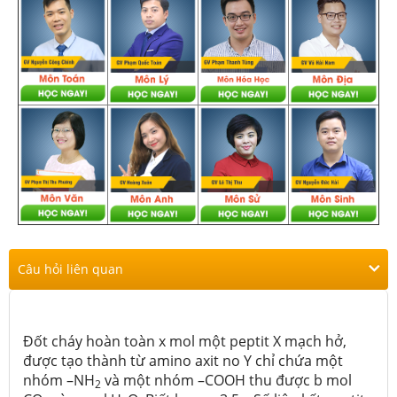
Câu hỏi liên quan
Đốt cháy hoàn toàn x mol một peptit X mạch hở,
được tạo thành từ amino axit no Y chỉ chứa một
nhóm –NH
và một nhóm –COOH thu được b mol
2