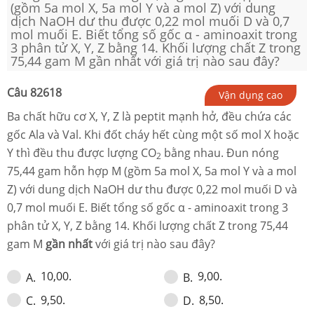
(gồm 5a mol X, 5a mol Y và a mol Z) với dung
dịch NaOH dư thu được 0,22 mol muối D và 0,7
mol muối E. Biết tổng số gốc α - aminoaxit trong
3 phân tử X, Y, Z bằng 14. Khối lượng chất Z trong
75,44 gam M gần nhất với giá trị nào sau đây?
Câu
82618
Vận dụng cao
Ba chất hữu cơ X, Y, Z là peptit mạnh hở, đều chứa các
gốc Ala và Val. Khi đốt cháy hết cùng một số mol X hoặc
Y thì đều thu được lượng CO
bằng nhau. Đun nóng
2
75,44 gam hỗn hợp M (gồm 5a mol X, 5a mol Y và a mol
Z) với dung dịch NaOH dư thu được 0,22 mol muối D và
0,7 mol muối E. Biết tổng số gốc α - aminoaxit trong 3
phân tử X, Y, Z bằng 14. Khối lượng chất Z trong 75,44
gam M
gần nhất
với giá trị nào sau đây?
10,00.
9,00.
A
.
B
.
9,50.
8,50.
C
.
D
.