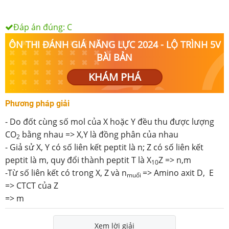
Đáp án đúng:
C
ÔN THI ĐÁNH GIÁ NĂNG LỰC 2024 - LỘ TRÌNH 5V
BÀI BẢN
KHÁM PHÁ
Phương pháp giải
- Do đốt cùng số mol của X hoặc Y đều thu được lượng
CO
bằng nhau => X,Y là đồng phân của nhau
2
- Giả sử X, Y có số liên kết peptit là n; Z có số liên kết
peptit là m, quy đổi thành peptit T là X
Z => n,m
10
-Từ số liên kết có trong X, Z và n
=> Amino axit D, E
muối
=> CTCT của Z
=> m
Xem lời giải