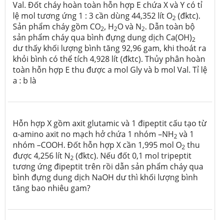
Val. Đốt cháy hoàn toàn hỗn hợp E chứa X và Y có tỉ
lệ mol tương ứng 1 : 3 cần dùng 44,352 lít O
(đktc).
2
Sản phẩm cháy gồm CO
, H
O và N
. Dẫn toàn bộ
2
2
2
sản phẩm cháy qua bình đựng dung dịch Ca(OH)
2
dư thấy khối lượng bình tăng 92,96 gam, khi thoát ra
khỏi bình có thể tích 4,928 lít (đktc). Thủy phân hoàn
toàn hỗn hợp E thu được a mol Gly và b mol Val. Tỉ lệ
a : b là
Hỗn hợp X gồm axit glutamic và 1 đipeptit cấu tạo từ
α-amino axit no mạch hở chứa 1 nhóm –NH
và 1
2
nhóm –COOH. Đốt hỗn hợp X cần 1,995 mol O
thu
2
được 4,256 lít N
(đktc). Nếu đốt 0,1 mol tripeptit
2
tương ứng đipeptit trên rồi dẫn sản phẩm cháy qua
bình đựng dung dịch NaOH dư thì khối lượng bình
tăng bao nhiêu gam?