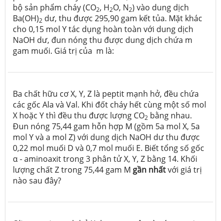
bộ sản phẩm cháy (CO
, H
O, N
) vào dung dịch
2
2
2
Ba(OH)
dư, thu được 295,90 gam kết tủa. Mặt khác
2
cho 0,15 mol Y tác dụng hoàn toàn với dung dịch
NaOH dư, đun nóng thu được dung dịch chứa m
gam muối. Giá trị của m là:
Ba chất hữu cơ X, Y, Z là peptit mạnh hở, đều chứa
các gốc Ala và Val. Khi đốt cháy hết cùng một số mol
X hoặc Y thì đều thu được lượng CO
bằng nhau.
2
Đun nóng 75,44 gam hỗn hợp M (gồm 5a mol X, 5a
mol Y và a mol Z) với dung dịch NaOH dư thu được
0,22 mol muối D và 0,7 mol muối E. Biết tổng số gốc
α - aminoaxit trong 3 phân tử X, Y, Z bằng 14. Khối
lượng chất Z trong 75,44 gam M
gần nhất
với giá trị
nào sau đây?