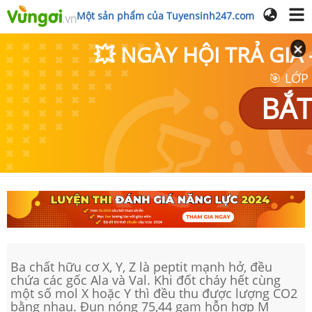
Một sản phẩm của Tuyensinh247.com
💥 NGÀY HỘI TRẢ GI
🎯 LỚP
BẮT
Ba chất hữu cơ X, Y, Z là peptit mạnh hở, đều
chứa các gốc Ala và Val. Khi đốt cháy hết cùng
một số mol X hoặc Y thì đều thu được lượng CO2
bằng nhau. Đun nóng 75,44 gam hỗn hợp M