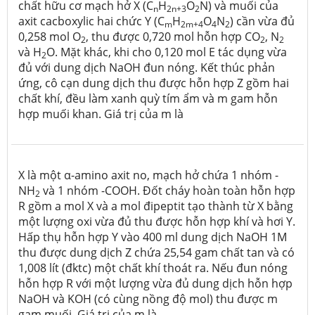
chất hữu cơ mạch hở X (C
H
O
N) và muối của
n
2n+3
2
axit cacboxylic hai chức Y (C
H
O
N
) cần vừa đủ
m
2m+4
4
2
0,258 mol O
, thu được 0,720 mol hỗn hợp CO
, N
2
2
2
và H
O. Mặt khác, khi cho 0,120 mol E tác dụng vừa
2
đủ với dung dịch NaOH đun nóng. Kết thúc phản
ứng, cô cạn dung dịch thu được hỗn hợp Z gồm hai
chất khí, đều làm xanh quỳ tím ẩm và m gam hỗn
hợp muối khan. Giá trị của m là
X là một α-amino axit no, mạch hở chứa 1 nhóm -
NH
và 1 nhóm -COOH. Đốt cháy hoàn toàn hỗn hợp
2
R gồm a mol X và a mol đipeptit tạo thành từ X bằng
một lượng oxi vừa đủ thu được hỗn hợp khí và hơi Y.
Hấp thụ hỗn hợp Y vào 400 ml dung dịch NaOH 1M
thu được dung dịch Z chứa 25,54 gam chất tan và có
1,008 lít (đktc) một chất khí thoát ra. Nếu đun nóng
hỗn hợp R với một lượng vừa đủ dung dịch hỗn hợp
NaOH và KOH (có cùng nồng độ mol) thu được m
gam muối. Giá trị của m là