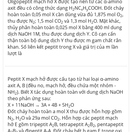
Oligopeptit mạch hở X được tạo nên từ các α-amino
axit đều có công thức dạng H
NC
H
COOH. Đốt cháy
2
x
y
hoàn toàn 0,05 mol X cần dùng vừa đủ 1,875 mol O
,
2
thu được N
; 1,5 mol CO
và 1,3 mol H
O. Mặt khác,
2
2
2
thủy phân hoàn toàn 0,025 mol X bằng 400 ml dung
dịch NaOH 1M, thu được dung dịch Y. Cô cạn cẩn
thận toàn bộ dung dịch Y thu được m gam chất rắn
khan. Số liên kết peptit trong X và giá trị của m lần
lượt là
Peptit X mạch hở được cấu tạo từ hai loại α-amino
axit A, B (đều no, mạch hở, đều chứa một nhóm -
NH
). Biết X tác dụng hoàn toàn với dung dịch NaOH
2
theo phản ứng sau:
X + 11NaOH → 3A + 4B + 5H
O
2
Đốt cháy hoàn toàn a mol X thu được hỗn hợp gồm
N
, H
O và 29a mol CO
. Hỗn hợp các peptit mạch
2
2
2
hở E gồm tripeptit A
B, tetrapeptit A
B
, pentapeptit
2
2
2
A
B
và đipeptit A-A. Đốt cháy hết b gam E trong oxi