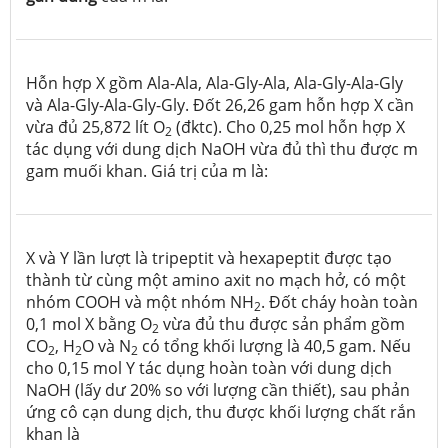
Hỗn hợp X gồm Ala-Ala, Ala-Gly-Ala, Ala-Gly-Ala-Gly
và Ala-Gly-Ala-Gly-Gly. Đốt 26,26 gam hỗn hợp X cần
vừa đủ 25,872 lít O
(đktc). Cho 0,25 mol hỗn hợp X
2
tác dụng với dung dịch NaOH vừa đủ thì thu được m
gam muối khan. Giá trị của m là:
X và Y lần lượt là tripeptit và hexapeptit được tạo
thành từ cùng một amino axit no mạch hở, có một
nhóm COOH và một nhóm NH
. Đốt cháy hoàn toàn
2
0,1 mol X bằng O
vừa đủ thu được sản phẩm gồm
2
CO
, H
O và N
có tổng khối lượng là 40,5 gam. Nếu
2
2
2
cho 0,15 mol Y tác dụng hoàn toàn với dung dịch
NaOH (lấy dư 20% so với lượng cần thiết), sau phản
ứng cô cạn dung dịch, thu được khối lượng chất rắn
khan là