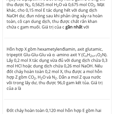
2
3
thu được N
, 0,5625 mol H
O và 0,675 mol CO
. Mặt
2
2
2
khác, cho 0,15 mol E tác dụng hết với dung dịch
NaOH dư, đun nóng sau khi phản ứng xảy ra hoàn
toàn, cô cạn dung dịch, thu được chất rắn khan
chứa c gam muối. Giá trị của c
gần nhất
với
Hỗn hợp X gồm hexametylenđiamin, axit glutamic,
tripeptit Glu-Glu-Glu và α -amino axit Y (C
H
O
N).
n
2n+1
2
Lấy 0,2 mol X tác dụng vừa đủ với dung dịch chứa 0,3
mol HCl hoặc dung dịch chứa 0,26 mol NaOH. Nếu
đốt cháy hoàn toàn 0,2 mol X, thu được a mol hỗn
hợp Z gồm CO
, H
O và N
. Dẫn a mol Z qua nước
2
2
2
vôi trong lấy dư, thu được 96,0 gam kết tủa. Giá trị
của a là
Đốt cháy hoàn toàn 0,120 mol hỗn hợp E gồm hai