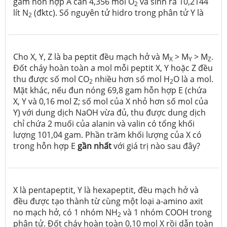
gam hỗn hợp A cần 4,356 mol O
và sinh ra 10,2144
2
lít N
(đktc). Số nguyên tử hidro trong phân tử Y là
2
Cho X, Y, Z là ba peptit đều mạch hở và M
> M
> M
.
X
Y
Z
Đốt cháy hoàn toàn a mol mỗi peptit X, Y hoặc Z đều
thu được số mol CO
nhiều hơn số mol H
O là a mol.
2
2
Mặt khác, nếu đun nóng 69,8 gam hỗn hợp E (chứa
X, Y và 0,16 mol Z; số mol của X nhỏ hơn số mol của
Y) với dung dịch NaOH vừa đủ, thu được dung dịch
chỉ chứa 2 muối của alanin và valin có tổng khối
lượng 101,04 gam. Phần trăm khối lượng của X có
trong hỗn hợp E
gần nhất
với giá trị nào sau đây?
X là pentapeptit, Y là hexapeptit, đều mạch hở và
đều được tạo thành từ cùng một loại a-amino axit
no mạch hở, có 1 nhóm NH
và 1 nhóm COOH trong
2
phân tử. Đốt cháy hoàn toàn 0,10 mol X rồi dẫn toàn