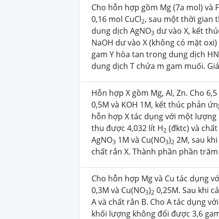
Cho hỗn hợp gồm Mg (7a mol) và Fe
0,16 mol CuCl
, sau một thời gian
2
dung dịch AgNO
dư vào X, kết th
3
NaOH dư vào X (không có mặt oxi) t
gam Y hòa tan trong dung dịch H
dung dịch T chứa m gam muối. Giá 
Hỗn hợp X gồm Mg, Al, Zn. Cho 6,
0,5M và KOH 1M, kết thúc phản ứng
hỗn hợp X tác dụng với một lượng
thu được 4,032 lít H
(đktc) và chấ
2
AgNO
1M và Cu(NO
)
2M, sau khi
3
3
2
chất rắn X. Thành phần phần trăm 
Cho hỗn hợp Mg và Cu tác dụng v
0,3M và Cu(NO
)
0,25M. Sau khi c
3
2
A và chất rắn B. Cho A tác dụng v
khối lượng không đổi được 3,6 gam