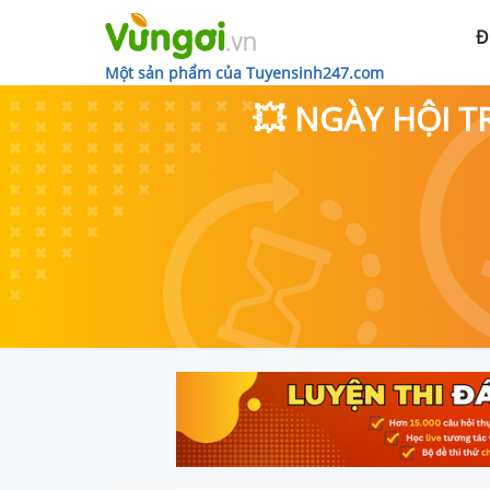
Đ
Một sản phẩm của Tuyensinh247.com
💥 NGÀY HỘI T