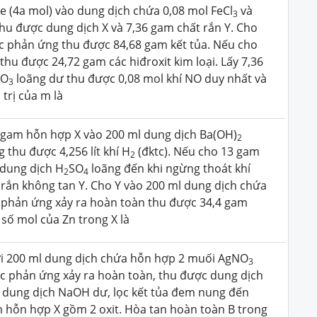
 (4a mol) vào dung dịch chứa 0,08 mol FeCl
và
3
 thu được dung dịch X và 7,36 gam chất rắn Y. Cho
úc phản ứng thu được 84,68 gam kết tủa. Nếu cho
hu được 24,72 gam các hiđroxit kim loại. Lấy 7,36
NO
loãng dư thu được 0,08 mol khí NO duy nhất và
3
trị của m là
5 gam hỗn hợp X vào 200 ml dung dịch Ba(OH)
2
 thu được 4,256 lít khí H
(đktc). Nếu cho 13 gam
2
 dung dịch H
SO
loãng đến khi ngừng thoát khí
2
4
t rắn không tan Y. Cho Y vào 200 ml dung dịch chứa
 phản ứng xảy ra hoàn toàn thu được 34,4 gam
số mol của Zn trong X là
ới 200 ml dung dịch chứa hỗn hợp 2 muối AgNO
3
ác phản ứng xảy ra hoàn toàn, thu được dung dịch
ới dung dịch NaOH dư, lọc kết tủa đem nung đến
 hỗn hợp X gồm 2 oxit. Hòa tan hoàn toàn B trong