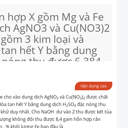
n hợp X gồm Mg và Fe
ịch AgNO3 và Cu(NO3)2
 gồm 3 kim loại và
 tan hết Y bằng dung
 nóng thu được 6,384
– sản phầm khử duy nhất.
o Z thu được kết tủa
Vận dụng cao
 không khí đến khối
Fe cho vào dung dịch AgNO
và Cu(NO
)
được chất
3
3
2
i thu được 8,4 gam hỗn
 Hòa tan hết Y bằng dung dịch H
SO
đặc nóng thu
2
4
 khử duy nhất. Cho NaOH dư vào Z thu được kết tủa
ác phản ứng xảy ra
 lượng không đổi thu được 8,4 gam hỗn hợp rắn
 . % khối lượng Fe ban đầu là