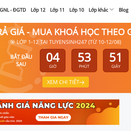
GNL - ĐGTD
Lớp 12
Lớp 11
Lớp 10
Lớp khác
Blog
RẢ GIÁ - MUA KHOÁ HỌC THEO
🎯 LỚP 1-12 TẠI TUYENSINH247 (TỪ 10-12/08)
04
53
50
BẮT ĐẦU
SAU
GIỜ
PHÚT
GIÂY
XEM CHI TIẾT