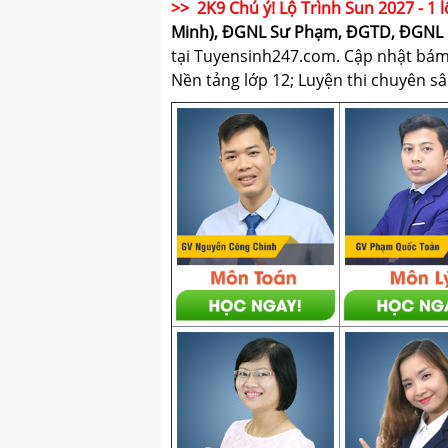
>> 2K9 Chú ý! Lộ Trình Sun 2027 - 1 l
Minh), ĐGNL Sư Phạm, ĐGTD, ĐGNL 
tại Tuyensinh247.com.
Cập nhật bám s
Nền tảng lớp 12; Luyện thi chuyên sâ