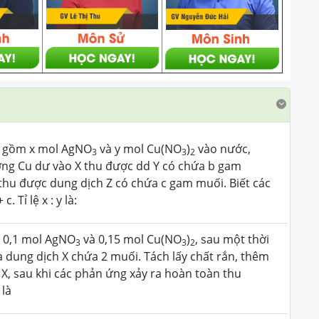
p gồm x mol AgNO
và y mol Cu(NO
)
vào nước,
3
3
2
ợng Cu dư vào X thu được dd Y có chứa b gam
thu được dung dịch Z có chứa c gam muối. Biết các
 Tỉ lệ x : y là:
 0,1 mol AgNO
và 0,15 mol Cu(NO
)
, sau một thời
3
3
2
à dung dịch X chứa 2 muối. Tách lấy chất rắn, thêm
 X, sau khi các phản ứng xảy ra hoàn toàn thu
 là