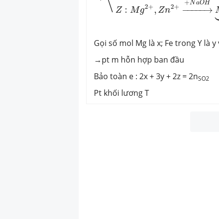
+
N
a
O
H
2
+
2
+
:
,
−
−−−−
→
Z
M
g
Z
n
Gọi số mol Mg là x; Fe trong Y là y 
→pt m hỗn hợp ban đầu
Bảo toàn e : 2x + 3y + 2z = 2n
SO2
Pt khối lương T