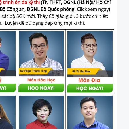
ộ trình ôn đa kỳ thi
(TN THPT, ĐGNL (Hà Nội/ Hồ Chí
Bộ Công an, ĐGNL Bộ Quốc phòng
-
Click xem ngay
)
át bộ SGK mới, Thầy Cô giáo giỏi, 3 bước chi tiết:
u; Luyện đề đủ dạng đáp ứng mọi kì thi.