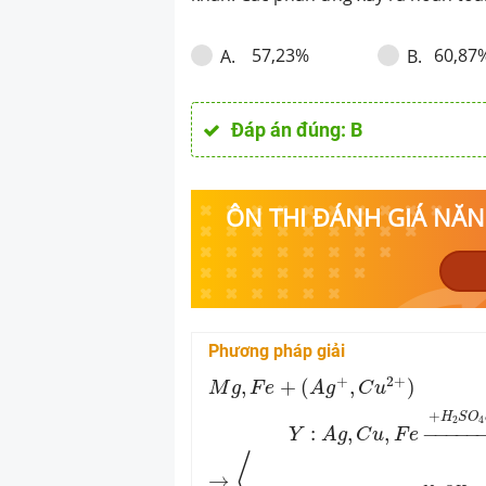
hoàn toàn . % k
57,23%
60,
A
.
B
.
Đáp án đúng:
B
ÔN THI ĐÁNH GIÁ NĂNG
Phương pháp giải
M
g
,
F
e
+
(
A
g
+
,
C
u
2
+
)
→
⟨
Y
:
A
g
,
C
u
+
2
+
,
+
(
,
)
M
g
F
e
A
g
C
u
+
H
S
O
2
4
:
,
,
−
−−−−−
Y
A
g
C
u
F
e
⟨
→