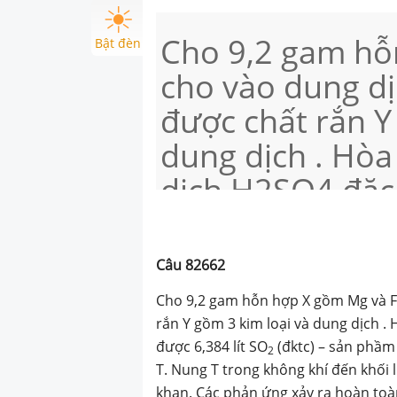
Cho 9,2 gam hỗ
Bật đèn
cho vào dung d
được chất rắn Y
dung dịch . Hòa
dịch H2SO4 đặc
lít SO2 (đktc) 
Cho NaOH dư và
Câu
82662
T. Nung T trong
Cho 9,2 gam hỗn hợp X gồm Mg và 
lượng không đổ
rắn Y gồm 3 kim loại và dung dịch .
được 6,384 lít SO
(đktc) – sản phầm
hợp rắn khan. C
2
T. Nung T trong không khí đến khối
khan. Các phản ứng xảy ra hoàn toàn