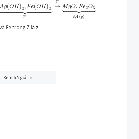
0
t










(
)
,
(
)
→
,
M
g
O
H
F
e
O
H
M
g
O
F
e
O
2
3
2
2
8
,
4
(
)
g
T
và Fe trong Z là z
Xem lời giải