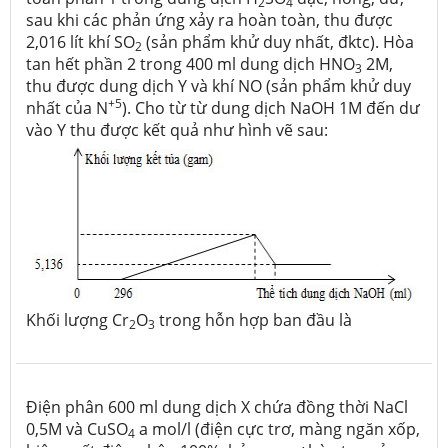
2
4
sau khi các phản ứng xảy ra hoàn toàn, thu được
2,016 lít khí SO
(sản phẩm khử duy nhất, đktc). Hòa
2
tan hết phần 2 trong 400 ml dung dịch HNO
2M,
3
thu được dung dịch Y và khí NO (sản phẩm khử duy
+5
nhất của N
). Cho từ từ dung dịch NaOH 1M đến dư
vào Y thu được kết quả như hình vẽ sau:
Khối lượng Cr
O
trong hỗn hợp ban đầu là
2
3
Điện phân 600 ml dung dịch X chứa đồng thời NaCl
0,5M và CuSO
a mol/l (điện cực trơ, màng ngăn xốp,
4