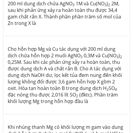
200 ml dung dịch chứa AgNO
1M và Cu(NO
)
2M,
3
3
2
sau khi phản ứng xảy ra hoàn toàn thu được 34,4
gam chất rắn X. Thành phần phần trăm số mol của
Zn trong X là
Cho hỗn hợp Mg và Cu tác dụng với 200 ml dung
dịch chứa hỗn hợp 2 muối AgNO
0,3M và Cu(NO
)
3
3
2
0,25M. Sau khi các phản ứng xảy ra hoàn toàn, thu
được dung dịch A và chất rắn B. Cho A tác dụng với
dung dịch NaOH dư, lọc kết tủa đem nung đến khối
lượng không đổi được 3,6 gam hỗn hợp X gồm 2
oxit. Hòa tan hoàn toàn B trong dung dịch H
SO
2
4
đặc nóng thu được 2,016 lít SO
(đktc). Phần trăm
2
khối lượng Mg trong hỗn hợp đầu là
Khi nhúng thanh Mg có khối lượng m gam vào dung