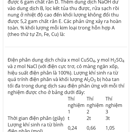
được 6 gam chất rắn D. Thêm dung dịch NaOH dư
vào dung dịch B, lọc kết tủa thu được, rửa sạch rồi
nung ở nhiệt độ cao đến khối lượng không đổi thu
được 5,2 gam chất rắn E. Các phản ứng xảy ra hoàn
toàn. % khối lượng mỗi kim loại trong hỗn hợp A
(theo thứ tự Zn, Fe, Cu) là:
Điện phân dung dịch chứa x mol CuSO
, y mol H
SO
4
2
4
và z mol NaCl (với điện cực trơ, có màng ngăn xốp,
hiệu suất điện phân là 100%). Lượng khí sinh ra từ
quá trính điện phân và khối lượng Al
O
bị hòa tan
2
3
tối đa trong dung dịch sau điện phân ứng với mỗi thí
nghiệm được cho ở bảng dưới đây:
Thí
Thí
Thí
nghiệm
nghiệm
nghiệm
1
2
3
Thời gian điện phân (giây)
t
2t
3t
Lượng khí sinh ra từ bình
0,24
0,66
1,05
điện phân (mol)