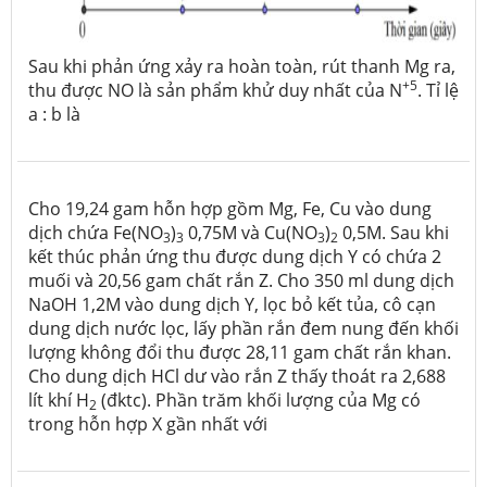
Sau khi phản ứng xảy ra hoàn toàn, rút thanh Mg ra,
+5
thu được NO là sản phẩm khử duy nhất của N
. Tỉ lệ
a : b là
Cho 19,24 gam hỗn hợp gồm Mg, Fe, Cu vào dung
dịch chứa Fe(NO
)
0,75M và Cu(NO
)
0,5M. Sau khi
3
3
3
2
kết thúc phản ứng thu được dung dịch Y có chứa 2
muối và 20,56 gam chất rắn Z. Cho 350 ml dung dịch
NaOH 1,2M vào dung dịch Y, lọc bỏ kết tủa, cô cạn
dung dịch nước lọc, lấy phần rắn đem nung đến khối
lượng không đổi thu được 28,11 gam chất rắn khan.
Cho dung dịch HCl dư vào rắn Z thấy thoát ra 2,688
lít khí H
(đktc). Phần trăm khối lượng của Mg có
2
trong hỗn hợp X gần nhất với