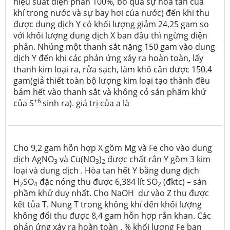
hiệu suất điện phân 100%, bỏ qua sự hòa tan của
khí trong nước và sự bay hơi của nước) đến khi thu
được dung dịch Y có khối lượng giảm 24,25 gam so
với khối lượng dung dịch X ban đầu thì ngừng điện
phân. Nhúng một thanh sắt nặng 150 gam vào dung
dịch Y đến khi các phản ứng xảy ra hoàn toàn, lấy
thanh kim loại ra, rửa sạch, làm khô cân được 150,4
gam(giả thiết toàn bộ lượng kim loại tạo thành đều
bám hết vào thanh sắt và không có sản phẩm khử
+6
của S
sinh ra). giá trị của a là
Cho 9,2 gam hỗn hợp X gồm Mg và Fe cho vào dung
dịch AgNO
và Cu(NO
)
được chất rắn Y gồm 3 kim
3
3
2
loại và dung dịch . Hòa tan hết Y bằng dung dịch
H
SO
đặc nóng thu được 6,384 lít SO
(đktc) – sản
2
4
2
phầm khử duy nhất. Cho NaOH dư vào Z thu được
kết tủa T. Nung T trong không khí đến khối lượng
không đổi thu được 8,4 gam hỗn hợp rắn khan. Các
phản ứng xảy ra hoàn toàn . % khối lượng Fe ban