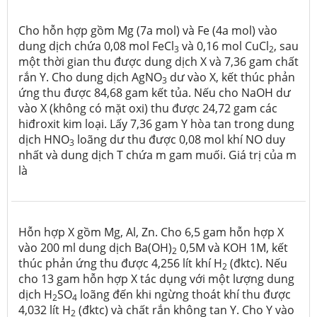
Cho hỗn hợp gồm Mg (7a mol) và Fe (4a mol) vào
dung dịch chứa 0,08 mol FeCl
và 0,16 mol CuCl
, sau
3
2
một thời gian thu được dung dịch X và 7,36 gam chất
rắn Y. Cho dung dịch AgNO
dư vào X, kết thúc phản
3
ứng thu được 84,68 gam kết tủa. Nếu cho NaOH dư
vào X (không có mặt oxi) thu được 24,72 gam các
hiđroxit kim loại. Lấy 7,36 gam Y hòa tan trong dung
dịch HNO
loãng dư thu được 0,08 mol khí NO duy
3
nhất và dung dịch T chứa m gam muối. Giá trị của m
là
Hỗn hợp X gồm Mg, Al, Zn. Cho 6,5 gam hỗn hợp X
vào 200 ml dung dịch Ba(OH)
0,5M và KOH 1M, kết
2
thúc phản ứng thu được 4,256 lít khí H
(đktc). Nếu
2
cho 13 gam hỗn hợp X tác dụng với một lượng dung
dịch H
SO
loãng đến khi ngừng thoát khí thu được
2
4
4,032 lít H
(đktc) và chất rắn không tan Y. Cho Y vào
2