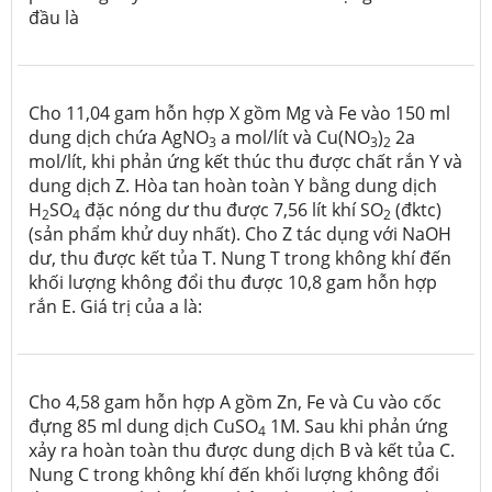
đầu là
Cho 11,04 gam hỗn hợp X gồm Mg và Fe vào 150 ml
dung dịch chứa AgNO
a mol/lít và Cu(NO
)
2a
3
3
2
mol/lít, khi phản ứng kết thúc thu được chất rắn Y và
dung dịch Z. Hòa tan hoàn toàn Y bằng dung dịch
H
SO
đặc nóng dư thu được 7,56 lít khí SO
(đktc)
2
4
2
(sản phẩm khử duy nhất). Cho Z tác dụng với NaOH
dư, thu được kết tủa T. Nung T trong không khí đến
khối lượng không đổi thu được 10,8 gam hỗn hợp
rắn E. Giá trị của a là:
Cho 4,58 gam hỗn hợp A gồm Zn, Fe và Cu vào cốc
đựng 85 ml dung dịch CuSO
1M. Sau khi phản ứng
4
xảy ra hoàn toàn thu được dung dịch B và kết tủa C.
Nung C trong không khí đến khối lượng không đổi