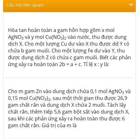
Câu hỏi liên quan
Hòa tan hoàn toàn a gam hỗn hợp gồm x mol
AgNO
và y mol Cu(NO
)
vào nước, thu được dung
3
3
2
dịch X. Cho một lượng Cu dư vào X thu được dd Y có
chứa b gam muối. Cho một lượng Fe dư vào Y, thu
được dung dịch Z có chứa c gam muối. Biết các phản
ứng xảy ra hoàn toàn 2b = a + c. Tỉ lệ x : y là:
Cho m gam Zn vào dung dịch chứa 0,1 mol AgNO
và
3
0,15 mol Cu(NO
)
, sau một thời gian thu được 26,9
3
2
gam chất rắn và dung dịch X chứa 2 muối. Tách lấy
chất rắn, thêm tiếp 5,6 gam bột sắt vào dung dịch X,
sau khi các phản ứng xảy ra hoàn toàn thu được 6
gam chất rắn. Giá trị của m là