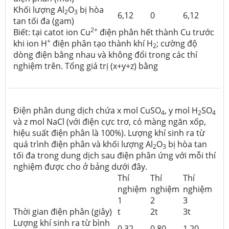
Khối lượng Al
O
bị hòa
2
3
6,12
0
6,12
tan tối đa (gam)
2+
Biết: tại catot ion Cu
điện phân hết thành Cu trước
+
khi ion H
điện phân tạo thành khí H
; cường độ
2
dòng điện bằng nhau và không đổi trong các thí
nghiệm trên. Tổng giá trị (x+y+z) bằng
Điện phân dung dịch chứa x mol CuSO
, y mol H
SO
4
2
4
và z mol NaCl (với điện cực trơ, có màng ngăn xốp,
hiệu suất điện phân là 100%). Lượng khí sinh ra từ
quá trình điện phân và khối lượng Al
O
bị hòa tan
2
3
tối đa trong dung dịch sau điện phân ứng với mỗi thí
nghiệm được cho ở bảng dưới đây.
Thí
Thí
Thí
nghiệm
nghiệm
nghiệm
1
2
3
Thời gian điện phân (giây)
t
2t
3t
Lượng khí sinh ra từ bình
0,32
0,80
1,20