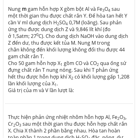
Nung
m
gam hỗn hợp X gồm bột Al và Fe
O
sau
3
4
một thời gian thu được chất rắn Y. Để hòa tan hết Y
cần V ml dung dịch H
SO
0,7M (loãng). Sau phản
2
4
ứng thu được dung dịch Z và 9,846 lít khí (đo
0
ở 1,5atm; 27
C). Cho dung dịch NaOH vào dung dịch
Z đến dư, thu được kết tủa M. Nung M trong
chân không đến khối lượng không đổi thu được 44
gam chất rắn T.
Cho 50 gam hỗn hợp X
gồm CO và CO
qua ống sứ
1
2
đựng chất rắn T nung nóng. Sau khi T phản ứng
hết thu được hỗn hợp khí X
có khối lượng gấp 1,208
2
lần khối lượng của X
.
1
Giá trị của m và V lần lượt là:
Thực hiện phản ứng nhiệt nhôm hỗn hợp Al, Fe
O
,
2
3
Cr
O
sau một thời gian thu được hỗn hợp chất rắn
2
3
X. Chia X thành 2 phần bằng nhau. Hòa tan hoàn
toàn phần 1 trong dung dịch H
SO
đặc, nóng, dư,