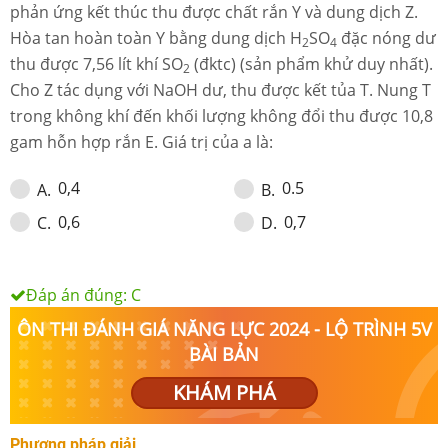
phản ứng kết thúc thu được chất rắn Y và dung dịch Z.
Hòa tan hoàn toàn Y bằng dung dịch H
SO
đặc nóng dư
2
4
thu được 7,56 lít khí SO
(đktc) (sản phẩm khử duy nhất).
2
Cho Z tác dụng với NaOH dư, thu được kết tủa T. Nung T
trong không khí đến khối lượng không đổi thu được 10,8
gam hỗn hợp rắn E. Giá trị của a là:
0,4
0.5
A
.
B
.
0,6
0,7
C
.
D
.
Đáp án đúng:
C
ÔN THI ĐÁNH GIÁ NĂNG LỰC 2024 - LỘ TRÌNH 5V
BÀI BẢN
KHÁM PHÁ
Phương pháp giải