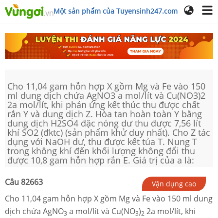
Một sản phẩm của Tuyensinh247.com
Cho 11,04 gam hỗn hợp X gồm Mg và Fe vào 150
ml dung dịch chứa AgNO3 a mol/lít và Cu(NO3)2
2a mol/lít, khi phản ứng kết thúc thu được chất
rắn Y và dung dịch Z. Hòa tan hoàn toàn Y bằng
dung dịch H2SO4 đặc nóng dư thu được 7,56 lít
khí SO2 (đktc) (sản phẩm khử duy nhất). Cho Z tác
dụng với NaOH dư, thu được kết tủa T. Nung T
trong không khí đến khối lượng không đổi thu
được 10,8 gam hỗn hợp rắn E. Giá trị của a là:
Câu
82663
Vận dụng cao
Cho 11,04 gam hỗn hợp X gồm Mg và Fe vào 150 ml dung
dịch chứa AgNO
a mol/lít và Cu(NO
)
2a mol/lít, khi
3
3
2