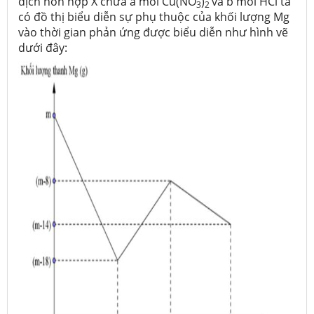
dịch hỗn hợp X chứa a mol Cu(NO
)
và b mol HCl ta
3
2
có đồ thị biểu diễn sự phụ thuộc của khối lượng Mg
vào thời gian phản ứng được biểu diễn như hình vẽ
dưới đây: