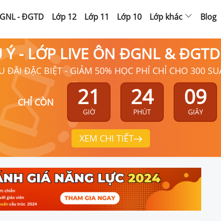
GNL - ĐGTD
Lớp 12
Lớp 11
Lớp 10
Lớp khác
Blog
Ú Ý - LỚP LIVE ÔN ĐGNL & ĐGT
U ĐÃI ĐẶC BIỆT - GIẢM 50% HỌC PHÍ CHỈ CHO 300 SU
21
24
08
CHỈ CÒN
GIỜ
PHÚT
GIÂY
XEM CHI TIẾT