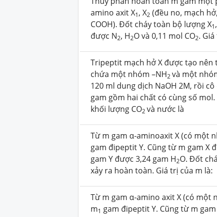
Thuỷ phân hoàn toàn m gam một 
amino axit X
, X
(đều no, mạch hở
1
2
COOH). Đốt cháy toàn bộ lượng X
1
được N
, H
O và 0,11 mol CO
. Giá
2
2
2
Tripeptit mạch hở X được tạo nên 
chứa một nhóm –NH
và một nhó
2
120 ml dung dịch NaOH 2M, rồi cô 
gam gồm hai chất có cùng số mol.
khối lượng CO
và nước là
2
Từ m gam α-aminoaxit X (có một
gam đipeptit Y. Cũng từ m gam X 
gam Y được 3,24 gam H
O. Đốt ch
2
xảy ra hoàn toàn. Giá trị của m là:
Từ m gam α-amino axit X (có mộ
m
gam đipeptit Y. Cũng từ m gam
1