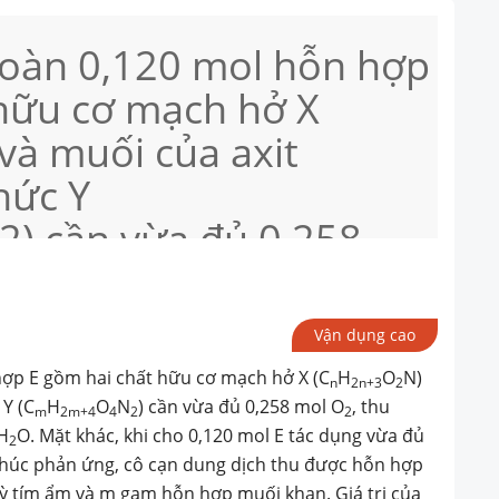
toàn 0,120 mol hỗn hợp
 hữu cơ mạch hở X
à muối của axit
hức Y
 cần vừa đủ 0,258
ợc 0,720 mol hỗn hợp
 Mặt khác, khi cho
Vận dụng cao
 dụng vừa đủ với dung
hợp E gồm hai chất hữu cơ mạch hở X (C
H
O
N)
n
2n+3
2
nóng. Kết thúc phản
 Y (C
H
O
N
) cần vừa đủ 0,258 mol O
, thu
m
2m+4
4
2
2
 H
O. Mặt khác, khi cho 0,120 mol E tác dụng vừa đủ
g dịch thu được hỗn
2
thúc phản ứng, cô cạn dung dịch thu được hỗn hợp
uỳ tím ẩm và m gam hỗn hợp muối khan. Giá trị của