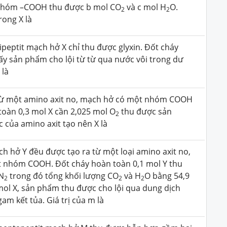
nhóm –COOH thu được b mol CO
và c mol H
O.
2
2
trong X là
peptit mạch hở X chỉ thu được glyxin. Đốt cháy
lấy sản phẩm cho lội từ từ qua nước vôi trong dư
 là
h từ một amino axit no, mạch hở có một nhóm COOH
toàn 0,3 mol X cần 2,025 mol O
thu được sản
2
c của amino axit tạo nên X là
ch hở Y đều được tạo ra từ một loại amino axit no,
 nhóm COOH. Đốt cháy hoàn toàn 0,1 mol Y thu
 N
trong đó tổng khối lượng CO
và H
O bằng 54,9
2
2
2
mol X, sản phẩm thu được cho lội qua dung dịch
am kết tủa. Giá trị của m là