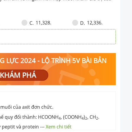
hất khí, đều làm xanh
m gam hỗn hợp muối
a m là
.
11,328.
12,336.
C
.
D
.
 LỰC 2024 - LỘ TRÌNH 5V BÀI BẢN
KHÁM PHÁ
 muối của axit đơn chức.
thể quy đổi thành: HCOONH
, (COONH
)
, CH
.
4
4
2
2
 peptit và protein
---
Xem chi tiết