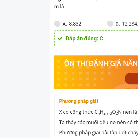
hợp Z gồm hai c
m là
quỳ tím ẩm và 
khan. Giá trị củ
8,832.
12,284
A
.
B
.
Đáp án đúng:
C
ÔN THI ĐÁNH GIÁ NĂNG
Phương pháp giải
X có công thức C
H
O
N nên là
n
2n+3
2
Ta thấy các muối đều no nên có 
Phương pháp giải bài tập đốt cháy