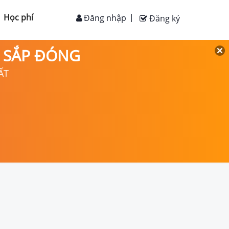
Học phí
Đăng nhập
Đăng ký
D SẮP ĐÓNG
ẤT