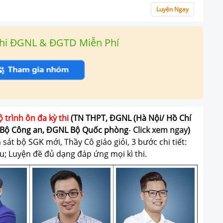
Luyện Ngay
hi ĐGNL & ĐGTD Miễn Phí
ộ trình ôn đa kỳ thi
(TN THPT, ĐGNL (Hà Nội/ Hồ Chí
Bộ Công an, ĐGNL Bộ Quốc phòng
-
Click xem ngay
)
át bộ SGK mới, Thầy Cô giáo giỏi, 3 bước chi tiết:
u; Luyện đề đủ dạng đáp ứng mọi kì thi.