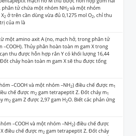
pentapeptit mạch hở M thu được hỗn hợp gồm hai
, phân tử chứa một nhóm NH
và một nhóm
2
, X
ở trên cần dùng vừa đủ 0,1275 mol O
, chỉ thu
2
2
 trị của m là
từ một amino axit A (no, mạch hở, trong phân tử
m –COOH). Thủy phân hoàn toàn m gam X trong
cạn thu được hỗn hợp rắn Y có khối lượng 16,44
 Đốt cháy hoàn toàn m gam X sẽ thu được tổng
 nhóm –COOH và một nhóm –NH
) điều chế được m
2
1
điều chế được m
gam tetrapeptit Z. Đốt cháy m
2
1
áy m
gam Z được 2,97 gam H
O. Biết các phản ứng
2
2
t nhóm –COOH và một nhóm –NH
) điều chế được
2
 X điều chế được m
gam tetrapeptit Z. Đốt cháy
2