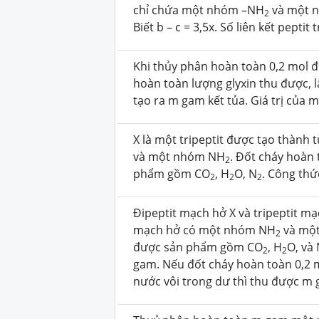
chỉ chứa một nhóm –NH
và một 
2
Biết b – c = 3,5x. Số liên kết peptit 
Khi thủy phân hoàn toàn 0,2 mol đi
hoàn toàn lượng glyxin thu được, 
tạo ra m gam kết tủa. Giá trị của m
X là một tripeptit được tạo thàn
và một nhóm NH
. Đốt cháy hoàn 
2
phẩm gồm CO
, H
O, N
. Công thứ
2
2
2
Đipeptit mạch hở X và tripeptit mạ
mạch hở có một nhóm NH
và một
2
được sản phẩm gồm CO
, H
O, và
2
2
gam. Nếu đốt cháy hoàn toàn 0,2 
nước vôi trong dư thì thu được m g