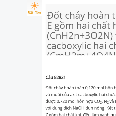
Đốt cháy hoàn 
Bật đèn
E gồm hai chất
(CnH2n+3O2N) v
cacboxylic hai c
(CmH2m+4O4N2)
mol O2, thu đư
CO2, N2 và H2O.
Câu
82821
0,120 mol E tác
Đốt cháy hoàn toàn 0,120 mol hỗn 
dịch NaOH đun 
và muối của axit cacboxylic hai chức
được 0,720 mol hỗn hợp CO
, N
và
ứng, cô cạn dun
2
2
với dung dịch NaOH đun nóng. Kết 
Z gồm hai chất khí, đều làm xanh q