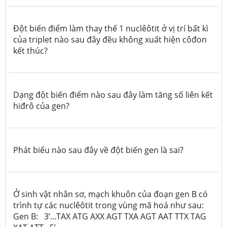
Đột biến điểm làm thay thế 1 nuclêôtit ở vị trí bất kì
của triplet nào sau đây đều không xuất hiện côđon
kết thúc?
Dạng đột biến điểm nào sau đây làm tăng số liên kết
hiđrô của gen?
Phát biểu nào sau đây về đột biến gen là sai?
Ở sinh vật nhân sơ, mạch khuôn của đoạn gen B có
trình tự các nuclêôtit trong vùng mã hoá như sau:
Gen B: 3’...TAX ATG AXX AGT TXA AGT AAT TTX TAG