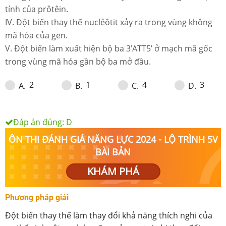
tính của prôtêin.
IV. Đột biến thay thế nuclêôtit xảy ra trong vùng không
mã hóa của gen.
V. Đột biến làm xuất hiện bộ ba 3’ATT5’ ở mạch mã gốc
trong vùng mã hóa gần bộ ba mở đầu.
2
1
4
3
A
.
B
.
C
.
D
.
Đáp án đúng:
D
ÔN THI ĐÁNH GIÁ NĂNG LỰC 2024 - LỘ TRÌNH 5V
BÀI BẢN
KHÁM PHÁ
Phương pháp giải
Đột biến thay thế làm thay đổi khả năng thích nghi của