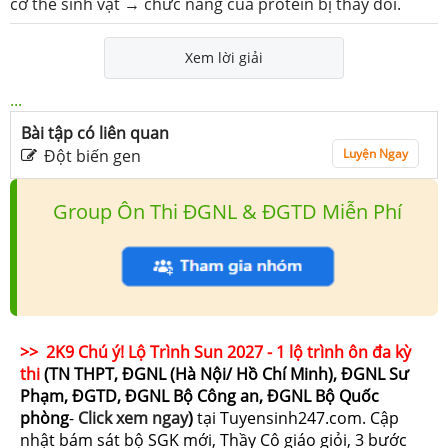
cơ thể sinh vật → chức năng của protein bị thay đổi.
Xem lời giải
...
Bài tập có liên quan
Đột biến gen
Luyện Ngay
Group Ôn Thi ĐGNL & ĐGTD Miễn Phí
>> 2K9 Chú ý! Lộ Trình Sun 2027 - 1 lộ trình ôn đa kỳ
thi
(TN THPT, ĐGNL (Hà Nội/ Hồ Chí Minh), ĐGNL Sư
Phạm, ĐGTD, ĐGNL Bộ Công an, ĐGNL Bộ Quốc
phòng
-
Click xem ngay
)
tại Tuyensinh247.com.
Cập
nhật bám sát bộ SGK mới, Thầy Cô giáo giỏi, 3 bước