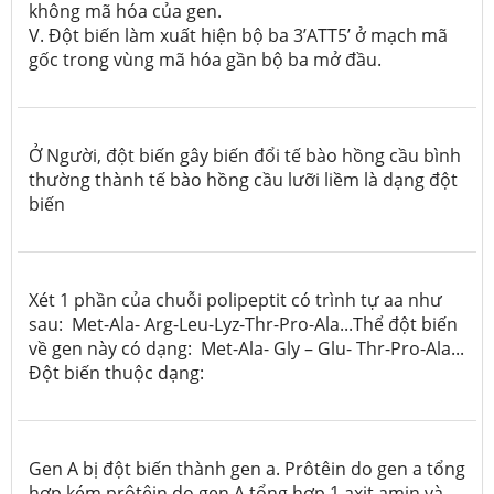
không mã hóa của gen.
V. Đột biến làm xuất hiện bộ ba 3’ATT5’ ở mạch mã
gốc trong vùng mã hóa gần bộ ba mở đầu.
Ở Người, đột biến gây biến đổi tế bào hồng cầu bình
thường thành tế bào hồng cầu lưỡi liềm là dạng đột
biến
Xét 1 phần của chuỗi polipeptit có trình tự aa như
sau: Met-Ala- Arg-Leu-Lyz-Thr-Pro-Ala...Thể đột biến
về gen này có dạng: Met-Ala- Gly – Glu- Thr-Pro-Ala...
Đột biến thuộc dạng:
Gen A bị đột biến thành gen a. Prôtêin do gen a tổng
hợp kém prôtêin do gen A tổng hợp 1 axit amin và