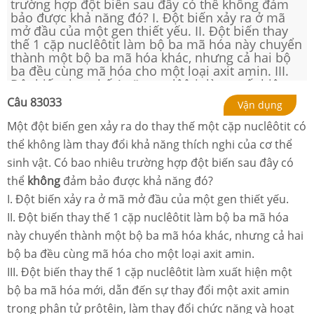
trường hợp đột biến sau đây có thể không đảm
bảo được khả năng đó? I. Đột biến xảy ra ở mã
mở đầu của một gen thiết yếu. II. Đột biến thay
thế 1 cặp nuclêôtit làm bộ ba mã hóa này chuyển
thành một bộ ba mã hóa khác, nhưng cả hai bộ
ba đều cùng mã hóa cho một loại axit amin. III.
Đột biến thay thế 1 cặp nuclêôtit làm xuất hiện
một bộ ba mã hóa mới, dẫn đến sự thay đổi một
Câu
83033
Vận dụng
axit amin trong phân tử prôtêin, làm thay đổi
chức năng và hoạt tính của prôtêin. IV. Đột biến
Một đột biến gen xảy ra do thay thế một cặp nuclêôtit có
thay thế nuclêôtit xảy ra trong vùng không mã
thể không làm thay đổi khả năng thích nghi của cơ thể
hóa của gen. V. Đột biến làm xuất hiện bộ ba
sinh vật. Có bao nhiêu trường hợp đột biến sau đây có
3’ATT5’ ở mạch mã gốc trong vùng mã hóa gần
bộ ba mở đầu.
thể
không
đảm bảo được khả năng đó?
I. Đột biến xảy ra ở mã mở đầu của một gen thiết yếu.
II. Đột biến thay thế 1 cặp nuclêôtit làm bộ ba mã hóa
này chuyển thành một bộ ba mã hóa khác, nhưng cả hai
bộ ba đều cùng mã hóa cho một loại axit amin.
III. Đột biến thay thế 1 cặp nuclêôtit làm xuất hiện một
bộ ba mã hóa mới, dẫn đến sự thay đổi một axit amin
trong phân tử prôtêin, làm thay đổi chức năng và hoạt