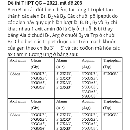
Đề thi THPT QG – 2021, mã đề 206
Alen B bị các đột biến điểm, tại cùng 1 triplet tạo
thành các alen B
, B
và B
. Các chuỗi pôlipeptit do
1
2
3
các alen này quy định lần lượt là: B, B
, B
và B
chỉ
1
2
3
khác nhau 1 axit amin đó là Gly ở chuỗi B bị thay
bằng Ala ở chuỗi B
, Arg ở chuỗi B
và Trp ở chuỗi
1
2
B
. Cho biết các triplet được đọc trên mạch khuôn
3
của gen theo chiều 3’ → 5’ và các côđon mã hóa các
axit amin tương ứng ở bảng sau: