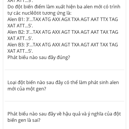
XAT ATT...5’.
Do đột biến điểm làm xuất hiện ba alen mới có trình
tự các nuclêôtit tương ứng là:
Alen B1: 3’...TAX ATG AXX AGX TXA AGT AAT TTX TAG
XAT ATT...5’.
Alen B2: 3’...TAX ATG AXX AGT TXA AGT AAT TAX TAG
XAT ATT...5’.
Alen B3: 3’...TAX ATG AXX AGT TXA AGT AXT TAX TAG
XAT ATT...5’.
Phát biểu nào sau đây đúng?
Loại đột biến nào sau đây có thể làm phát sinh alen
mới của một gen?
Phát biểu nào sau đây về hậu quả và ý nghĩa của đột
biến gen là sai?