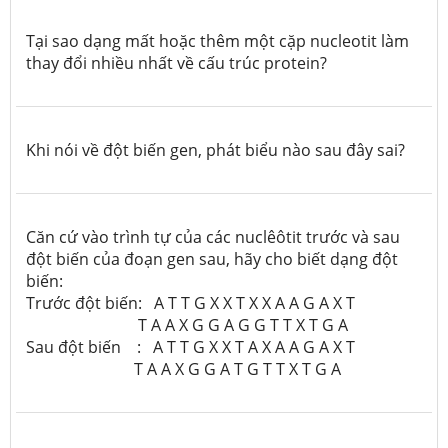
Tại sao dạng mất hoặc thêm một cặp nucleotit làm
thay đổi nhiều nhất về cấu trúc protein?
Khi nói về đột biến gen, phát biểu nào sau đây sai?
Căn cứ vào trình tự của các nuclêôtit trước và sau
đột biến của đoạn gen sau, hãy cho biết dạng đột
biến:
Trước đột biến: A T T G X X T X X A A G A X T
T A A X G G A G G T T X T G A
Sau đột biến : A T T G X X T A X A A G A X T
T A A X G G A T G T T X T G A