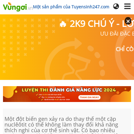
Một sản phẩm của Tuyensinh247.com
🔥 2K9 CHÚ Ý - 
ƯU ĐÃI ĐẶC B
CHỈ C
Một đột biến gen xảy ra do thay thế một cặp
nuclêôtit có thể không làm thay đổi khả năng
thích nghi của cơ thể sinh vật. Có bao nhiêu