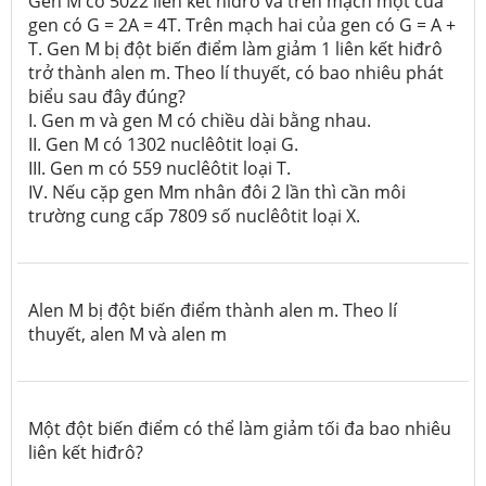
Gen M có 5022 liên kết hiđrô và trên mạch một của
gen có G = 2A = 4T. Trên mạch hai của gen có G = A +
T. Gen M bị đột biến điểm làm giảm 1 liên kết hiđrô
trở thành alen m. Theo lí thuyết, có bao nhiêu phát
biểu sau đây đúng?
I. Gen m và gen M có chiều dài bằng nhau.
II. Gen M có 1302 nuclêôtit loại G.
III. Gen m có 559 nuclêôtit loại T.
IV. Nếu cặp gen Mm nhân đôi 2 lần thì cần môi
trường cung cấp 7809 số nuclêôtit loại X.
Alen M bị đột biến điểm thành alen m. Theo lí
thuyết, alen M và alen m
Một đột biến điểm có thể làm giảm tối đa bao nhiêu
liên kết hiđrô?