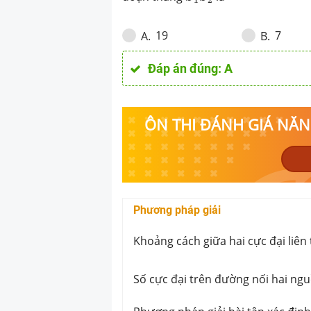
giao thoa trên đ
là
19
7
A
.
B
.
Đáp án đúng:
A
ÔN THI ĐÁNH GIÁ NĂNG
Phương pháp giải
Khoảng cách giữa hai cực đại liên
Số cực đại trên đường nối hai ng