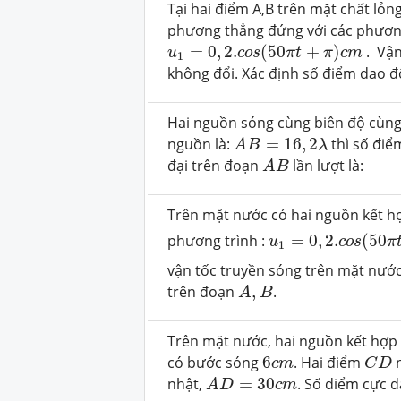
Tại hai điểm A,B trên mặt chất lỏ
phương thẳng đứng với các phương
u
1
=
0
,
2.
c
o
s
(
50
π
t
+
π
)
c
m
=
0
,
2.
(
50
+
)
. Vận
u
c
o
s
π
t
π
c
m
1
không đổi. Xác định số điểm dao đ
Hai nguồn sóng cùng biên độ cùng
A
B
=
16
,
2
λ
nguồn là:
=
16
,
2
thì số điể
A
B
λ
A
B
đại trên đoạn
lần lượt là:
A
B
Trên mặt nước có hai nguồn kết 
u
1
=
0
,
2.
c
o
s
(
50
π
t
phương trình :
=
0
,
2.
(
50
u
c
o
s
π
1
vận tốc truyền sóng trên mặt nước
A
,
B
trên đoạn
,
.
A
B
Trên mặt nước, hai nguồn kết hợ
C
D
6
c
m
có bước sóng
6
. Hai điểm
n
c
m
C
D
A
D
=
30
c
m
nhật,
=
30
. Số điểm cực 
A
D
c
m