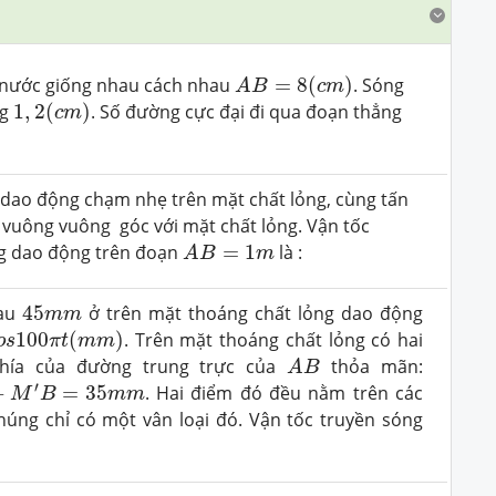
A
B
=
8
(
c
m
)
 nước giống nhau cách nhau
=
8
(
)
. Sóng
A
B
c
m
1
,
2
(
c
m
)
ng
1
,
2
(
)
. Số đường cực đại đi qua đoạn thẳng
c
m
dao động chạm nhẹ trên mặt chất lỏng, cùng tấn
 vuông vuông góc với mặt chất lỏng. Vận tốc
A
B
=
1
m
g dao động trên đoạn
=
1
là :
A
B
m
45
m
m
au
45
ở trên mặt thoáng chất lỏng dao động
m
m
100
π
t
(
m
m
)
100
(
)
. Trên mặt thoáng chất lỏng có hai
o
s
π
t
m
m
A
B
ía của đường trung trực của
thỏa mãn:
A
B
M
′
B
=
35
m
m
′
−
=
35
. Hai điểm đó đều nằm trên các
M
B
m
m
chúng chỉ có một vân loại đó. Vận tốc truyền sóng