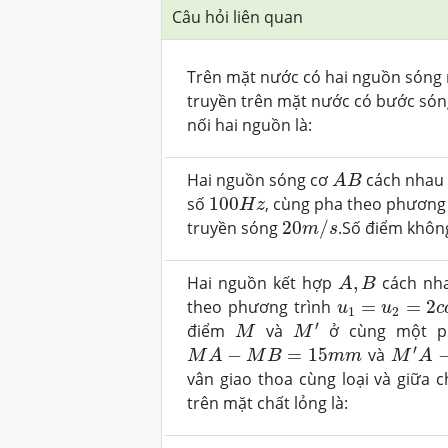
Câu hỏi liên quan
Trên mặt nước có hai nguồn sóng
truyền trên mặt nước có bước só
nối hai nguồn là:
A
B
Hai nguồn sóng cơ
cách nhau 
A
B
100
H
z
số
100
, cùng pha theo phương
H
z
20
m
/
s
truyền sóng
20
/
.Số điểm khôn
m
s
A
,
B
Hai nguồn kết hợp
,
cách nh
A
B
u
1
=
u
2
=
2
c
o
s
theo phương trình
=
=
2
u
u
c
1
2
M
′
M
′
điểm
và
ở cùng một ph
M
M
M
A
−
M
B
=
15
m
m
M
′
A
−
′
−
=
15
và
M
A
M
B
m
m
M
A
vân giao thoa cùng loại và giữa 
trên mặt chất lỏng là: