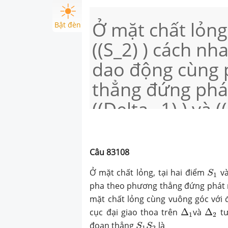
Ở mặt chất lỏng,
Bật đèn
((S_2) ) cách n
dao động cùng 
thẳng đứng phát
((Delta _1) ) và 
thẳng ở mặt chấ
với đoạn thẳng (
Câu
83108
nhau 9 cm. Biết
S
1
Ở mặt chất lỏng, tại hai điểm
v
S
1
thoa trên ((Delta
pha theo phương thẳng đứng phát 
mặt chất lỏng cùng vuông góc với
tương ứng là 7 
Δ
1
Δ
2
cục đại giao thoa trên
Δ
và
Δ
tư
1
2
S
1
S
2
đoạn thẳng
là
S
S
1
2