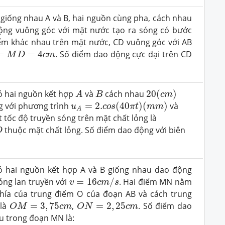
giống nhau A và B, hai nguồn cùng pha, cách nhau
ng vuông góc với mặt nước tạo ra sóng có bước
điểm khác nhau trên mặt nước, CD vuông góc với AB
M
D
=
4
c
m
=
=
4
. Số điểm dao động cực đại trên CD
M
D
c
m
A
20
(
c
m
)
B
ó hai nguồn kết hợp
và
cách nhau
20
(
)
A
B
c
m
u
A
=
2.
c
o
s
(
40
π
t
)
(
m
m
)
 với phương trình
=
2.
(
40
)
(
)
và
u
c
o
s
π
t
m
m
A
ết tốc độ truyền sóng trên mặt chất lỏng là
thuộc mặt chất lỏng. Số điểm dao động với biên
D
ó hai nguồn kết hợp A và B giống nhau dao động
v
=
16
c
m
/
s
óng lan truyền với
=
16
/
. Hai điểm MN nằm
v
c
m
s
phía của trung điểm O của đoạn AB và cách trung
O
M
=
3
,
75
c
m
O
N
=
2
,
25
c
m
 là
=
3
,
75
,
=
2
,
25
. Số điểm dao
O
M
c
m
O
N
c
m
ểu trong đoạn MN là: