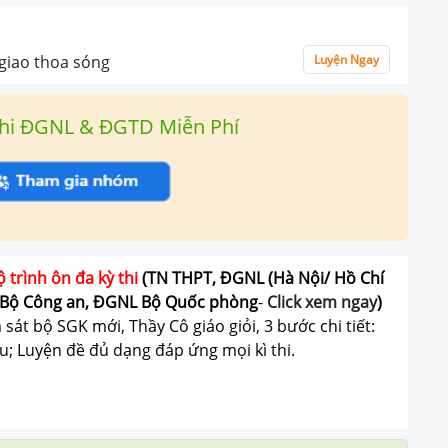
u giao thoa sóng
Luyện Ngay
hi ĐGNL & ĐGTD Miễn Phí
ộ trình ôn đa kỳ thi
(TN THPT, ĐGNL (Hà Nội/ Hồ Chí
Bộ Công an, ĐGNL Bộ Quốc phòng
-
Click xem ngay
)
át bộ SGK mới, Thầy Cô giáo giỏi, 3 bước chi tiết:
u; Luyện đề đủ dạng đáp ứng mọi kì thi.