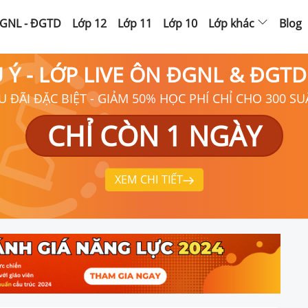
GNL - ĐGTD
Lớp 12
Lớp 11
Lớp 10
Lớp khác
Blog
Ú Ý - LỚP LIVE ÔN ĐGNL & ĐGT
U ĐÃI ĐẶC BIỆT - GIẢM 50% HỌC PHÍ CHỈ CHO 300 SU
CHỈ CÒN 1 NGÀY
XEM CHI TIẾT