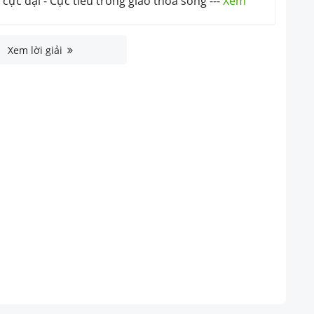
 cực đại - Cực tiểu trong giao thoa sóng
---
Xem
Xem lời giải