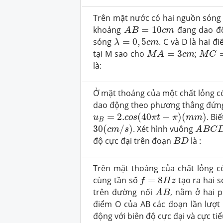
Trên mặt nước có hai nguồn sóng 
A
B
=
10
c
m
khoảng
=
10
đang dao độ
A
B
c
m
λ
=
0
,
5
c
m
sóng
=
0
,
5
. C và D là hai 
λ
c
m
M
A
=
3
c
m
M
C
=
tại M sao cho
=
3
;
M
A
c
m
M
C
là:
Ở mặt thoáng của một chất lỏng c
dao động theo phương thẳng đứng
u
B
=
2.
c
o
s
(
40
π
t
+
π
)
(
m
m
)
=
2.
(
40
+
)
(
)
. Bi
u
c
o
s
π
t
π
m
m
B
A
B
C
D
30
(
c
m
/
s
)
30
(
/
)
. Xét hình vuông
c
m
s
A
B
C
B
D
độ cực đại trên đoạn
là :
B
D
Trên mặt thoáng của chất lỏng c
f
=
8
H
z
cùng tần số
=
8
tạo ra hai s
f
H
z
A
B
trên đường nối
, nằm ở hai 
A
B
điểm O của AB các đoạn lần lượt
động với biên độ cực đại và cực ti