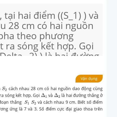
 tại hai điểm ((S_1) ) và
hau 28 cm có hai nguồn
pha theo phương
 ra sóng kết hợp. Gọi
((Delta _2) ) là hai đường
t lỏng cùng vuông góc
(S_1) ) ((S_2) ) và cách
Vận dụng
 số điểm cục đại giao
S
2
à
cách nhau 28 cm có hai nguồn dao động cùng
S
2
Δ
1
Δ
2
 _1) )và ((Delta _2) )
ra sóng kết hợp. Gọi
Δ
và
Δ
là hai đường thẳng ở
1
2
S
1
S
2
 đoạn thẳng
và cách nhau 9 cm. Biết số điểm
S
S
và 3. Số điểm cực đại
1
2
ơng ứng là 7 và 3. Số điểm cực đại giao thoa trên