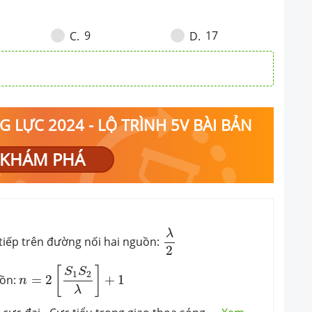
oạn thẳng ((S_1)(S_2) )
9
17
C
.
D
.
 LỰC 2024 - LỘ TRÌNH 5V BÀI BẢN
KHÁM PHÁ
λ
2
λ
 tiếp trên đường nối hai nguồn:
2
n
=
2
[
S
1
S
2
λ
]
+
1
[
]
S
S
1
2
uồn:
=
2
+
1
n
λ