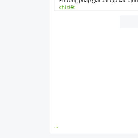
Phương pháp giải bài tập xác định
chi tiết
...