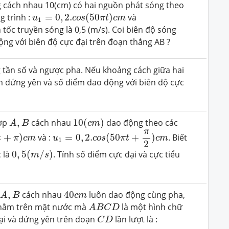
ng cách nhau 10(cm) có hai nguồn phát sóng theo
u
1
=
0
,
2.
c
o
s
(
50
π
t
)
c
m
 trình :
=
0
,
2.
(
50
)
và
u
c
o
s
π
t
c
m
1
 tốc truyền sóng là 0,5 (m/s). Coi biên độ sóng
ộng với biên độ cực đại trên đoạn thẳng AB ?
 tần số và ngược pha. Nếu khoảng cách giữa hai
m đứng yên và số điểm dao động với biên độ cực
A
,
B
10
(
c
m
)
hợp
,
cách nhau
10
(
)
dao động theo các
A
B
c
m
u
1
=
0
,
2.
c
o
s
(
50
π
t
+
π
2
)
c
m
+
π
)
c
m
π
+
)
và :
=
0
,
2.
(
50
+
)
. Biết
t
π
c
m
u
c
o
s
π
t
c
m
1
2
0
,
5
(
m
/
s
)
 là
0
,
5
(
/
)
. Tính số điểm cực đại và cực tiểu
m
s
A
,
B
40
c
m
p
,
cách nhau
40
luôn dao động cùng pha,
A
B
c
m
A
B
C
D
ằm trên mặt nước mà
là một hình chữ
A
B
C
D
C
D
đại và đứng yên trên đoạn
lần lượt là :
C
D