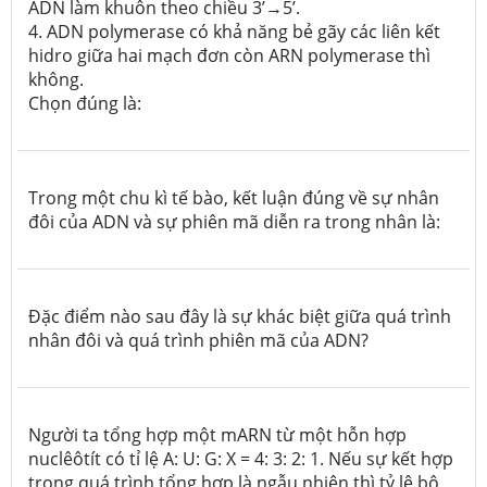
ADN làm khuôn theo chiều 3’→5’.
4. ADN polymerase có khả năng bẻ gãy các liên kết
hidro giữa hai mạch đơn còn ARN polymerase thì
không.
Chọn đúng là:
Trong một chu kì tế bào, kết luận
đúng
về sự nhân
đôi của ADN và sự phiên mã diễn ra trong nhân là:
Đặc điểm nào sau đây là sự khác biệt giữa quá trình
nhân đôi và quá trình phiên mã của ADN?
Người ta tổng hợp một mARN từ một hỗn hợp
nuclêôtít có tỉ lệ A: U: G: X = 4: 3: 2: 1. Nếu sự kết hợp
trong quá trình tổng hợp là ngẫu nhiên thì tỷ lệ bộ