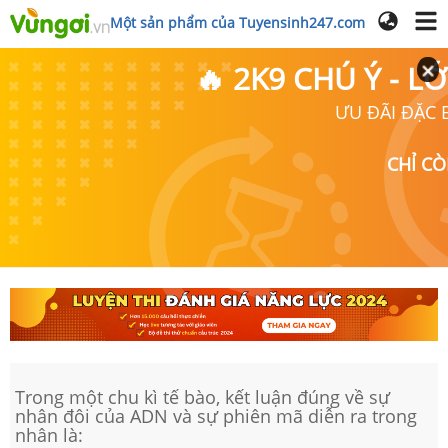
Một sản phẩm của Tuyensinh247.com
🔥 2K9 CHÚ Ý - 
ƯU ĐÃI ĐẶC B
CHỈ C
Trong một chu kì tế bào, kết luận đúng về sự
nhân đôi của ADN và sự phiên mã diễn ra trong
nhân là: