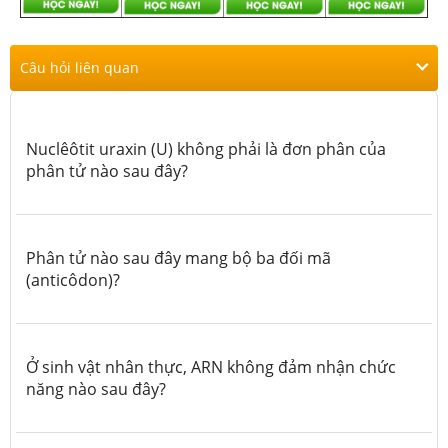
Câu hỏi liên quan
Nuclêôtit uraxin (U) không phải là đơn phân của
phân tử nào sau đây?
Phân tử nào sau đây mang bộ ba đối mã
(anticôdon)?
Ở sinh vật nhân thực, ARN
không
đảm nhận chức
năng nào sau đây?