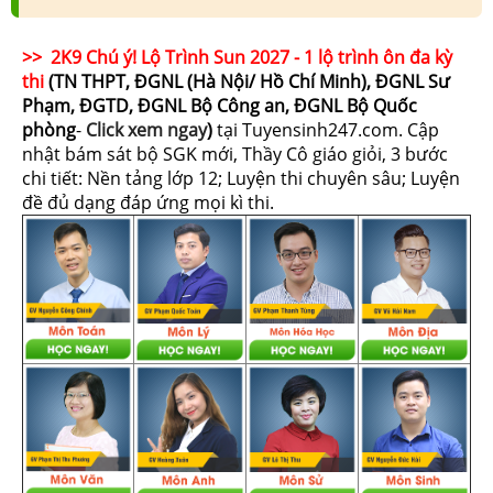
>> 2K9 Chú ý! Lộ Trình Sun 2027 - 1 lộ trình ôn đa kỳ
thi
(TN THPT, ĐGNL (Hà Nội/ Hồ Chí Minh), ĐGNL Sư
Phạm, ĐGTD, ĐGNL Bộ Công an, ĐGNL Bộ Quốc
phòng
-
Click xem ngay
)
tại Tuyensinh247.com.
Cập
nhật bám sát bộ SGK mới, Thầy Cô giáo giỏi, 3 bước
chi tiết: Nền tảng lớp 12; Luyện thi chuyên sâu; Luyện
đề đủ dạng đáp ứng mọi kì thi.