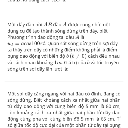
B
A
C
A
B
A
Một dây đàn hồi
đầu
được rung nhờ một
A
B
A
dụng cụ để tạo thành sóng dừng trên dây, biết
A
Phương trình dao động tại đầu
là
A
u
A
=
a
c
o
s
100
π
t
=
100
. Quan sát sóng dừng trên sợi dây
u
a
c
o
s
π
t
A
ta thấy trên dây có những điểm không phải là điểm
(
b
≠
0
)
b
bụng dao động với biên độ
(
≠
0
)
cách đều nhau
b
b
b
1
m
và cách nhau khoảng
1
. Giá trị của
và tốc truyền
m
b
sóng trên sợi dây lần lượt là:
Một sợi dây căng ngang với hai đầu cố định, đang có
sóng dừng. Biết khoảng cách xa nhất giữa hai phần
tử dây dao động với cùng biên độ 5 mm là 80 cm,
còn khoảng cách xa nhất giữa hai phần tử dây dao
động cùng pha với cùng biên độ 5 mm là 65 cm. Tỉ
số giữa tốc độ cực đại của một phần tử dây tại bụng