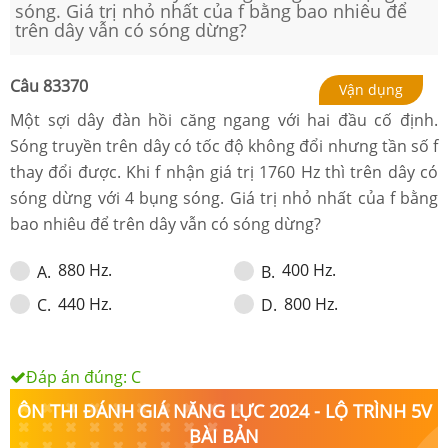
sóng. Giá trị nhỏ nhất của f bằng bao nhiêu để
trên dây vẫn có sóng dừng?
Câu
83370
Vận dụng
Một sợi dây đàn hồi căng ngang với hai đầu cố định.
Sóng truyền trên dây có tốc độ không đổi nhưng tần số f
thay đổi được. Khi f nhận giá trị 1760 Hz thì trên dây có
sóng dừng với 4 bụng sóng. Giá trị nhỏ nhất của f bằng
bao nhiêu để trên dây vẫn có sóng dừng?
880 Hz.
400 Hz.
A
.
B
.
440 Hz.
800 Hz.
C
.
D
.
Đáp án đúng:
C
ÔN THI ĐÁNH GIÁ NĂNG LỰC 2024 - LỘ TRÌNH 5V
BÀI BẢN