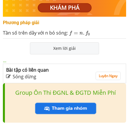
KHÁM PHÁ
Phương pháp giải
f
=
n
.
f
0
Tần số trên dây với n bó sóng:
=
.
f
n
f
0
Xem lời giải
...
Bài tập có liên quan
Sóng dừng
Luyện Ngay
Group Ôn Thi ĐGNL & ĐGTD Miễn Phí