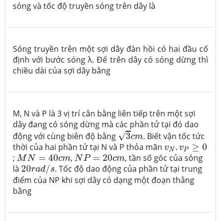
sóng và tốc độ truyền sóng trên dây là
Sóng truyền trên một sợi dây đàn hồi có hai đầu cố
định với bước sóng λ. Để trên dây có sóng dừng thì
chiều dài của sợi dây bằng
M, N và P là 3 vị trí cân bằng liên tiếp trên một sợi
dây đang có sóng dừng mà các phần tử tại đó dao
3
c
m
√
động với cùng biên độ bằng
3
. Biết vận tốc tức
c
m
v
N
.
v
P
≥
0
thời của hai phần tử tại N và P thỏa mãn
.
≥
0
v
v
N
P
M
N
=
40
c
m
N
P
=
20
c
m
;
=
40
,
=
20
, tần số góc của sóng
M
N
c
m
N
P
c
m
20
r
a
d
/
s
là
20
/
. Tốc độ dao động của phần tử tại trung
r
a
d
s
điểm của NP khi sợi dây có dạng một đoạn thẳng
bằng