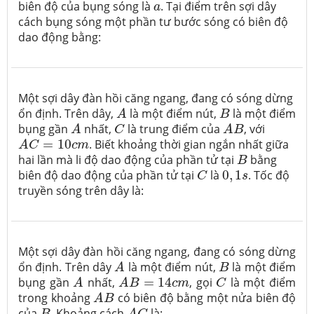
a
biên độ của bụng sóng là
. Tại điểm trên sợi dây
a
cách bụng sóng một phần tư bước sóng có biên độ
dao động bằng:
Một sợi dây đàn hồi căng ngang, đang có sóng dừng
A
B
ổn định. Trên dây,
là một điểm nút,
là một điểm
A
B
A
A
B
C
bụng gần
nhất,
là trung điểm của
, với
A
C
A
B
A
C
=
10
c
m
=
10
. Biết khoảng thời gian ngắn nhất giữa
A
C
c
m
B
hai lần mà li độ dao động của phần tử tại
bằng
B
C
0
,
1
s
biên độ dao động của phần tử tại
là
0
,
1
. Tốc độ
C
s
truyền sóng trên dây là:
Một sợi dây đàn hồi căng ngang, đang có sóng dừng
A
B
ổn định. Trên dây
là một điểm nút,
là một điểm
A
B
A
A
B
=
14
c
m
C
bụng gần
nhất,
=
14
, gọi
là một điểm
A
A
B
c
m
C
A
B
trong khoảng
có biên độ bằng một nửa biên độ
A
B
A
C
B
của
. Khoảng cách
là: