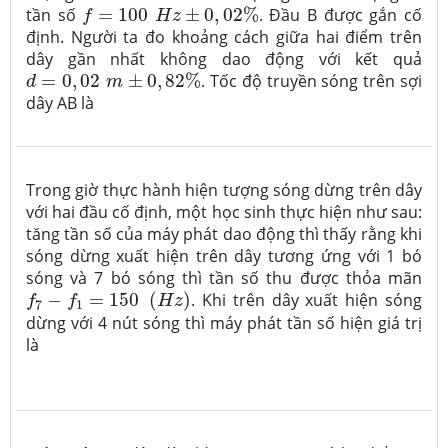
f
=
100
H
z
±
0
,
02
%
tần số
=
100
±
0
,
02
%
. Đầu B được gắn cố
f
H
z
định. Người ta đo khoảng cách giữa hai điểm trên
dây gần nhất không dao động với kết quả
d
=
0
,
02
m
±
0
,
82
%
=
0
,
02
±
0
,
82
%
. Tốc độ truyền sóng trên sợi
d
m
dây AB là
Trong giờ thực hành hiện tượng sóng dừng trên dây
với hai đầu cố định, một học sinh thực hiện như sau:
tăng tần số của máy phát dao động thì thấy rằng khi
sóng dừng xuất hiện trên dây tương ứng với 1 bó
sóng và 7 bó sóng thì tần số thu được thỏa mãn
f
7
−
f
1
=
150
(
H
z
)
−
=
150
(
)
. Khi trên dây xuất hiện sóng
f
f
H
z
7
1
dừng với 4 nút sóng thì máy phát tần số hiện giá trị
là