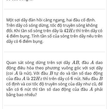
Một sợi dây đàn hồi căng ngang, hai đầu cố định.
Trên dây có sóng dừng, tốc độ truyền sóng không
42
H
z
đổi. Khi tần số sóng trên dây là
42
thì trên dây có
H
z
4
4
điểm bụng. Tính tần số của sóng trên dây nếu trên
6
dây có
6
điểm bụng.
A
B
A
Quan sát sóng dừng trên sợi dây
, đầu
dao
A
B
A
động điều hòa theo phương vuông góc với sợi dây
A
B
(coi
là nút). Với đầu
tự do và tần số dao động
A
B
A
22
H
z
B
6
của đầu
là
22
thì trên dây có
6
nút. Nếu đầu
A
H
z
B
cố định và coi tốc độ truyền sóng của dây như cũ, để
A
6
vẫn có
6
nút thì tần số dao động của đầu
phải
A
bằng bao nhiêu?