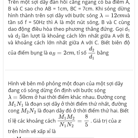
Trên một sợi dây đàn hồi căng ngang có ba điểm A,
B và C sao cho AB = 1cm, BC = 7cm. Khi sóng dừng
λ
=
12
c
m
hình thành trên sợi dây với bước sóng
=
12
và
λ
c
m
tần số f = 50Hz thì A là một nút sóng, B và C cùng
dao động điều hòa theo phương thẳng đứng. Gọi d
1
và d
lần lượt là khoảng cách lớn nhất giữa A với B,
2
và khoảng cách lớn nhất giữa A với C. Biết biên độ
d
2
d
1
a
B
=
2
c
m
d
2
của điểm bụng là
=
2
, tỉ số
bằng
a
c
m
B
d
1
Hình vẽ bên mô phỏng một đoạn của một sợi dây
đang có sóng dừng ổn định với bước sóng
λ
=
50
c
m
=
50
ở hai thời điểm khác nhau. Đường cong
λ
c
m
M
1
N
1
là đoạn sợi dây ở thời điểm thứ nhất, đường
M
N
1
1
M
2
N
2
cong
là đoạn dây đó ở thời điểm thứ hai. Biết
M
N
2
2
M
1
M
2
N
1
N
2
=
8
5
8
M
M
x
1
2
tỉ lệ các khoảng cách
=
. Giá trị của
x
5
N
N
1
2
trên hình vẽ xấp xỉ là