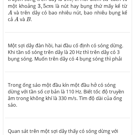
3
,
5
c
m
một khoảng
3
,
5
là nút hay bụng thứ mấy kể từ
c
m
A
và trên dây có bao nhiêu nút, bao nhiêu bụng kể
A
A
B
cả
và
.
A
B
Một sợi dây đàn hồi, hai đầu cố định có sóng dừng.
Khi tần số sóng trên dây là 20 Hz thì trên dây có 3
bụng sóng. Muốn trên dây có 4 bụng sóng thì phải
Trong ống sáo một đầu kín một đầu hở có sóng
dừng với tần số cơ bản là 110 Hz. Biết tốc độ truyền
âm trong không khí là 330 m/s. Tìm độ dài của ống
sáo.
Quan sát trên một sợi dây thấy có sóng dừng với