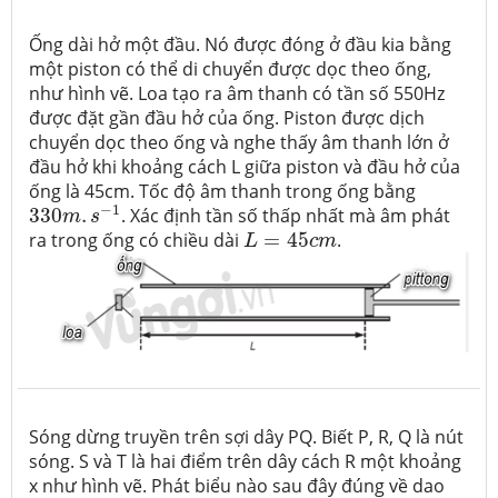
Ống dài hở một đầu. Nó được đóng ở đầu kia bằng
một piston có thể di chuyển được dọc theo ống,
như hình vẽ. Loa tạo ra âm thanh có tần số 550Hz
được đặt gần đầu hở của ống. Piston được dịch
chuyển dọc theo ống và nghe thấy âm thanh lớn ở
đầu hở khi khoảng cách L giữa piston và đầu hở của
ống là 45cm. Tốc độ âm thanh trong ống bằng
330
m
.
s
−
1
−
1
330
.
. Xác định tần số thấp nhất mà âm phát
m
s
L
=
45
c
m
ra trong ống có chiều dài
=
45
.
L
c
m
Sóng dừng truyền trên sợi dây PQ. Biết P, R, Q là nút
sóng. S và T là hai điểm trên dây cách R một khoảng
x như hình vẽ. Phát biểu nào sau đây đúng về dao