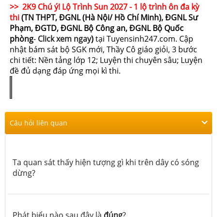
>> 2K9 Chú ý! Lộ Trình Sun 2027 - 1 lộ trình ôn đa kỳ
thi
(TN THPT, ĐGNL (Hà Nội/ Hồ Chí Minh), ĐGNL Sư
Phạm, ĐGTD, ĐGNL Bộ Công an, ĐGNL Bộ Quốc
phòng
-
Click xem ngay
)
tại Tuyensinh247.com.
Cập
nhật bám sát bộ SGK mới, Thầy Cô giáo giỏi, 3 bước
chi tiết: Nền tảng lớp 12; Luyện thi chuyên sâu; Luyện
đề đủ dạng đáp ứng mọi kì thi.
Câu hỏi liên quan
Ta quan sát thấy hiện tượng gì khi trên dây có sóng
dừng?
Phát biểu nào sau đây là
đúng
?