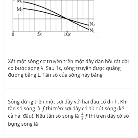
Xét một sóng cơ truyền trên một dây đàn hồi rất dài
có bước sóng λ. Sau 1s, sóng truyền được quãng
đường bằng L. Tần số của sóng này bằng
Sóng dừng trên một sợi dây với hai đầu cố định. Khi
f
tần số sóng là
thì trên sợi dây có 10 nút sóng (kể
f
4
3
f
4
cả hai đầu). Nếu tần số sóng là
thì trên dây có số
f
3
bụng sóng là