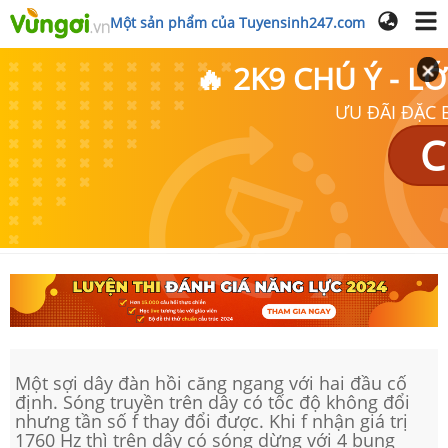
Một sản phẩm của Tuyensinh247.com
🔥 2K9 CHÚ Ý - 
ƯU ĐÃI ĐẶC B
C
Một sợi dây đàn hồi căng ngang với hai đầu cố
định. Sóng truyền trên dây có tốc độ không đổi
nhưng tần số f thay đổi được. Khi f nhận giá trị
1760 Hz thì trên dây có sóng dừng với 4 bụng