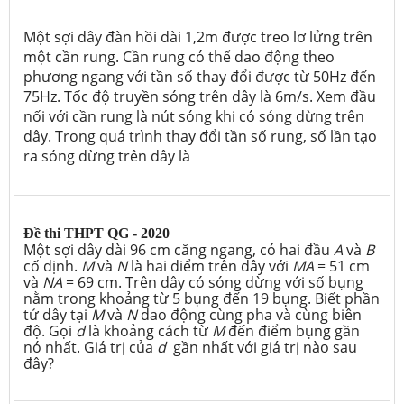
Một sợi dây đàn hồi dài 1,2m được treo lơ lửng trên
một cần rung. Cần rung có thể dao động theo
phương ngang với tần số thay đổi được từ 50Hz đến
75Hz. Tốc độ truyền sóng trên dây là 6m/s. Xem đầu
nối với cần rung là nút sóng khi có sóng dừng trên
dây. Trong quá trình thay đổi tần số rung, số lần tạo
ra sóng dừng trên dây là
Đề thi THPT QG - 2020
Một sợi dây dài 96 cm căng ngang, có hai đầu
A
và
B
cố định.
M
và
N
là hai điểm trên dây với
MA
= 51 cm
và
NA
= 69 cm. Trên dây có sóng dừng với số bụng
nằm trong khoảng từ 5 bụng đến 19 bụng. Biết phần
tử dây tại
M
và
N
dao động cùng pha và cùng biên
độ. Gọi
d
là khoảng cách từ
M
đến điểm bụng gần
nó nhất. Giá trị của
d
gần nhất
với giá trị nào sau
đây?