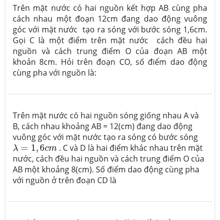
Trên mặt nước có hai nguồn kết hợp AB cùng pha
cách nhau một đoạn 12cm đang dao động vuông
góc với mặt nước tạo ra sóng với bước sóng 1,6cm.
Gọi C là một điểm trên mặt nước cách đều hai
nguồn và cách trung điểm O của đoạn AB một
khoản 8cm. Hỏi trên đoạn CO, số điểm dao động
cùng pha với nguồn là:
Trên mặt nước có hai nguồn sóng giống nhau A và
B, cách nhau khoảng AB = 12(cm) đang dao động
vuông góc với mặt nước tạo ra sóng có bước sóng
λ
=
1
,
6
c
m
=
1
,
6
. C và D là hai điểm khác nhau trên mặt
λ
c
m
nước, cách đều hai nguồn và cách trung điểm O của
AB một khoảng 8(cm). Số điểm dao động cùng pha
với nguồn ở trên đoạn CD là