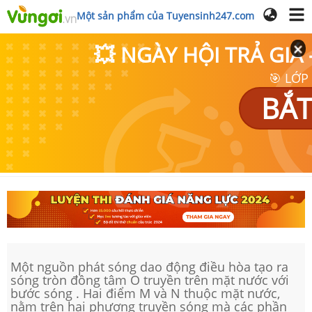
Một sản phẩm của Tuyensinh247.com
💥 NGÀY HỘI TRẢ GI
🎯 LỚP
BẮT
Một nguồn phát sóng dao động điều hòa tạo ra
sóng tròn đồng tâm O truyền trên mặt nước với
bước sóng . Hai điểm M và N thuộc mặt nước,
nằm trên hai phương truyền sóng mà các phần