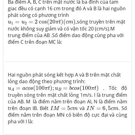
Ba điểm A, B, C trên mặt nước là ba đỉnh của tam
giac đều có cạnh 16 cm trong đó A và B là hai nguồn
phát sóng có phương trình
u
1
=
u
2
=
2
cos
(
20
π
t
)
(
c
m
)
=
=
2
cos
(
20
)
(
)
,sóng truyền trên mặt
u
u
π
t
c
m
1
2
nước không suy giảm và có vận tốc 20 (cm/s).M
trung điểm của AB .Số điểm dao động cùng pha với
điểm C trên đoạn MC là:
Hai nguồn phát sóng kết hợp A và B trên mặt chất
lỏng dao động theo phương trình:
u
A
=
a
c
o
s
(
100
π
t
)
;
u
B
=
b
c
o
s
(
100
π
t
)
=
(
100
)
;
=
(
100
)
. Tốc độ
u
a
c
o
s
π
t
u
b
c
o
s
π
t
B
A
truyền sóng trên mặt chất lỏng 1m/s. I là trung điểm
của AB. M là điểm nằm trên đoạn AI, N là điểm nằm
I
M
=
5
c
m
I
N
=
6
,
5
c
m
trên đoạn IB. Biết
=
5
và
=
6
,
5
. Số
I
M
c
m
I
N
c
m
điểm nằm trên đoạn MN có biên độ cực đại và cùng
pha với I là: