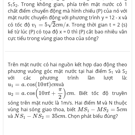
S
S
. Trong không gian, phía trên mặt nước có 1
1
2
chất điểm chuyển động mà hình chiếu (P) của nó với
mặt nước chuyển động với phương trình y = 12 - x và
v
1
=
5
2
c
m
/
s
√
có tốc độ
=
5
2
/
. Trong thời gian t = 2 (s)
v
c
m
s
1
kể từ lúc (P) có tọa độ x = 0 thì (P) cắt bao nhiêu vân
cực tiểu trong vùng giao thoa của sóng?
Trên mặt nước có hai nguồn kết hợp dao động theo
phương vuông góc mặt nước tại hai điểm S
và S
1
2
với các phương trình lần lượt là:
u
1
=
a
.
cos
(
10
π
t
)
c
m
=
.
cos
(
10
)
và
u
a
π
t
c
m
1
u
2
=
a
.
cos
(
10
π
t
+
π
2
)
c
m
π
(
)
=
.
cos
10
+
. Biết tốc độ truyền
u
a
π
t
c
m
2
2
sóng trên mặt nước là 1m/s. Hai điểm M và N thuộc
M
S
1
−
M
S
2
=
5
c
m
vùng hai sóng giao thoa, biết
−
=
5
M
S
M
S
c
m
1
2
N
S
1
−
N
S
2
=
35
c
m
và
−
=
35
. Chọn phát biểu đúng?
N
S
N
S
c
m
1
2