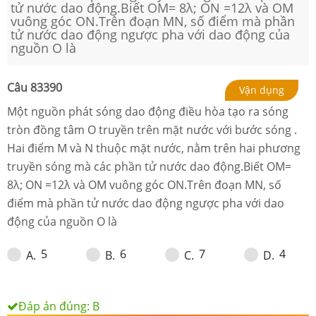
tử nước dao động.Biết OM= 8λ; ON =12λ và OM
vuông góc ON.Trên đoạn MN, số điểm mà phần
tử nước dao động ngược pha với dao động của
nguồn O là
Câu
83390
Vận dụng
Một nguồn phát sóng dao động điều hòa tạo ra sóng
tròn đồng tâm O truyền trên mặt nước với
bước sóng .
Hai điểm M và N thuộc mặt nước, nằm trên hai phương
truyền sóng mà các phần tử nước dao động.Biết OM=
8λ; ON =12λ và OM vuông góc ON.Trên đoạn MN, số
điểm mà phần tử nước dao động ngược pha với dao
động của nguồn O là
5
6
7
4
A
.
B
.
C
.
D
.
Đáp án đúng:
B