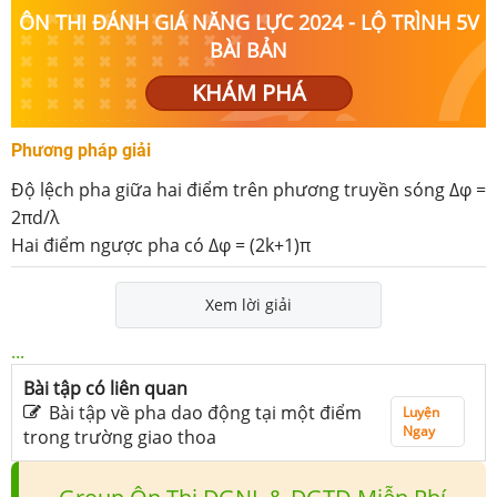
ÔN THI ĐÁNH GIÁ NĂNG LỰC 2024 - LỘ TRÌNH 5V
BÀI BẢN
KHÁM PHÁ
Phương pháp giải
Độ lệch pha giữa hai điểm trên phương truyền sóng Δφ =
2πd/λ
Hai điểm ngược pha có Δφ = (2k+1)π
Xem lời giải
...
Bài tập có liên quan
Bài tập về pha dao động tại một điểm
Luyện
Ngay
trong trường giao thoa