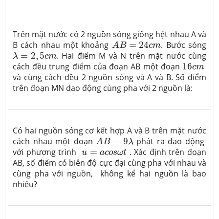
Trên mặt nước có 2 nguồn sóng giống hệt nhau A và
A
B
=
24
c
m
B cách nhau một khoảng
=
24
. Bước sóng
A
B
c
m
λ
=
2
,
5
c
m
=
2
,
5
. Hai điểm M và N trên mặt nước cùng
λ
c
m
16
c
m
cách đều trung điểm của đoạn AB một đoạn
16
c
m
và cùng cách đều 2 nguồn sóng và A và B. Số điểm
trên đoạn MN dao động cùng pha với 2 nguồn là:
Có hai nguồn sóng cơ kết hợp A và B trên mặt nước
A
B
=
9
λ
cách nhau một đoạn
=
9
phát ra dao động
A
B
λ
u
=
a
c
o
s
ω
t
với phương trình
=
. Xác định trên đoạn
u
a
c
o
s
ω
t
AB, số điểm có biên độ cực đại cùng pha với nhau và
cùng pha với nguồn, không kể hai nguồn là bao
nhiêu?