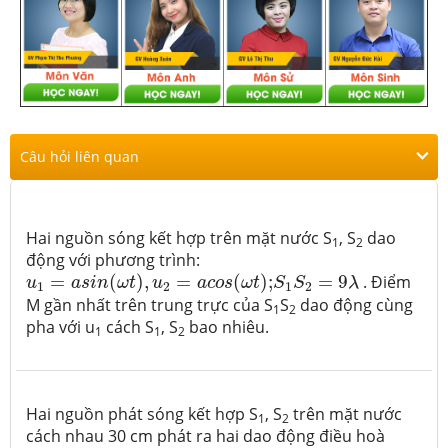
Câu hỏi liên quan
Hai nguồn sóng kết hợp trên mặt nước S
, S
dao
1
2
động với phương trình:
u
1
=
a
s
i
n
(
ω
t
)
,
u
2
=
a
c
o
s
(
ω
t
)
;
S
1
S
2
=
9
λ
=
(
)
,
=
(
)
;
=
9
. Điểm
u
a
s
i
n
ω
t
u
a
c
o
s
ω
t
S
S
λ
1
2
1
2
M gần nhất trên trung trực của S
S
dao động cùng
1
2
pha với u
cách S
, S
bao nhiêu.
1
1
2
Hai nguồn phát sóng kết hợp S
, S
trên mặt nước
1
2
cách nhau 30 cm phát ra hai dao động điều hoà