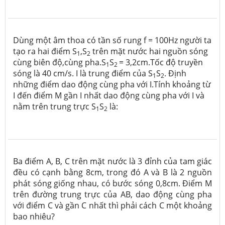
Dùng một âm thoa có tần số rung f = 100Hz người ta
tạo ra hai điểm S
,S
trên mặt nước hai nguồn sóng
1
2
cùng biên độ,cùng pha.S
S
= 3,2cm.Tốc độ truyền
1
2
sóng là 40 cm/s. I là trung điểm của S
S
. Định
1
2
những điểm dao động cùng pha với I.Tính khoảng từ
I đến điểm M gần I nhất dao động cùng pha với I và
nằm trên trung trực S
S
là:
1
2
Ba điểm A, B, C trên mặt nước là 3 đỉnh của tam giác
đều có cạnh bằng 8cm, trong đó A và B là 2 nguồn
phát sóng giống nhau, có bước sóng 0,8cm. Điểm M
trên đường trung trực của AB, dao động cùng pha
với điểm C và gần C nhất thì phải cách C một khoảng
bao nhiêu?