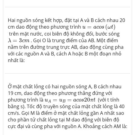
Hai nguồn sóng kết hợp, đặt tại A và B cách nhau 20
u
=
a
c
o
s
(
ω
t
)
cm dao động theo phương trình
=
(
)
u
a
c
o
s
ω
t
trên mặt nước, coi biên độ không đổi, bước sóng
λ
=
3
c
m
=
3
. Gọi O là trung điểm của AB. Một điểm
λ
c
m
nằm trên đường trung trực AB, dao động cùng pha
với các nguồn A và B, cách A hoặc B một đoạn nhỏ
nhất là:
Ở mặt chất lỏng có hai nguồn sóng A, B cách nhau
19 cm, dao động theo phương thẳng đứng với
u
A
=
u
B
=
a
c
o
s
20
π
t
phương trình là
=
=
20
(với t tính
u
u
a
c
o
s
π
t
B
A
bằng s). Tốc độ truyền sóng của mặt chất lỏng là 40
cm/s. Gọi M là điểm ở mặt chất lỏng gần A nhất sao
cho phần tử chất lỏng tại M dao động với biên độ
cực đại và cùng pha với nguồn A. Khoảng cách AM là: