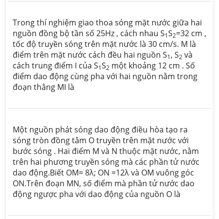
Trong thí nghiệm giao thoa sóng mặt nước giữa hai
nguồn đồng bộ tần số 25Hz , cách nhau S
S
=32 cm ,
1
2
tốc độ truyền sóng trên mặt nước là 30 cm/s. M là
điểm trên mặt nước cách đều hai nguồn S
, S­
và
1
2
cách trung điểm I của S
S
một khoảng 12 cm . Số
1
2
điểm dao động cùng pha với hai nguồn nằm trong
đoạn thẳng MI là
Một nguồn phát sóng dao động điều hòa tạo ra
sóng tròn đồng tâm O truyền trên mặt nước với
bước sóng . Hai điểm M và N thuộc mặt nước, nằm
trên hai phương truyền sóng mà các phần tử nước
dao động.Biết OM= 8λ; ON =12λ và OM vuông góc
ON.Trên đoạn MN, số điểm mà phần tử nước dao
động ngược pha với dao động của nguồn O là