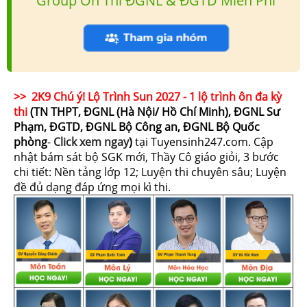
Group Ôn Thi ĐGNL & ĐGTD Miễn Phí
>> 2K9 Chú ý! Lộ Trình Sun 2027 - 1 lộ trình ôn đa kỳ
thi
(TN THPT, ĐGNL (Hà Nội/ Hồ Chí Minh), ĐGNL Sư
Phạm, ĐGTD, ĐGNL Bộ Công an, ĐGNL Bộ Quốc
phòng
-
Click xem ngay
)
tại Tuyensinh247.com.
Cập
nhật bám sát bộ SGK mới, Thầy Cô giáo giỏi, 3 bước
chi tiết: Nền tảng lớp 12; Luyện thi chuyên sâu; Luyện
đề đủ dạng đáp ứng mọi kì thi.