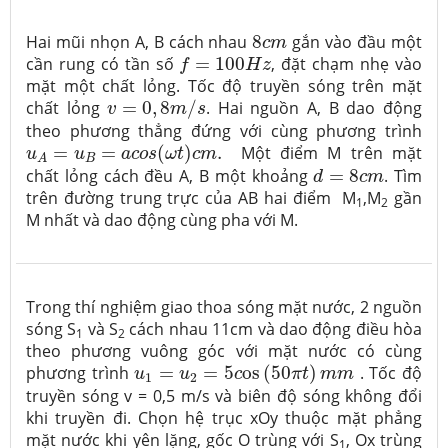
8
c
m
Hai mũi nhọn A, B cách nhau
8
gắn vào đầu một
c
m
f
=
100
H
z
cần rung có tần số
=
100
, đặt chạm nhẹ vào
f
H
z
mặt một chất lỏng. Tốc độ truyền sóng trên mặt
v
=
0
,
8
m
/
s
chất lỏng
=
0
,
8
/
. Hai nguồn A, B dao động
v
m
s
theo phương thẳng đứng với cùng phương trình
u
A
=
u
B
=
a
c
o
s
(
ω
t
)
c
m
.
=
=
(
)
.
Một điểm M trên mặt
u
u
a
c
o
s
ω
t
c
m
B
A
d
=
8
c
m
chất lỏng cách đều A, B một khoảng
=
8
. Tìm
d
c
m
trên đường trung trực của AB hai điểm M
,M
gần
1
2
M nhất và dao động cùng pha với M.
Trong thí nghiệm giao thoa sóng mặt nước, 2 nguồn
sóng S
và S
cách nhau 11cm và dao động điều hòa
1
2
theo phương vuông góc với mặt nước có cùng
u
1
=
u
2
=
5
c
o
s
(
50
π
t
)
m
m
phương trình
=
=
5
o
s
(
50
)
. Tốc độ
u
u
c
π
t
m
m
1
2
truyền sóng v = 0,5 m/s và biên độ sóng không đổi
khi truyền đi. Chọn hệ trục xOy thuộc mặt phẳng
mặt nước khi yên lặng, gốc O trùng với S
, Ox trùng
1