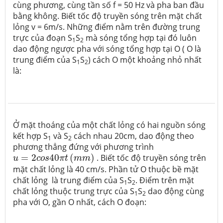
cùng phương, cùng tần số f = 50 Hz và pha ban đầu
bằng không. Biết tốc độ truyền sóng trên mặt chất
lỏng v = 6m/s. Những điểm nằm trên đường trung
trực của đoạn S
S
mà sóng tổng hợp tại đó luôn
1
2
dao động ngược pha với sóng tổng hợp tại O ( O là
trung điểm của S
S
) cách O một khoảng nhỏ nhất
1
2
là:
Ở mặt thoáng của một chất lỏng có hai nguồn sóng
kết hợp S
và S
cách nhau 20cm, dao động theo
1
2
phương thẳng đứng với phương trình
u
=
2
c
o
s
40
π
t
(
m
m
)
=
2
40
(
)
. Biết tốc độ truyền sóng trên
u
c
o
s
π
t
m
m
mặt chất lỏng là 40 cm/s. Phần tử O thuộc bề mặt
chất lỏng là trung điểm của S
S
. Điểm trên mặt
1
2
chất lỏng thuộc trung trực của S
S
dao động cùng
1
2
pha với O, gần O nhất, cách O đoạn: