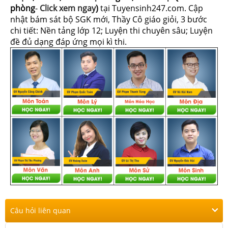
phòng
-
Click xem ngay
)
tại Tuyensinh247.com.
Cập
nhật bám sát bộ SGK mới, Thầy Cô giáo giỏi, 3 bước
chi tiết: Nền tảng lớp 12; Luyện thi chuyên sâu; Luyện
đề đủ dạng đáp ứng mọi kì thi.
Câu hỏi liên quan