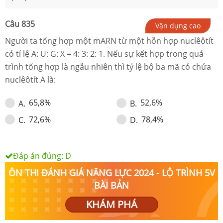
Câu
835
Vận dụng cao
Người ta tổng hợp một mARN từ một hỗn hợp nuclêôtít
có tỉ lệ A: U: G: X = 4: 3: 2: 1. Nếu sự kết hợp trong quá
trình tổng hợp là ngẫu nhiên thì tỷ lệ bộ ba mã có chứa
nuclêôtít A là:
65,8%
52,6%
A
.
B
.
72,6%
78,4%
C
.
D
.
Đáp án đúng:
D
ÔN THI ĐÁNH GIÁ NĂNG LỰC 2024 - LỘ TRÌNH 5V
BÀI BẢN
KHÁM PHÁ