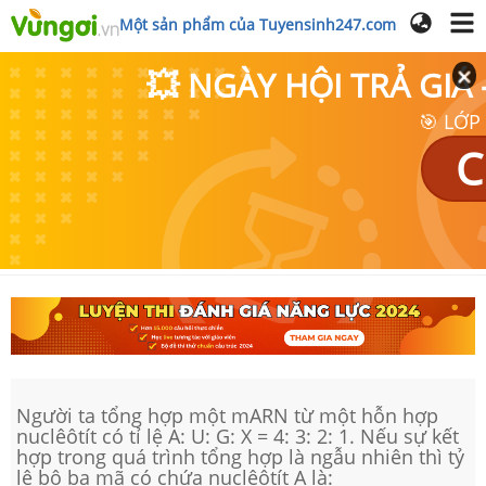
Một sản phẩm của Tuyensinh247.com
💥 NGÀY HỘI TRẢ GI
🎯 LỚP
C
Người ta tổng hợp một mARN từ một hỗn hợp
nuclêôtít có tỉ lệ A: U: G: X = 4: 3: 2: 1. Nếu sự kết
hợp trong quá trình tổng hợp là ngẫu nhiên thì tỷ
lệ bộ ba mã có chứa nuclêôtít A là: