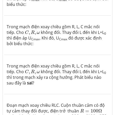
biểu thức:
Trong mạch điện xoay chiều gồm R, L, C mắc nối
C
,
R
,
ω
tiếp. Cho
,
,
không đổi. Thay đổi L đến khi L=L
C
R
ω
0
thì điện áp U
. Khi đó, U
đó được xác định
Cmax
Cmax
bởi biểu thức:
Trong mạch điện xoay chiều gồm R, L, C mắc nối
C
,
R
,
ω
tiếp. Cho
,
,
không đổi. Thay đổi L đến khi L=L
C
R
ω
0
thì trong mạch xảy ra cộng hưởng. Phát biểu nào
sau đây là
sai
?
Đoạn mạch xoay chiều RLC. Cuộn thuần cảm có độ
R
=
100
Ω
tự cảm thay đổi được, điện trở thuần
=
100
Ω
R
u
=
200
c
o
s
(
100
π
t
)
V