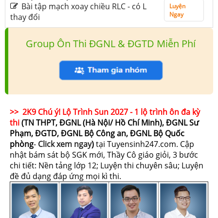
Bài tập mạch xoay chiều RLC - có L
Luyện
Ngay
thay đổi
Group Ôn Thi ĐGNL & ĐGTD Miễn Phí
>> 2K9 Chú ý! Lộ Trình Sun 2027 - 1 lộ trình ôn đa kỳ
thi
(TN THPT, ĐGNL (Hà Nội/ Hồ Chí Minh), ĐGNL Sư
Phạm, ĐGTD, ĐGNL Bộ Công an, ĐGNL Bộ Quốc
phòng
-
Click xem ngay
)
tại Tuyensinh247.com.
Cập
nhật bám sát bộ SGK mới, Thầy Cô giáo giỏi, 3 bước
chi tiết: Nền tảng lớp 12; Luyện thi chuyên sâu; Luyện
đề đủ dạng đáp ứng mọi kì thi.