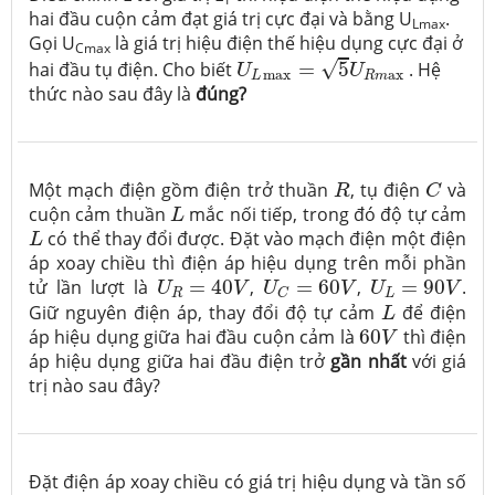
hai đầu cuộn cảm đạt giá trị cực đại và bằng U
.
Lmax
Gọi U
là giá trị hiệu điện thế hiệu dụng cực đại ở
Cmax
U
L
max
=
5
U
R
m
a
x
√
hai đầu tụ điện. Cho biết
=
5
. Hệ
U
U
max
a
x
L
R
m
thức nào sau đây là
đúng?
R
C
Một mạch điện gồm điện trở thuần
, tụ điện
và
R
C
L
cuộn cảm thuần
mắc nối tiếp, trong đó độ tự cảm
L
L
có thể thay đổi được. Đặt vào mạch điện một điện
L
áp xoay chiều thì điện áp hiệu dụng trên mỗi phần
U
R
=
40
V
U
C
=
60
V
U
L
=
90
V
tử lần lượt là
=
40
,
=
60
,
=
90
.
U
V
U
V
U
V
R
L
C
L
Giữ nguyên điện áp, thay đổi độ tự cảm
để điện
L
60
V
áp hiệu dụng giữa hai đầu cuộn cảm là
60
thì điện
V
áp hiệu dụng giữa hai đầu điện trở
gần nhất
với giá
trị nào sau đây?
Đặt điện áp xoay chiều có giá trị hiệu dụng và tần số