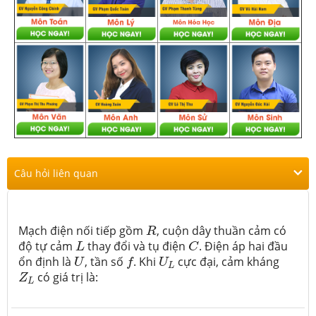
Câu hỏi liên quan
R
Mạch điện nối tiếp gồm
, cuộn dây thuần cảm có
R
L
C
độ tự cảm
thay đổi và tụ điện
. Điện áp hai đầu
L
C
U
f
U
L
ổn định là
, tần số
. Khi
cực đại, cảm kháng
U
f
U
L
Z
L
có giá trị là:
Z
L