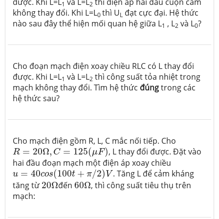
được. Khi L=L
và L=L
thì điện áp hai đầu cuộn cảm
1
2
không thay đổi. Khi L=L
thì U
đạt cực đại. Hệ thức
0
L
nào sau đây thể hiện mối quan hệ giữa L
, L
và L
?
1
2
0
Cho đoạn mạch điện xoay chiều RLC có L thay đổi
được. Khi L=L
và L=L
thì công suất tỏa nhiệt trong
1
2
mạch không thay đổi. Tìm hệ thức
đúng
trong các
hệ thức sau?
Cho mạch điện gồm R, L, C mắc nối tiếp. Cho
R
=
20
Ω
,
C
=
125
(
μ
F
)
=
20
Ω
,
=
125
(
)
, L thay đổi được. Đặt vào
R
C
μ
F
hai đầu đoạn mạch một điện áp xoay chiều
u
=
40
c
o
s
(
100
t
+
π
/
2
)
V
=
40
(
100
+
/
2
)
. Tăng L để cảm kháng
u
c
o
s
t
π
V
20
Ω
60
Ω
tăng từ
20
Ω
đến
60
Ω
, thì công suất tiêu thụ trên
mạch: