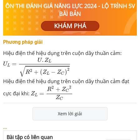
ÔN THI ĐÁNH GIÁ NĂNG LỰC 2024 - LỘ TRÌNH 5V
BÀI BẢN
KHÁM PHÁ
Phương pháp giải
Hiệu điện thế hiệu dụng trên cuộn dây thuần cảm:
U
L
=
U
.
Z
L
R
2
+
(
Z
L
−
Z
C
)
2
.
U
Z
L
=
U
L
√
2
2
+
(
−
)
R
Z
Z
L
C
Hiệu điện thế hiệu dụng trên cuộn dây thuần cảm đạt
Z
L
=
R
2
+
Z
C
2
Z
C
2
2
+
R
Z
C
cực đại khi:
=
Z
L
Z
C
Xem lời giải
...
Bài tập có liên quan