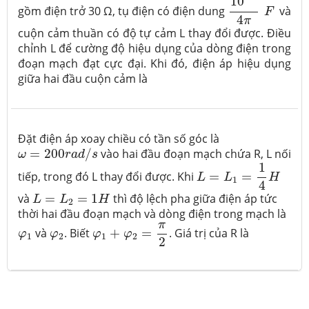
10
gồm điện trở 30 Ω, tụ điện có điện dung
và
F
4
π
cuộn cảm thuần có độ tự cảm L thay đổi được. Điều
chỉnh L để cường độ hiệu dụng của dòng điện trong
đoạn mạch đạt cực đại. Khi đó, điện áp hiệu dụng
giữa hai đầu cuộn cảm là
Đặt điện áp xoay chiều có tần số góc là
ω
=
200
r
a
d
/
s
=
200
/
vào hai đầu đoạn mạch chứa R, L nối
ω
r
a
d
s
L
=
L
1
=
1
4
H
1
tiếp, trong đó L thay đổi được. Khi
=
=
L
L
H
1
4
L
=
L
2
=
1
H
và
=
=
1
thì độ lệch pha giữa điện áp tức
L
L
H
2
thời hai đầu đoạn mạch và dòng điện trong mạch là
φ
1
+
φ
2
=
π
2
π
φ
1
φ
2
và
. Biết
+
=
. Giá trị của R là
φ
φ
φ
φ
1
2
1
2
2