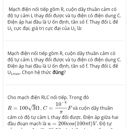
Mạch điện nối tiếp gồm R, cuộn dây thuần cảm có
độ tự cảm L thay đổi được và tụ điện có điện dung C.
Điện áp hai đầu là U ổn định, tần số f. Thay đổi L để
U
cực đại, giá trị cực đại của U
là:
L
L
Mạch điện nối tiếp gồm R, cuộn dây thuần cảm có
độ tự cảm L thay đổi được và tụ điện có điện dung C.
Điện áp hai đầu là U ổn định, tần số f. Thay đổi L để
U
. Chọn hệ thức
đúng
?
Lmax
Cho mạch điện RLC nối tiếp. Trong đó
C
=
10
−
4
π
F
−
4
R
=
100
3
Ω
10
√
=
100
3
Ω
,
=
và cuộn dây thuần
R
C
F
π
cảm có độ tự cảm L thay đổi được. Điện áp giữa hai
u
=
200
c
o
s
(
100
π
t
)
V
.
đầu đoạn mạch là
=
200
(
100
)
.
Độ tự
u
c
o
s
π
t
V