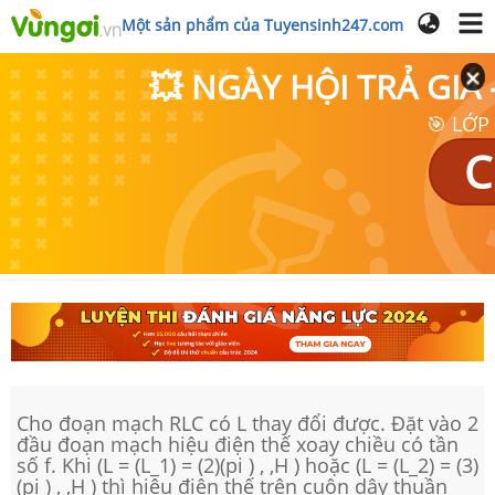
Một sản phẩm của Tuyensinh247.com
💥 NGÀY HỘI TRẢ GI
🎯 LỚP
C
Cho đoạn mạch RLC có L thay đổi được. Đặt vào 2
đầu đoạn mạch hiệu điện thế xoay chiều có tần
số f. Khi (L = (L_1) = (2)(pi ) , ,H ) hoặc (L = (L_2) = (3)
(pi ) , ,H ) thì hiệu điện thế trên cuộn dây thuần