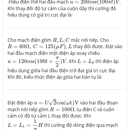
.Hiệu điện thế hai đầu mạch
=
200
(
100
)
.
u
c
o
s
π
t
V
Khi thay đổi độ tự cảm của cuộn dây thì cường độ
hiệu dung có giá trị cực đại là:
R
,
L
,
C
Cho mạch điện gồm
,
,
mắc nối tiếp. Cho
R
L
C
R
=
60
Ω
,
C
=
125
(
μ
F
)
L
=
60
Ω
,
=
125
(
)
,
thay đổi được. Đặt vào
R
C
μ
F
L
hai đầu mạch điện một điện áp xoay chiều
u
=
120
c
o
s
(
100
t
+
π
2
)
V
L
=
L
0
π
=
120
(
100
+
)
. Khi
=
thì điện áp
u
c
o
s
t
V
L
L
0
2
hiệu dụng giữa hai đầu điện trở đạt giá trị cực đại.
Khi đó, biểu thức điện áp giữa hai bản tụ là:
u
=
U
2
c
o
s
(
ω
t
)
V
√
Đặt điện áp
=
2
c
o
s
(
t
)
V
vào hai đầu đoạn
u
U
ω
R
=
100
Ω
mạch nối tiếp gồm
=
100
Ω
, tụ điện C và cuộn
R
cảm có độ tự cảm L thay đổi được. Khi
L
=
L
1
=
1
π
H
1
=
=
thì cường độ dòng điện qua mạch
L
L
H
1
π