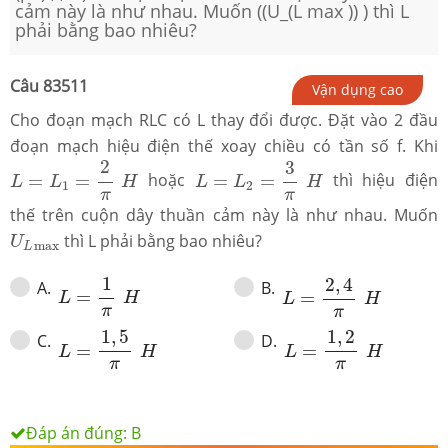
cảm này là như nhau. Muốn ((U_(L max )) ) thì L
phải bằng bao nhiêu?
Câu
83511
Vận dụng cao
Cho đoạn mạch RLC có L thay đổi được. Đặt vào 2 đầu
đoạn mạch hiệu điện thế xoay chiều có tần số f. Khi
L
=
L
1
=
2
π
H
L
=
L
2
=
3
π
H
2
3
=
=
hoặc
=
=
thì hiệu điện
L
L
H
L
L
H
1
2
π
π
thế trên cuộn dây thuần cảm này là như nhau. Muốn
U
L
max
thì L phải bằng bao nhiêu?
U
max
L
L
=
1
π
H
L
=
2
,
4
π
H
1
2
,
4
A
.
B
.
=
=
L
H
L
H
π
π
L
=
1
,
5
π
H
L
=
1
,
2
π
H
1
,
5
1
,
2
C
.
D
.
=
=
L
H
L
H
π
π
Đáp án đúng:
B