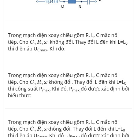
Trong mạch điện xoay chiều gồm R, L, C mắc nối
C
,
R
,
ω
tiếp. Cho
,
,
không đổi. Thay đổi L đến khi L=L
C
R
ω
0
thì điện áp U
. Khi đó:
Cmax
Trong mạch điện xoay chiều gồm R, L, C mắc nối
C
,
R
,
ω
tiếp. Cho
,
,
không đổi. Thay đổi L đến khi L=L
C
R
ω
0
thì công suất P
. Khi đó, P
đó được xác định bởi
max
max
biểu thức:
Trong mạch điện xoay chiều gồm R, L, C mắc nối
C
,
R
,
ω
tiếp. Cho
,
,
không đổi. Thay đổi L đến khi L=L
C
R
ω
0
thì điện áp U
. Khi đó, U
đó được xác định bởi
Rmax
Rmax