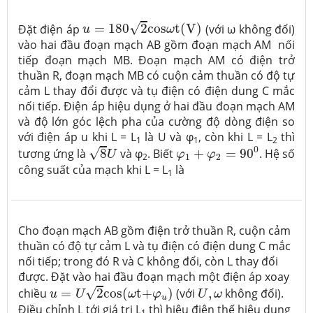
u
=
180
2
c
o
s
ω
t
(
V
)
√
Đặt điện áp
=
180
2
c
o
s
t
(
V
)
(với ω không đổi)
u
ω
vào hai đầu đoạn mạch AB gồm đoạn mạch AM nối
tiếp đoạn mạch MB. Đoạn mạch AM có điện trở
thuần R, đoạn mạch MB có cuộn cảm thuần có độ tự
cảm L thay đổi được và tụ điện có điện dung C mắc
nối tiếp. Điện áp hiệu dụng ở hai đầu đoạn mạch AM
và độ lớn góc lệch pha của cường độ dòng điện so
với điện áp u khi L = L
là U và φ
, còn khi L = L
thì
1
1
2
8
U
φ
1
+
φ
2
=
90
0
0
√
tương ứng là
8
và φ
. Biết
+
=
90
. Hệ số
U
φ
φ
2
1
2
công suất của mạch khi L = L
là
1
Cho đoạn mạch AB gồm điện trở thuần R, cuộn cảm
thuần có độ tự cảm L và tụ điện có điện dung C mắc
nối tiếp; trong đó R và C không đổi, còn L thay đổi
được. Đặt vào hai đầu đoạn mạch một điện áp xoay
u
=
U
2
c
o
s
(
ω
t
+
φ
u
)
U
,
ω
√
chiều
=
2
c
o
s
(
t
+
)
(với
,
không đổi).
u
U
ω
φ
U
ω
u
Điều chỉnh L tới giá trị L
thì hiệu điện thế hiệu dụng
1