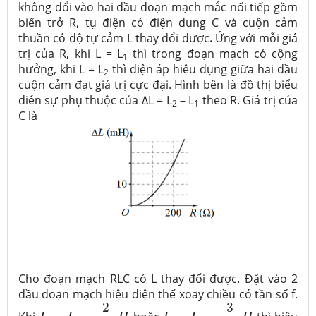
không đổi vào hai đầu đoạn mạch mắc nối tiếp gồm
biến trở R, tụ điện có điện dung C và cuộn cảm
thuần có độ tự cảm L thay đổi được
.
Ứng với mỗi giá
trị của R, khi L = L
thì trong đoạn mạch có cộng
1
hưởng, khi L = L
thì điện áp hiệu dụng giữa hai đầu
2
cuộn cảm đạt giá trị cực đại. Hình bên là đồ thị biểu
diễn sự phụ thuộc của ∆L = L
– L
theo R. Giá trị của
2
1
C là
Cho đoạn mạch RLC có L thay đổi được. Đặt vào 2
đầu đoạn mạch hiệu điện thế xoay chiều có tần số f.
L
=
L
1
=
2
π
H
L
=
L
2
=
3
π
H
2
3