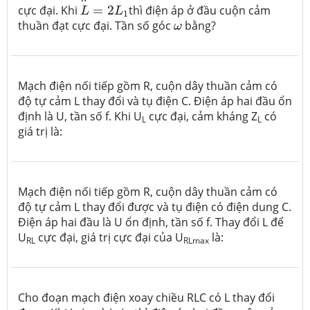
L
=
2
L
1
cực đại. Khi
=
2
thì điện áp ở đầu cuộn cảm
L
L
1
ω
thuần đạt cực đại. Tần số góc
bằng?
ω
Mạch điện nối tiếp gồm R, cuộn dây thuần cảm có
độ tự cảm L thay đổi và tụ điện C. Điện áp hai đầu ổn
định là U, tần số f. Khi U
cực đại, cảm kháng Z
có
L
L
giá trị là:
Mạch điện nối tiếp gồm R, cuộn dây thuần cảm có
độ tự cảm L thay đổi được và tụ điện có điện dung C.
Điện áp hai đầu là U ổn định, tần số f. Thay đổi L để
U
cực đại, giá trị cực đại của U
là:
RL
RLmax
Cho đoạn mạch điện xoay chiều RLC có L thay đổi