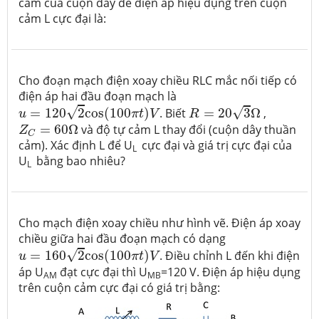
cảm của cuộn dây để điện áp hiệu dụng trên cuộn
cảm L cực đại là:
Cho đoạn mạch điện xoay chiều RLC mắc nối tiếp có
điện áp hai đầu đoạn mạch là
u
=
120
2
c
o
s
(
100
π
t
)
V
R
=
20
3
Ω
√
√
=
120
2
c
o
s
(
100
)
. Biết
=
20
3
Ω
,
u
π
t
V
R
Z
C
=
60
Ω
=
60
Ω
và độ tự cảm L thay đổi (cuộn dây thuần
Z
C
cảm). Xác định L để U
cực đại và giá trị cực đại của
L
U
bằng bao nhiêu?
L
Cho mạch điện xoay chiều như hình vẽ. Điện áp xoay
chiều giữa hai đầu đoạn mạch có dạng
u
=
160
2
c
o
s
(
100
π
t
)
V
√
=
160
2
c
o
s
(
100
)
. Điều chỉnh L đến khi điện
u
π
t
V
áp U
đạt cực đại thì U
=120 V. Điện áp hiệu dụng
AM
MB
trên cuộn cảm cực đại có giá trị bằng: