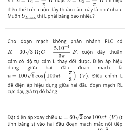
Khi
=
=
hoặc
=
=
thì hiệu
L
L
H
L
L
H
1
2
π
π
điện thế trên cuộn dây thuần cảm này là như nhau.
U
L
max
Muốn
thì L phải bằng bao nhiêu?
U
max
L
Cho đoạn mạch không phân nhánh RLC có
R
=
30
3
Ω
;
C
=
5.10
−
4
3
π
F
−
4
5.10
√
=
30
3
Ω
;
=
, cuộn dây thuần
R
C
F
3
π
cảm có độ tự cảm L thay đổi được. Điện áp hiệu
dụng giữa hai đầu đoạn mạch là
u
=
100
6
cos
(
100
π
t
+
π
3
)
(
V
)
π
(
)
√
=
100
6
cos
100
+
(
)
. Điều chỉnh L
u
π
t
V
3
để điện áp hiệu dụng giữa hai đầu đoạn mạch RL
cực đại, giá trị đó bằng
u
=
60
2
cos
100
π
t
(
V
)
√
Đặt điện áp xoay chiều
=
60
2
cos
100
(
)
(t
u
π
t
V
tính bằng s) vào hai đầu đoạn mạch mắc nối tiếp
10
−
3
4
π
F
−
3