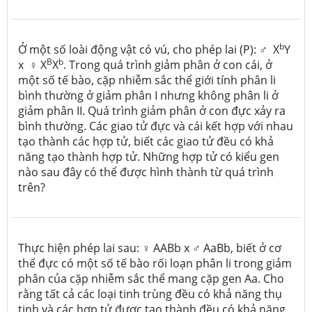
b
Ở một số loài động vật có vú, cho phép lai (P): ♂ X
Y
B
b
x ♀ X
X
. Trong quá trình giảm phân ở con cái, ở
một số tế bào, cặp nhiễm sắc thể giới tính phân li
bình thường ở giảm phân I nhưng không phân li ở
giảm phân II. Quá trình giảm phân ở con đực xảy ra
bình thường. Các giao tử đực và cái kết hợp với nhau
tạo thành các hợp tử, biết các giao tử đều có khả
năng tạo thành hợp tử. Những hợp tử có kiểu gen
nào sau đây có thể được hình thành từ quá trình
trên?
Thực hiện phép lai sau: ♀ AABb x ♂ AaBb, biết ở cơ
thể đực có một số tế bào rối loạn phân li trong giảm
phân của cặp nhiễm sắc thể mang cặp gen Aa. Cho
rằng tất cả các loại tinh trùng đều có khả năng thụ
tinh và các hợp tử được tạo thành đều có khả năng