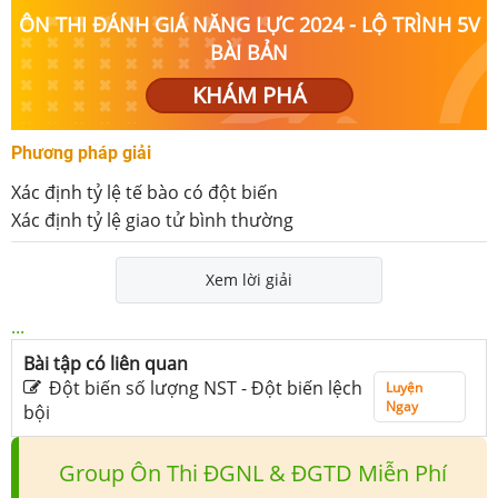
ÔN THI ĐÁNH GIÁ NĂNG LỰC 2024 - LỘ TRÌNH 5V
BÀI BẢN
KHÁM PHÁ
Phương pháp giải
Xác định tỷ lệ tế bào có đột biến
Xác định tỷ lệ giao tử bình thường
Xem lời giải
...
Bài tập có liên quan
Đột biến số lượng NST - Đột biến lệch
Luyện
Ngay
bội
Group Ôn Thi ĐGNL & ĐGTD Miễn Phí