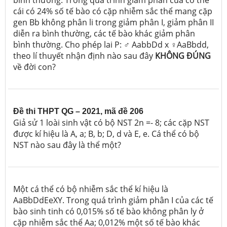
cái có 24% số tế bào có cặp nhiễm sắc thể mang cặp
gen Bb không phân li trong giảm phân I, giảm phân II
diễn ra bình thường, các tế bào khác giảm phân
bình thường. Cho phép lai P: ♂ AabbDd x ♀AaBbdd,
theo lí thuyết nhận định nào sau đây
KHÔNG ĐÚNG
về đời con?
Đề thi THPT QG – 2021, mã đề 206
Giả sử 1 loài sinh vật có bộ NST 2n =- 8; các cặp NST
được kí hiệu là A, a; B, b; D, d và E, e. Cá thể có bộ
NST nào sau đây là thể một?
Một cá thể có bộ nhiễm sắc thể kí hiệu là
AaBbDdEeXY. Trong quá trình giảm phân I của các tế
bào sinh tinh có 0,015% số tế bào không phân ly ở
cặp nhiễm sắc thể Aa; 0,012% một số tế bào khác