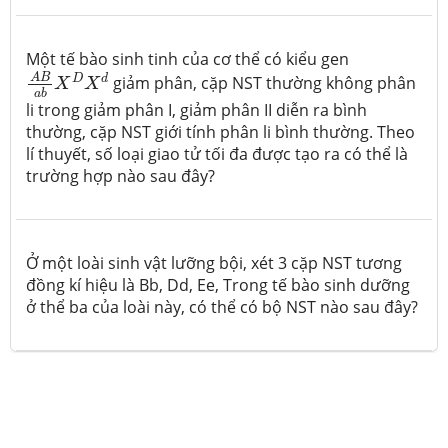
Một tế bào sinh tinh của cơ thể có kiểu gen
A
B
a
b
X
D
X
d
A
B
D
d
giảm phân, cặp NST thường không phân
X
X
a
b
li trong giảm phân I, giảm phân II diễn ra bình
thường, cặp NST giới tính phân li bình thường. Theo
lí thuyết, số loại giao tử tối đa được tạo ra có thể là
trường hợp nào sau đây?
Ở một loài sinh vật lưỡng bội, xét 3 cặp NST tương
đồng kí hiệu là Bb, Dd, Ee, Trong tế bào sinh dưỡng
ở thể ba của loài này, có thể có bộ NST nào sau đây?