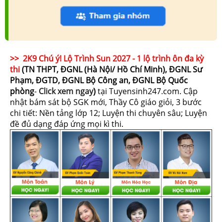
>> 2K9 Chú ý! Lộ Trình Sun 2027 - 1 lộ trình ôn đa kỳ
thi
(TN THPT, ĐGNL (Hà Nội/ Hồ Chí Minh), ĐGNL Sư
Phạm, ĐGTD, ĐGNL Bộ Công an, ĐGNL Bộ Quốc
phòng
-
Click xem ngay
)
tại Tuyensinh247.com.
Cập
nhật bám sát bộ SGK mới, Thầy Cô giáo giỏi, 3 bước
chi tiết: Nền tảng lớp 12; Luyện thi chuyên sâu; Luyện
đề đủ dạng đáp ứng mọi kì thi.