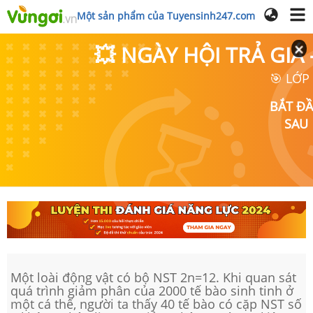
Một sản phẩm của Tuyensinh247.com
💥 NGÀY HỘI TRẢ GI
🎯 LỚP
BẮT Đ
SAU
Một loài động vật có bộ NST 2n=12. Khi quan sát
quá trình giảm phân của 2000 tế bào sinh tinh ở
một cá thể, người ta thấy 40 tế bào có cặp NST số