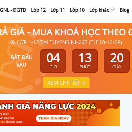
GNL - ĐGTD
Lớp 12
Lớp 11
Lớp 10
Lớp khác
Blog
RẢ GIÁ - MUA KHOÁ HỌC THEO
🎯 LỚP 1-12 TẠI TUYENSINH247 (TỪ 10-12/08)
04
13
19
BẮT ĐẦU
SAU
GIỜ
PHÚT
GIÂY
XEM CHI TIẾT