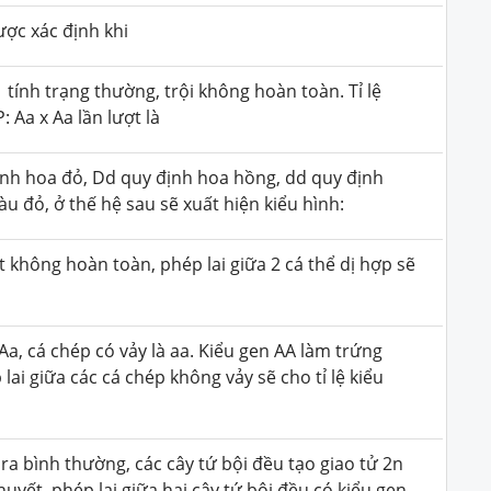
ược xác định khi
tính trạng thường, trội không hoàn toàn. Tỉ lệ
: Aa x Aa lần lượt là
ịnh hoa đỏ, Dd quy định hoa hồng, dd quy định
àu đỏ, ở thế hệ sau sẽ xuất hiện kiểu hình:
 không hoàn toàn, phép lai giữa 2 cá thể dị hợp sẽ
Aa, cá chép có vảy là aa. Kiểu gen AA làm trứng
 lai giữa các cá chép không vảy sẽ cho tỉ lệ kiểu
ra bình thường, các cây tứ bội đều tạo giao tử 2n
thuyết, phép lai giữa hai cây tứ bội đều có kiểu gen