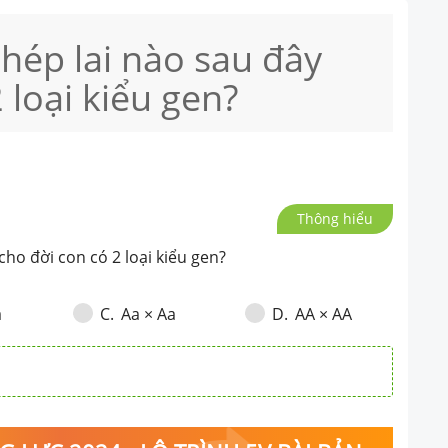
phép lai nào sau đây
 loại kiểu gen?
Thông hiểu
cho đời con có 2 loại kiểu gen?
a
Aa × Aa
AA × AA
C
.
D
.