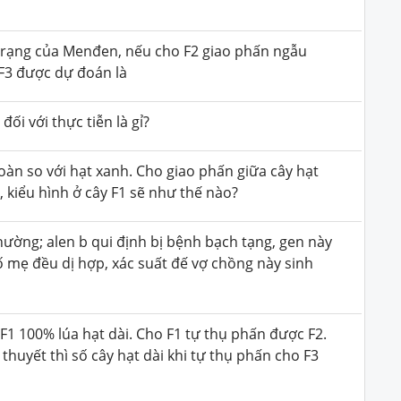
 trạng của Menđen, nếu cho F2 giao phấn ngẫu
ở F3 được dự đoán là
đối với thực tiễn là gỉ?
oàn so với hạt xanh. Cho giao phấn giữa cây hạt
 kiểu hình ở cây F1 sẽ như thế nào?
hường; alen b qui định bị bệnh bạch tạng, gen này
 mẹ đều dị hợp, xác suất đế vợ chồng này sinh
i, F1 100% lúa hạt dài. Cho F1 tự thụ phấn được F2.
í thuyết thì số cây hạt dài khi tự thụ phấn cho F3