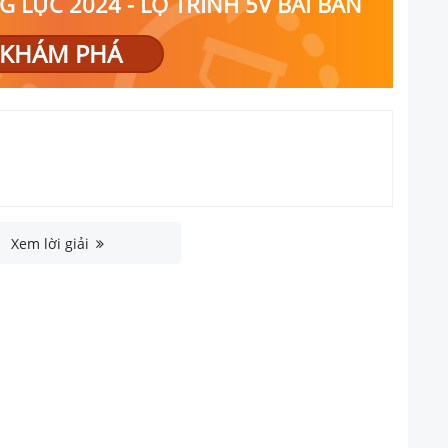
 LỰC 2024 - LỘ TRÌNH 5V BÀI BẢN
KHÁM PHÁ
Xem lời giải