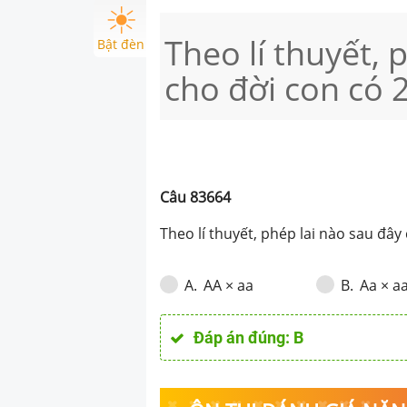
Theo lí thuyết, 
Bật đèn
cho đời con có 2
Câu
83664
Theo lí thuyết, phép lai nào sau đây 
AA × aa
Aa × a
A
.
B
.
Đáp án đúng:
B