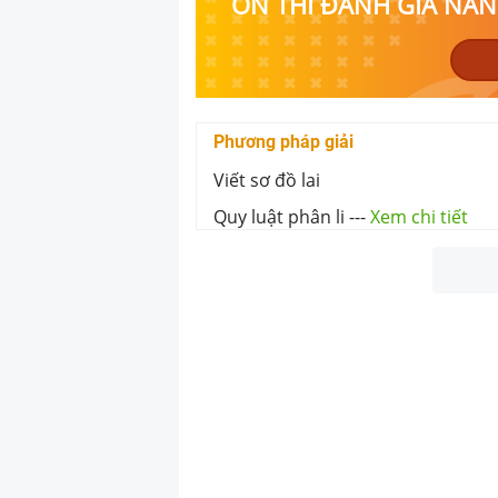
ÔN THI ĐÁNH GIÁ NĂNG
Phương pháp giải
Viết sơ đồ lai
Quy luật phân li
---
Xem chi tiết