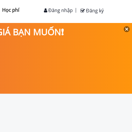
Học phí
Đăng nhập
Đăng ký
 GIÁ BẠN MUỐN❗