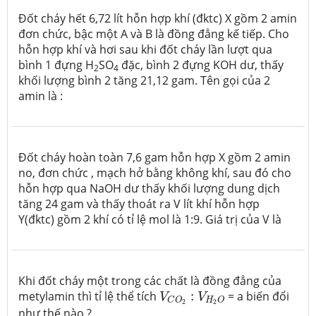
Đốt cháy hết 6,72 lít hỗn hợp khí (đktc) X gồm 2 amin
đơn chức, bậc một A và B là đồng đẳng kế tiếp. Cho
hỗn hợp khí và hơi sau khi đốt cháy lần lượt qua
bình 1 đựng H
SO
đặc, bình 2 đựng KOH dư, thấy
2
4
khối lượng bình 2 tăng 21,12 gam. Tên gọi của 2
amin là :
Đốt cháy hoàn toàn 7,6 gam hỗn hợp X gồm 2 amin
no, đơn chức , mạch hở bằng không khí, sau đó cho
hỗn hợp qua NaOH dư thấy khối lượng dung dịch
tăng 24 gam và thấy thoát ra V lít khí hỗn hợp
Y(đktc) gồm 2 khí có tỉ lệ mol là 1:9. Giá trị của V là
Khi đốt cháy một trong các chất là đồng đẳng của
V
C
O
2
:
V
H
2
O
metylamin thì tỉ lệ thể tích
:
= a biến đổi
V
V
H
O
C
O
2
2
như thế nào ?