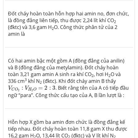
Đốt cháy hoàn toàn hỗn hợp hai amin no, đơn chức,
là đồng đẳng liên tiếp, thu được 2,24 lít khí CO
2
(đktc) và 3,6 gam H
O. Công thức phân tử của 2
2
amin là
Có hai amin bậc một gồm A (đồng đẳng của anilin)
và B (đồng đẳng của metylamin). Đốt cháy hoàn
toàn 3,21 gam amin A sinh ra khí CO
, hơi H
O và
2
2
3
336 cm
khí N
(đktc). Khi đốt cháy amin B thấy
2
V
C
O
2
:
V
H
2
O
=
2
:
3
:
=
2
:
3
. Biết rằng tên của A có tiếp đầu
V
V
H
O
C
O
2
2
ngữ “para”. Công thức cấu tạo của A, B lần lượt là :
Hỗn hợp X gồm ba amin đơn chức là đồng đẳng kế
tiếp nhau. Đốt cháy hoàn toàn 11,8 gam X thu được
16,2 gam H
O, 13,44 lít CO
(đktc) và V lít khí N
2
2
2