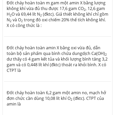
Đốt cháy hoàn toàn m gam một amin X bằng lượng
không khí vừa đủ thu được 17,6 gam CO
, 12,6 gam
2
H
O và 69,44 lít N
(đktc). Giả thiết không khí chỉ gồm
2
2
N
và O
trong đó oxi chiếm 20% thể tích không khí.
2
2
X có công thức là :
Đốt cháy hoàn toàn amin X bằng oxi vừa đủ, dẫn
toàn bộ sản phẩm qua bình chứa dungdịch Ca(OH)
2
dư thấy có 4 gam kết tủa và khối lượng bình tăng 3,2
gam và có 0,448 lít khí (đktc) thoát ra khỏi bình. X có
CTPT là
Đốt cháy hoàn toàn 6,2 gam một amin no, mạch hở
đơn chức cần dùng 10,08 lít khí O
(đktc). CTPT của
2
amin là