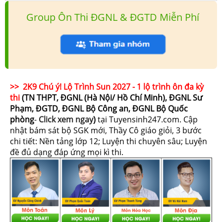
Group Ôn Thi ĐGNL & ĐGTD Miễn Phí
>> 2K9 Chú ý! Lộ Trình Sun 2027 - 1 lộ trình ôn đa kỳ
thi
(TN THPT, ĐGNL (Hà Nội/ Hồ Chí Minh), ĐGNL Sư
Phạm, ĐGTD, ĐGNL Bộ Công an, ĐGNL Bộ Quốc
phòng
-
Click xem ngay
)
tại Tuyensinh247.com.
Cập
nhật bám sát bộ SGK mới, Thầy Cô giáo giỏi, 3 bước
chi tiết: Nền tảng lớp 12; Luyện thi chuyên sâu; Luyện
đề đủ dạng đáp ứng mọi kì thi.