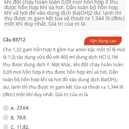
khi đốt cháy hoàn toàn 0,09 mol hỗn hợp X thu
được hỗn hợp khí và hơi. Dẫn toàn bộ hỗn hợp
khí và hơi đó vào dung dịch Ba(OH)2 dư, lạnh thì
thu được m gam kết tủa và thoát ra 1,344 lít (đktc)
một khí duy nhất. Giá trị của m là
Câu
83712
Vận dụng cao
Cho 1,22 gam hỗn hợp X gồm hai amin bậc một (tỉ lệ mol
là 1:2) tác dụng vừa đủ với 400 ml dung dịch HCl 0,1M
thu được dung dịch Y. Mặt khác, khi đốt cháy hoàn toàn
0,09 mol hỗn hợp X thu được hỗn hợp khí và hơi. Dẫn
toàn bộ hỗn hợp khí và hơi đó vào dung dịch Ba(OH)
2
dư, lạnh thì thu được m gam kết tủa và thoát ra 1,344 lít
(đktc) một khí duy nhất. Giá trị của m là
23,64.
A
.
78,8.
B
.
11,82.
C
.