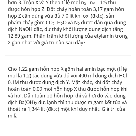
hơn 3. Trộn X và Y theo tỉ lệ mol n
: n
= 1:5 thu
X
Y
được hỗn hợp Z. Đốt cháy hoàn toàn 3,17 gam hỗn
hợp Z cần dùng vừa đủ 7,0 lít khí oxi (đktc), sản
phẩm cháy gồm CO
, H
O và N
được dẫn qua dung
2
2
2
dịch NaOH đặc, dư thấy khối lượng dung dịch tăng
12,89 gam. Phần trăm khối lượng của etylamin trong
X gần nhất với giá trị nào sau đây?
Cho 1,22 gam hỗn hợp X gồm hai amin bậc một (tỉ lệ
mol là 1:2) tác dụng vừa đủ với 400 ml dung dịch HCl
0,1M thu được dung dịch Y. Mặt khác, khi đốt cháy
hoàn toàn 0,09 mol hỗn hợp X thu được hỗn hợp khí
và hơi. Dẫn toàn bộ hỗn hợp khí và hơi đó vào dung
dịch Ba(OH)
dư, lạnh thì thu được m gam kết tủa và
2
thoát ra 1,344 lít (đktc) một khí duy nhất. Giá trị của
m là