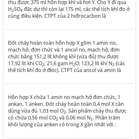
thu được 375 ml hỗn hợp khí và hơi Y. Cho Y đi qua
H
SO
đặc dư thì còn lại 175 ml, các thể tích khí đo ở
2
4
cùng điều kiện. CTPT của 2 hiđrocacbon là
Đốt cháy hoàn toàn hỗn hợp X gồm 1 amin no,
mạch hở, đơn chức và 1 ancol no, mạch hở, đơn
chức bằng 151,2 lít không khí (vừa đủ) thu được
17,92 lít khí CO
; 21,6 gam H
O; 123,2 lít khí N
(các
2
2
2
thể tích khí đo ở đktc). CTPT của ancol và amin là
Hỗn hợp X chứa 1 amin no mạch hở đơn chức, 1
ankan, 1 anken. Đốt cháy hoàn toàn 0,4 mol X cần
dùng vừa đủ 1,03 mol O
. Sản phẩm cháy thu được
2
có chứa 0,56 mol CO
và 0,06 mol N
. Phần trăm
2
2
khối lượng của anken có trong X gần nhất với :