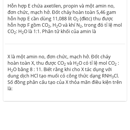
Hỗn hợp E chứa axetilen, propin và một amin no,
đơn chức, mạch hở. Đốt cháy hoàn toàn 5,46 gam
hỗn hợp E cần dùng 11,088 lít O
(đktc) thu được
2
hỗn hợp F gồm CO
, H
O và khí N
, trong đó tỉ lệ mol
2
2
2
CO
: H
O là 1:1. Phân tử khối của amin là
2
2
X là một amin no, đơn chức, mạch hở. Đốt cháy
hoàn toàn X, thu được CO
và H
O có tỉ lệ mol CO
:
2
2
2
H
O bằng 8 : 11. Biết rằng khi cho X tác dụng với
2
dung dịch HCl tạo muối có công thức dạng RNH
Cl.
3
Số đồng phân cấu tạo của X thỏa mãn điều kiện trên
là: