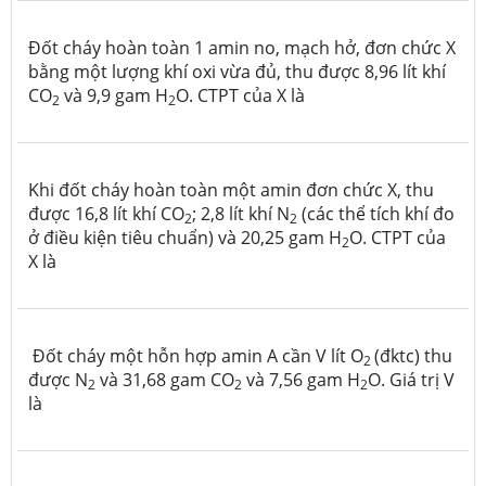
Đốt cháy hoàn toàn 1 amin no, mạch hở, đơn chức X
bằng một lượng khí oxi vừa đủ, thu được 8,96 lít khí
CO
và 9,9 gam H
O. CTPT của X là
2
2
Khi đốt cháy hoàn toàn một amin đơn chức X, thu
được 16,8 lít khí CO
; 2,8 lít khí N
(các thể tích khí đo
2
2
ở điều kiện tiêu chuẩn) và 20,25 gam H
O. CTPT của
2
X là
Đốt cháy một hỗn hợp amin A cần V lít O
(đktc) thu
2
được N
và 31,68 gam CO
và 7,56 gam H
O. Giá trị V
2
2
2
là