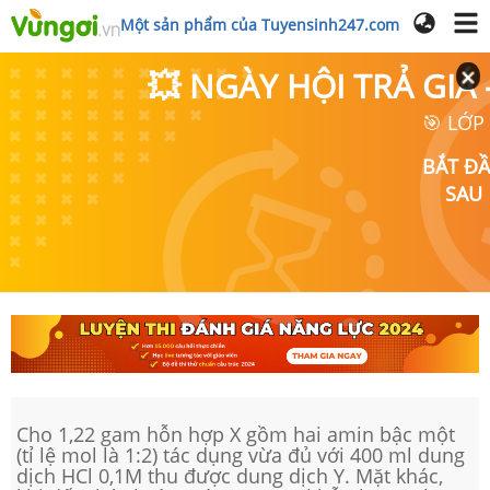
Một sản phẩm của Tuyensinh247.com
💥 NGÀY HỘI TRẢ GI
🎯 LỚP
BẮT Đ
SAU
Cho 1,22 gam hỗn hợp X gồm hai amin bậc một
(tỉ lệ mol là 1:2) tác dụng vừa đủ với 400 ml dung
dịch HCl 0,1M thu được dung dịch Y. Mặt khác,