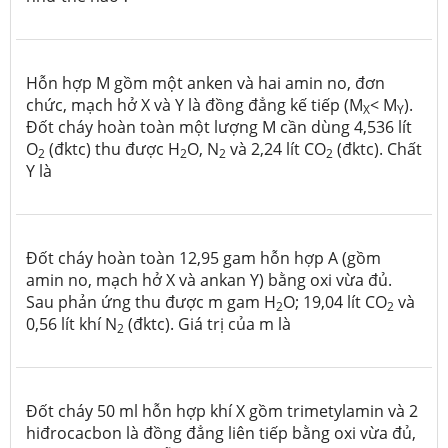
Hỗn hợp M gồm một anken và hai amin no, đơn
chức, mạch hở X và Y là đồng đẳng kế tiếp (M
< M
).
X
Y
Đốt cháy hoàn toàn một lượng M cần dùng 4,536 lít
O
(đktc) thu được H
O, N
và 2,24 lít CO
(đktc). Chất
2
2
2
2
Y là
Đốt cháy hoàn toàn 12,95 gam hỗn hợp A (gồm
amin no, mạch hở X và ankan Y) bằng oxi vừa đủ.
Sau phản ứng thu được m gam H
O; 19,04 lít CO
và
2
2
0,56 lít khí N
(đktc). Giá trị của m là
2
Đốt cháy 50 ml hỗn hợp khí X gồm trimetylamin và 2
hiđrocacbon là đồng đẳng liên tiếp bằng oxi vừa đủ,