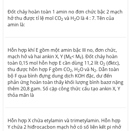
Đốt cháy hoàn toàn 1 amin no đơn chức bậc 2 mạch
hở thu được tỉ lệ mol CO
và H
O là 4 : 7. Tên của
2
2
amin là:
Hỗn hợp khí E gồm một amin bậc III no, đơn chức,
mạch hở và hai ankin X, Y (M
< M
). Đốt cháy hoàn
X
Y
toàn 0,15 mol hỗn hợp E cần dùng 11,2 lít O
(đktc),
2
thu được hỗn hợp F gồm CO
, H
O và N
. Dẫn toàn
2
2
2
bộ F qua bình đựng dung dịch KOH đặc, dư đến
phản ứng hoàn toàn thấy khối lượng bình bazơ nặng
thêm 20,8 gam. Số cặp công thức cấu tạo ankin X, Y
thỏa mãn là
Hỗn hợp X chứa etylamin và trimetylamin. Hỗn hợp
Y chứa 2 hiđrocacbon mạch hở có số liên kết pi nhở