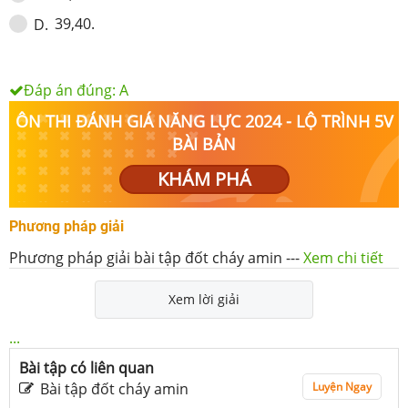
39,40.
D
.
Đáp án đúng:
A
ÔN THI ĐÁNH GIÁ NĂNG LỰC 2024 - LỘ TRÌNH 5V
BÀI BẢN
KHÁM PHÁ
Phương pháp giải
Phương pháp giải bài tập đốt cháy amin
---
Xem chi tiết
Xem lời giải
...
Bài tập có liên quan
Bài tập đốt cháy amin
Luyện Ngay