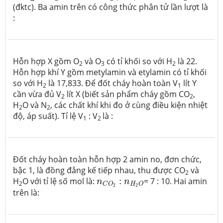
(đktc). Ba amin trên có công thức phân tử lần lượt là
:
Hỗn hợp X gồm O
và O
có tỉ khối so với H
là 22.
2
3
2
Hỗn hợp khí Y gồm metylamin và etylamin có tỉ khối
so với H
là 17,833. Để đốt cháy hoàn toàn V
lít Y
2
1
cần vừa đủ V
lít X (biết sản phẩm cháy gồm CO
,
2
2
H
O và N
, các chất khí khi đo ở cùng điều kiện nhiệt
2
2
độ, áp suất). Tỉ lệ V
: V
là :
1
2
Đốt cháy hoàn toàn hỗn hợp 2 amin no, đơn chức,
bậc 1, là đồng đẳng kế tiếp nhau, thu được CO
và
2
n
C
O
2
:
n
H
2
O
H
O với tỉ lệ số mol là:
:
= 7 : 10. Hai amin
n
n
2
H
O
C
O
2
2
trên là: