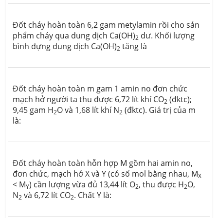
Đốt cháy hoàn toàn 6,2 gam metylamin rồi cho sản
phẩm cháy qua dung dịch Ca(OH)
dư. Khối lượng
2
bình đựng dung dịch Ca(OH)
tăng là
2
Đốt cháy hoàn toàn m gam 1 amin no đơn chức
mạch hở người ta thu được 6,72 lít khí CO
(đktc);
2
9,45 gam H
O và 1,68 lít khí N
(đktc). Giá trị của m
2
2
là:
Đốt cháy hoàn toàn hỗn hợp M gồm hai amin no,
đơn chức, mạch hở X và Y (có số mol bằng nhau, M
X
< M
) cần lượng vừa đủ 13,44 lít O
, thu được H
O,
Y
2
2
N
và 6,72 lít CO
. Chất Y là:
2
2