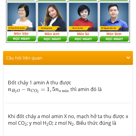
Câu hỏi liên quan
Đốt cháy 1 amin A thu được
n
H
2
O
−
n
C
O
2
=
1
,
5
n
a
min
−
=
1
,
5
thì amin đó là
n
n
n
min
a
H
O
C
O
2
2
Khi đốt cháy a mol amin X no, mạch hở ta thu được x
mol CO
; y mol H
O; z mol N
. Biểu thức đúng là
2
2
2