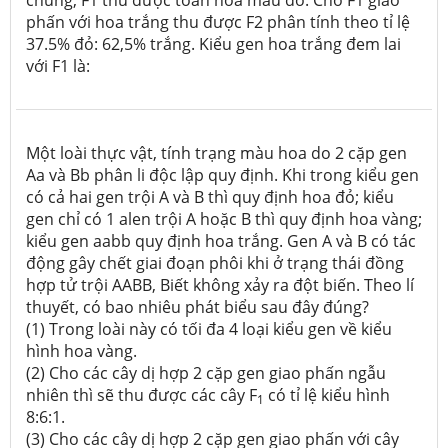
phấn với hoa trắng thu được F2 phân tính theo tỉ lệ
37.5% đỏ: 62,5% trắng. Kiểu gen hoa trắng đem lai
với F1 là:
Một loài thực vật, tính trạng màu hoa do 2 cặp gen
Aa và Bb phân li độc lập quy định. Khi trong kiểu gen
có cả hai gen trội A và B thì quy định hoa đỏ; kiểu
gen chỉ có 1 alen trội A hoặc B thì quy định hoa vàng;
kiểu gen aabb quy định hoa trắng. Gen A và B có tác
động gây chết giai đoạn phôi khi ở trạng thái đồng
hợp tử trội AABB, Biết không xảy ra đột biến. Theo lí
thuyết, có bao nhiêu phát biểu sau đây đúng?
(1) Trong loài này có tối đa 4 loại kiểu gen về kiểu
hình hoa vàng.
(2) Cho các cây dị hợp 2 cặp gen giao phấn ngẫu
nhiên thì sẽ thu được các cây F
có tỉ lệ kiểu hình
1
8:6:1.
(3) Cho các cây dị hợp 2 cặp gen giao phấn với cây