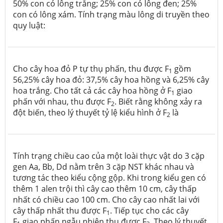
50% con có lông trắng; 25% con có lông đen; 25%
con có lông xám. Tính trạng màu lông di truyền theo
quy luật:
Cho cây hoa đỏ P tự thụ phấn, thu được F
gồm
1
56,25% cây hoa đỏ: 37,5% cây hoa hồng và 6,25% cây
hoa trắng. Cho tất cả các cây hoa hồng ở F
giao
1
phấn với nhau, thu được F
. Biết rằng không xảy ra
2
đột biến, theo lý thuyết tỷ lệ kiểu hình ở F
là
2
Tính trạng chiều cao của một loài thực vật do 3 cặp
gen Aa, Bb, Dd nằm trên 3 cặp NST khác nhau và
tương tác theo kiểu cộng gộp. Khi trong kiểu gen có
thêm 1 alen trội thì cây cao thêm 10 cm, cây thấp
nhất có chiều cao 100 cm. Cho cây cao nhất lai với
cây thấp nhất thu được F
. Tiếp tục cho các cây
1
F
giao phấn ngẫu nhiên thu được F
. Theo lý thuyết,