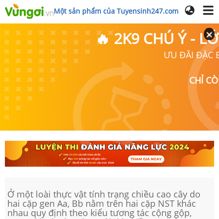
Một sản phẩm của Tuyensinh247.com
🔥 2K9 CHÚ Ý - 
ƯU ĐÃI ĐẶC B
CHỈ C
Ở một loài thực vật tính trạng chiều cao cây do
hai cặp gen Aa, Bb nằm trên hai cặp NST khác
nhau quy định theo kiểu tương tác cộng gộp,