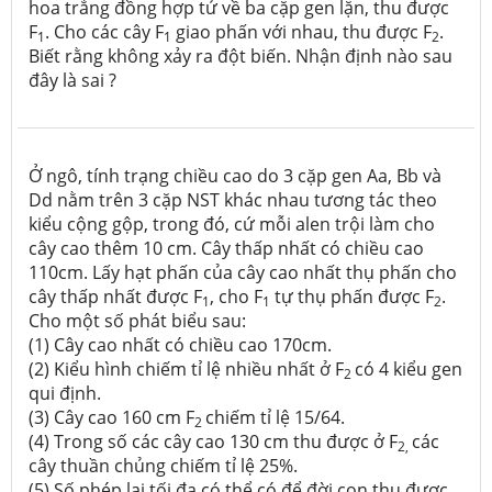
hoa trắng đồng hợp tử về ba cặp gen lặn, thu được
F
. Cho các cây F
giao phấn với nhau, thu được F
.
1
1
2
Biết rằng không xảy ra đột biến. Nhận định nào sau
đây là sai ?
Ở ngô, tính trạng chiều cao do 3 cặp gen Aa, Bb và
Dd nằm trên 3 cặp NST khác nhau tương tác theo
kiểu cộng gộp, trong đó, cứ mỗi alen trội làm cho
cây cao thêm 10 cm. Cây thấp nhất có chiều cao
110cm. Lấy hạt phấn của cây cao nhất thụ phấn cho
cây thấp nhất được F
, cho F
tự thụ phấn được F
.
1
1
2
Cho một số phát biểu sau:
(1) Cây cao nhất có chiều cao 170cm.
(2) Kiểu hình chiếm tỉ lệ nhiều nhất ở F
có 4 kiểu gen
2
qui định.
(3) Cây cao 160 cm F
chiếm tỉ lệ 15/64.
2
(4) Trong số các cây cao 130 cm thu được ở F
các
2,
cây thuần chủng chiếm tỉ lệ 25%.
(5) Số phép lai tối đa có thể có để đời con thu được