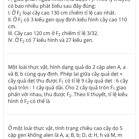
1
2
có bao nhiêu phát biểu sau đây đúng:
I. Ở F
loại cây cao 130 cm chiếm tỉ lệ cao nhất.
2
II. Ở F
có 3 kiểu gen quy định kiểu hình cây cao 110
2
cm.
III. Cây cao 120 cm ở F
chiếm tỉ lệ 3/32.
2
IV. Ở F
có 7 kiểu hình và 27 kiểu gen.
2
Một loài thực vật, hình dạng quả do 2 cặp alen A, a
và B, b cùng quy định. Phép lai giữa cây quả dẹt ×
cây quả dẹt thu được F
có tỉ lệ 9 cây quả dẹt : 6 cây
1
quả tròn : 1 cây quả dài. Cho 2 cây quả tròn F
giao
1
phấn với nhau, thu được F
. Theo lí thuyết, tỉ lệ kiểu
2
hình ở F
có thể là
2
Ở một loài thực vật, tính trạng chiều cao cây do 5
cặp gen không alen là A, a; B, b; D, d; H, h và M, m