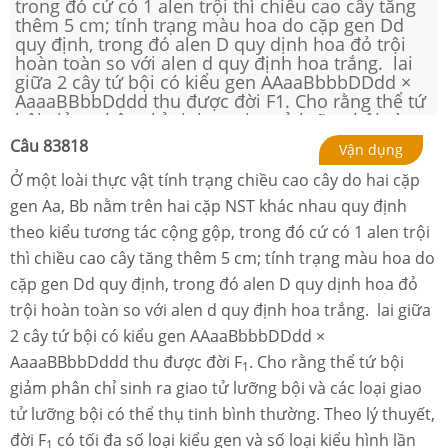
trong đó cứ có 1 alen trội thì chiều cao cây tăng
thêm 5 cm; tính trạng màu hoa do cặp gen Dd
quy định, trong đó alen D quy dịnh hoa đỏ trội
hoàn toàn so với alen d quy định hoa trắng. lai
giữa 2 cây tứ bội có kiểu gen AAaaBbbbDDdd ×
AaaaBBbbDddd thu được đời F1. Cho rằng thể tứ
bội giảm phân chỉ sinh ra giao tử lưỡng bội và
các loại giao tử lưỡng bội có thể thụ tinh bình
Câu
83818
Vận dụng
thường. Theo lý thuyết, đời F1 có tối đa số loại
kiểu gen và số loại kiểu hình lần lượt là
Ở một loài thực vật tính trạng chiều cao cây do hai cặp
gen Aa, Bb nằm trên hai cặp NST khác nhau quy định
theo kiểu tương tác cộng gộp, trong đó cứ có 1 alen trội
thì chiều cao cây tăng thêm 5 cm; tính trạng màu hoa do
cặp gen Dd quy định, trong đó alen D quy dịnh hoa đỏ
trội hoàn toàn so với alen d quy định hoa trắng. lai giữa
2 cây tứ bội có kiểu gen AAaaBbbbDDdd ×
AaaaBBbbDddd thu được đời F
. Cho rằng thể tứ bội
1
giảm phân chỉ sinh ra giao tử lưỡng bội và các loại giao
tử lưỡng bội có thể thụ tinh bình thường. Theo lý thuyết,
đời F
có tối đa số loại kiểu gen và số loại kiểu hình lần
1