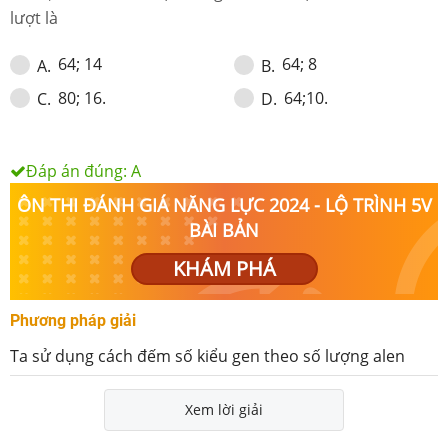
lượt là
64; 14
64; 8
A
.
B
.
80; 16.
64;10.
C
.
D
.
Đáp án đúng:
A
ÔN THI ĐÁNH GIÁ NĂNG LỰC 2024 - LỘ TRÌNH 5V
BÀI BẢN
KHÁM PHÁ
Phương pháp giải
Ta sử dụng cách đếm số kiểu gen theo số lượng alen
Xem lời giải