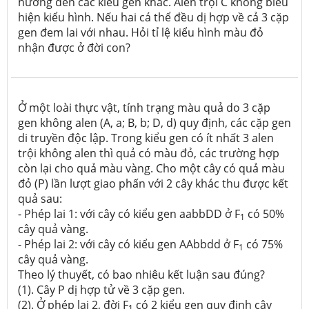
hưởng đến các kiểu gen khác. Alen trội C không biểu
hiện kiểu hình. Nếu hai cá thể đều dị hợp về cả 3 cặp
gen đem lai với nhau. Hỏi tỉ lệ kiểu hình màu đỏ
nhận được ở đời con?
Ở một loài thực vật, tính trạng màu quả do 3 cặp
gen không alen (A, a; B, b; D, d) quy định, các cặp gen
di truyền độc lập. Trong kiểu gen có ít nhất 3 alen
trội không alen thì quả có màu đỏ, các trường hợp
còn lại cho quả màu vàng. Cho một cây có quả màu
đỏ (P) lần lượt giao phấn với 2 cây khác thu được kết
quả sau:
- Phép lai 1: với cây có kiểu gen aabbDD ở F
có 50%
1
cây quả vàng.
- Phép lai 2: với cây có kiểu gen
AAbbdd ở F
có 75%
1
cây quả vàng.
Theo lý thuyết, có bao nhiêu kết luận sau đúng?
(1). Cây P dị hợp tử về 3 cặp gen.
(2). Ở phép lai 2, đời F
có 2 kiểu gen quy định cây
1