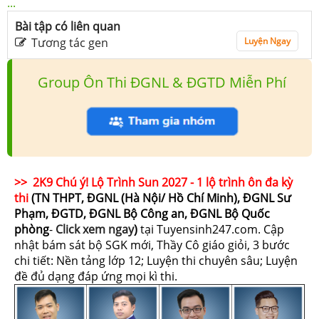
...
Bài tập có liên quan
Tương tác gen
Luyện Ngay
Group Ôn Thi ĐGNL & ĐGTD Miễn Phí
>> 2K9 Chú ý! Lộ Trình Sun 2027 - 1 lộ trình ôn đa kỳ
thi
(TN THPT, ĐGNL (Hà Nội/ Hồ Chí Minh), ĐGNL Sư
Phạm, ĐGTD, ĐGNL Bộ Công an, ĐGNL Bộ Quốc
phòng
-
Click xem ngay
)
tại Tuyensinh247.com.
Cập
nhật bám sát bộ SGK mới, Thầy Cô giáo giỏi, 3 bước
chi tiết: Nền tảng lớp 12; Luyện thi chuyên sâu; Luyện
đề đủ dạng đáp ứng mọi kì thi.