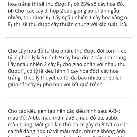
hoa trắng thì sẽ thu được F
có 25% số cây hoa đỏ.
1
(4) Cho các cây dị hợp 2 cặp gen giao phấn ngẫu
nhiên, thu được F
. Lấy ngẫu nhiên 1 cây hoa vàng ở
1
F
thì sẽ thu được cây thuần chủng với xác suất 1/3.
1
Cho cây hoa đỏ tự thụ phấn, thu được đời con F
có
1
tỷ lệ phân ly kiểu hình 9 cây hoa đỏ: 7 cây hoa trắng.
Lấy ngẫu nhiên 2 cây F
cho giao phấn với nhau thu
1
được F
có tỷ lệ kiểu hình 1 cây hoa đỏ:1 cây hoa
2
trắng. Theo lý thuyết có tối đa bao nhiêu phép lai
giữa các cây F
phù hợp với kết quả trên?
1
Cho các kiểu gen tạo nên các kiểu hình sau: A-B- :
màu đỏ; A-bb: màu mận; aaB-: màu đỏ tía; aabb:
màu trắng. Một gen lặn thứ ba cc gây chết tất cả các
cá thể đồng hợp tử về màu mận, nhưng không ảnh