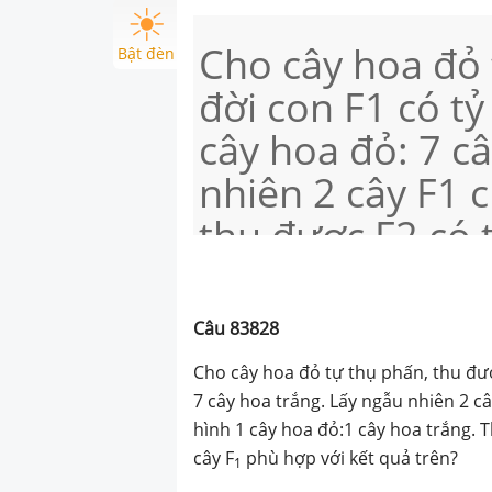
Cho cây hoa đỏ 
Bật đèn
đời con F1 có tỷ
cây hoa đỏ: 7 c
nhiên 2 cây F1 
thu được F2 có t
hoa đỏ:1 cây ho
có tối đa bao nh
Câu
83828
cây F1 phù hợp 
Cho cây hoa đỏ tự thụ phấn, thu đư
7 cây hoa trắng. Lấy ngẫu nhiên 2 câ
hình 1 cây hoa đỏ:1 cây hoa trắng. T
cây F
phù hợp với kết quả trên?
1