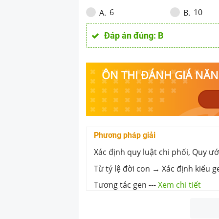
6
10
A
.
B
.
Đáp án đúng:
B
ÔN THI ĐÁNH GIÁ NĂNG
Phương pháp giải
Xác định quy luật chi phối, Quy ư
Từ tỷ lệ đời con → Xác định kiểu 
Tương tác gen
---
Xem chi tiết