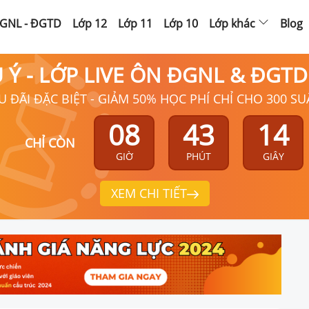
GNL - ĐGTD
Lớp 12
Lớp 11
Lớp 10
Lớp khác
Blog
Ú Ý - LỚP LIVE ÔN ĐGNL & ĐGT
U ĐÃI ĐẶC BIỆT - GIẢM 50% HỌC PHÍ CHỈ CHO 300 SU
08
43
12
CHỈ CÒN
GIỜ
PHÚT
GIÂY
XEM CHI TIẾT