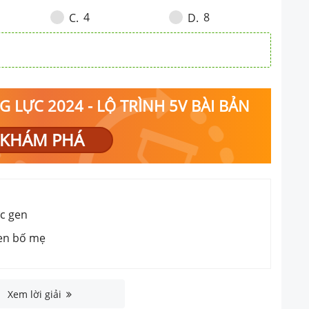
4
8
C
.
D
.
 LỰC 2024 - LỘ TRÌNH 5V BÀI BẢN
KHÁM PHÁ
ớc gen
gen bố mẹ
Xem lời giải