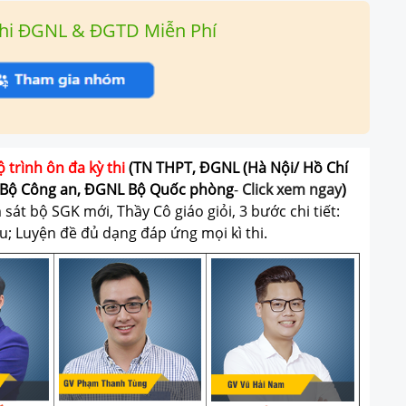
hi ĐGNL & ĐGTD Miễn Phí
ộ trình ôn đa kỳ thi
(TN THPT, ĐGNL (Hà Nội/ Hồ Chí
Bộ Công an, ĐGNL Bộ Quốc phòng
-
Click xem ngay
)
át bộ SGK mới, Thầy Cô giáo giỏi, 3 bước chi tiết:
u; Luyện đề đủ dạng đáp ứng mọi kì thi.