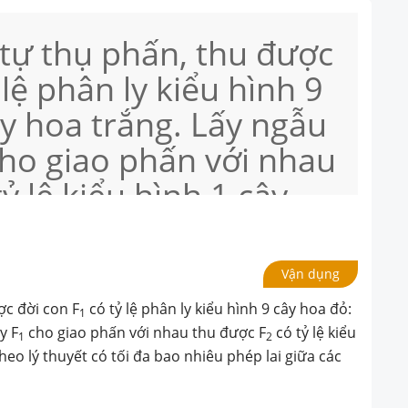
tự thụ phấn, thu được
 lệ phân ly kiểu hình 9
ây hoa trắng. Lấy ngẫu
cho giao phấn với nhau
ỷ lệ kiểu hình 1 cây
a trắng. Theo lý thuyết
iêu phép lai giữa các
Vận dụng
với kết quả trên?
ợc đời con F
có tỷ lệ phân ly kiểu hình 9 cây hoa đỏ:
1
y F
cho giao phấn với nhau thu được F
có tỷ lệ kiểu
1
2
heo lý thuyết có tối đa bao nhiêu phép lai giữa các