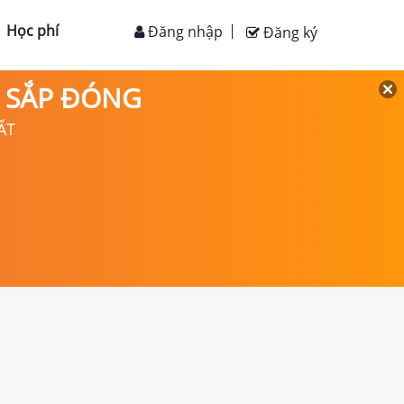
Học phí
Đăng nhập
Đăng ký
D SẮP ĐÓNG
ẤT