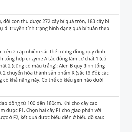
u, đời con thu được 272 cây bí quả tròn, 183 cây bí
Sự di truyền tính trạng hình dạng quả bí tuân theo
en trên 2 cặp nhiễm sắc thể tương đồng quy định
nh tổng hợp enzyme A tác động Ịàm cơ chất 1 (có
ất 2 (cũng có màu trắng); Alen B quy định tổng
 2 chuyển hóa thành sản phẩm R (sắc tố đỏ); các
g có khả năng này. Cơ thể có kiểu gen nào dưới
y dao động từ 100 đến 180cm. Khi cho cây cao
cm được F1. Chọn hai cây F1 cho giao phấn với
ược ở F2, kết quả được biểu diễn ở biểu đồ sau: