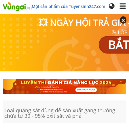
Một sản phẩm của Tuyensinh247.com
💥 NGÀY HỘI TRẢ GI
🎯 LỚP
BẮT
Loại quặng sắt dùng để sản xuất gang thường
chứa từ 30 - 95% oxit sắt và phải