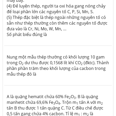
máy bay.
(4) Để luyện thép, người ta oxi hóa gang nóng chảy
để loại phần lớn các nguyên tố C, P, Si, Mn, S.
(5) Thép đặc biệt là thép ngoài những nguyên tố có
sẵn như thép thường còn thêm các nguyên tố được
đưa vào là Cr, Ni, Mo, W, Mn, …
Số phát biểu đúng là
Nung một mẫu thép thường có khối lượng 10 gam
trong O
dư thu được 0,1568 lít khí CO
(đktc). Thành
2
2
phần phần trăm theo khối lượng của cacbon trong
mẫu thép đó là
A là quặng hematit chứa 60% Fe
O
. B là quặng
2
3
manhetit chứa 69,6% Fe
O
. Trộn m
tấn A với m
3
4
1
2
tấn B thu được 1 tấn quặng C. Từ C điều chế được
0,5 tấn gang chứa 4% cacbon. Tỉ lệ m
: m
là
1
2