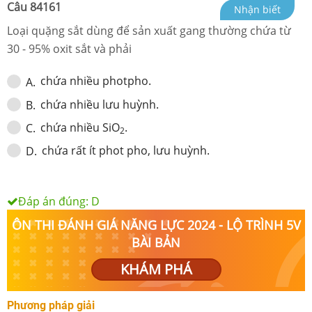
Câu
84161
Nhận biết
Loại quặng sắt dùng để sản xuất gang thường chứa từ
30 - 95% oxit sắt và phải
chứa nhiều photpho.
A
.
chứa nhiều lưu huỳnh.
B
.
chứa nhiều SiO
.
C
.
2
chứa rất ít phot pho, lưu huỳnh.
D
.
Đáp án đúng:
D
ÔN THI ĐÁNH GIÁ NĂNG LỰC 2024 - LỘ TRÌNH 5V
BÀI BẢN
KHÁM PHÁ
Phương pháp giải