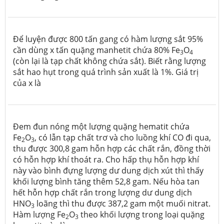
Để luyện được 800 tấn gang có hàm lượng sắt 95%
cần dùng x tấn quặng manhetit chứa 80% Fe
O
3
4
(còn lại là tạp chất không chứa sắt). Biết rằng lượng
sắt hao hụt trong quá trình sản xuất là 1%. Giá trị
của x là
Đem đun nóng một lượng quặng hematit chứa
Fe
O
, có lẫn tạp chất trơ và cho luồng khí CO đi qua,
2
3
thu được 300,8 gam hỗn hợp các chất rắn, đồng thời
có hỗn hợp khí thoát ra. Cho hấp thụ hỗn hợp khí
này vào bình đựng lượng dư dung dịch xút thì thấy
khối lượng bình tăng thêm 52,8 gam. Nếu hòa tan
hết hỗn hợp chất rắn trong lượng dư dung dịch
HNO
loãng thì thu được 387,2 gam một muối nitrat.
3
Hàm lượng Fe
O
theo khối lượng trong loại quặng
2
3