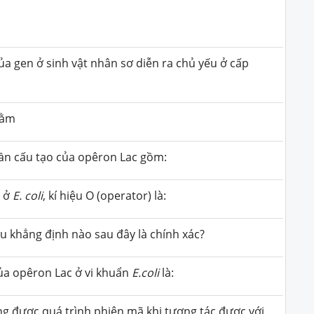
ủa gen ở sinh vật nhân sơ diễn ra chủ yếu ở cấp
hằm
ần cấu tạo của opêron Lac gồm:
 ở
E. coli
, kí hiệu O (operator) là:
ều khẳng định nào sau đây là chính xác?
ủa opêron Lac ở vi khuẩn
E.coli
là:
g được quá trình phiên mã khi tương tác được với