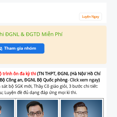
Luyện Ngay
hi ĐGNL & ĐGTD Miễn Phí
ộ trình ôn đa kỳ thi
(TN THPT, ĐGNL (Hà Nội/ Hồ Chí
Bộ Công an, ĐGNL Bộ Quốc phòng
-
Click xem ngay
)
át bộ SGK mới, Thầy Cô giáo giỏi, 3 bước chi tiết:
u; Luyện đề đủ dạng đáp ứng mọi kì thi.