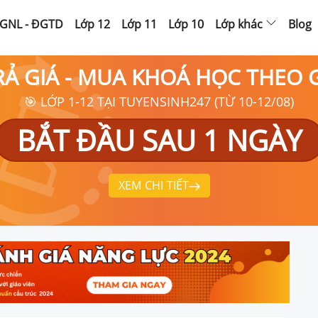
GNL - ĐGTD
Lớp 12
Lớp 11
Lớp 10
Lớp khác
Blog
RẢ GIÁ - MUA KHOÁ HỌC THEO
🎯 LỚP 1-12 TẠI TUYENSINH247 (TỪ 10-12/08)
BẮT ĐẦU SAU 1 NGÀY
XEM CHI TIẾT