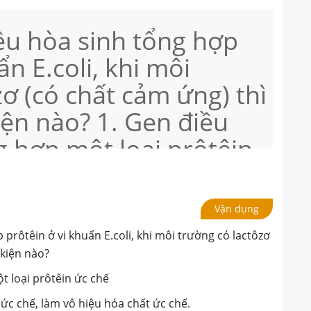
ều hòa sinh tổng hợp
ẩn E.coli, khi môi
zơ (có chất cảm ứng) thì
iện nào? 1. Gen điều
g hợp một loại prôtêin
cảm ứng kết hợp với
 làm vô hiệu hóa chất
Vận dụng
trình phiên mã của các
prôtêin ở vi khuẩn E.coli, khi môi trường có lactôzơ
 ức chế, không tổng hợp
 kiện nào?
Vùng vận hành được
t loại prôtêin ức chế
 ức chế, làm vô hiệu hóa chất ức chế.