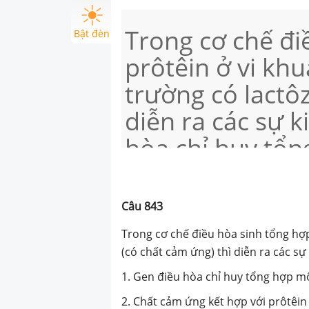
Trong cơ chế đi
Bật đèn
prôtêin ở vi khu
trường có lactô
diễn ra các sự k
hòa chỉ huy tổn
ức chế 2. Chất 
prôtêin ức chế,
Câu
843
ức chế. 3. Quá 
Trong cơ chế điều hòa sinh tổng hợp 
gen cấu trúc bị
(có chất cảm ứng) thì diễn ra các sự
được mARN. 4. 
1. Gen điều hòa chỉ huy tổng hợp mộ
2. Chất cảm ứng kết hợp với prôtêin