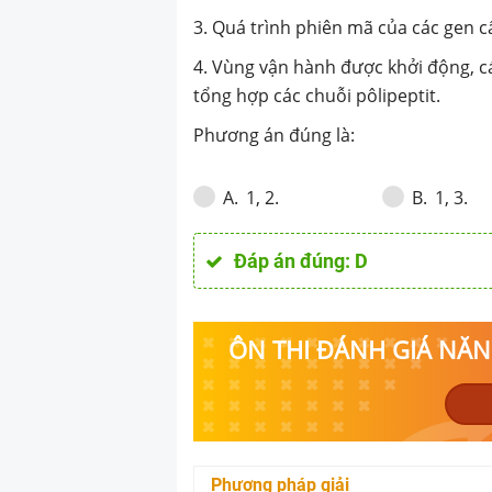
khởi động, các 
3. Quá trình phiên mã của các gen 
tổng hợp mARN,
4. Vùng vận hành được khởi động, c
chuỗi pôlipepti
tổng hợp các chuỗi pôlipeptit.
Phương án đúng là:
1, 2.
1, 3.
A
.
B
.
Đáp án đúng:
D
ÔN THI ĐÁNH GIÁ NĂNG
Phương pháp giải