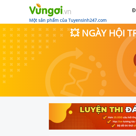
Đ
Một sản phẩm của Tuyensinh247.com
💥 NGÀY HỘI T