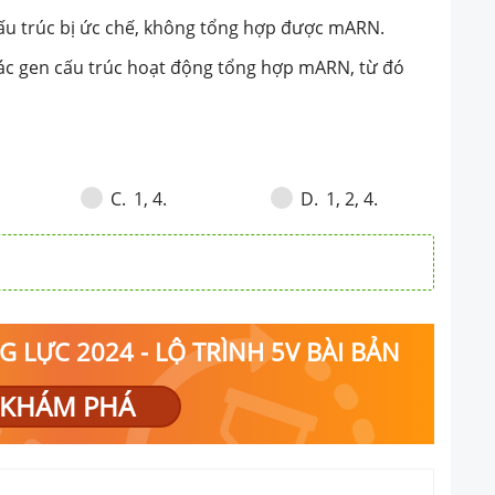
gen cấu trúc hoạt động
cấu trúc bị ức chế, không tổng hợp được mARN.
 từ đó tổng hợp các
ác gen cấu trúc hoạt động tổng hợp mARN, từ đó
t. Phương án đúng là:
1, 4.
1, 2, 4.
C
.
D
.
 LỰC 2024 - LỘ TRÌNH 5V BÀI BẢN
KHÁM PHÁ