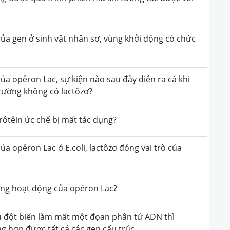
ủa gen ở sinh vật nhân sơ, vùng khởi động có chức
ủa opêron Lac, sự kiện nào sau đây diễn ra cả khi
trường không có lactôzơ?
rôtêin ức chế bị mất tác dụng?
a opêron Lac ở E.coli, lactôzơ đóng vai trò của
ưng hoạt động của opêron Lac?
ếu đột biến làm mất một đọan phân tử ADN thì
g hợp được tất cả các gen cấu trúc.